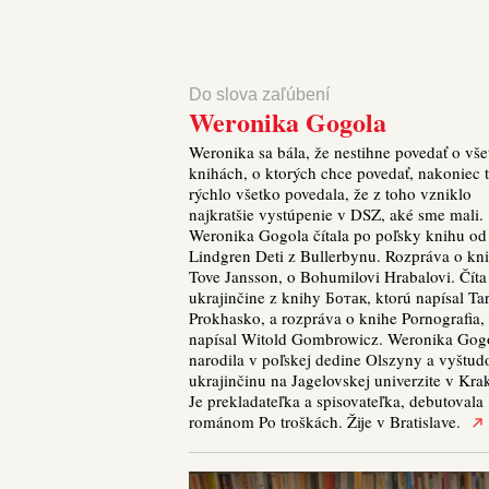
Do slova zaľúbení
Weronika Gogola
Weronika sa bála, že nestihne povedať o vš
knihách, o ktorých chce povedať, nakoniec t
rýchlo všetko povedala, že z toho vzniklo
najkratšie vystúpenie v DSZ, aké sme mali.
Weronika Gogola čítala po poľsky knihu od
Lindgren Deti z Bullerbynu. Rozpráva o kn
Tove Jansson, o Bohumilovi Hrabalovi. Číta
ukrajinčine z knihy Ботак, ktorú napísal Ta
Prokhasko, a rozpráva o knihe Pornografia,
napísal Witold Gombrowicz. Weronika Gogo
narodila v poľskej dedine Olszyny a vyštud
ukrajinčinu na Jagelovskej univerzite v Kra
Je prekladateľka a spisovateľka, debutovala
románom Po troškách. Žije v Bratislave.