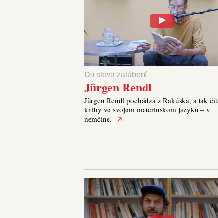
Do slova zaľúbení
Jürgen Rendl
Jürgen Rendl pochádza z Rakúska, a tak čít
knihy vo svojom materinskom jazyku – v
nemčine.​