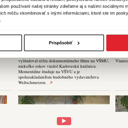
Do slova zaľúbení
Do sl
vašom používaní našej stránky zdieľame aj s našimi sociálnymi 
Tomáš Prištiak
Mic
í ich môžu skombinovať s inými informáciami, ktoré ste im poskyt
Tomáš kedysi dávno spoluvymyslel formát Do
Michae
.
slova zaľúbení. Tak sme ho teraz pozvali, nech
Šrámka
porozpráva o slovách, ktoré sú podľa neho krásne.
napísa
Tomáš čítal knihu Severná strana vrchu Juliau,
etymolo
dvanásť, ktorú napísal Nicolas Pesques, knihu
Ľubor 
Prispôsobiť
Lesní eseje, ktorú napísal Josef Kroutvor, a text
Michae
pesničky Permanent Smile kapely Smog, ktorý
´Urber
napísal Bill Callahan. Tomáš Prištiak je hudobník,
román 
vyštudoval réžiu dokumentárneho filmu na VŠMU,
Vianoce
niekoľko rokov viedol Karloveskú knižnicu.
Momentálne študuje na VŠVU a je
spoluzakladateľom hudobného vydavateľstva
Weltschmerzen.