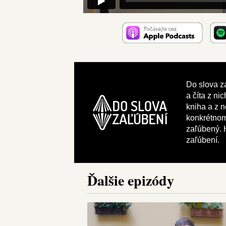
Do slova za
a číta z ni
kniha a z n
konkrétnom 
zaľúbený. H
zaľúbení.
Ďalšie epizódy