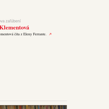
ova zaľúbení
 Klementová
ementová číta z Eleny Ferrante.