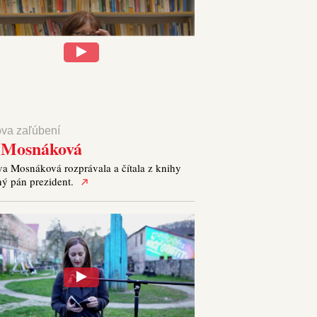
ova zaľúbení
 Mosnáková
va Mosnáková rozprávala a čítala z knihy
ný pán prezident.