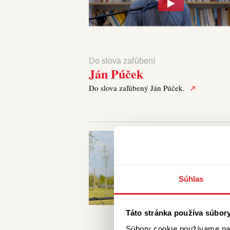
Do slova zaľúbení
Ján Púček
Do slova zaľúbený Ján Púček.
Súhlas
Táto stránka používa súbor
Súbory cookie používame na 