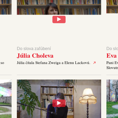
Do slova zaľúbení
Do sl
Júlia Choleva
Eva
 so
Júlia čítala Stefana Zweiga a Elenu Lackovú.
Pani E
Slovut