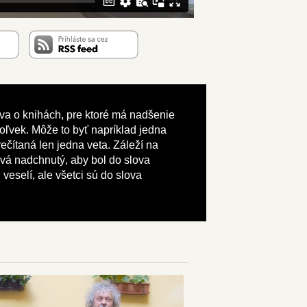
ráva o knihách, pre ktoré má nadšenie
okoľvek. Môže to byť napríklad jedna
rečítaná len jedna veta. Záleží na
lová nadchnutý, aby bol do slova
veselí, ale všetci sú do slova