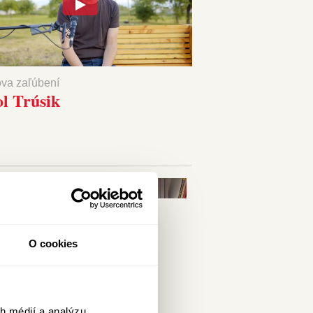
ova zaľúbení
l Trúsik
O cookies
h médií a analýzu