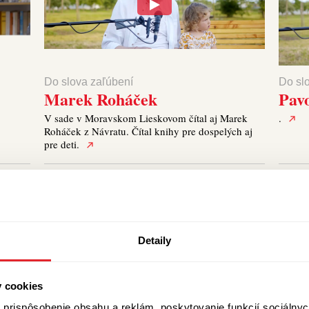
Do slova zaľúbení
Do sl
Marek Roháček
Pavo
V sade v Moravskom Lieskovom čítal aj Marek
.
Roháček z Návratu. Čítal knihy pre dospelých aj
pre deti.
Detaily
y cookies
prispôsobenie obsahu a reklám, poskytovanie funkcií sociálnyc