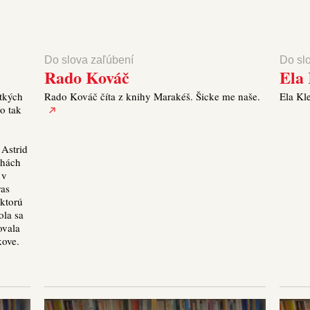
Do slova zaľúbení
Do sl
Rado Kováč
Ela
etkých
Rado Kováč číta z knihy Marakéš. Šicke me naše.
Ela Kl
o tak
 Astrid
ihách
 v
ras
 ktorú
la sa
ovala
kove.