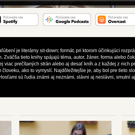
ľúbení je literárny sit-down; formát, pri ktorom účinkujúci rozp
ch. Zväčša tieto knihy spájajú téma, autor, žáner, forma alebo č
ej viac prečítaných strán alebo aj desať kníh a z každej z nich p
človeku, ako to vymyslí. Najdôležitejšie je, aby bol pre tieto s
osťami sú ľudia známi aj neznámi, slávni aj neslávni, smutní aj 