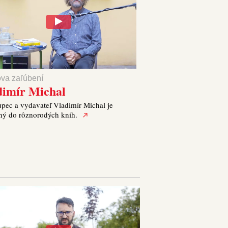
ova zaľúbení
dimír Michal
pec a vydavateľ Vladimír Michal je
ný do rôznorodých kníh.