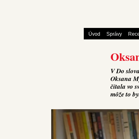
Úvod
Správy
Rece
Oksan
V Do slova
Oksana Myt
čítala vo 
môže to by