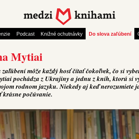
nzie
Podcast
Knižné ochutnávky
Do slova zaľúbení
a Mytiai
 zaľúbení môže každý hosť čítať čokoľvek, čo si vyber
iai pochádza z Ukrajiny a jednu z kníh, ktorú si v
svojom rodnom jazyku. Niekedy aj keď nerozumiete j
ť krásne počúvanie.