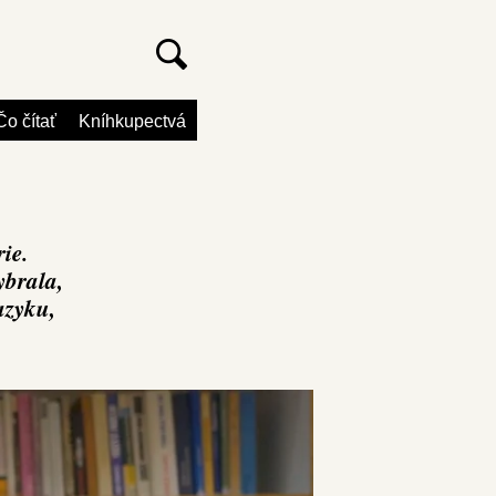
Čo čítať
Kníhkupectvá
ie.
ybrala,
azyku,