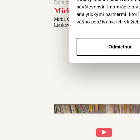
Do slova zaľúbení
návštevnosti. Informácie o 
Mirka Gučíková
analytickými partnermi, ktor
Mirka Gučíková čítala v sade v Moravskom
vášho používania ich služieb
Lieskovom.
Odmietnuť