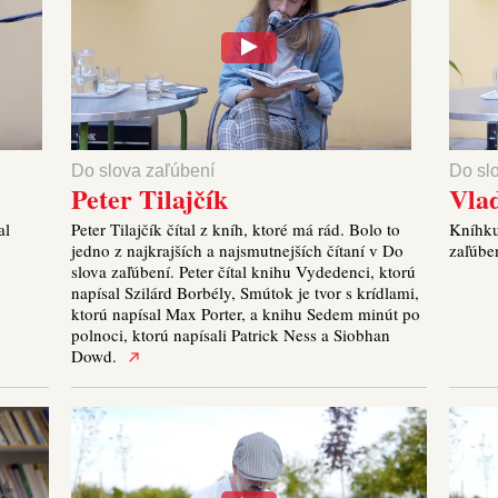
Do slova zaľúbení
Do sl
Peter Tilajčík
Vla
al
Peter Tilajčík čítal z kníh, ktoré má rád. Bolo to
Kníhku
jedno z najkrajších a najsmutnejších čítaní v Do
zaľúbe
slova zaľúbení. Peter čítal knihu Vydedenci, ktorú
napísal Szilárd Borbély, Smútok je tvor s krídlami,
ktorú napísal Max Porter, a knihu Sedem minút po
polnoci, ktorú napísali Patrick Ness a Siobhan
Dowd.