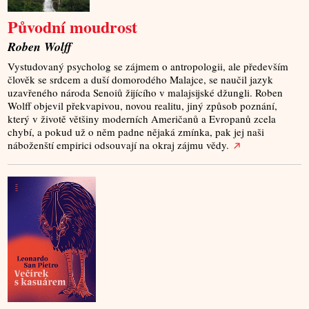
Původní moudrost
Roben Wolff
Vystudovaný psycholog se zájmem o antropologii, ale především
člověk se srdcem a duší domorodého Malajce, se naučil jazyk
uzavřeného národa Senoiů žijícího v malajsijské džungli. Roben
Wolff objevil překvapivou, novou realitu, jiný způsob poznání,
který v životě většiny moderních Američanů a Evropanů zcela
chybí, a pokud už o něm padne nějaká zmínka, pak jej naši
náboženští empirici odsouvají na okraj zájmu vědy.