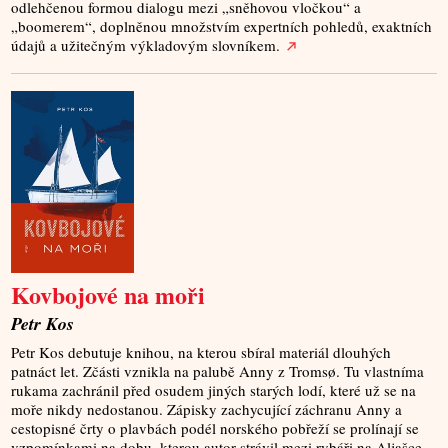
odlehčenou formou dialogu mezi „sněhovou vločkou“ a
„boomerem“, doplněnou množstvím expertních pohledů, exaktních
údajů a užitečným výkladovým slovníkem.
Kovbojové na moři
Petr Kos
Petr Kos debutuje knihou, na kterou sbíral materiál dlouhých
patnáct let. Zčásti vznikla na palubě Anny z Tromsø. Tu vlastníma
rukama zachránil před osudem jiných starých lodí, které už se na
moře nikdy nedostanou. Zápisky zachycující záchranu Anny a
cestopisné črty o plavbách podél norského pobřeží se prolínají se
vzpomínkami na dobu, kterou autor strávil mezi rybáři na Aljašce.