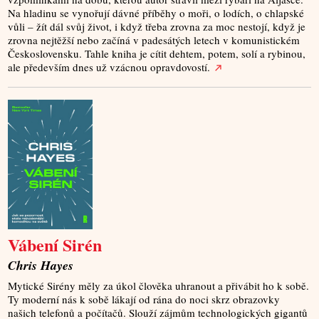
Na hladinu se vynořují dávné příběhy o moři, o lodích, o chlapské
vůli – žít dál svůj život, i když třeba zrovna za moc nestojí, když je
zrovna nejtěžší nebo začíná v padesátých letech v komunistickém
Československu. Tahle kniha je cítit dehtem, potem, solí a rybinou,
ale především dnes už vzácnou opravdovostí.
Vábení Sirén
Chris Hayes
Mytické Sirény měly za úkol člověka uhranout a přivábit ho k sobě.
Ty moderní nás k sobě lákají od rána do noci skrz obrazovky
našich telefonů a počítačů. Slouží zájmům technologických gigantů