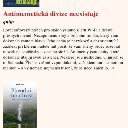
Antimemetická divize neexistuje
qntm
Lovecraftovský příběh pro stále vyšinutější éru Wi-Fi a děsivě
přesných memů. Nezapomenutelný a brilantní román, který vám
dokonale zamotá hlavu. Jeho četba je návykový a dezorientující
zážitek, při kterém budete mít pocit, že vám šílený vědec rozebral
mozek na součástky a zase ho složil. Antimemy jsou entity, které
dokonale utajují svou existenci. Některé jsou neškodné. O jiných se
to říct nedá. Živí se vašimi vzpomínkami, vaší identitou i samotnou
realitou – a vy nemáte nejmenší tušení, že se něco změnilo.