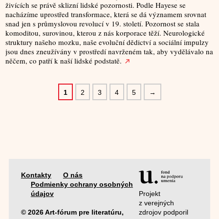
živících se právě sklizní lidské pozornosti. Podle Hayese se
nacházíme uprostřed transformace, která se dá významem srovnat
snad jen s průmyslovou revolucí v 19. století. Pozornost se stala
komoditou, surovinou, kterou z nás korporace těží. Neurologické
struktury našeho mozku, naše evoluční dědictví a sociální impulzy
jsou dnes zneužívány v prostředí navrženém tak, aby vydělávalo na
něčem, co patří k naší lidské podstatě.
1
2
3
4
5
→
Kontakty
O nás
Podmienky ochrany osobných
Projekt
údajov
z verejných
zdrojov podporil
© 2026 Art-fórum pre literatúru,