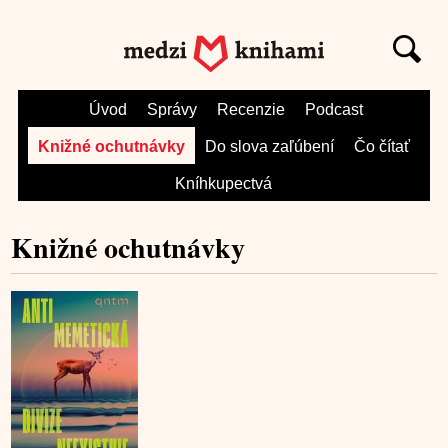
Úvod
Správy
Recenzie
Podcast
Knižné ochutnávky
Do slova zaľúbení
Čo čítať
Kníhkupectvá
Knižné ochutnávky