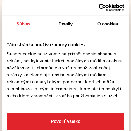
V krajině, kde lidé místo států pěstují společenství a místo
monumentů sázejí stromy, se prolíná osobní ztráta s dějinami
kontinentu. Acheron je román o koncích a začátcích, o křehkosti
světa i o síle společenství. Tereza D. Reichelová s poetikou Ursuly
Le Guinové a jazykovou pronikavostí Petry Hůlové skládá obraz
Súhlas
Detaily
O cookies
Evropy po zhroucení starého řádu. Foto: Věra Marčíková/promo
foto Host
Táto stránka používa súbory cookies
Súbory cookie používame na prispôsobenie obsahu a
reklám, poskytovanie funkcií sociálnych médií a analýzu
návštevnosti. Informácie o vašom používaní našej
stránky zdieľame aj s našimi sociálnymi médiami,
reklamnými a analytickými partnermi, ktorí ich môžu
skombinovať s inými informáciami, ktoré ste im poskytli
alebo ktoré zhromaždili z vášho používania ich služieb.
Krava rodí v noci
Pajtim Statovci
Povoliť všetko
Osemročný chlapec zažíva v roku 1996 v Kosove leto, ktoré ho
poznačí navždy. Po rokoch sa na miesta svojho detstva vracia ako