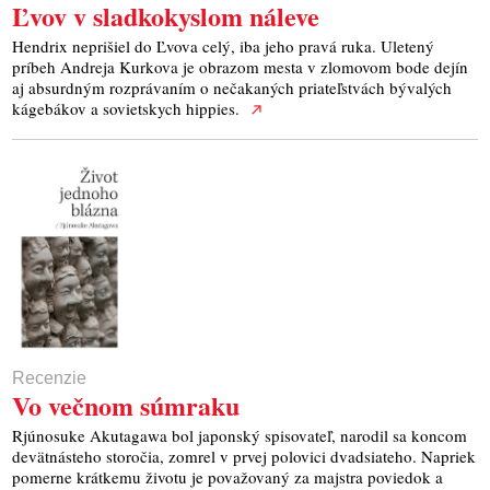
Ľvov v sladkokyslom náleve
Hendrix neprišiel do Ľvova celý, iba jeho pravá ruka. Uletený
príbeh Andreja Kurkova je obrazom mesta v zlomovom bode dejín
aj absurdným rozprávaním o nečakaných priateľstvách bývalých
kágebákov a sovietskych hippies.
Recenzie
Vo večnom súmraku
Rjúnosuke Akutagawa bol japonský spisovateľ, narodil sa koncom
devätnásteho storočia, zomrel v prvej polovici dvadsiateho. Napriek
pomerne krátkemu životu je považovaný za majstra poviedok a