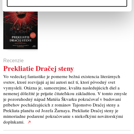
Recenzie
Prekliatie Dračej steny
Vo vedeckej fantastike je pomerne bežná existencia literárnych
svetov, ktoré rozvíjajú aj iní autori než tí, ktorí pôvodný svet
vymysleli. Otázna je, samozrejme, kvalita nasledujúcich diel a
nemenej dôležité je prijatie čitateľskou základňou. V tomto zmysle
je pozoruhodný nápad Matúša Škvarku pokračovať v budovaní
príbehov pochádzajúcich z románov Tajomstvo Dračej steny a
Prekliata planéta od Jozefa Žarnaya. Prekliatie Dračej steny je
mimoriadne podarené pokračovanie s niekoľkými novátorskými
doplnkami.