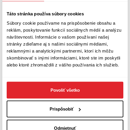
názvom Víťazné mesto. Do šperkovnice súčasnej svetovej tvorby –
edície MM vydavateľstva Slovart – ho skvelým prekladom ešte
stihol uložiť Otakar Kořínek.
Táto stránka používa súbory cookies
Súbory cookie používame na prispôsobenie obsahu a
reklám, poskytovanie funkcií sociálnych médií a analýzu
návštevnosti. Informácie o vašom používaní našej
stránky zdieľame aj s našimi sociálnymi médiami,
reklamnými a analytickými partnermi, ktorí ich môžu
skombinovať s inými informáciami, ktoré ste im poskytli
alebo ktoré zhromaždili z vášho používania ich služieb.
Recenzie
Povoliť všetko
Twainova klasika s otočenou optikou
Pustiť sa do takpovediac obrátenej verzie kultového príbehu Marka
Twaina je odvaha. Hrozí, že celý nápad skončí fiaskom alebo
Prispôsobiť
nechcenou paródiou. Everettov James sa vydaril a akcent na ľudskú
slobodu zaznieva rovnako intenzívne.
Odmietnuť