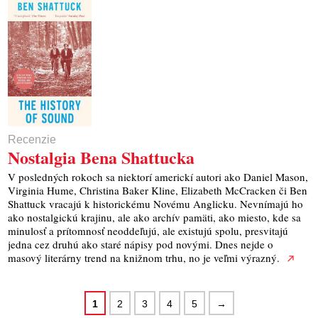
Recenzie
Nostalgia Bena Shattucka
V posledných rokoch sa niektorí americkí autori ako Daniel Mason,
Virginia Hume, Christina Baker Kline, Elizabeth McCracken či Ben
Shattuck vracajú k historickému Novému Anglicku. Nevnímajú ho
ako nostalgickú krajinu, ale ako archív pamäti, ako miesto, kde sa
minulosť a prítomnosť neoddeľujú, ale existujú spolu, presvitajú
jedna cez druhú ako staré nápisy pod novými. Dnes nejde o
masový literárny trend na knižnom trhu, no je veľmi výrazný.
1
2
3
4
5
→