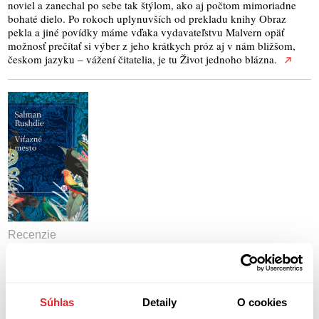
noviel a zanechal po sebe tak štýlom, ako aj počtom mimoriadne
bohaté dielo. Po rokoch uplynuvších od prekladu knihy Obraz
pekla a jiné povídky máme vďaka vydavateľstvu Malvern opäť
možnosť prečítať si výber z jeho krátkych próz aj v nám bližšom,
českom jazyku – vážení čitatelia, je tu Život jednoho blázna.
Recenzie
Víťazné mesto
Britsko-indický spisovateľ Salman Rushdie je zaslúžilý moderný
klasik, stabilne patriaci ku kmeňovej základni mojich obľúbených
autorov. Každú novinku teda vyhliadam s radosťou pri zvýšenej
Súhlas
Detaily
O cookies
pozornosti. Rovnako tomu bolo aj v prípade ostatného prírastku s