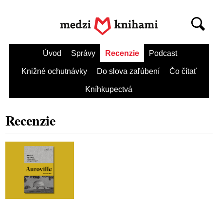
Úvod
Správy
Recenzie
Podcast
Knižné ochutnávky
Do slova zaľúbení
Čo čítať
Kníhkupectvá
Recenzie