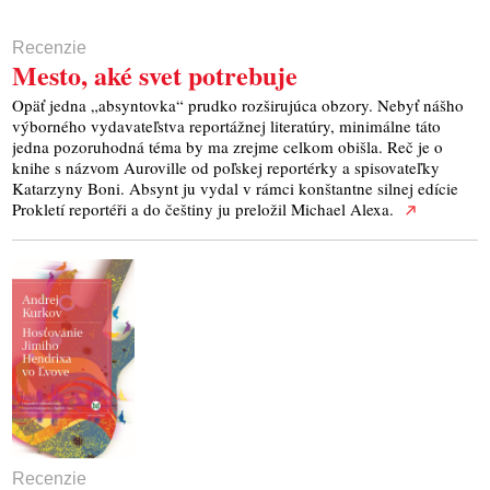
Recenzie
Mesto, aké svet potrebuje
Opäť jedna „absyntovka“ prudko rozširujúca obzory. Nebyť nášho
výborného vydavateľstva reportážnej literatúry, minimálne táto
jedna pozoruhodná téma by ma zrejme celkom obišla. Reč je o
knihe s názvom Auroville od poľskej reportérky a spisovateľky
Katarzyny Boni. Absynt ju vydal v rámci konštantne silnej edície
Prokletí reportéři a do češtiny ju preložil Michael Alexa.
Recenzie