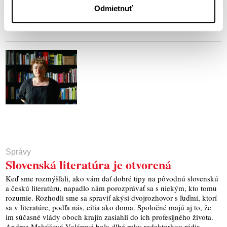
a dianí v českom knižnom svete. Tomáša máme radi pre jeho
Odmietnuť
priamočiarosť, starosvetskosť a otvorenosť porozumeniu meniacemu
sa svetu.
Správy
Slovenská literatúra je otvorená
Keď sme rozmýšľali, ako vám dať dobré tipy na pôvodnú slovenskú
a českú literatúru, napadlo nám porozprávať sa s niekým, kto tomu
rozumie. Rozhodli sme sa spraviť akýsi dvojrozhovor s ľuďmi, ktorí
sa v literatúre, podľa nás, cítia ako doma. Spoločné majú aj to, že
im súčasné vlády oboch krajín zasiahli do ich profesijného života.
Andrea Makýšová Volárová bola dlhé roky redaktorkou rádia