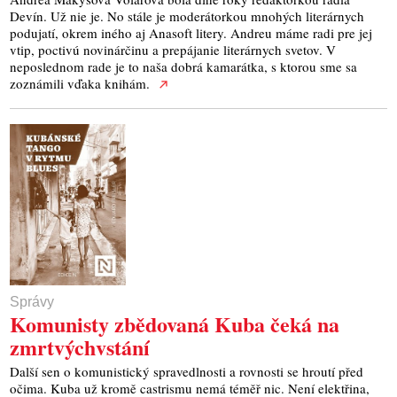
Devín. Už nie je. No stále je moderátorkou mnohých literárnych
podujatí, okrem iného aj Anasoft litery. Andreu máme radi pre jej
vtip, poctivú novinárčinu a prepájanie literárnych svetov. V
neposlednom rade je to naša dobrá kamarátka, s ktorou sme sa
zoznámili vďaka knihám.
Správy
Komunisty zbědovaná Kuba čeká na
zmrtvýchvstání
Další sen o komunistický spravedlnosti a rovnosti se hroutí před
očima. Kuba už kromě castrismu nemá téměř nic. Není elektřina,