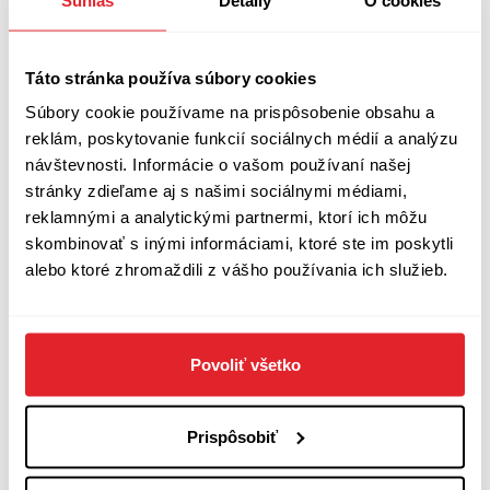
estetiky poválečné éry. Ač publikoval články a knihy spadající do
řady filozofických disciplín, odborná veřejnost si jej spojí především
právě s filozofií umění a estetikou. V těchto oblastech, do nichž
kniha Umění a jeho objekty nepochybně spadá, je Wollheimovo
Táto stránka používa súbory cookies
dílo stále čteno a podrobováno další a další reflexi.
Súbory cookie používame na prispôsobenie obsahu a
reklám, poskytovanie funkcií sociálnych médií a analýzu
návštevnosti. Informácie o vašom používaní našej
stránky zdieľame aj s našimi sociálnymi médiami,
reklamnými a analytickými partnermi, ktorí ich môžu
skombinovať s inými informáciami, ktoré ste im poskytli
alebo ktoré zhromaždili z vášho používania ich služieb.
Povoliť všetko
Správy
Knihkupectví je hospoda duše
Tomáš Weiss bol od minulého tisícročia pražskou spojkou Artfora
Prispôsobiť
na české vydavateľstvá. Od čias, keď sa ešte volalo Inforum, je
Tomáš redaktorom portálu medziknihami.sk (ktorý odmietol
smiešnu podporu nefunkčného FPU). Píše najmä o českých knihách