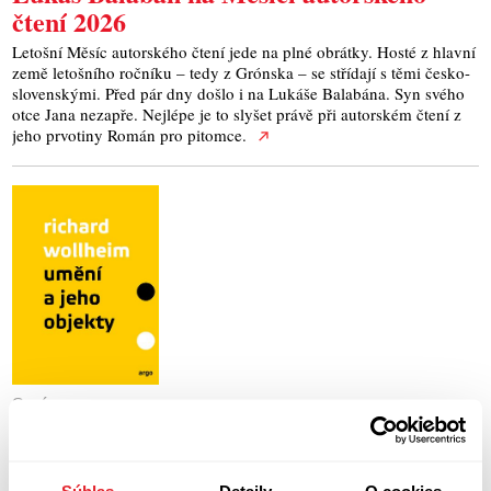
čtení 2026
Letošní Měsíc autorského čtení jede na plné obrátky. Hosté z hlavní
země letošního ročníku – tedy z Grónska – se střídají s těmi česko-
slovenskými. Před pár dny došlo i na Lukáše Balabána. Syn svého
otce Jana nezapře. Nejlépe je to slyšet právě při autorském čtení z
jeho prvotiny Román pro pitomce.
Správy
Co je umění podle Richarda Wollheima?
Britský filozof Richard Wollheim (1923 – 2003) patří k
nejvýznamnějším osobnostem anglo-americké filozofie umění a
Súhlas
Detaily
O cookies