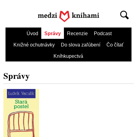
Úvod
Správy
Recenzie
Podcast
Knižné ochutnávky
Do slova zaľúbení
Čo čítať
Kníhkupectvá
Správy