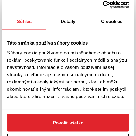
ma Mandy ú uvedenie
knihy
Súhlas
Detaily
O cookies
​Príďte do kníhkupectva Artforum zažiť uvedenie,
listovanie, čítanie a spoznávanie nového románu
spisovateľky Aleny Sabuchovej.
Táto stránka používa súbory cookies
Kniha Volajte ma Mandy voľne zachytáva príbeh
Súbory cookie používame na prispôsobenie obsahu a
zábavnej hudobníčky z druhej polovice 20. storočia
reklám, poskytovanie funkcií sociálnych médií a analýzu
v Československu.
návštevnosti. Informácie o vašom používaní našej
stránky zdieľame aj s našimi sociálnymi médiami,
Mandy do sveta uvedú novinárka a publicistka
reklamnými a analytickými partnermi, ktorí ich môžu
Soňa Gyarfášová a scenárista Marek Leščák.
skombinovať s inými informáciami, ktoré ste im poskytli
Ak ste nevedeli, možno sa dozviete, že Lístoček z
alebo ktoré zhromaždili z vášho používania ich služieb.
brezy nie je ľudová pieseň, alebo kto vymyslel
tresku v majonéze. Bude aj punčák!
Moderuje Andrea Makýšová Volárová.
Povoliť všetko