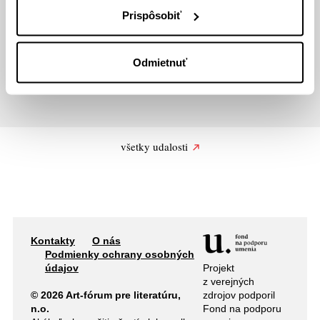
Prispôsobiť
Podujatie organizujeme s podporou Fondu na
Odmietnuť
podporu umenia.
všetky udalosti
Kontakty
O nás
Podmienky ochrany osobných
Projekt
údajov
z verejných
zdrojov podporil
© 2026 Art-fórum pre literatúru,
Fond na podporu
n.o.