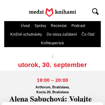
Úvod
Správy
Recenzie
Podcast
Knižné ochutnávky
Do slova zaľúbení
Čo čítať
Kníhkupectvá
utorok, 30. september
19:00 – 20:00
Artforum, Bratislava,
Kozia 20, Bratislava
Alena Sabuchová: Volajte