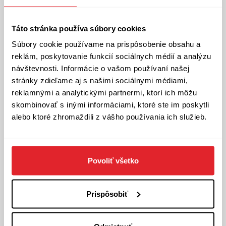
Nejvíc nejlepší
Kniha o malej netopierke Paskalíne, ktorá je už
Táto stránka používa súbory cookies
veľká a vyberie sa s maminkou na nákupy. Všetko
chce chytiť, všetko chce ochutnať, všetkého veľa,
Súbory cookie používame na prispôsobenie obsahu a
viac, viac.
reklám, poskytovanie funkcií sociálnych médií a analýzu
návštevnosti. Informácie o vašom používaní našej
Čo je najviac najlepšie na svete? Kniha o malej
stránky zdieľame aj s našimi sociálnymi médiami,
netopierke Paskalíne, ktorá je už veľká a vyberie sa
reklamnými a analytickými partnermi, ktorí ich môžu
s maminkou na nákupy. Všetko chce chytiť, všetko
skombinovať s inými informáciami, ktoré ste im poskytli
chce ochutnať, všetkého veľa, viac, viac. Príďte,
alebo ktoré zhromaždili z vášho používania ich služieb.
bude aj hudba, bude aj vyrábanie. Tvorivé čítania s
Miriam sú obvykle najviac, toto však možno bude
aj najlepšie! Aspoň v tento deň
Povoliť všetko
Pre deti od 2 rokov.
Vstupné: 5 eur/dieťa
Prispôsobiť