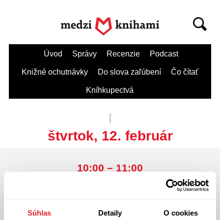
Úvod
Správy
Recenzie
Podcast
Knižné ochutnávky
Do slova zaľúbení
Čo čítať
Kníhkupectvá
štvrtok, 12. február
10:00 – 11:00
Artforum, Bratislava,
Kozia 20, Bratislava
Deti v knižnej spleti:
Súhlas
Detaily
O cookies