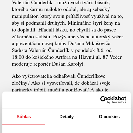
Valerián Čunderlík - muž dvoch tvárí: básnik,
ktorého šarmu málokto odolal, ale aj sebecký
manipulátor, ktorý svoju príťažlivosť využíval na to,
aby si podmanil druhých. Minimálne štyri ženy na
to doplatili. Hľadali lásku, no chytili sa do pasce
zákerného sadistu. Pozývame vás na autorský večer
a prezentáciu novej knihy Dušana Mikušoviča
Sadista Valerián Čunderlík v pondelok 8.6. od
18:00 do košického Artfora na Hlavnú ul. 87 Večer
moderuje reportér Dušan Karolyi.
Ako vyšetrovatelia odhaľovali Čunderlíkove
zločiny? Ako si vysvetľovali, že dokázal svoje
partnerky trápiť, mučiť a ponižovať? A ako je
možné, že mu toľko žien podľahlo a sľubovalo
vernosť?
Historická true crime reportéra Dušana Mikušoviča
Súhlas
Detaily
O cookies
nie je lacným opisom násilia. Autor so zmyslom
pre detail skladá Čunderlíkov život z archívnych