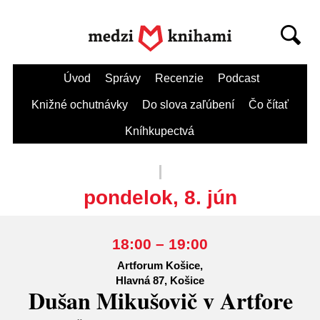
Úvod
Správy
Recenzie
Podcast
Knižné ochutnávky
Do slova zaľúbení
Čo čítať
Kníhkupectvá
pondelok, 8. jún
18:00 – 19:00
Artforum Košice,
Hlavná 87, Košice
Dušan Mikušovič v Artfore