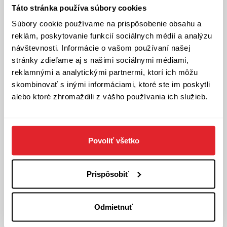
materiálov, svedeckých výpovedí, vyšetrovacích
Táto stránka používa súbory cookies
spisov, ale aj osobnej korešpondencie. Čitateľa
Súbory cookie používame na prispôsobenie obsahu a
sprevádza mysľou človeka, ktorý pod maskou
reklám, poskytovanie funkcií sociálnych médií a analýzu
elegána skrýval tvár krutého milenca. Tento príbeh
návštevnosti. Informácie o vašom používaní našej
vás prenesie do obdobia slovenského štátu aj
stránky zdieľame aj s našimi sociálnymi médiami,
socialistického Československa a odhalí osud
reklamnými a analytickými partnermi, ktorí ich môžu
zločinca, ktorý inšpiroval aj autorov seriálu Dunaj,
skombinovať s inými informáciami, ktoré ste im poskytli
k vašim službám.
alebo ktoré zhromaždili z vášho používania ich služieb.
Dušan Mikušovič (*1986) sa ako reportér Denníka
N venuje domácemu spravodajstvu, politike,
médiám, ale aj histórii. Je autorom kníh Matovič.
Premiér v teniskách (2021) a Neprišli sme vraždiť
Povoliť všetko
(2024) a trojnásobný laureát Novinárskej ceny.
Vyštudoval žurnalistiku a politológiu na
Prispôsobiť
Masarykovej univerzite v Brne, okrem médií
pracoval v reklamnej agentúre ako copywriter.
Odmietnuť
Jeho dlhoročnou záľubou je história a čítanie
dobových novín, kde hľadá netradičné príbehy z