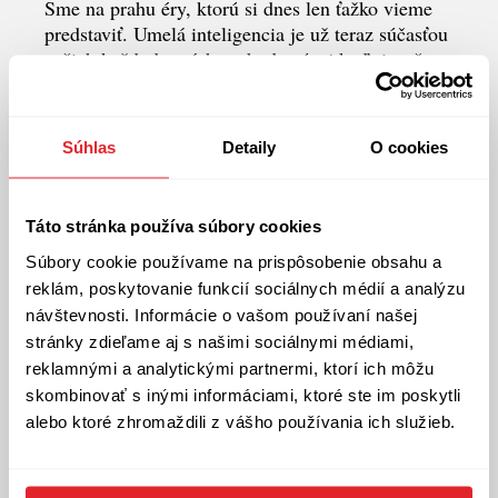
Sme na prahu éry, ktorú si dnes len ťažko vieme
predstaviť. Umelá inteligencia je už teraz súčasťou
našich každodenných rozhodnutí, aj keď si to často
neuvedomujeme. Táto kniha nie je manuál o
algoritmoch, ale súbor jasných vysvetlení, úvah a
praktických rád o tom, ako AI mení prácu, vzťahy,
Súhlas
Detaily
O cookies
politiku či vzdelávanie.
Pozývame vás na debatu a prezentáciu knihy
Táto stránka používa súbory cookies
Vladimíra Šuchu Keď stroje začnú myslieť v stredu
10.6. od 18:00 do košického Artfora na Hlavnú ul.
Súbory cookie používame na prispôsobenie obsahu a
87
reklám, poskytovanie funkcií sociálnych médií a analýzu
návštevnosti. Informácie o vašom používaní našej
Večer moderuje Saša Petrášová.
stránky zdieľame aj s našimi sociálnymi médiami,
reklamnými a analytickými partnermi, ktorí ich môžu
Otázka nie je, či AI zmení náš život. Už ho mení.
skombinovať s inými informáciami, ktoré ste im poskytli
Otázka je, či týmto zmenám budeme rozumieť a
alebo ktoré zhromaždili z vášho používania ich služieb.
dokážeme ich formovať v náš prospech.
Vladimír Šucha je hosťujúci profesor na Európskom
univerzitnom inštitúte vo Florencii, dlhoročný