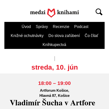
Úvod
Správy
Recenzie
Podcast
Knižné ochutnávky
Do slova zaľúbení
Čo čítať
Kníhkupectvá
streda, 10. jún
18:00 – 19:00
Artforum Košice,
Hlavná 87, Košice
Vladimír Šucha v Artfore