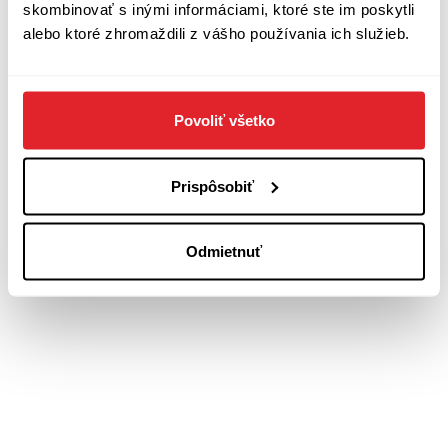
skombinovať s inými informáciami, ktoré ste im poskytli
alebo ktoré zhromaždili z vášho používania ich služieb.
Kontakty
O nás
Podmienky ochrany osobných
Projekt
údajov
z verejných
zdrojov podporil
© 2026 Art-fórum pre literatúru,
Povoliť všetko
Fond na podporu
n.o.
umenia
Akékoľvek použitie častí alebo celku,
najmä rozmnožovanie a šírenie
Prispôsobiť
textov, fotografií či grafov je možné
len s uvedením zdroja.
Odmietnuť