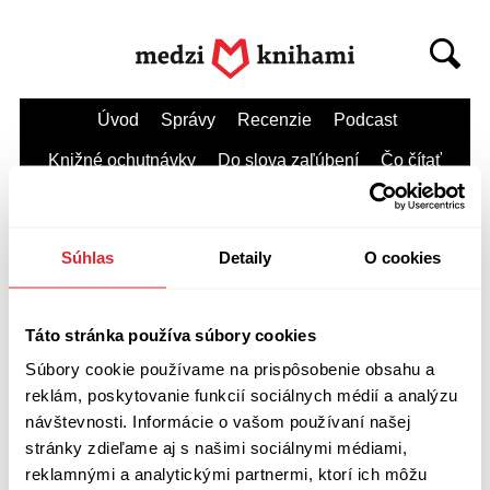
Úvod
Správy
Recenzie
Podcast
Knižné ochutnávky
Do slova zaľúbení
Čo čítať
Kníhkupectvá
Súhlas
Detaily
O cookies
Najbližšie
Júl 2026
Jún
Máj
Apríl
Marec
Táto stránka používa súbory cookies
Február
Január
December 2025
November
Súbory cookie používame na prispôsobenie obsahu a
Október
September
reklám, poskytovanie funkcií sociálnych médií a analýzu
návštevnosti. Informácie o vašom používaní našej
stránky zdieľame aj s našimi sociálnymi médiami,
reklamnými a analytickými partnermi, ktorí ich môžu