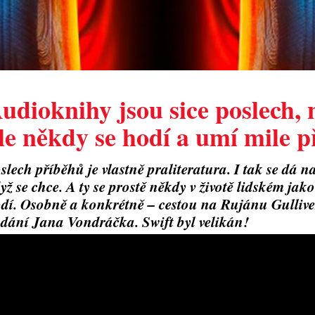
udioknihy jsou sice poslech, 
le někdy se hodí a umí mile p
slech příběhů je vlastně praliteratura. I tak se dá 
yž se chce. A ty se prostě někdy v životě lidském jak
dí. Osobně a konkrétně – cestou na Rujánu Gulliver
dání Jana Vondráčka. Swift byl velikán!