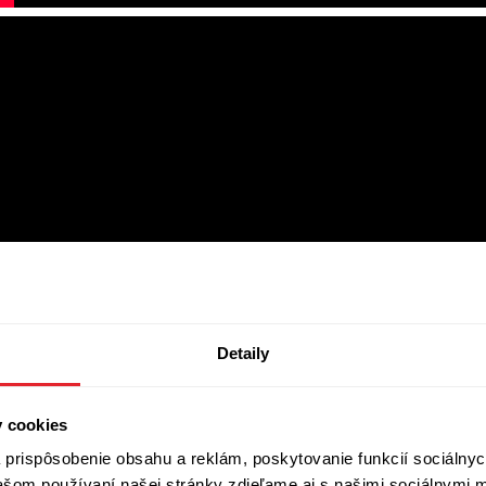
Detaily
Zobraziť diskusiu
(
Napíšte prvý komentár
)
y cookies
prispôsobenie obsahu a reklám, poskytovanie funkcií sociálnyc
vašom používaní našej stránky zdieľame aj s našimi sociálnymi 