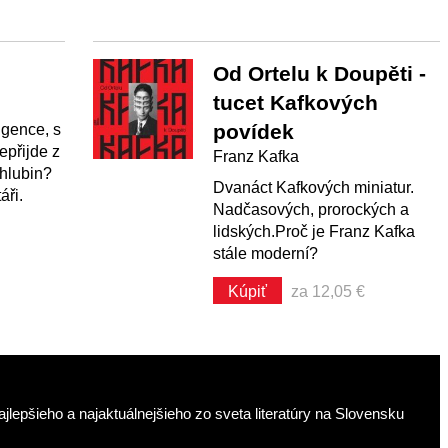
Od Ortelu k Doupěti -
tucet Kafkových
povídek
ligence, s
nepřijde z
Franz Kafka
 hlubin?
Dvanáct Kafkových miniatur.
áři.
Nadčasových, prorockých a
lidských.Proč je Franz Kafka
stále moderní?
Kúpiť
za 12,05 €
jlepšieho a najaktuálnejšieho zo sveta literatúry na Slovensku