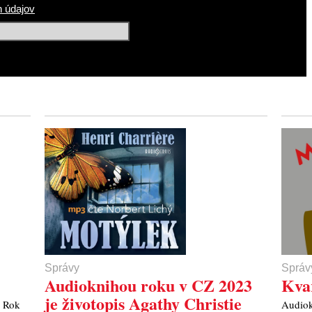
 údajov
Správy
Správ
Audioknihou roku v CZ 2023
Kva
je životopis Agathy Christie
. Rok
Audiok