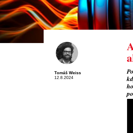
A
a
Po
Tomáš Weiss
kd
12.8.2024
ho
po