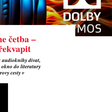
ne četba –
řekvapit
na audioknihy dívat,
o okno do literatury
ovy cesty v