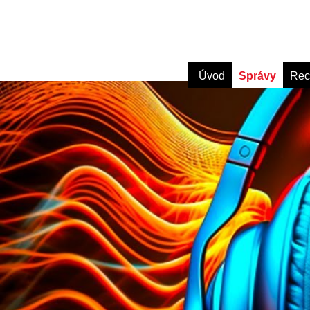
Úvod
Správy
Rec