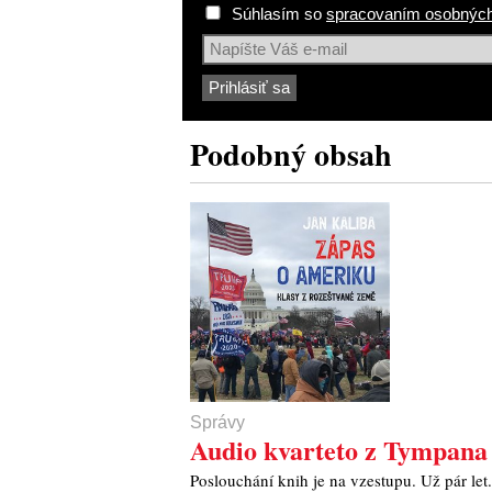
Súhlasím so
spracovaním osobných
Podobný obsah
Správy
Audio kvarteto z Tympana
Poslouchání knih je na vzestupu. Už pár let