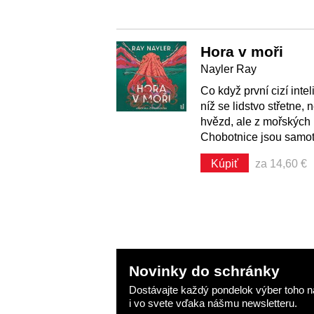
Hora v moři
Nayler Ray
Co když první cizí inte
níž se lidstvo střetne, 
hvězd, ale z mořských
Chobotnice jsou samot
Kúpiť
za 14,60 €
Novinky do schránky
Dostávajte každý pondelok výber toho na
i vo svete vďaka nášmu newsletteru.