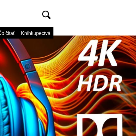
o čítať
Kníhkupectvá