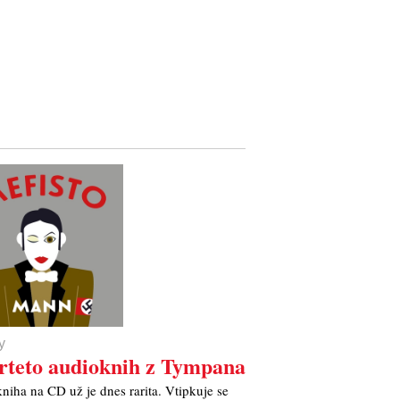
y
rteto audioknih z Tympana
niha na CD už je dnes rarita. Vtipkuje se