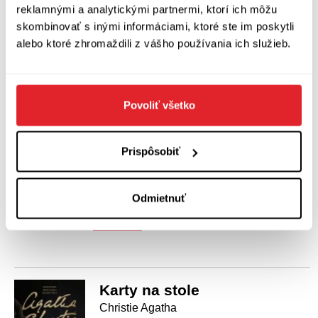
Artforum sídli na adrese Kozia 20, Bratislava a na internete
reklamnými a analytickými partnermi, ktorí ich môžu
ho nájdete na
https://www.artforum.sk
.
skombinovať s inými informáciami, ktoré ste im poskytli
alebo ktoré zhromaždili z vášho používania ich služieb.
Zišli sa v Bagdade
Christie Agatha
Povoliť všetko
Zišli sa v Bagdade — pod týmto
záhadným názvom sa skrýva
pozoruhodná kniha Agathy Christie z roku
Prispôsobiť
1951. Nie je to klasická detektívka, ale
dobrodružný román so špionážnou
zápletkou.
Odmietnuť
Kúpiť
za 13,41 €
Karty na stole
Christie Agatha