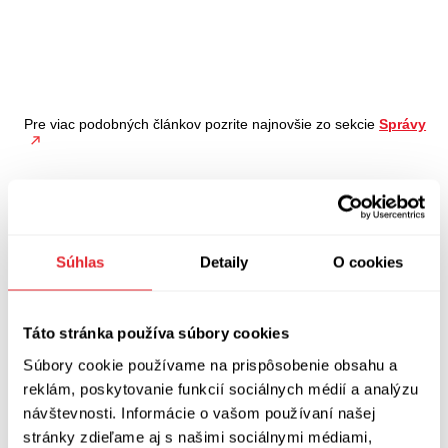
Pre viac podobných článkov pozrite najnovšie zo sekcie
Správy
Súhlas
Detaily
O cookies
Táto stránka používa súbory cookies
Súbory cookie používame na prispôsobenie obsahu a
reklám, poskytovanie funkcií sociálnych médií a analýzu
Kníhkupectvo, ktoré pre vás už dvadsaťpäť rokov
návštevnosti. Informácie o vašom používaní našej
vyberá knihy.
stránky zdieľame aj s našimi sociálnymi médiami,