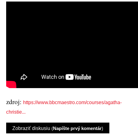
zdroj:
https://www.bbcmaestro.com/courses/agatha-
christie...
Zobraziť diskusiu
(
Napíšte prvý komentár
)