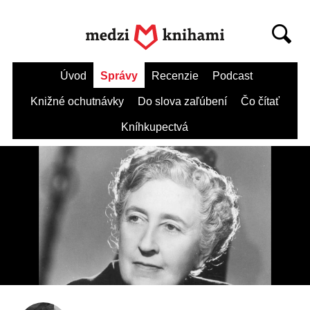
Úvod
Správy
Recenzie
Podcast
Knižné ochutnávky
Do slova zaľúbení
Čo čítať
Kníhkupectvá