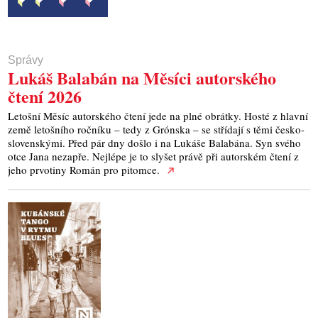
Správy
Lukáš Balabán na Měsíci autorského
čtení 2026
Letošní Měsíc autorského čtení jede na plné obrátky. Hosté z hlavní
země letošního ročníku – tedy z Grónska – se střídají s těmi česko-
slovenskými. Před pár dny došlo i na Lukáše Balabána. Syn svého
otce Jana nezapře. Nejlépe je to slyšet právě při autorském čtení z
jeho prvotiny Román pro pitomce.