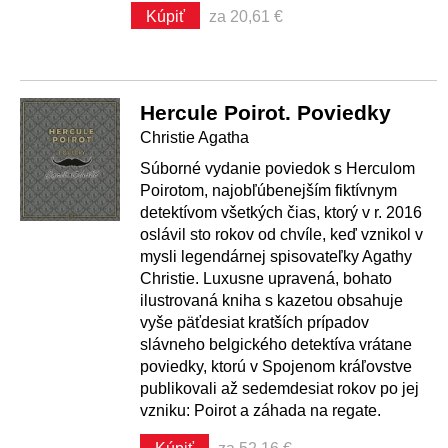
Kúpiť
za 20,61 €
Hercule Poirot. Poviedky
Christie Agatha
Súborné vydanie poviedok s Herculom
Poirotom, najobľúbenejším fiktívnym
detektívom všetkých čias, ktorý v r. 2016
oslávil sto rokov od chvíle, keď vznikol v
mysli legendárnej spisovateľky Agathy
Christie. Luxusne upravená, bohato
ilustrovaná kniha s kazetou obsahuje
vyše päťdesiat kratších prípadov
slávneho belgického detektíva vrátane
poviedky, ktorú v Spojenom kráľovstve
publikovali až sedemdesiat rokov po jej
vzniku: Poirot a záhada na regate.