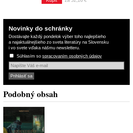
Kúpiť
za 52,16 €
Novinky do schránky
Dostávajte každý pondelok výber toho najlepšieho
a najaktuálnejšieho zo sveta literatúry na Slovensku
i vo svete vďaka nášmu newsletteru.
Súhlasím so
spracovaním osobných údajov
Podobný obsah