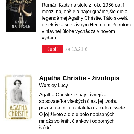
Román Karty na stole z roku 1936 patrí
medzi najlepšie a najoriginálnejšie diela
legendárnej Agathy Christie. Táto skvelá
detektívka so slávnym Herculom Poirotom
v hlavnej úlohe vychádza v novom
vydaní.
Kúpiť
za 13,21 €
Agatha Christie - životopis
Worsley Lucy
Agatha Christie je najslávnejšia
spisovateľka všetkých čias, jej tvorbu
poznajú a milujú čitatelia na celom svete.
O jej živote a diele bolo napísaných
množstvo kníh, článkov i odborných
štúdií.