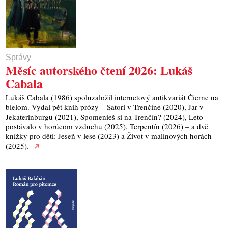
Správy
Měsíc autorského čtení 2026: Lukáš
Cabala
Lukáš Cabala (1986) spoluzaložil internetový antikvariát Čierne na
bielom. Vydal pět knih prózy – Satori v Trenčíne (2020), Jar v
Jekaterinburgu (2021), Spomenieš si na Trenčín? (2024), Leto
postávalo v horúcom vzduchu (2025), Terpentín (2026) – a dvě
knížky pro děti: Jeseň v lese (2023) a Život v malinových horách
(2025).