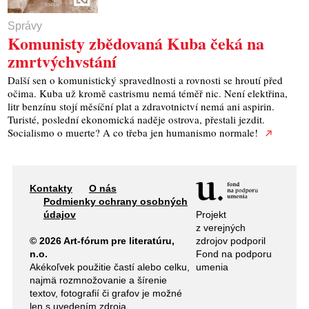
Správy
Komunisty zbědovaná Kuba čeká na
zmrtvýchvstání
Další sen o komunistický spravedlnosti a rovnosti se hroutí před
očima. Kuba už kromě castrismu nemá téměř nic. Není elektřina,
litr benzínu stojí měsíční plat a zdravotnictví nemá ani aspirin.
Turisté, poslední ekonomická naděje ostrova, přestali jezdit.
Socialismo o muerte? A co třeba jen humanismo normale!
Kontakty
O nás
Podmienky ochrany osobných
Projekt
údajov
z verejných
zdrojov podporil
© 2026 Art-fórum pre literatúru,
Fond na podporu
n.o.
umenia
Akékoľvek použitie častí alebo celku,
najmä rozmnožovanie a šírenie
textov, fotografií či grafov je možné
len s uvedením zdroja.