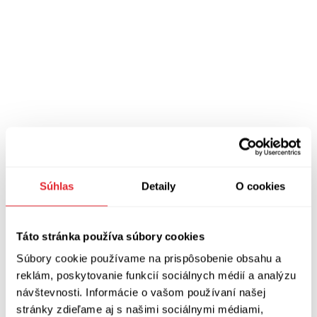
Pre viac podobných článkov pozrite najnovšie zo sekcie
Správy
Súhlas
Detaily
O cookies
Táto stránka používa súbory cookies
Bernardína a iné ženy
Súbory cookie používame na prispôsobenie obsahu a
Cigániková Jana
reklám, poskytovanie funkcií sociálnych médií a analýzu
návštevnosti. Informácie o vašom používaní našej
Vyzretý knižný debut Jany Cigánikovej sa
stránky zdieľame aj s našimi sociálnymi médiami,
vyznačuje osobitým autorským gestom,