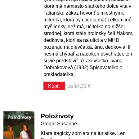
ktorá má namiesto sladkého dolce vita v
Taliansku zákaz hovoriť s miestnymi,
milenka, ktorá by chcela mať celkom iné
myšlienky, než má, učiteľka na nižšej
strednej, ktorá stále hrdinsky čelí žiakom,
dedkovia, ktorí sa na ulici a v MHD
pozerajú na dievčatká, áno, dedkovia, tí
nesmú chýbať a napokon psychiater, ten
si vie predstaviť už asi všetko. Ivana
Dobrakovová (1982) Spisovateľka a
prekladateľka.
Kúpiť
za 14,31 €
Položivoty
Gregor Susanne
Klara tragicky zomiera na turistike. Len