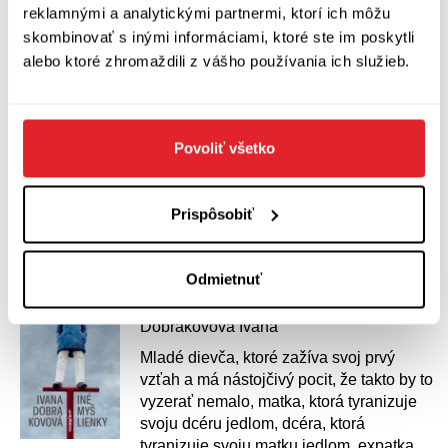
reklamnými a analytickými partnermi, ktorí ich môžu
ktoré neľútostne, a predsa magicky
načiera až na dno zdanlivo všedných
skombinovať s inými informáciami, ktoré ste im poskytli
príbehov o ženách, o rôznych podobách
alebo ktoré zhromaždili z vášho používania ich služieb.
materstva, o rodinách, mladosti a starobe
či o medzigeneračných vzťahoch.
„Príkrosť vyobrazenia sa tu spája s
imaginatívnosťou, realistickosť s
Povoliť všetko
ireálnom.
Kúpiť
za 12,83 €
Prispôsobiť
Odmietnuť
Iné myšlienky
Dobrakovová Ivana
Mladé dievča, ktoré zažíva svoj prvý
vzťah a má nástojčivý pocit, že takto by to
vyzerať nemalo, matka, ktorá tyranizuje
svoju dcéru jedlom, dcéra, ktorá
tyranizuje svoju matku jedlom, expatka,