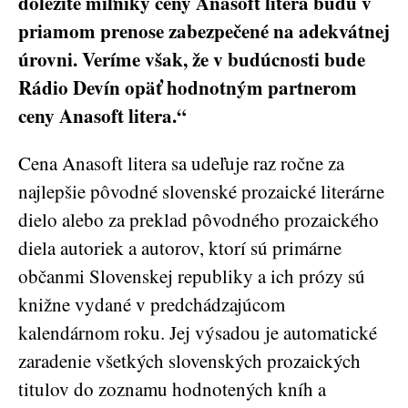
dôležité míľniky ceny Anasoft litera budú v
priamom prenose zabezpečené na adekvátnej
úrovni. Veríme však, že v budúcnosti bude
Rádio Devín opäť hodnotným partnerom
ceny Anasoft litera.“
Cena Anasoft litera sa udeľuje raz ročne za
najlepšie pôvodné slovenské prozaické literárne
dielo alebo za preklad pôvodného prozaického
diela autoriek a autorov, ktorí sú primárne
občanmi Slovenskej republiky a ich prózy sú
knižne vydané v predchádzajúcom
kalendárnom roku. Jej výsadou je automatické
zaradenie všetkých slovenských prozaických
titulov do zoznamu hodnotených kníh a