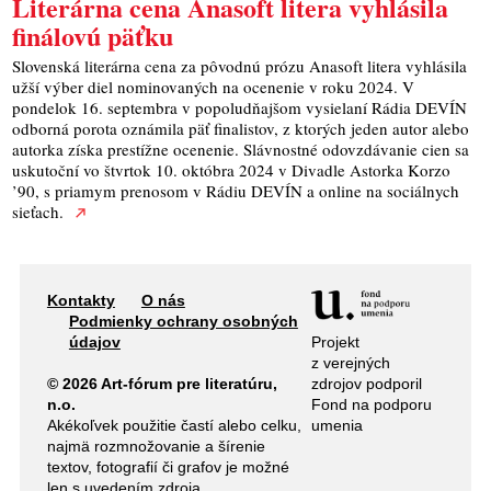
​Literárna cena Anasoft litera vyhlásila
finálovú päťku
Slovenská literárna cena za pôvodnú prózu Anasoft litera vyhlásila
užší výber diel nominovaných na ocenenie v roku 2024. V
pondelok 16. septembra v popoludňajšom vysielaní Rádia DEVÍN
odborná porota oznámila päť finalistov, z ktorých jeden autor alebo
autorka získa prestížne ocenenie. Slávnostné odovzdávanie cien sa
uskutoční vo štvrtok 10. októbra 2024 v Divadle Astorka Korzo
’90, s priamym prenosom v Rádiu DEVÍN a online na sociálnych
sieťach.
Kontakty
O nás
Podmienky ochrany osobných
Projekt
údajov
z verejných
zdrojov podporil
© 2026 Art-fórum pre literatúru,
Fond na podporu
n.o.
umenia
Akékoľvek použitie častí alebo celku,
najmä rozmnožovanie a šírenie
textov, fotografií či grafov je možné
len s uvedením zdroja.