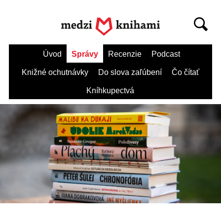
Úvod
Správy
Recenzie
Podcast
Knižné ochutnávky
Do slova zaľúbení
Čo čítať
Kníhkupectvá