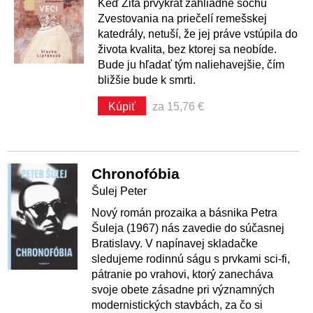
Keď Zita prvýkrát zahliadne sochu
Zvestovania na priečelí remešskej
katedrály, netuší, že jej práve vstúpila do
života kvalita, bez ktorej sa neobíde.
Bude ju hľadať tým naliehavejšie, čím
bližšie bude k smrti.
Kúpiť
za 15,76 €
Chronofóbia
Šulej Peter
Nový román prozaika a básnika Petra
Šuleja (1967) nás zavedie do súčasnej
Bratislavy. V napínavej skladačke
sledujeme rodinnú ságu s prvkami sci-fi,
pátranie po vrahovi, ktorý zanecháva
svoje obete zásadne pri významných
modernistických stavbách, za čo si