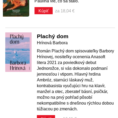
Paulína vie, čo sa stalo.
Kúpiť
za 18,04 €
Plachý dom
Hrínová Barbora
Román Plachý dom spisovateľky Barbory
Hrínovej, nositeľky ocenenia Anasoft
litera 2021 za poviedkový debut
Jednorožce, si vás dokonalo podmaní
jemnosťou i vtipom. Hlavný hrdina
Ambróz, starnúci láskavý muž,
kontrabasista vyučujúci hru na klavír,
manžel a otec, zberateľ básní, psičkár,
možno na prvý pohľad pôsobí
nekompatibilne s dnešnou rýchlou dobou
túžiacou po zmenách.