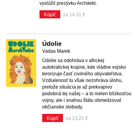
vyslúžil prezývku Architekt.
Kúpiť
za 14,31 €
Údolie
Vadas Marek
Údolie sa odohráva v africkej
autokratickej krajine, kde vládne vojsko
terorizuje časť civilného obyvateľstva.
Vzdialenosť tu však nezohráva úlohu,
pretože situácia je až prekvapivo
podobná tej našej – a to nielen blízkosťou
vojny, ale i snahou štátu obmedzovať
občianske slobody.
Kúpiť
za 13,21 €