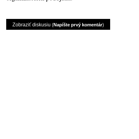
Zobraziť diskusiu
(
Napíšte prvý komentár
)