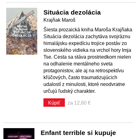
Situácia dezolácia
Krajňak Maroš
Šiesta prozaická kniha Maroša Krajňaka
Situácia dezolácia zachytáva svojráznu
himalájsku expedíciu trojice postáv zo
slovenského vidieka na vrchol hory Imja
Tse. Cesta sa stáva prostriedkom nielen
na odhalenie mentálneho sveta
protagonistov, ale aj na retrospektívu
kľúčových, často traumatizujúcich
udalostí z minulosti, ktoré neodvratne
určujú ľudský charakter.
Kúpiť
za 12,60 €
Enfant terrible si kupuje