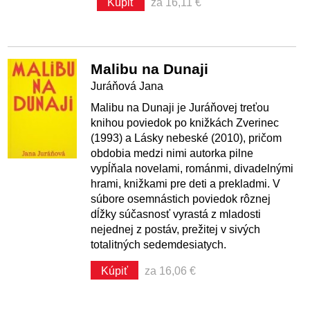
Kúpiť
za 16,11 €
Malibu na Dunaji
Juráňová Jana
Malibu na Dunaji je Juráňovej treťou
knihou poviedok po knižkách Zverinec
(1993) a Lásky nebeské (2010), pričom
obdobia medzi nimi autorka pilne
vypĺňala novelami, románmi, divadelnými
hrami, knižkami pre deti a prekladmi. V
súbore osemnástich poviedok rôznej
dĺžky súčasnosť vyrastá z mladosti
nejednej z postáv, prežitej v sivých
totalitných sedemdesiatych.
Kúpiť
za 16,06 €