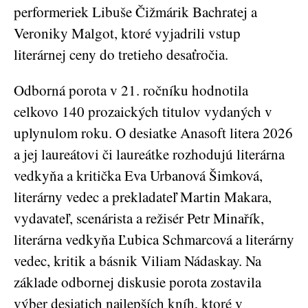
performeriek Libuše Čižmárik Bachratej a
Veroniky Malgot, ktoré vyjadrili vstup
literárnej ceny do tretieho desaťročia.
Odborná porota v 21. ročníku hodnotila
celkovo 140 prozaických titulov vydaných v
uplynulom roku. O desiatke Anasoft litera 2026
a jej laureátovi či laureátke rozhodujú literárna
vedkyňa a kritička Eva Urbanová Šimková,
literárny vedec a prekladateľ Martin Makara,
vydavateľ, scenárista a režisér Petr Minařík,
literárna vedkyňa Ľubica Schmarcová a literárny
vedec, kritik a básnik Viliam Nádaskay. Na
základe odbornej diskusie porota zostavila
výber desiatich najlepších kníh, ktoré v