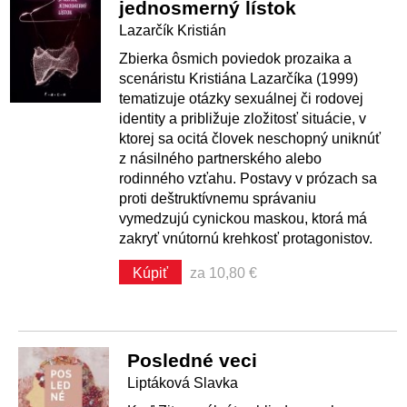
jednosmerný lístok
Lazarčík Kristián
Zbierka ôsmich poviedok prozaika a
scenáristu Kristiána Lazarčíka (1999)
tematizuje otázky sexuálnej či rodovej
identity a približuje zložitosť situácie, v
ktorej sa ocitá človek neschopný uniknúť
z násilného partnerského alebo
rodinného vzťahu. Postavy v prózach sa
proti deštruktívnemu správaniu
vymedzujú cynickou maskou, ktorá má
zakryť vnútornú krehkosť protagonistov.
Kúpiť
za 10,80 €
Posledné veci
Liptáková Slavka