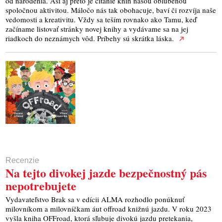
od narodenia. Asi aj preto je čítanie kníh našou obľúbenou
spoločnou aktivitou. Máločo nás tak obohacuje, baví či rozvíja naše
vedomosti a kreativitu. Vždy sa teším rovnako ako Tamu, keď
začíname listovať stránky novej knihy a vydávame sa na jej
riadkoch do neznámych vôd. Príbehy sú skrátka láska.
Recenzie
Na tejto divokej jazde bezpečnostný pás
nepotrebujete
Vydavateľstvo Brak sa v edícii ALMA rozhodlo ponúknuť
milovníkom a milovníčkam áut offroad knižnú jazdu. V roku 2023
vyšla kniha OFFroad, ktorá sľubuje divokú jazdu pretekania,