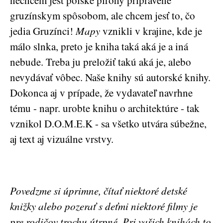
gruzínskym spôsobom, ale chcem jesť to, čo
jedia Gruzínci!
Mapy
vznikli v krajine, kde je
málo slnka, preto je kniha taká aká je a iná
nebude. Treba ju preložiť takú aká je, alebo
nevydávať vôbec. Naše knihy sú autorské knihy.
Dokonca aj v prípade, že vydavateľ navrhne
tému - napr. urobte knihu o architektúre - tak
vznikol D.O.M.E.K - sa všetko utvára súbežne,
aj text aj vizuálne vrstvy.
Povedzme si úprimne, čítať niektoré detské
knižky alebo pozerať s deťmi niektoré filmy je
pre rodičov trochu útrpné. Pri vašich knihách to