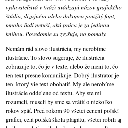
vydavateľstvá v tiráži uvádzajú názov grafického
štúdia, dizajnéra alebo dokonca použitý font,
mnoho ľudí netuší, aká práca je za jedinou
knihou. Povedomie sa zvyšuje, no pomaly.
Nemám rád slovo ilustrácia, my nerobíme
ilustrácie. To slovo sugeruje, že ilustrácia
zobrazuje to, čo je v texte, alebo že mení to, čo
ten text presne komunikuje. Dobrý ilustrator je
ten, ktorý vie text obohatiť. My ale nerobíme
ilustrácie oddelene od textu. Aby ste mi
rozumeli, museli by sme sa vrátiť o niekoľko
rokov späť. Pred rokom 90 všetci cenení poľskí
grafici, celá poľská škola plagátu, všetci robili aj