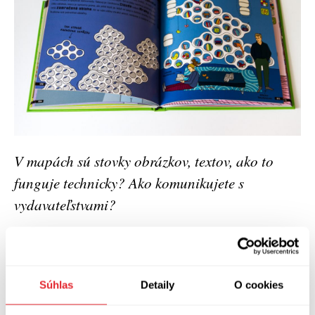
V mapách sú stovky obrázkov, textov, ako to
funguje technicky? Ako komunikujete s
vydavateľstvami?
Kedysi sme každý jednotlivý problém v
"Mapách" riešili mailom a to bolo strašné. Teraz
používame Slack – program, ktorý nám
Súhlas
Detaily
O cookies
umožňuje združovať témy, rozdeľovať ich a