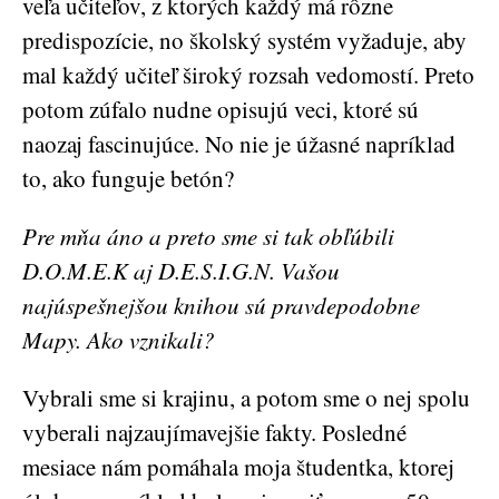
veľa učiteľov, z ktorých každý má rôzne
predispozície, no školský systém vyžaduje, aby
mal každý učiteľ široký rozsah vedomostí. Preto
potom zúfalo nudne opisujú veci, ktoré sú
naozaj fascinujúce. No nie je úžasné napríklad
to, ako funguje betón?
Pre mňa áno a preto sme si tak obľúbili
D.O.M.E.K aj D.E.S.I.G.N. Vašou
najúspešnejšou knihou sú pravdepodobne
Mapy. Ako vznikali?
Vybrali sme si krajinu, a potom sme o nej spolu
vyberali najzaujímavejšie fakty. Posledné
mesiace nám pomáhala moja študentka, ktorej