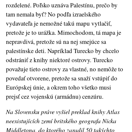
rozdelené. Poľsko uznáva Palestínu, prečo by
tam nemala byť? No podľa izraelského
vydavateľa je nemožné takú mapu vytlačiť,
pretože je to urážka. Mimochodom, tá mapa je
nepravdivá, pretože sú na nej smejúce sa
palestínske deti. Napríklad Turecko by chcelo
odstrániť z knihy niektoré ostrovy. Turecko
považuje tieto ostrovy za vlastné, no nemôže to
povedať otvorene, pretože sa snaží vstúpiť do
Európskej únie, a okrem toho všetko musi
prejsť cez vojenskú (armádnu) cenzúru.
Na Slovensku práve vyšiel preklad knihy Atlas
neexistujících zemí britského geografa Nicka
Middletona, do ktorého zaradil 50 takýchto