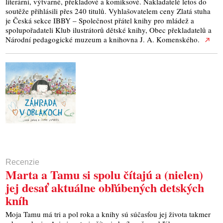
literární, výtvarné, překladové a komiksové. Nakladatelé letos do
soutěže přihlásili přes 240 titulů. Vyhlašovatelem ceny Zlatá stuha
je Česká sekce IBBY – Společnost přátel knihy pro mládež a
spolupořadateli Klub ilustrátorů dětské knihy, Obec překladatelů a
Národní pedagogické muzeum a knihovna J. A. Komenského.
Recenzie
Marta a Tamu si spolu čítajú a (nielen)
jej desať aktuálne obľúbených detských
kníh
Moja Tamu má tri a pol roka a knihy sú súčasťou jej života takmer