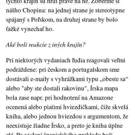
týchto krajín sú hrdí práve na ne. Zoberme si
nášho Chopina: na jednej strane je stereotypne
spájaný s Poľskom, na druhej strane by bolo
ťažké vynechať ho.
Aké boli reakcie z iných krajín?
Pri niektorých vydaniach ľudia reagovali veľmi
podráždene: pri českom a portugalskom sme
dostávali e-maily s vyhrážkami typu „obeste sa“
alebo "aby ste dostali rakovinu", Írska mapa
bola zase napr. pri hodnotení na Amazone
ocenená alebo piatimi hviezdičkami, čiže skvelá
kniha, alebo jednou hviezdou s argumentom, že
neexistuje žiadne Írsko, a preto je kniha úplne
zlá. Po vydaní španielského prekladu boli