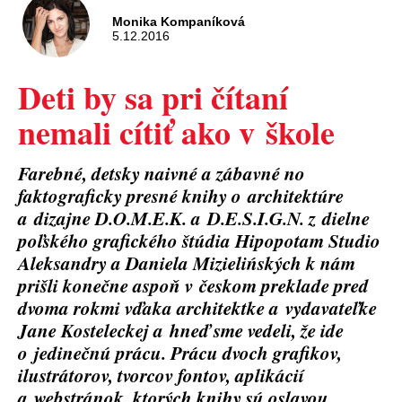
Monika Kompaníková
5.12.2016
Deti by sa pri čítaní
nemali cítiť ako v škole
Farebné, detsky naivné a zábavné no
faktograficky presné knihy o architektúre
a dizajne D.O.M.E.K. a D.E.S.I.G.N. z dielne
poľského grafického štúdia Hipopotam Studio
Aleksandry a Daniela Mizielińských k nám
prišli konečne aspoň v českom preklade pred
dvoma rokmi vďaka architektke a vydavateľke
Jane Kosteleckej a hneď sme vedeli, že ide
o jedinečnú prácu. Prácu dvoch grafikov,
ilustrátorov, tvorcov fontov, aplikácií
a webstránok, ktorých knihy sú oslavou