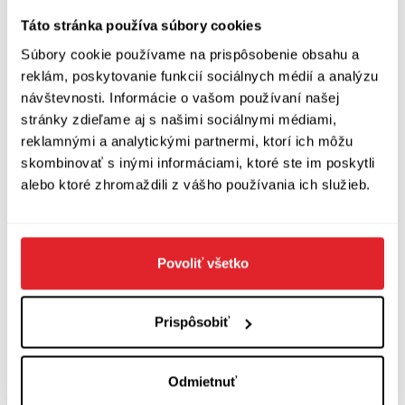
upravovať tak, že všetci účastníci vidia zmeny.
Táto stránka používa súbory cookies
Takto komunikujeme s Jadziou
(Jadwigou
Súbory cookie používame na prispôsobenie obsahu a
Jędras - vydavatelkou, spolumajiteľkou
reklám, poskytovanie funkcií sociálnych médií a analýzu
vydavateľstva Dwie Siostry),
hádžeme tam už
návštevnosti. Informácie o vašom používaní našej
stránky zdieľame aj s našimi sociálnymi médiami,
hotové výkresy alebo vzory - máme tam asi 120
reklamnými a analytickými partnermi, ktorí ich môžu
kanálov, okrem iného je tam aj kanál, vďaka
skombinovať s inými informáciami, ktoré ste im poskytli
ktorému môžeme viesť takýto rozhovor. Toto
alebo ktoré zhromaždili z vášho používania ich služieb.
velmi urýchľuje prácu. Súbory sú automaticky
synchronizované, takže vidíme všetky zmeny
Povoliť všetko
bez ohľadu na to, či niekto sedí pri počítači
alebo nie. Pri práci na prvých návrhoch knihy
používame GoogleDocs.
Prispôsobiť
V prvom vydaní Máp Slovensko údajne
Odmietnuť
chýbalo.