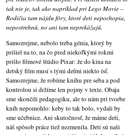
tak nie je, tak ako napríklad pri Lego Movie –
Rodičia tam nájdu fóry, ktoré deti nepochopia,
nepostrehnú, no ani tam neprekážajú.
Samozrejme, nebolo treba génia, ktorý by
prišiel na to, na čo pred niekoľkými rokmi
prišlo filmové štúdio Pixar: že do kina na
detský film musí s tými deťmi niekto ísť.
Samozrejme, že robíme knihu pre seba a pod
kontrolou si držíme len pojmy v texte. Obaja
sme skončili pedagogiku, ale to nám pri tvorbe
kníh nepomohlo: keby to tak bolo, vydali by
sme učebnice. Ani skutočnosť, že máme deti,
náš spôsob práce tiež nezmenila. Deti sú naši