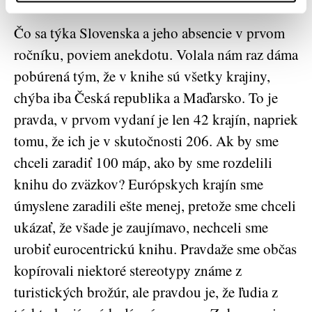
Čo sa týka Slovenska a jeho absencie v prvom
ročníku, poviem anekdotu. Volala nám raz dáma
pobúrená tým, že v knihe sú všetky krajiny,
chýba iba Česká republika a Maďarsko. To je
pravda, v prvom vydaní je len 42 krajín, napriek
tomu, že ich je v skutočnosti 206. Ak by sme
chceli zaradiť 100 máp, ako by sme rozdelili
knihu do zväzkov? Európskych krajín sme
úmyslene zaradili ešte menej, pretože sme chceli
ukázať, že všade je zaujímavo, nechceli sme
urobiť eurocentrickú knihu. Pravdaže sme občas
kopírovali niektoré stereotypy známe z
turistických brožúr, ale pravdou je, že ľudia z