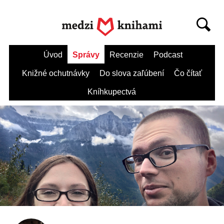
Úvod
Správy
Recenzie
Podcast
Knižné ochutnávky
Do slova zaľúbení
Čo čítať
Kníhkupectvá