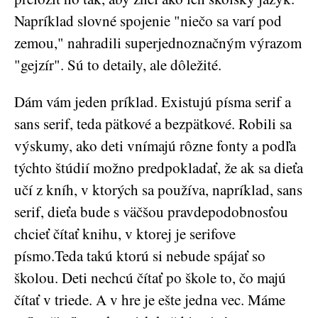
Napríklad slovné spojenie "niečo sa varí pod
zemou," nahradili superjednoznačným výrazom
"gejzír". Sú to detaily, ale dôležité.
Dám vám jeden príklad. Existujú písma serif a
sans serif, teda pätkové a bezpätkové. Robili sa
výskumy, ako deti vnímajú rôzne fonty a podľa
týchto štúdií možno predpokladať, že ak sa dieťa
učí z kníh, v ktorých sa používa, napríklad, sans
serif, dieťa bude s väčšou pravdepodobnosťou
chcieť čítať knihu, v ktorej je serifove
písmo.Teda takú ktorú si nebude spájať so
školou. Deti nechcú čítať po škole to, čo majú
čítať v triede. A v hre je ešte jedna vec. Máme