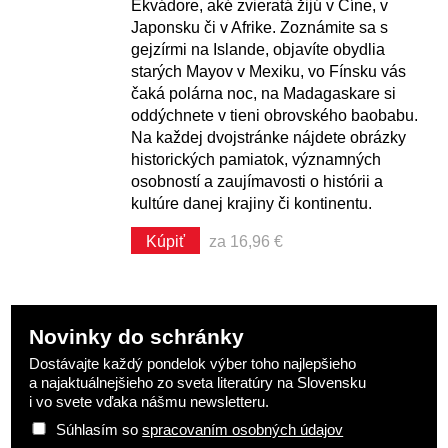
Ekvádore, aké zvieratá žijú v Číne, v
Japonsku či v Afrike. Zoznámite sa s
gejzírmi na Islande, objavíte obydlia
starých Mayov v Mexiku, vo Fínsku vás
čaká polárna noc, na Madagaskare si
oddýchnete v tieni obrovského baobabu.
Na každej dvojstránke nájdete obrázky
historických pamiatok, významných
osobností a zaujímavosti o histórii a
kultúre danej krajiny či kontinentu.
Kúpiť
za 16,96 €
Novinky do schránky
Dostávajte každý pondelok výber toho najlepšieho
a najaktuálnejšieho zo sveta literatúry na Slovensku
i vo svete vďaka nášmu newsletteru.
Súhlasím so
spracovaním osobných údajov