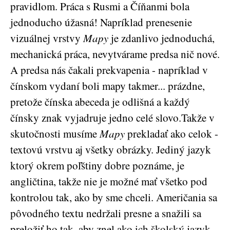
pravidlom. Práca s Rusmi a Číňanmi bola
jednoducho úžasná! Napríklad prenesenie
vizuálnej vrstvy
Mapy
je zdanlivo jednoduchá,
mechanická práca, nevytvárame predsa nič nové.
A predsa nás čakali prekvapenia - napríklad v
čínskom vydaní boli mapy takmer... prázdne,
pretože čínska abeceda je odlišná a každý
čínsky znak vyjadruje jedno celé slovo.Takže v
skutočnosti musíme
Mapy
prekladať ako celok -
textovú vrstvu aj všetky obrázky. Jediný jazyk
ktorý okrem poľštiny dobre poznáme, je
angličtina, takže nie je možné mať všetko pod
kontrolou tak, ako by sme chceli. Američania sa
pôvodného textu nedržali presne a snažili sa
preložiť ho tak, aby znel ako ich školský jazyk.