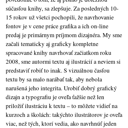
súčasťou knihy, sa zlepšuje. Za posledných 10-
15 rokov už všetci pochopili, že navrhovanie
fontov je v cene práce grafika a ich on-line
predaj je primárnym príjmom dizajnéra. My sme
začali tematicky aj graficky kompletne
spracované knihy navrhovať začiatkom roku
2008, sme autormi textu aj ilustrácií a neviem si
predstaviť robiť to inak. S vizuálnou časťou
textu by sa malo narábať tak, aby nebola
narušená jeho integrita. Urobiť dobrý grafický
dizajn a typografiu je oveľa ťažšie než len
priložiť ilustráciu k textu – to môžete vidieť na
kurzoch a školách: takýchto ilustrátorov je oveľa
viac, než tých, ktorí vedia, ako navrhnúť jeden