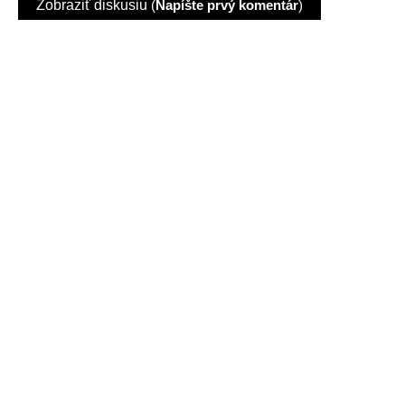
Zobraziť diskusiu
(
Napíšte prvý komentár
)