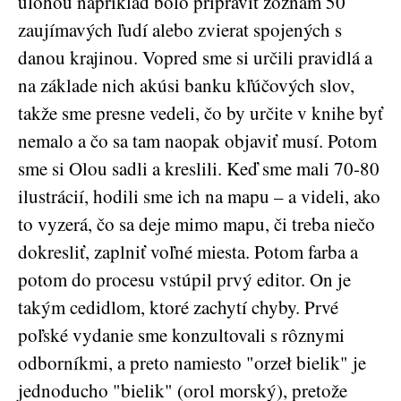
úlohou napríklad bolo pripraviť zoznam 50
zaujímavých ľudí alebo zvierat spojených s
danou krajinou. Vopred sme si určili pravidlá a
na základe nich akúsi banku kľúčových slov,
takže sme presne vedeli, čo by určite v knihe byť
nemalo a čo sa tam naopak objaviť musí. Potom
sme si Olou sadli a kreslili. Keď sme mali 70-80
ilustrácií, hodili sme ich na mapu – a videli, ako
to vyzerá, čo sa deje mimo mapu, či treba niečo
dokresliť, zaplniť voľné miesta. Potom farba a
potom do procesu vstúpil prvý editor. On je
takým cedidlom, ktoré zachytí chyby. Prvé
poľské vydanie sme konzultovali s rôznymi
odborníkmi, a preto namiesto "orzeł bielik" je
jednoducho "bielik" (orol morský), pretože