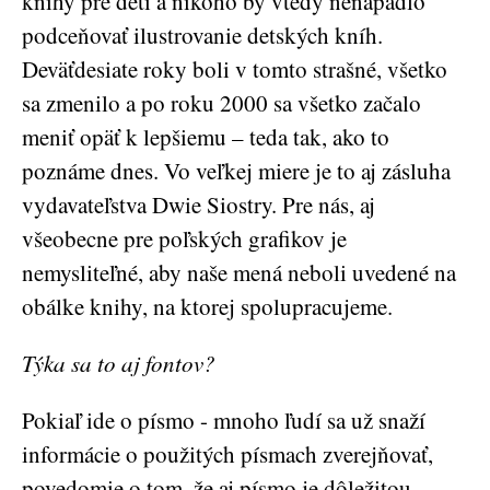
knihy pre deti a nikoho by vtedy nenapadlo
podceňovať ilustrovanie detských kníh.
Deväťdesiate roky boli v tomto strašné, všetko
sa zmenilo a po roku 2000 sa všetko začalo
meniť opäť k lepšiemu – teda tak, ako to
poznáme dnes. Vo veľkej miere je to aj zásluha
vydavateľstva Dwie Siostry. Pre nás, aj
všeobecne pre poľských grafikov je
nemysliteľné, aby naše mená neboli uvedené na
obálke knihy, na ktorej spolupracujeme.
Týka sa to aj fontov?
Pokiaľ ide o písmo - mnoho ľudí sa už snaží
informácie o použitých písmach zverejňovať,
povedomie o tom, že aj písmo je dôležitou