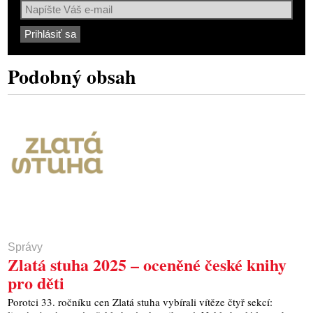
Podobný obsah
Správy
Zlatá stuha 2025 – oceněné české knihy
pro děti
Porotci 33. ročníku cen Zlatá stuha vybírali vítěze čtyř sekcí: