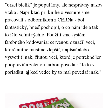
"orzeł bielik" je populárny, ale nesprávny nazov
vtáka . Napríklad pri knihe o vesmíre sme
pracovali s odborníkom z CERNu - bol
fantastický, hneď pochopil, o čo nám ide a tak
to išlo veľmi rýchlo. Použili sme systém
farebného kódovania: červenou označil veci,
ktoré nutne musíme zlepšiť, napísať alebo
vysvetliť inak, žlutou veci, ktoré je potrebné len
poopraviť a zelenou farbou povedal: "Je to v
poriadku, aj keď vedec by to mal povedať inak."