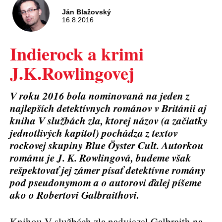
Ján Blažovský
16.8.2016
Indierock a krimi
J.K.Rowlingovej
V roku 2016 bola nominovaná na jeden z
najlepších detektívnych románov v Británii aj
kniha V službách zla, ktorej názov (a začiatky
jednotlivých kapitol) pochádza z textov
rockovej skupiny Blue Öyster Cult. Autorkou
románu je J. K. Rowlingová, budeme však
rešpektovať jej zámer písať detektívne romány
pod pseudonymom a o autorovi ďalej píšeme
ako o Robertovi Galbraithovi.
Knihou V službách zla nadviazal Galbraith na