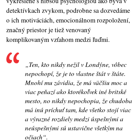
vykreslené s hlbšou psychológiou ako býva v
detektívkach zvykom, podrobne sa dozvedáme
o ich motiváciách, emocionálnom rozpoložení,
značný priestor je tiež venovaný
komplikovaným vzťahom medzi ľuďmi.
„Ten, kto nikdy nežil v Londýne, vôbec
nepochopí, že je to vlastne štát v štáte.
Mnohí mu závidia, že má väčšiu moc a
viac peňazí ako ktorékoľvek iné britské
mesto, no nikdy nepochopia, že chudoba
má inú príchuť tam, kde všetko stojí viac
a výrazné rozdiely medzi úspešnými a
neúspešnými sú ustavične všetkým na
očiach“.