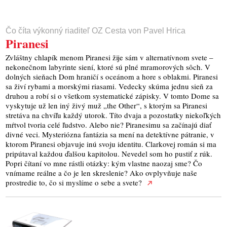
Čo číta výkonný riaditeľ OZ Cesta von Pavel Hrica
Piranesi
Zvláštny chlapík menom Piranesi žije sám v alternatívnom svete –
nekonečnom labyrinte siení, ktoré sú plné mramorových sôch. V
dolných sieňach Dom hraničí s oceánom a hore s oblakmi. Piranesi
sa živí rybami a morskými riasami. Vedecky skúma jednu sieň za
druhou a robí si o všetkom systematické zápisky. V tomto Dome sa
vyskytuje už len iný živý muž „the Other“, s ktorým sa Piranesi
stretáva na chvíľu každý utorok. Títo dvaja a pozostatky niekoľkých
mŕtvol tvoria celé ľudstvo. Alebo nie? Piranesimu sa začínajú diať
divné veci. Mysteriózna fantázia sa mení na detektívne pátranie, v
ktorom Piranesi objavuje inú svoju identitu. Clarkovej román si ma
pripútaval každou ďalšou kapitolou. Nevedel som ho pustiť z rúk.
Popri čítaní vo mne rástli otázky: kým vlastne naozaj sme? Čo
vnímame reálne a čo je len skreslenie? Ako ovplyvňuje naše
prostredie to, čo si myslíme o sebe a svete?