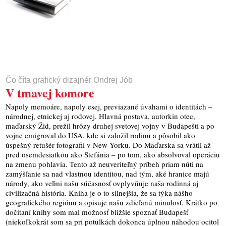
Čo číta grafický dizajnér Ondrej Jób
V tmavej komore
Napoly memoáre, napoly esej, previazané úvahami o identitách –
národnej, etnickej aj rodovej. Hlavná postava, autorkin otec,
maďarský Žid, prežil hrôzy druhej svetovej vojny v Budapešti a po
vojne emigroval do USA, kde si založil rodinu a pôsobil ako
úspešný retušér fotografií v New Yorku. Do Maďarska sa vrátil až
pred osemdesiatkou ako Stefánia – po tom, ako absolvoval operáciu
na zmenu pohlavia. Tento až neuveriteľný príbeh priam núti na
zamýšľanie sa nad vlastnou identitou, nad tým, aké hranice majú
národy, ako veľmi našu súčasnosť ovplyvňuje naša rodinná aj
civilizačná história. Kniha je o to silnejšia, že sa týka nášho
geografického regiónu a opisuje našu zdieľanú minulosť. Krátko po
dočítaní knihy som mal možnosť bližšie spoznať Budapešť
(niekoľkokrát som sa pri potulkách dokonca úplnou náhodou ocitol