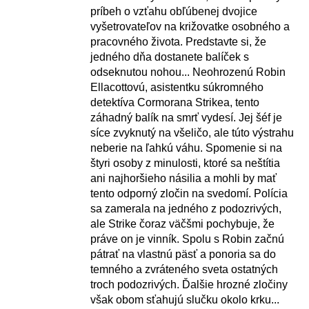
príbeh o vzťahu obľúbenej dvojice
vyšetrovateľov na križovatke osobného a
pracovného života. Predstavte si, že
jedného dňa dostanete balíček s
odseknutou nohou... Neohrozenú Robin
Ellacottovú, asistentku súkromného
detektíva Cormorana Strikea, tento
záhadný balík na smrť vydesí. Jej šéf je
síce zvyknutý na všeličo, ale túto výstrahu
neberie na ľahkú váhu. Spomenie si na
štyri osoby z minulosti, ktoré sa neštítia
ani najhoršieho násilia a mohli by mať
tento odporný zločin na svedomí. Polícia
sa zamerala na jedného z podozrivých,
ale Strike čoraz väčšmi pochybuje, že
práve on je vinník. Spolu s Robin začnú
pátrať na vlastnú päsť a ponoria sa do
temného a zvráteného sveta ostatných
troch podozrivých. Ďalšie hrozné zločiny
však obom sťahujú slučku okolo krku...