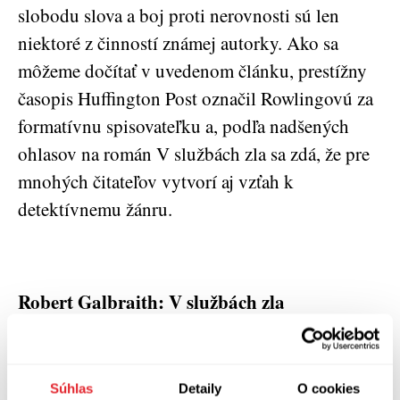
slobodu slova a boj proti nerovnosti sú len
niektoré z činností známej autorky. Ako sa
môžeme dočítať v uvedenom článku, prestížny
časopis Huffington Post označil Rowlingovú za
formatívnu spisovateľku a, podľa nadšených
ohlasov na román V službách zla sa zdá, že pre
mnohých čitateľov vytvorí aj vzťah k
detektívnemu žánru.
Robert Galbraith: V službách zla
Preklad: Diana Ghaniová
Plus 2016
512 strán
Súhlas
Detaily
O cookies