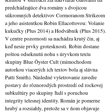
predchádzajúce dva romány s dvojicou
súkromných detektívov Cormoranom Strikeom
a jeho asistentkou Robin Ellacottovou: Volanie
kukučky (Plus 2014) a Hodvábnik (Plus 2015).
V centre pozornosti sa nachádza krutý čin, aj
keď nesie prvky grotesknosti. Robin dostane
poštou odseknutú nohu s úryvkom textu
skupiny Blue Öyster Cult (mimochodom
autorkou viacerých ich textov bola aj slávna
Patti Smith). Následné vyšetrovanie zavedie
postavy do rôznorodých prostredí od rockovej
subkultúry po skupiny ľudí s poruchou
integrity telesnej identity. Román je pomerne
hrubý a rozsiahly, pretože sa v ňom objavuje