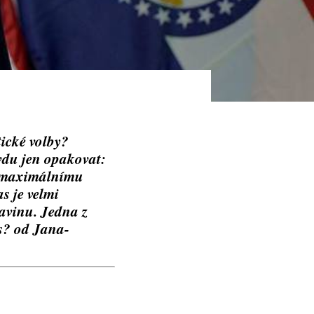
ické volby?
avdu jen opakovat:
 k maximálnímu
s je velmi
kavinu. Jedna z
us? od Jana-