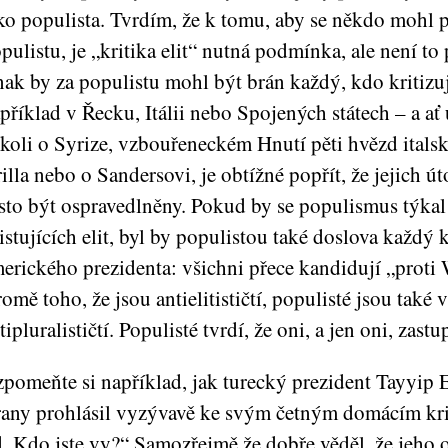
ko populista. Tvrdím, že k tomu, aby se někdo mohl 
pulistu, je „kritika elit“ nutná podmínka, ale není t
nak by za populistu mohl být brán každý, kdo kritizu
příklad v Řecku, Itálii nebo Spojených státech – a ať
koli o Syrize, vzbouřeneckém Hnutí pěti hvězd ital
illa nebo o Sandersovi, je obtížné popřít, že jejich 
sto být ospravedlněny. Pokud by se populismus týkal
istujících elit, byl by populistou také doslova každý 
erického prezidenta: všichni přece kandidují „proti
omě toho, že jsou antielitističtí, populisté jsou také 
tipluralističtí. Populisté tvrdí, že oni, a jen oni, zastup
pomeňte si například, jak turecký prezident Tayyip 
rany prohlásil vyzývavě ke svým četným domácím kr
d. Kdo jste vy?“ Samozřejmě že dobře věděl, že jeho 