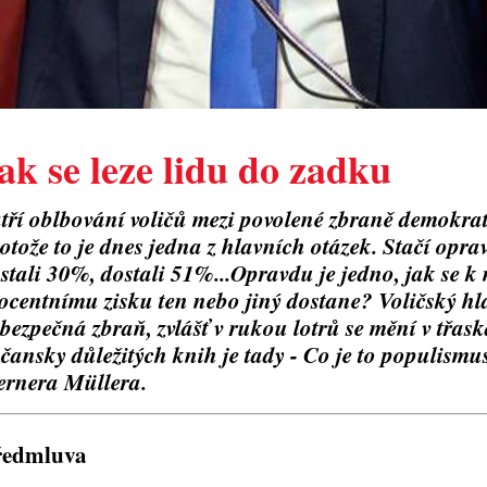
ak se leze lidu do zadku
tří oblbování voličů mezi povolené zbraně demokrat
otože to je dnes jedna z hlavních otázek. Stačí opr
stali 30%, dostali 51%...Opravdu je jedno, jak se
ocentnímu zisku ten nebo jiný dostane? Voličský hla
bezpečná zbraň, zvlášť v rukou lotrů se mění v třas
čansky důležitých knih je tady - Co je to populism
rnera Müllera.
ředmluva