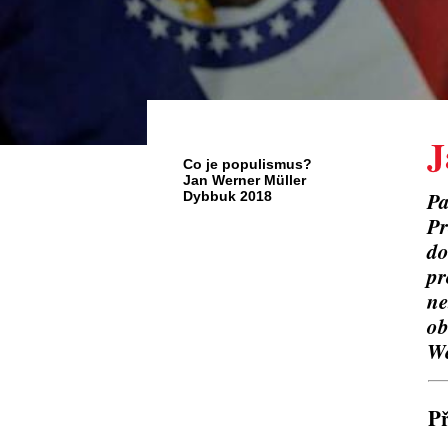
J
Co je populismus?
Jan Werner Müller
Pa
Dybbuk 2018
Pr
do
pr
ne
ob
We
P