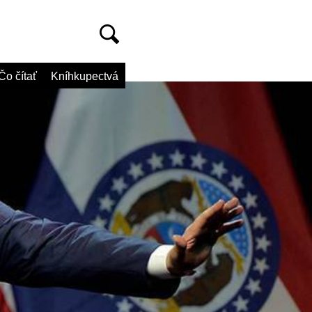
Čo čítať
Kníhkupectvá