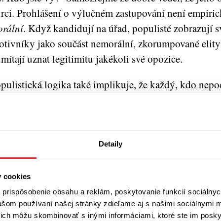
rci. Prohlášení o výlučném zastupování není empirick
rální
. Když kandidují na úřad, populisté zobrazují s
otivníky jako součást nemorální, zkorumpované elity
mítají uznat legitimitu jakékoli své opozice.
pulistická logika také implikuje, že každý, kdo nep
pulistické strany, možná skutečně nepatří k lidu – kt
finován jako počestný
a morálně čistý. Řečeno jedno
tvrdí: „My zastupujeme 99 procent.“ Ve skutečnosti ř
astupujeme 100 procent.“Tato rovnice pro populisty
Detaily
kýkoli rozdíl může být odmítnut jako nemorální a ja
patřící k lidu. Co z tohoto porozumění populismu ja
y cookies
litiky identity vyplývá, je to, že populismus má tend
prispôsobenie obsahu a reklám, poskytovanie funkcií sociálnyc
vašom používaní našej stránky zdieľame aj s našimi sociálnymi 
bezpečí pro demokracii.
í ich môžu skombinovať s inými informáciami, ktoré ste im poskyt