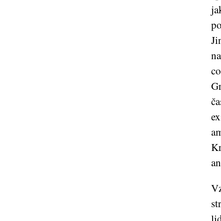
ja
po
Ji
na
co
Gr
ča
ex
am
Kr
an
Vz
st
li