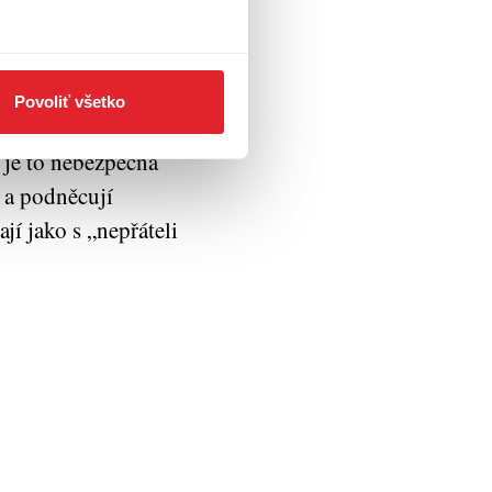
síme nalézt
odní, rovnocenní,
ného,
Povoliť všetko
rohlásil Jürgen
 je to nebezpečná
u a podněcují
jí jako s „nepřáteli