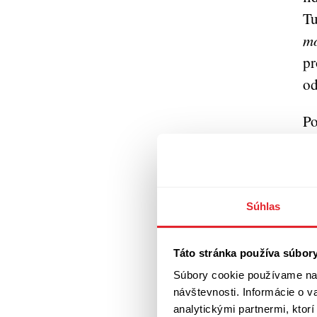
Tu
mo
pr
od
Po
po
de
ne
„Z
Súhlas
ja
ne
Táto stránka používa súbor
po
Súbory cookie používame na 
návštevnosti. Informácie o 
ne
analytickými partnermi, ktor