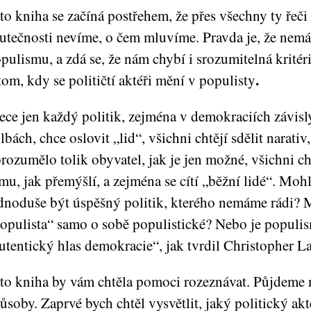
to kniha se začíná postřehem, že přes všechny ty řeč
utečnosti nevíme, o čem mluvíme. Pravda je, že ne
pulismu, a zdá se, že nám chybí i srozumitelná
kritér
.
tom, kdy se političtí aktéři mění v populisty
ece jen každý politik, zejména v demokraciích závis
lbách, chce oslovit „lid“, všichni chtějí sdělit narati
rozumělo tolik obyvatel, jak je jen možné, všichni chtě
mu, jak přemýšlí, a zejména se cítí „běžní lidé“. Moh
dnoduše být úspěšný politik, kterého nemáme rádi? 
opulista“ samo o sobě populistické? Nebo je populi
utentický hlas demokracie“, jak tvrdil Christopher L
to kniha by vám chtěla pomoci rozeznávat. Půjdeme n
ůsoby. Zaprvé bych chtěl vysvětlit, jaký politický akté