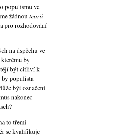
i o populismu ve
máme žádnou
teorii
ia pro rozhodování
lých na úspěchu ve
v, kterému by
jí být citliví k
l by populista
Může být označení
smus nakonec
asch?
a to třemi
r se kvalifikuje