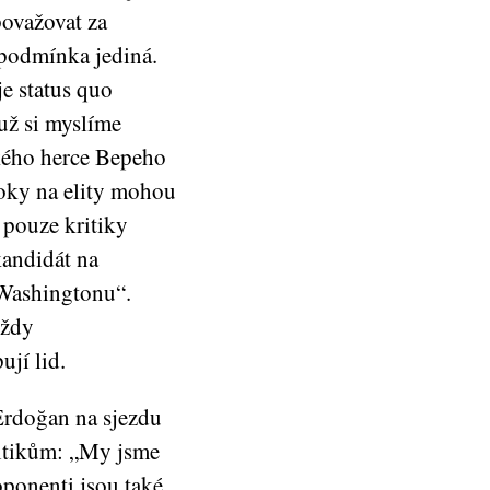
považovat za
o podmínka jediná.
je status quo
 už si myslíme
ského herce Bepeho
útoky na elity mohou
 pouze kritiky
kandidát na
 Washingtonu“.
vždy
ují lid.
Erdoğan na sjezdu
itikům: „My jsme
oponenti jsou také