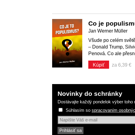
Co je populis
Jan Werner Müller
Všude po celém světě
– Donald Trump, Silvi
Penová. Co ale přesn
Kúpiť
za 6,39 €
Novinky do schránky
Dostávajte každý pondelok výber toho n
Súhlasím so
spracovaním osobnýc