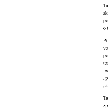
Ta
sk
po
o 
Př
vo
po
to
je
„p
„a
Ta
zp