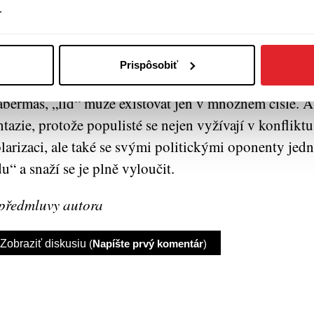
.
mokracie totiž vyžaduje pluralismus a uznání, že mu
ravedlivé podmínky vzájemného soužití jakožto svob
e také nezměnitelně rozmanití občané. Myšlenka jedi
Prispôsobiť
mogenního, autentického lidu je fantazie; jak kdysi p
bermas, „lid“ může existovat jen v množném čísle. A
ntazie, protože populisté se nejen vyžívají v konflikt
larizaci, ale také se svými politickými oponenty jedna
du“ a snaží se je plně vyloučit.
předmluvy autora
Zobraziť diskusiu
(
Napíšte prvý komentár
)