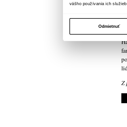
vášho používania ich služieb
De
sp
al
Odmietnuť
ho
Ha
fa
po
li
Z 