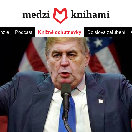
nzie
Podcast
Knižné ochutnávky
Do slova zaľúbení