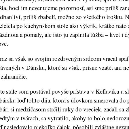
šia, hoci im nevenujeme pozornosť, asi sme príliš zan
dbanliví, príliš zbabelí, možno zo všetkého trošku. N
eletela po kuchynskom stole ako výkrik, krátko nato 
ázdnota a pomaly, ale isto ju zaplnila túžba – kvet i
ove.
raz sa však so svojím rozdrveným srdcom vracal spä
rávených v Dánsku, ktoré sa však, prísne vzaté, ani 
 zahraničie.
te stále som postával povyše prístavu v Keflavíku a 
bársku loď tohto dňa, ktorá s úlovkom smerovala do p
bári si medzičasom strčili ruky do vreciek, začali sa z
edtým v tvárach, sa vytratilo, akoby to bolo nedorozu
ď nasledovalo niekoľko čajok, pôsobili zvláštne nezauj