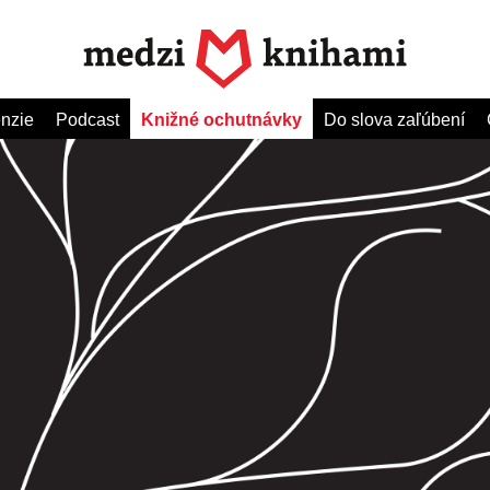
nzie
Podcast
Knižné ochutnávky
Do slova zaľúbení