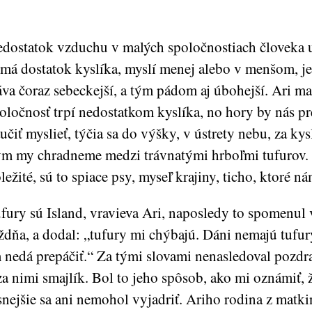
dostatok vzduchu v malých spoločnostiach človeka ut
má dostatok kyslíka, myslí menej alebo v menšom, je
áva čoraz sebeckejší, a tým pádom aj úbohejší. Ari ma
oločnosť trpí nedostatkom kyslíka, no hory by nás pr
učiť myslieť, týčia sa do výšky, v ústrety nebu, za k
m my chradneme medzi trávnatými hrboľmi tufurov. 
ležité, sú to spiace psy, myseľ krajiny, ticho, ktoré n
fury sú Island, vravieva Ari, naposledy to spomenul 
ždňa, a dodal: „tufury mi chýbajú. Dáni nemajú tufury
 nedá prepáčiť.“ Za tými slovami nenasledoval pozdra
za nimi smajlík. Bol to jeho spôsob, ako mi oznámiť, ž
snejšie sa ani nemohol vyjadriť. Ariho rodina z matki