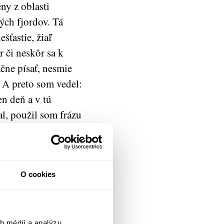
ny z oblasti
ch fjordov. Tá
šťastie, žiaľ
r či neskôr sa k
čne písať, nesmie
. A preto som vedel:
en deň a v tú
al, použil som frázu
uty free teda
V hoteli Flughótel
O cookies
zreteľná a človek
ho slová na
nostiach sa nie
h médií a analýzu