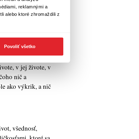
tkých okrem mňa, v
médiami, reklamnými a
iaľto žiaľ, drví mi
li alebo ktoré zhromaždili z
hádzam, aby som sa
Povoliť všetko
vote, v jej živote, v
ičoho nič a
e ako výkrik, a nič
vot, všednosť,
ičkosťami, ktoré sa