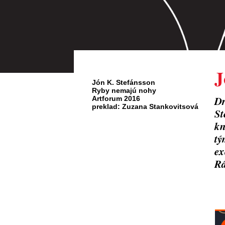
J
Jón K. Stefánsson
Ryby nemajú nohy
Dr
Artforum 2016
preklad: Zuzana Stankovitsová
St
kn
tý
ex
R