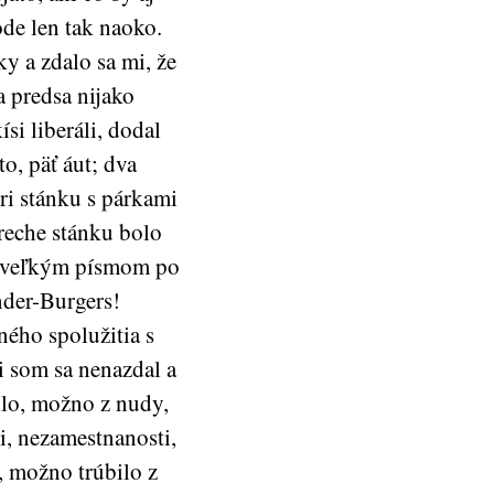
ode len tak naoko.
y a zdalo sa mi, že
a predsa nijako
ísi liberáli, dodal
o, päť áut; dva
ri stánku s párkami
treche stánku bolo
o veľkým písmom po
nder-Burgers!
ného spolužitia s
 som sa nenazdal a
ilo, možno z nudy,
si, nezamestnanosti,
, možno trúbilo z