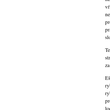
vŕ
ne
pr
pr
sl
Te
st
za
Eš
ry
ry
pr
lo