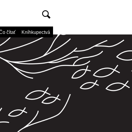
Čo čítať
Kníhkupectvá