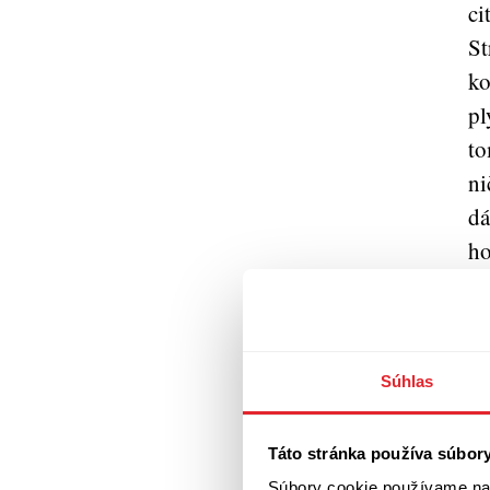
ci
St
ko
pl
to
ni
dá
ho
z 
vy
v 
Súhlas
Ar
ho
Táto stránka používa súbor
ro
Súbory cookie používame na 