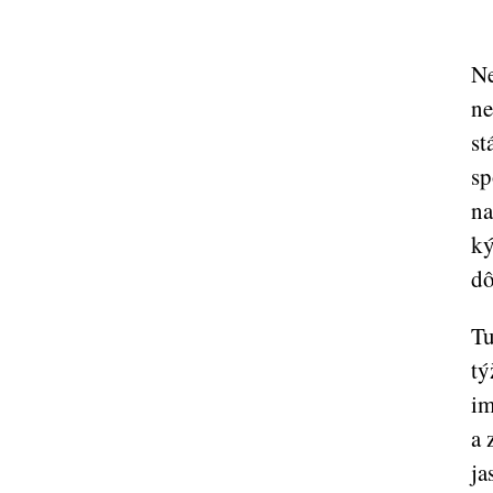
Ne
ne
st
sp
na
ký
dô
Tu
tý
im
a 
ja