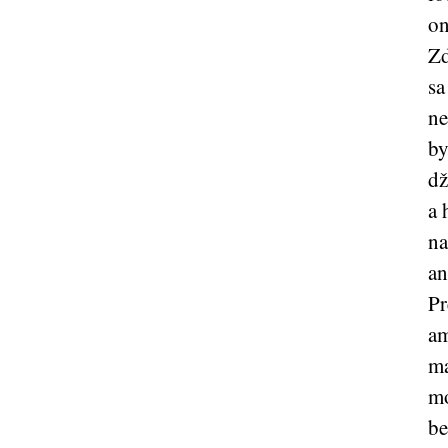
on
Zd
sa
ne
by
dž
a 
na
an
Pr
am
ma
mo
be