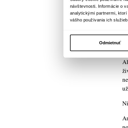
vž
návštevnosti. Informácie o 
sk
analytickými partnermi, ktor
vášho používania ich služieb
sr
za
Odmietnuť
Ži
Al
ži
ne
už
Ni
Ar
ne