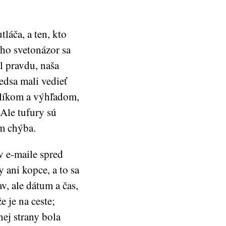
láča, a ten, kto
ho svetonázor sa
l pravdu, naša
edsa mali vedieť
yslíkom a výhľadom,
Ale tufury sú
ám chýba.
v e-maile spred
 ani kopce, a to sa
v, ale dátum a čas,
e je na ceste;
nej strany bola