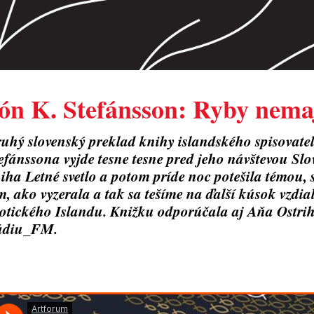
ón K. Stefánsson: Ryby nema
uhý slovenský preklad knihy islandského spisovat
efánssona vyjde tesne tesne pred jeho návštevou Sl
iha Letné svetlo a potom príde noc potešila témou,
m, ako vyzerala a tak sa tešíme na ďalší kúsok vzdi
otického Islandu. Knižku odporúčala aj Aňa Ostri
ádiu_FM.