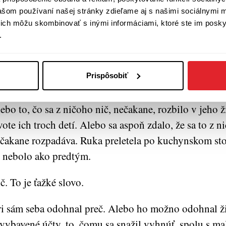
dy dobre dýcha...“, boli ťažko zrozumiteľné pre vše
vašom používaní našej stránky zdieľame aj s našimi sociálnymi 
utočnosti totiž znamenali niečo takéto: Odháňa ma odt
í ich môžu skombinovať s inými informáciami, ktoré ste im poskyt
.
dce, ničí ho. Čo je človek so zničeným srdcom? Odc
chránil.
Prispôsobiť
aľ.
ebo to, čo sa z ničoho nič, nečakane, rozbilo v jeho ži
vote ich troch detí. Alebo sa aspoň zdalo, že sa to z n
čakane rozpadáva. Ruka preletela po kuchynskom stol
 nebolo ako predtým.
č. To je ťažké slovo.
i sám seba odohnal preč. Alebo ho možno odohnal ži
vybavené účty, to, čomu sa snažil vyhnúť, spolu s mal