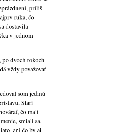
eprázdnení, príliš
ajprv ruka, čo
sa dostavila
 dýka v jednom
ť, po dvoch rokoch
nedá vždy považovať
sledoval som jedinú
rístavu. Starí
hovárať, čo mali
menie, smiali sa,
ato, ani čo by aj