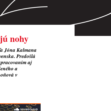
jú nohy
eľa Jóna Kalmana
ovenska. Predošlá
 spracovaním aj
aleného a
hoňová v