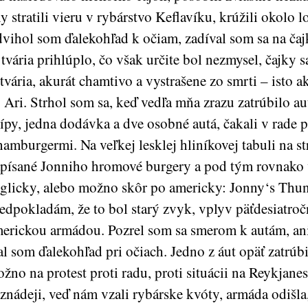
y stratili vieru v rybárstvo Keflavíku, krúžili okolo l
vihol som ďalekohľad k očiam, zadíval som sa na čajk
 tvária prihlúplo, čo však určite bol nezmysel, čajky s
tvária, akurát chamtivo a vystrašene zo smrti – isto ak
 Ari. Strhol som sa, keď vedľa mňa zrazu zatrúbilo aut
ípy, jedna dodávka a dve osobné autá, čakali v rade p
hamburgermi. Na veľkej lesklej hliníkovej tabuli na s
písané Jonniho hromové burgery a pod tým rovnak
glicky, alebo možno skôr po americky: Jonny‘s Thu
edpokladám, že to bol starý zvyk, vplyv päťdesiatroč
erickou armádou. Pozrel som sa smerom k autám, ani
l som ďalekohľad pri očiach. Jedno z áut opäť zatrúb
žno na protest proti radu, proti situácii na Reykjane
znádeji, veď nám vzali rybárske kvóty, armáda odišla