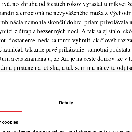
tlivá, no zhruba od šiestich rokov vyrastal u mĺkvej že
randir a emocionálne nevyváženého muža z Východný
mbinácia nemohla skončiť dobre, priam privolávala ne
ynúci z útrap a bezsenných nocí. A tak sa aj stalo, skô
mu dostaneme, nedá sa tomu vyhnúť, ak človek raz za
č zamlčať, tak znie prvé prikázanie, samotná podstata
tum a čas znamenajú, že Ari je na ceste domov, že v t
dinu pristane na letisku, a tak som mu náležite odpís
čias, keď sme boli mladší a svet vyzeral úplne inak: D
pijeme spolu, čo povieš? A odpoveď bola nečakaná: 
Keflavíku.
Detaily
iho zakódovaná správa o návrate domov bola celkom 
 vôbec nemusel dobre poznať, aby ju rozlúštil, ale je
y cookies
zlúčku spred dvoch rokov o tom, že „v malých spoloč
prispôsobenie obsahu a reklám, poskytovanie funkcií sociálnyc