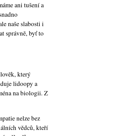
máme ani tušení a
 snadno
le naše slabosti i
t správně, byť to
lověk, který
uduje lidoopy a
ména na biologii. Z
mpatie nelze bez
álních vědců, kteří