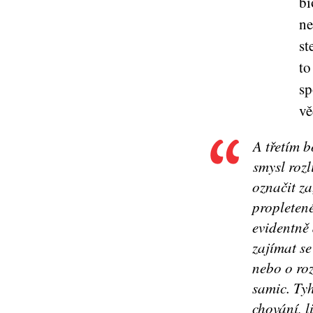
bi
ne
st
to
sp
vě
A třetím b
smysl rozl
označit za
propletené
evidentně 
zajímat s
nebo o roz
samic. Ty
chování, 