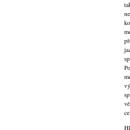
ta
ne
ko
me
př
ja
sp
Po
me
vý
sp
vě
ce
Hl