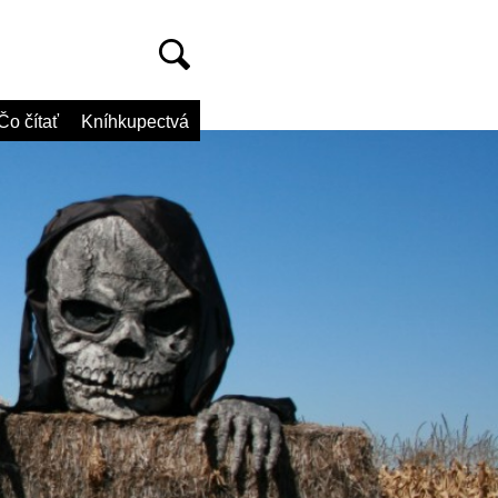
Čo čítať
Kníhkupectvá