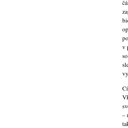
čá
za
bi
op
po
v 
so
sl
vy
Cí
Vk
sv
– 
ta