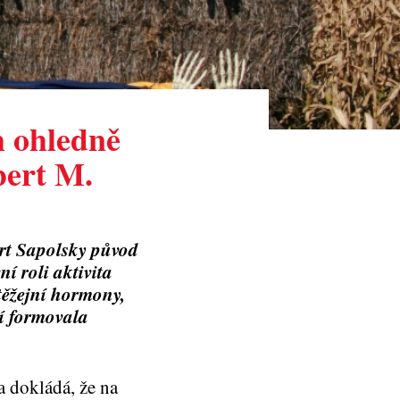
h ohledně
bert M.
rt Sapolsky původ
í roli aktivita
těžejní hormony,
ní formovala
a dokládá, že na