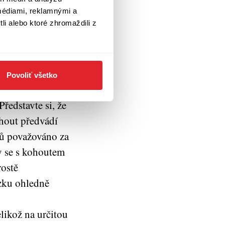
médiami, reklamnými a
li alebo ktoré zhromaždili z
uvažujeme o
du různých aspektů,
Povoliť všetko
i třídíme jednotlivé
ředstavte si, že
ohout předvádí
rdů považováno za
by se s kohoutem
rostě
zku ohledně
likož na určitou