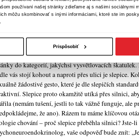
vašom používaní našej stránky zdieľame aj s našimi sociálnymi 
í ich môžu skombinovať s inými informáciami, ktoré ste im poskyt
.
k máme uchopit význam všech těchto faktorů, když 
ování? Potýkáme-li se se složitým jevem, jenž má řa
Prispôsobiť
sto volíme určitou kognitivní strategii, v jejímž rámc
ránky do kategorií, jakýchsi vysvětlovacích škatulek. P
dle vás stojí kohout a naproti přes ulici je slepice. K
xuálně žádostivé gesto, které je dle slepičích standa
raktivní. Slepice proto okamžitě utíká přes silnici, a
ářila (nemám tušení, jestli to tak vážně funguje, ale p
edpokládejme, že ano). Rázem tu máme klíčovou otá
ologie chování – proč slepice přeběhla silnici? Jste-li
ychoneuroendokrinolog, vaše odpověď bude znít: „Je