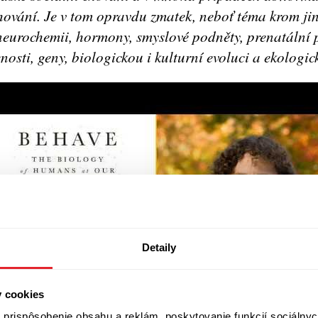
chování. Je v tom opravdu zmatek, neboť téma krom ji
neurochemii, hormony, smyslové podněty, prenatální p
nosti, geny, biologickou i kulturní evoluci a ekologick
Detaily
y cookies
prispôsobenie obsahu a reklám, poskytovanie funkcií sociálnyc