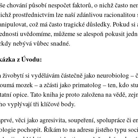
še chování působí nespočet faktorů, o nichž často ne
jichž prostřednictvím lze naší zdánlivou racionalitou
nipulovat, což má často tragické důsledky. Pokud si a
ednosti uvědomíme, můžeme se alespoň pokusit jedna
ckdy nebývá vůbec snadné.
kázka z Úvodu:
 živobytí si vydělávám částečně jako neurobiolog – č
oumá mozek – a zčásti jako primatolog – ten, kdo st
tatní opice. Tato kniha je proto založena na vědě, zej
ho vyplývají tři klíčové body.
prvé, věci jako agresivita, soupeření, spolupráce či e
ologie pochopit. Říkám to na adresu jistého typu soci