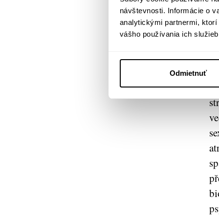
návštevnosti. Informácie o 
analytickými partnermi, ktor
vášho používania ich služieb
Ja
ch
Odmietnuť
ča
st
ve
se
at
sp
př
bi
ps