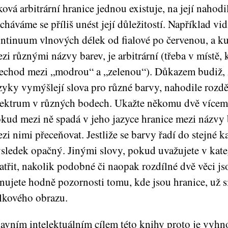
ková arbitrární hranice jednou existuje, na její naho
cháváme se příliš unést její důležitostí. Například vi
ntinuum vlnových délek od fialové po červenou, a k
zi různými názvy barev, je arbitrární (třeba v místě
echod mezi „modrou“ a „zelenou“). Důkazem budiž, 
zyky vymýšlejí slova pro různé barvy, nahodile rozdě
ektrum v různých bodech. Ukažte někomu dvě vícemé
kud mezi ně spadá v jeho jazyce hranice mezi názvy 
zi nimi přeceňovat. Jestliže se barvy řadí do stejné k
sledek opačný. Jinými slovy, pokud uvažujete v kate
atřit, nakolik podobné či naopak rozdílné dvě věci js
nujete hodně pozornosti tomu, kde jsou hranice, už s
lkového obrazu.
avním intelektuálním cílem této knihy proto je vyhn