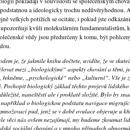
ologii pokládají v souvislosti se společenským chov
podstatnou a ideologicky trochu nedůvěryhodnou. A
ejně velkých potížích se ocitáte, i pokud jste odkázáni
 upozorňuji kvůli molekulárním fundamentalistům, kte
olečenské vědy jsou předurčeny k tomu, být pohlce
dou.
odem je, že jakmile knihu dočtete, uvidíte, že ve skut
išovat mezi „biologickými“ aspekty chování a těmi, je
, řekněme, „psychologické“ nebo „kulturní“. Vše je z
. Pochopit biologický základ těchto projevů lidského
důležité, naneštěstí ale i proklatě složité. Bylo by sna
e například o biologickou podstatu navigace migrujíc
množovací pud, jenž se v době ovulace objevuje u kř
hle věci nás ovšem nezajímají, my budeme zkoumat li
lidské sociální chování a v mnoha případech abnormá