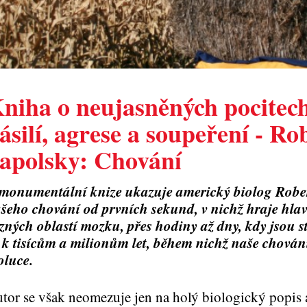
niha o neujasněných pocitec
ásilí, agrese a soupeření - Ro
apolsky: Chování
monumentální knize ukazuje americký biolog Robe
šeho chování od prvních sekund, v nichž hraje hlavn
zných oblastí mozku, přes hodiny až dny, kdy jsou s
 k tisícům a milionům let, během nichž naše chová
oluce.
tor se však neomezuje jen na holý biologický popis 