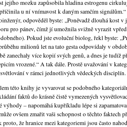
st jejího mozku zapůsobila hladina estrogenu cirkuluj
příčinila u ní vnímavost k daným samčím signálům.“ J
oinženýr, odpověděl byste: „Poněvadž dlouhá kost v j
oru pro pánev, čímž jí umožnila svižně vyrazit vpře
dobného). Pokud jste evoluční biolog, řekl byste: „Pr
průběhu milionů let na tato gesta odpovídaly v obdob
bě zanechaly více kopií svých genů, a dnes je tudíž p
epicím vrozené.“ A tak dále. Prostě uvažování v kateg
světlování v rámci jednotlivých vědeckých disciplín.
lem této knihy je vyvarovat se podobného kategoriál
ládání faktů do krásně čistě vymezených vysvětlova
é výhody – napomáhá kupříkladu lépe si zapamatovat
může ovšem zmařit vaši schopnost o těchto faktech p
k proto, že hranice mezi kategoriemi jsou často nahodi