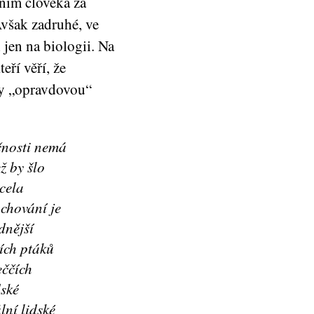
áním člověka za
však zadruhé, ve
 jen na biologii. Na
ří věří, že
ny „opravdovou“
ečnosti nemá
ž by šlo
cela
 chování je
dnější
ích ptáků
eččích
dské
lní lidské