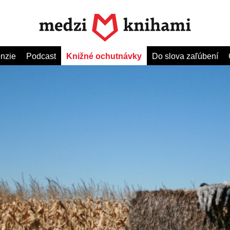
nzie
Podcast
Knižné ochutnávky
Do slova zaľúbení