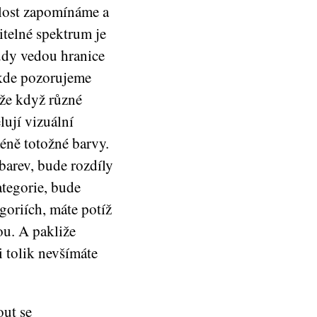
dilost zapomínáme a
ditelné spektrum je
udy vedou hranice
, kde pozorujeme
že když různé
lují vizuální
ně totožné barvy.
barev, bude rozdíly
ategorie, bude
goriích, máte potíž
ou. A pakliže
i tolik nevšímáte
out se