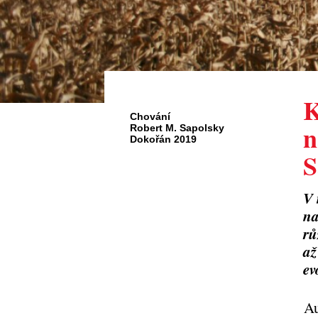
K
Chování
n
Robert M. Sapolsky
Dokořán 2019
S
V 
na
rů
až
ev
Au