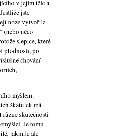
ícího v jejím těle a
estliže jste
ejí noze vytvořila
d“ (nebo něco
otože slepice, které
í plodnosti, po
říslušné chování
oriích,
ního myšlení.
cích škatulek má
 různé skutečnosti
řemýšlet. Je tomu
lé, jakmile ale