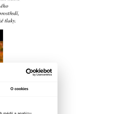
ného
rostředí,
é tlaky.
O cookies
h médií a analýzu