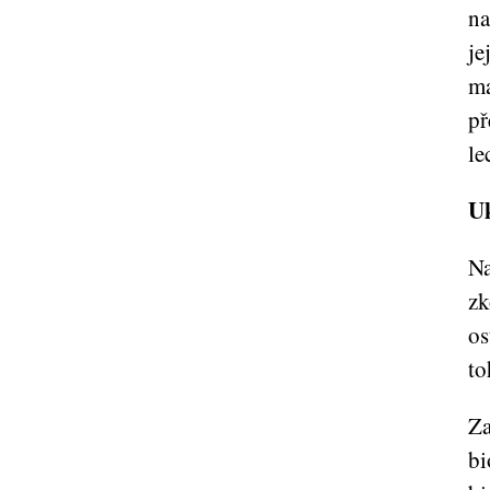
na
je
ma
př
le
U
Na
zk
os
to
Za
bi