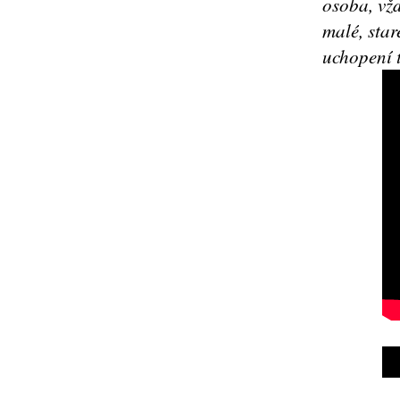
osoba, vžd
malé, star
uchopení 