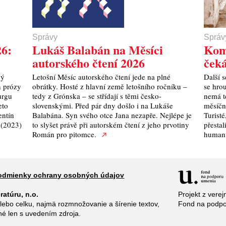
Správy
Správ
26:
Lukáš Balabán na Měsíci
Kom
autorského čtení 2026
čeká
vý
Letošní Měsíc autorského čtení jede na plné
Další s
h prózy
obrátky. Hosté z hlavní země letošního ročníku –
se hro
urgu
tedy z Grónska – se střídají s těmi česko-
nemá té
eto
slovenskými. Před pár dny došlo i na Lukáše
měsíční
entín
Balabána. Syn svého otce Jana nezapře. Nejlépe je
Turist
 (2023)
to slyšet právě při autorském čtení z jeho prvotiny
přestal
Román pro pitomce.
human
odmienky ochrany osobných údajov
Projekt z verej
ratúru, n.o.
Fond na podp
alebo celku, najmä rozmnožovanie a šírenie textov,
žné len s uvedením zdroja.