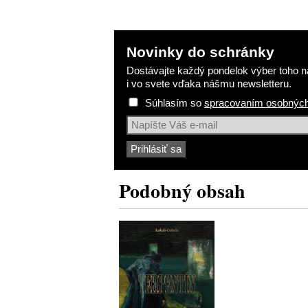
Novinky do schránky
Dostávajte každý pondelok výber toho na
i vo svete vďaka nášmu newsletteru.
Súhlasím so
spracovaním osobných
Podobný obsah