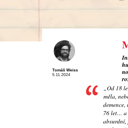
M
In
hu
no
Tomáš Weiss
5.11.2024
ro
„Od 18 let
měla, neb
demence, i
76 let… a 
absurdní, 