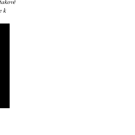
 takové
e k