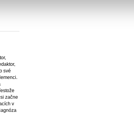
or,
edaktor,
o své
 demenci.
a
řestože
 si začne
acích v
diagnóza