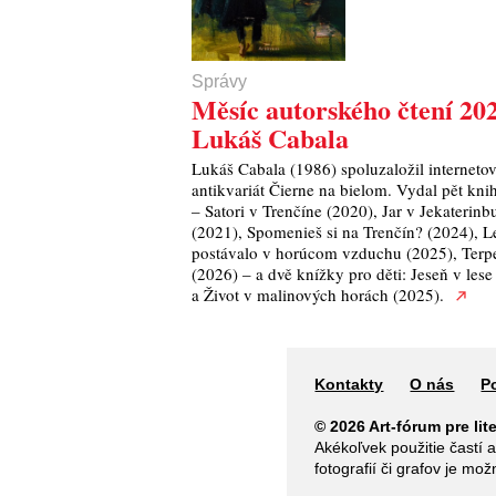
Správy
Měsíc autorského čtení 20
Lukáš Cabala
Lukáš Cabala (1986) spoluzaložil interneto
antikvariát Čierne na bielom. Vydal pět kni
– Satori v Trenčíne (2020), Jar v Jekaterinb
(2021), Spomenieš si na Trenčín? (2024), L
postávalo v horúcom vzduchu (2025), Terp
(2026) – a dvě knížky pro děti: Jeseň v lese
a Život v malinových horách (2025).
Kontakty
O nás
P
© 2026 Art-fórum pre lite
Akékoľvek použitie častí 
fotografií či grafov je mo