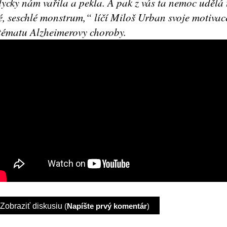
ycky nám vařila a pekla. A pak z vás ta nemoc udělá
é, seschlé monstrum,“ líčí Miloš Urban svoje motivac
tématu Alzheimerovy choroby.
Zobraziť diskusiu
(
Napíšte prvý komentár
)