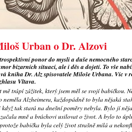
iloš Urban o Dr. Alzovi
trospektivní ponor do mysli a duše nemocného starc
mor bizarních situací, ale i děs a dojetí. To vše nab
vá kniha Dr. Alz spisovatele Miloše Urbana. Víc v
zhlasu Vltava.
 mě trápí zážitek, který jsem měl se svojí babičkou. N
o neměla Alzheimera, každopádně to byla nějaká sta
 když tak stará na dnešní poměry nebyla. Bylo jí něj
začala mně a bráchovi usilovat o život. A bylo to úpl
protože babička byla celý život strašně milá a nekonfl