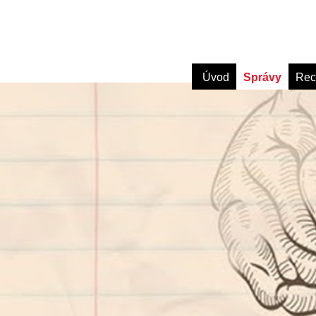
Úvod
Správy
Rec