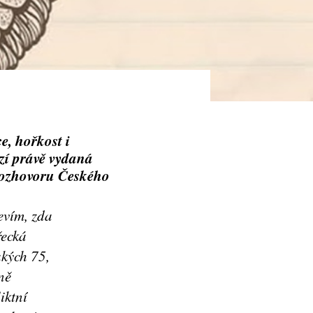
e, hořkost i
ízí právě vydaná
 rozhovoru Českého
evím, zda
řecká
akých 75,
ně
iktní