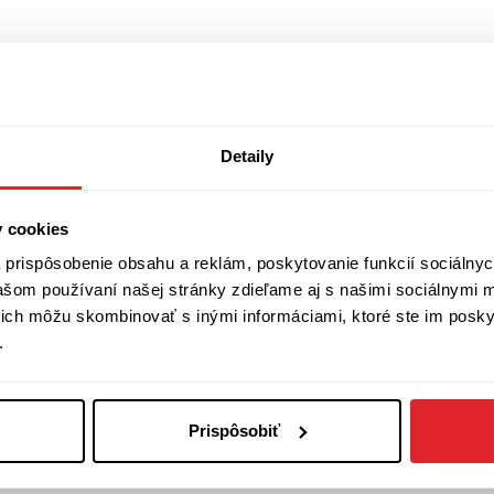
Detaily
y cookies
prispôsobenie obsahu a reklám, poskytovanie funkcií sociálnyc
vašom používaní našej stránky zdieľame aj s našimi sociálnymi 
í ich môžu skombinovať s inými informáciami, ktoré ste im poskyt
.
Prispôsobiť