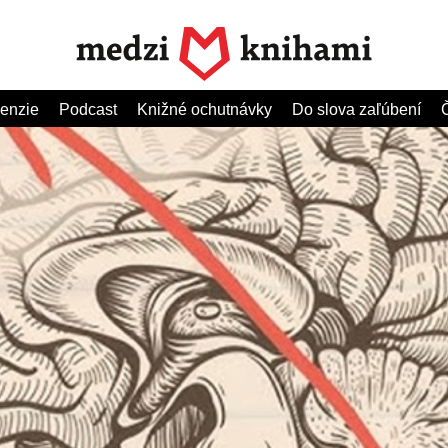
enzie
Podcast
Knižné ochutnávky
Do slova zaľúbení
Č