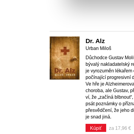
Dr. Alz
Urban Miloš
Důchodce Gustav Molit
bývalý nakladatelský r
je vyrozuměn lékařem 
počínající progresivní
Ve hře je Alzheimerov
choroba, ale Gustav, p
ví, že „začíná blbnout“,
psát poznámky o přízn
přesvědčení, že jeho 
je snad jiná.
Kúpiť
za 17,96 €