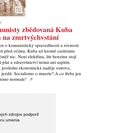
y
unisty zbědovaná Kuba
 na zmrtvýchvstání
en o komunistický spravedlnosti a rovnosti
utí před očima. Kuba už kromě castrismu
měř nic. Není elektřina, litr benzínu stojí
 plat a zdravotnictví nemá ani aspirin.
é, poslední ekonomická naděje ostrova,
i jezdit. Socialismo o muerte? A co třeba jen
ismo normale!
ných zdrojov podporil
oru umenia