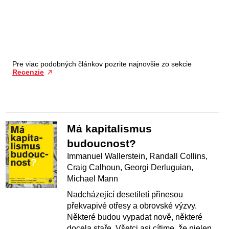
Pre viac podobných článkov pozrite najnovšie zo sekcie
Recenzie
Má kapitalismus
budoucnost?
Immanuel Wallerstein, Randall Collins,
Craig Calhoun, Georgi Derluguian,
Michael Mann
Nadcházející desetiletí přinesou
překvapivé otřesy a obrovské výzvy.
Některé budou vypadat nově, některé
docela staře. Všetci asi cítime, že nielen