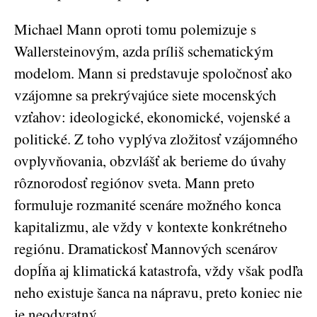
Michael Mann oproti tomu polemizuje s
Wallersteinovým, azda príliš schematickým
modelom. Mann si predstavuje spoločnosť ako
vzájomne sa prekrývajúce siete mocenských
vzťahov: ideologické, ekonomické, vojenské a
politické. Z toho vyplýva zložitosť vzájomného
ovplyvňovania, obzvlášť ak berieme do úvahy
rôznorodosť regiónov sveta. Mann preto
formuluje rozmanité scenáre možného konca
kapitalizmu, ale vždy v kontexte konkrétneho
regiónu. Dramatickosť Mannových scenárov
dopĺňa aj klimatická katastrofa, vždy však podľa
neho existuje šanca na nápravu, preto koniec nie
je neodvratný.