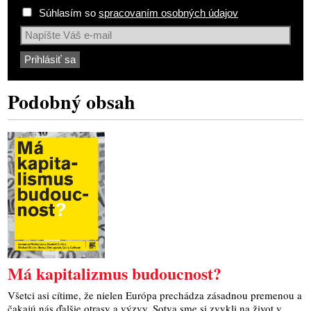
Súhlasím so
spracovaním osobných údajov
Podobný obsah
Má kapitalizmus budoucnost?
Všetci asi cítime, že nielen Európa prechádza zásadnou premenou a
čakajú nás ďalšie otrasy a výzvy. Sotva sme si zvykli na život v