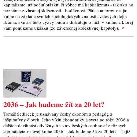
kapitalizme, už počuť otázku, či vôbec má kapitalizmus - tak ako ho
poznáme z vlastnej skúsenosti - budúcnosť. Pätica autorov v tejto
knihe na základe svojich sociologických znalostí svetových dejín
skúma, aké asi tieto výzvy budú a diskutujú o nich v knihe, z ktorej
vám ponúkame ukážku (zo záverečnej kolektívnej kapitoly).
2036 – Jak budeme žít za 20 let?
Tomáš Sedláček je uznávaný český ekonóm a pedagóg a
inšpiratívny človek. Jeho víziu ekonomiky a sveta po roku 2036 a
ďalších devätnásť odvážnych textov českých osobností z rôznych
sfér nájdete v novej knihe 2036 – Jak budeme žít za 20 let? - "jejíž