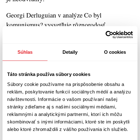
Georgi Derluguian v analýze Co byl
komunismus? vysvetľuje rôznorodosť
spoločností usporiadaných na socializme a
mechanizmov vedúcich k jeho zániku. Na ich
Súhlas
Detaily
O cookies
základe sa pokúša sledovať, čo by prípadne
dokázalo spôsobiť kolaps kapitalizmu.
Migrácia, nové nacionalizmy, rozpad hlavného
Táto stránka používa súbory cookies
politického prúdu, to sú len niektoré z
Súbory cookie používame na prispôsobenie obsahu a
popísaných rizík. Craig Calhoun vo svojom
reklám, poskytovanie funkcií sociálnych médií a analýzu
návštevnosti. Informácie o vašom používaní našej
článku predkladá obraz kapitalizmu meniaceho
stránky zdieľame aj s našimi sociálnymi médiami,
svoje podoby pod vplyvom presunu do iných
reklamnými a analytickými partnermi, ktorí ich môžu
regiónov sveta: Latinská Amerika, Afrika,
skombinovať s inými informáciami, ktoré ste im poskytli
alebo ktoré zhromaždili z vášho používania ich služieb.
viaceré štáty Ázie sú dôkazom závažného