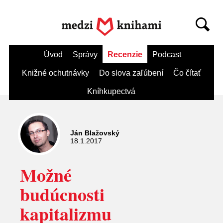
Úvod
Správy
Recenzie
Podcast
Knižné ochutnávky
Do slova zaľúbení
Čo čítať
Kníhkupectvá
Ján Blažovský
18.1.2017
Možné
budúcnosti
kapitalizmu