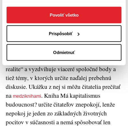
geopolitického aj ekonomického posunu.
Calhoun argumentuje proti kolapsu a je
Povoliť všetko
zástanca skôr transformácie jeho podôb, pretože
kapitalizmus ostane naďalej síce dominantným,
Prispôsobiť
ale zraniteľným usporiadaním.
Záverečná kapitola napísaná kvintetom
Odmietnuť
sociológov má zmierlivý názov „Návrat k
realite“ a vyzdvihuje viaceré spoločné body a
tiež témy, v ktorých určite naďalej prebehnú
diskusie. Ukážku z nej si môžu čitatelia prečítať
na
. Kniha Má kapitalismus
medziknihami
budoucnost? určite čitateľov znepokojí, lenže
nepokoj je jeden zo základných životných
pocitov v súčasnosti a nemá spôsobovať len