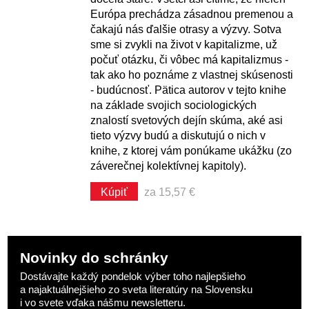
Európa prechádza zásadnou premenou a
čakajú nás ďalšie otrasy a výzvy. Sotva
sme si zvykli na život v kapitalizme, už
počuť otázku, či vôbec má kapitalizmus -
tak ako ho poznáme z vlastnej skúsenosti
- budúcnosť. Pätica autorov v tejto knihe
na základe svojich sociologických
znalostí svetových dejín skúma, aké asi
tieto výzvy budú a diskutujú o nich v
knihe, z ktorej vám ponúkame ukážku (zo
záverečnej kolektívnej kapitoly).
Kúpiť
za 15,57 €
Novinky do schránky
Dostávajte každý pondelok výber toho najlepšieho
a najaktuálnejšieho zo sveta literatúry na Slovensku
i vo svete vďaka nášmu newsletteru.