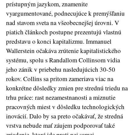
prístupným jazykom, znamenite
vyargumentované, podnecujúce k premýšľaniu
nad stavom sveta na všeobecnejšej úrovni. V
piatich článkoch postupne prezentujú vlastnú
predstavu o konci kapitalizmu. Immanuel
Wallerstein očakáva zrútenie kapitalistického
systému, spolu s Randallom Collinsom vidia
jeho zánik v priebehu nasledujúcich 30-50
rokov. Collins sa pritom zameriava viac na
konkrétne dôsledky zmien pre strednú triedu na
trhu práce: rast nezamestnanosti a miznutie
pracovných miest v dôsledku technologických
inovácií. Dalo by sa preto očakávať, že stredná
vrstva nebude mať záujem podporovať také
zriadenie, ktoré ide proti nej samej.