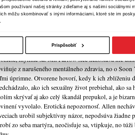
ojej introvertnosti, na udalosti sa díva z výšky svojh
vašom používaní našej stránky zdieľame aj s našimi sociálnymi 
konalou panorámou a cez písací stroj. Zase raz nemá 
í ich môžu skombinovať s inými informáciami, ktoré ste im poskyt
dzi „bežný ľud“ a konverzovať na túto tému. Údajne 
.
časoch, keď ešte nebola plnoletá, manipuloval ňou a po
nželom, čo verejnosť považuje právom za zvrátené. A
Prispôsobiť
 v tejto knihe obraz o zvrátenosti mýtizuje, oponuje 
ozície, mýlime sa. Mii Farrow síce nezostáva nič dlžn
viňuje z narušeného mentálneho zdravia, no o Soon Y
ľmi úprimne. Otvorene hovorí, kedy k ich zblíženiu 
edchádzalo, ako ich sexuálny život prebiehal, ako sa 
olím skrývať aj ako celý škandál prepukol, a je bizarn
vinení vyvolalo. Erotická nepozornosť. Allen necháva 
veciach urobil subjektívny názor, nepodsúva žiadne pr
robí zo seba martýra, neočisťuje sa, vtipkuje, no túž
žny.