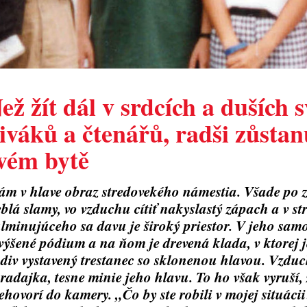
ež žít dál v srdcích a duších 
iváků a čtenářů, radši zůstan
vém bytě
m v hlave obraz stredovekého námestia. Všade po z
eblá slamy, vo vzduchu cítiť nakyslastý zápach a v st
lminujúceho sa davu je široký priestor. V jeho sam
výšené pódium a na ňom je drevená klada, v ktorej
div vystavený trestanec so sklonenou hlavou. Vzduc
radajka, tesne minie jeho hlavu. To ho však vyruší,
ehovorí do kamery. „Čo by ste robili v mojej situá