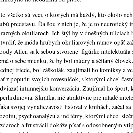
to všetko sú veci, o ktorých má každý, kto okolo neho
ubú predstavu. Ďalšou z nich je, že je to neurotický i
razných okuliaroch. Ich štýl by v dnešných uliciach 
 tvrdiť, že móda hrubých okuliarových rámov opäť za
ody Allen sa k sebou stvorenej figúrke intelektuála s
má o sebe mienku, že by bol múdry a sčítaný človek. 
rednej triede, bol záškolák, zaujímali ho komiksy a v
tať z popudu svojich rovesníčok, s ktorými chcel čas
dviazať intímnejšiu konverzáciu. Zaujímal ho šport, k
perhrdinovia. Skrátka, nič atraktívne pre mladé intel
aka svojej vynaliezavosti listoval v knihách, začal sa
lozofiu, psychoanalýzu a iné témy, ktorými chcel sleč
zdaroch a frustrácii dokáže písať s odosobneným vti