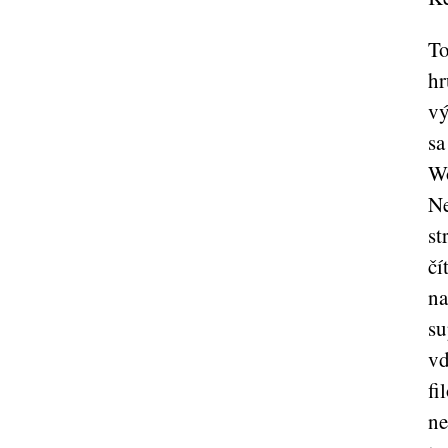
To
hr
vý
sa
Wo
Ne
st
čí
na
su
vď
fi
ne