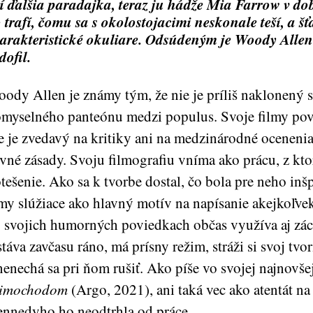
tí ďalšia paradajka, teraz ju hádže Mia Farrow v d
 trafí, čomu sa s okolostojacimi neskonale teší, a šťa
arakteristické okuliare. Odsúdeným je Woody Allen. 
dofil.
ody Allen je známy tým, že nie je príliš naklonený sv
myselného panteónu medzi populus. Svoje filmy pova
e je zvedavý na kritiky ani na medzinárodné oceneni
vné zásady. Svoju filmografiu vníma ako prácu, z kto
tešenie. Ako sa k tvorbe dostal, čo bola pre neho inšp
my slúžiace ako hlavný motív na napísanie akejkoľvek
 svojich humorných poviedkach občas využíva aj zác
táva zavčasu ráno, má prísny režim, stráži si svoj t
nenechá sa pri ňom rušiť. Ako píše vo svojej najnovše
imochodom
(Argo, 2021), ani taká vec ako atentát na
nnedyho ho neodtrhla od práce.