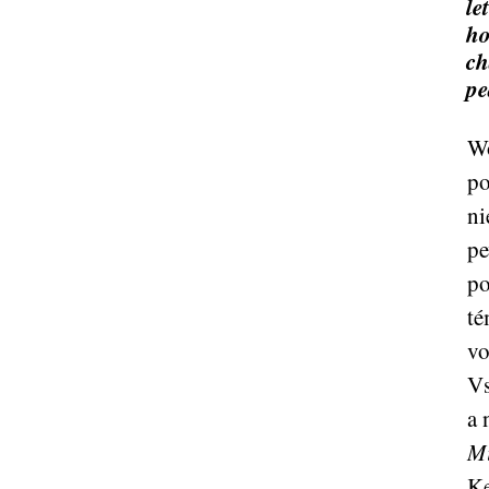
le
ho
ch
pe
Wo
po
ni
pe
po
té
vo
Vs
a 
M
Ke