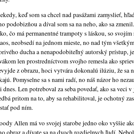
ekedy, keď som sa chcel nad pasážami zamyslieť, hľad
ho podobizňou a díval som sa na neho, ako sa zmenil.
tko, čo má permanentné trampoty s láskou, so svojím
aos, neobsedí na jednom mieste, no nad tým všetkým
orivého ducha a nenapodobiteľný autorský prístup, j
vákom len prostredníctvom svojho remesla ako sprie
vyjde z obrazu, hoci vytvára dokonalú ilúziu, že sa n
kajú. Pomyselne sa s nami radí, no náš názor ho neza
i dnes. Len potreboval za seba povedať, ako sa veci v
dbá pritom na to, aby sa rehabilitoval, je ochotný za
stať pod ním.
ody Allen má vo svojej starobe jedno oko vyššie ako 
ho obraz a dívate sa na dvoch rozdielnych ľudí. Nebol