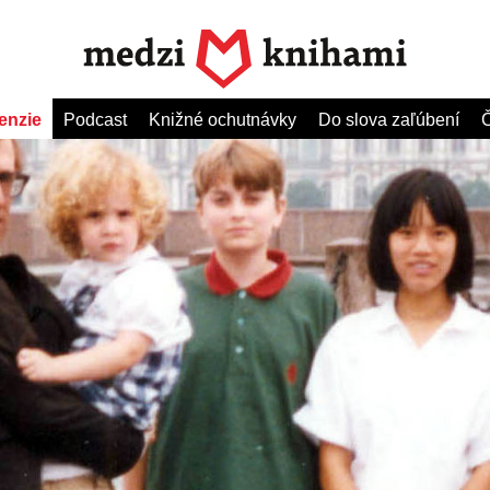
enzie
Podcast
Knižné ochutnávky
Do slova zaľúbení
Č