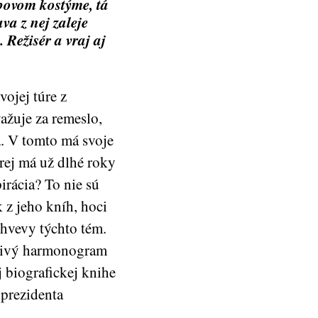
obovom kostýme, tá
va z nej zaleje
Režisér a vraj aj
ojej túre z
žuje za remeslo,
a. V tomto má svoje
rej má už dlhé roky
irácia? To nie sú
 z jeho kníh, hoci
hvevy týchto tém.
vorivý harmonogram
j biografickej knihe
 prezidenta