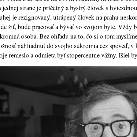
 jednej strane je príčetný a bystrý človek s hviezdnou
uhej je rezignovaný, utrápený človek na prahu nesko
de žiť, bude pracovať a bývať vo svojom byte. Vždy bo
kromná osoba. Bez ohľadu na to, čo si o tom myslím
žnosť nahliadnuť do svojho súkromia cez spoveď, v 
oje remeslo a odmieta byť stopercentne vážny. Išiel by