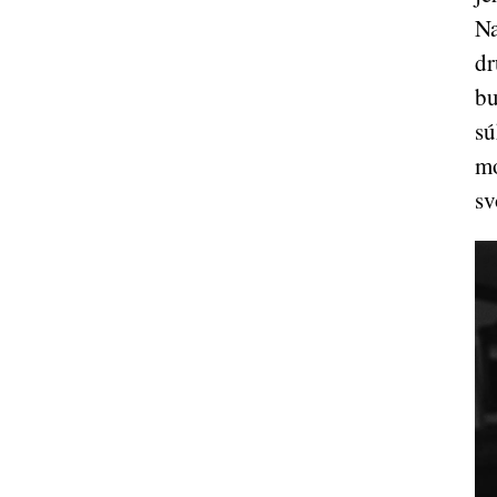
Na
dr
bu
sú
mo
sv