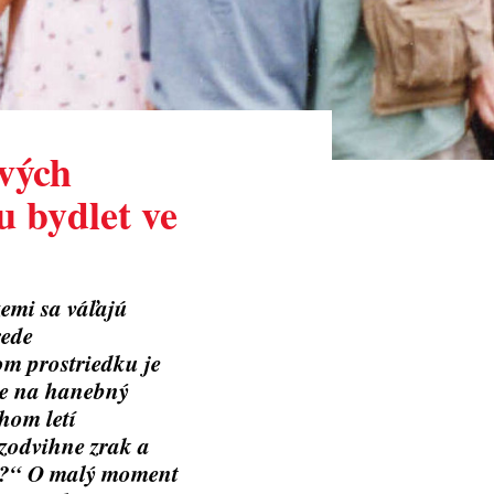
svých
u bydlet ve
emi sa váľajú
rede
om prostriedku je
 je na hanebný
hom letí
 zodvihne zrak a
cii?“ O malý moment