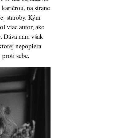
 kariérou, na strane
rej staroby. Kým
l viac autor, ako
e. Dáva nám však
ktorej nepopiera
 proti sebe.