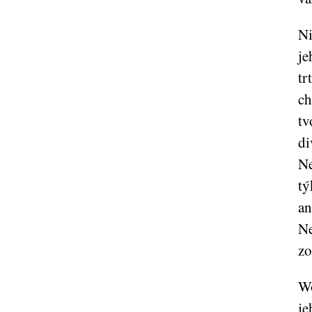
Ni
je
tr
ch
tv
di
Ne
tý
an
Ne
zo
Wo
je