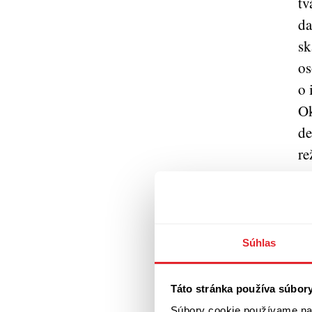
tv
da
sk
os
o 
Ok
de
re
Bi
sp
Mi
Súhlas
ab
sp
Táto stránka používa súbor
re
Súbory cookie používame na 