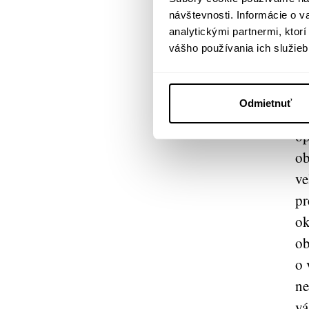
sv
návštevnosti. Informácie o 
do
analytickými partnermi, ktor
me
vášho používania ich služieb
v 
ma
Odmietnuť
že
op
ob
ve
pr
ok
ob
o 
ne
vá