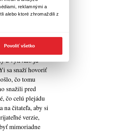
o apartmánu s
médiami, reklamnými a
potrebu prísť
li alebo ktoré zhromaždili z
si so Soon Yi začal
stupne sa stal jej
k sme si mysleli,
Povoliť všetko
mu, stavia sa do
ý a vytrvalo ju
i sa snaží hovoriť
došlo, čo tomu
ho snažili pred
é, čo celú plejádu
na čitateľa, aby si
ijateľné verzie,
i byť mimoriadne