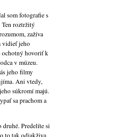
al som fotografie s
 Ten roztržitý
 rozumom, zažíva
 vidieť jeho
e ochotný hovoriť k
vodca v múzeu.
ás jeho filmy
ujíma. Ani vtedy,
 jeho súkromí majú.
sypať sa prachom a
druhé. Predelíte si
o to tak odjakživa.