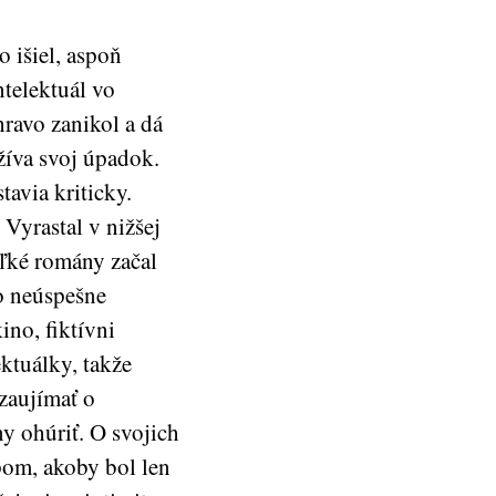
 išiel, aspoň
ntelektuál vo
hravo zanikol a dá
žíva svoj úpadok.
tavia kriticky.
Vyrastal v nižšej
eľké romány začal
to neúspešne
ino, fiktívni
ektuálky, takže
 zaujímať o
ny ohúriť. O svojich
pom, akoby bol len