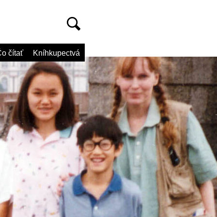
o čítať
Kníhkupectvá