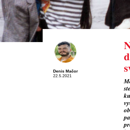
N
d
s
Denis Mačor
22.5.2021
Má
st
ku
vy
ob
pa
pr