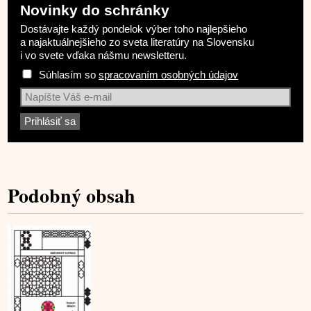
Novinky do schránky
Dostávajte každý pondelok výber toho najlepšieho
a najaktuálnejšieho zo sveta literatúry na Slovensku
i vo svete vďaka nášmu newsletteru.
Súhlasím so
spracovaním osobných údajov
Podobný obsah