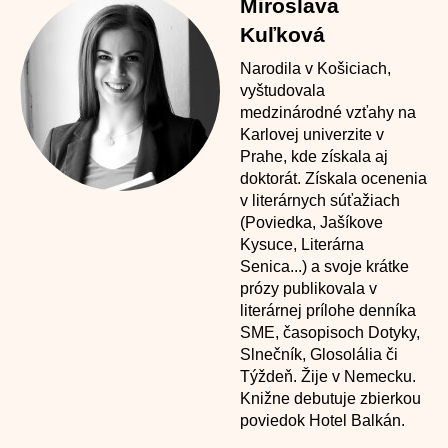
Miroslava
Kuľková
Narodila v Košiciach,
vyštudovala
medzinárodné vzťahy na
Karlovej univerzite v
Prahe, kde získala aj
doktorát. Získala ocenenia
v literárnych súťažiach
(Poviedka, Jašíkove
Kysuce, Literárna
Senica...) a svoje krátke
prózy publikovala v
literárnej prílohe denníka
SME, časopisoch Dotyky,
Slnečník, Glosolália či
Týždeň. Žije v Nemecku.
Knižne debutuje zbierkou
poviedok Hotel Balkán.