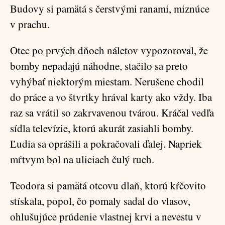
Budovy si pamätá s čerstvými ranami, miznúce
v prachu.
Otec po prvých dňoch náletov vypozoroval, že
bomby nepadajú náhodne, stačilo sa preto
vyhýbať niektorým miestam. Nerušene chodil
do práce a vo štvrtky hrával karty ako vždy. Iba
raz sa vrátil so zakrvavenou tvárou. Kráčal vedľa
sídla televízie, ktorú akurát zasiahli bomby.
Ľudia sa oprášili a pokračovali ďalej. Napriek
mŕtvym bol na uliciach čulý ruch.
Teodora si pamätá otcovu dlaň, ktorú kŕčovito
stískala, popol, čo pomaly sadal do vlasov,
ohlušujúce prúdenie vlastnej krvi a nevestu v