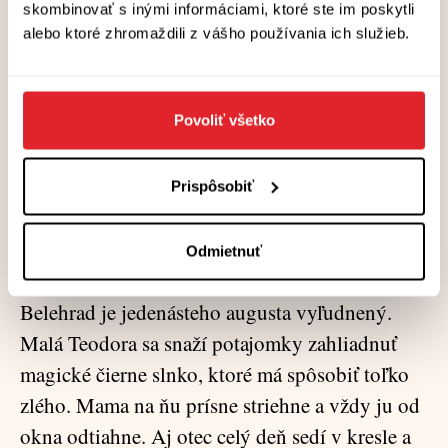
skombinovať s inými informáciami, ktoré ste im poskytli
***
alebo ktoré zhromaždili z vášho používania ich služieb.
Na televíznej obrazovke sa dookola opakuje to
isté – varovanie prezidenta Miloševiča, aby
Povoliť všetko
ľudia počas prebiehajúceho zatmenia
nevychádzali von.
Špeciálne atmosférické zmeny
Prispôsobiť
môžu spôsobiť poškodenie zraku, vysoký tlak,
srdcové ťažkosti, zvýšenú hladinu cukru a časté
Odmietnuť
močenie.
Belehrad je jedenásteho augusta vyľudnený.
Malá Teodora sa snaží potajomky zahliadnuť
magické čierne slnko, ktoré má spôsobiť toľko
zlého. Mama na ňu prísne striehne a vždy ju od
okna odtiahne. Aj otec celý deň sedí v kresle a