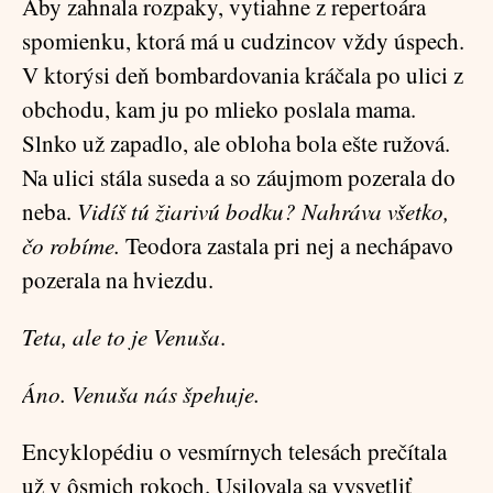
Aby zahnala rozpaky, vytiahne z repertoára
spomienku, ktorá má u cudzincov vždy úspech.
V ktorýsi deň bombardovania kráčala po ulici z
obchodu, kam ju po mlieko poslala mama.
Slnko už zapadlo, ale obloha bola ešte ružová.
Na ulici stála suseda a so záujmom pozerala do
neba.
Vidíš tú žiarivú bodku? Nahráva všetko,
čo robíme.
Teodora zastala pri nej a nechápavo
pozerala na hviezdu.
Teta, ale to je Venuša
.
Áno. Venuša nás špehuje.
Encyklopédiu o vesmírnych telesách prečítala
už v ôsmich rokoch. Usilovala sa vysvetliť