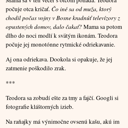
Mama sa v ten večer s otcom poháda. Teodora
počuje otca kričať.
Čo iné sa od muža, ktorý
chodil počas vojny v Bosne kradnúť televízory z
opustených domov, dalo čakať?
Mama sa potom
dlho do noci modlí k svätým ikonám. Teodora
počuje jej monotónne rytmické odriekavanie.
Aj ona odriekava. Dookola si opakuje, že jej
zatmenie poškodilo zrak.
***
Teodora sa zobudí ešte za tmy a fajčí. Googli si
fotografie kláštorných izieb.
Na raňajky má výnimočne ovsenú kašu, akú im