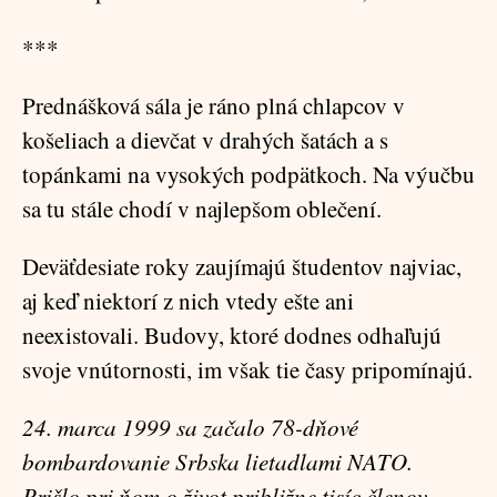
***
Prednášková sála je ráno plná chlapcov v
košeliach a dievčat v drahých šatách a s
topánkami na vysokých podpätkoch. Na výučbu
sa tu stále chodí v najlepšom oblečení.
Deväťdesiate roky zaujímajú študentov najviac,
aj keď niektorí z nich vtedy ešte ani
neexistovali. Budovy, ktoré dodnes odhaľujú
svoje vnútornosti, im však tie časy pripomínajú.
24. marca 1999 sa začalo 78-dňové
bombardovanie Srbska lietadlami NATO.
Prišlo pri ňom o život približne tisíc členov