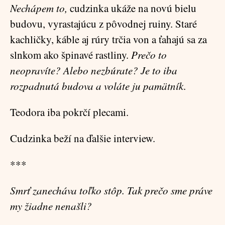
Nechápem to,
cudzinka ukáže na novú bielu
budovu, vyrastajúcu z pôvodnej ruiny. Staré
kachličky, káble aj rúry trčia von a ťahajú sa za
slnkom ako špinavé rastliny.
Prečo to
neopravíte? Alebo nezbúrate? Je to iba
rozpadnutá budova a voláte ju pamätník
.
Teodora iba pokrčí plecami.
Cudzinka beží na ďalšie interview.
***
Smrť zanecháva toľko stôp. Tak prečo sme práve
my žiadne nenašli?