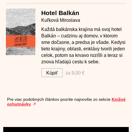
Hotel Balkán
Kuľková Miroslava
Každá balkánska krajina má svoj hotel
Balkán – cudzinu aj domov, v ktorom
sme dočasne, a predsa je všade. Kedysi
tieto krajiny, oblasti, enklávy tvorili jeden
celok, potom sa krvavo rozišli a teraz si
znova hľadajú cestu k sebe.
Kúpiť
za 9,00 €
Pre viac podobných článkov pozrite najnovšie zo sekcie
Knižné
ochutnávky