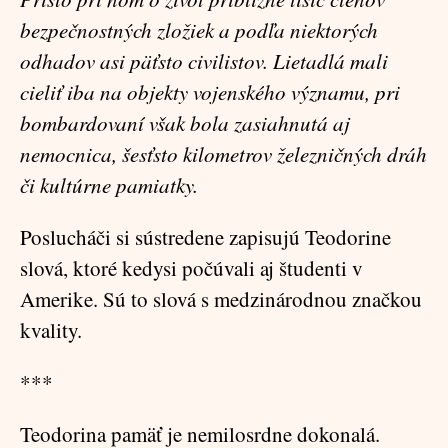
bezpečnostných zložiek a podľa niektorých
odhadov asi päťsto civilistov. Lietadlá mali
cieliť iba na objekty vojenského významu, pri
bombardovaní však bola zasiahnutá aj
nemocnica, šesťsto kilometrov železničných dráh
či kultúrne pamiatky.
Poslucháči si sústredene zapisujú Teodorine
slová, ktoré kedysi počúvali aj študenti v
Amerike. Sú to slová s medzinárodnou značkou
kvality.
***
Teodorina pamäť je nemilosrdne dokonalá.