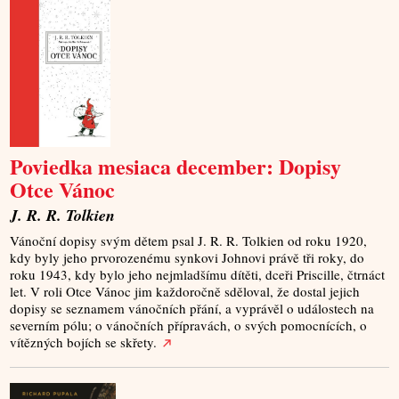
Poviedka mesiaca december: Dopisy
Otce Vánoc
J. R. R. Tolkien
Vánoční dopisy svým dětem psal J. R. R. Tolkien od roku 1920,
kdy byly jeho prvorozenému synkovi Johnovi právě tři roky, do
roku 1943, kdy bylo jeho nejmladšímu dítěti, dceři Priscille, čtrnáct
let. V roli Otce Vánoc jim každoročně sděloval, že dostal jejich
dopisy se seznamem vánočních přání, a vyprávěl o událostech na
severním pólu; o vánočních přípravách, o svých pomocnících, o
vítězných bojích se skřety.