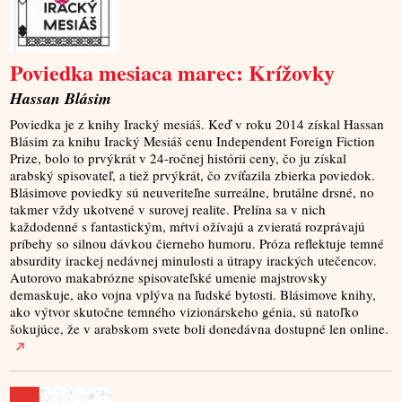
Poviedka mesiaca marec: Krížovky
Hassan Blásim
Poviedka je z knihy Iracký mesiáš. Keď v roku 2014 získal Hassan
Blásim za knihu Iracký Mesiáš cenu Independent Foreign Fiction
Prize, bolo to prvýkrát v 24-ročnej histórii ceny, čo ju získal
arabský spisovateľ, a tiež prvýkrát, čo zvíťazila zbierka poviedok.
Blásimove poviedky sú neuveriteľne surreálne, brutálne drsné, no
takmer vždy ukotvené v surovej realite. Prelína sa v nich
každodenné s fantastickým, mŕtvi ožívajú a zvieratá rozprávajú
príbehy so silnou dávkou čierneho humoru. Próza reflektuje temné
absurdity irackej nedávnej minulosti a útrapy irackých utečencov.
Autorovo makabrózne spisovateľské umenie majstrovsky
demaskuje, ako vojna vplýva na ľudské bytosti. Blásimove knihy,
ako výtvor skutočne temného vizionárskeho génia, sú natoľko
šokujúce, že v arabskom svete boli donedávna dostupné len online.