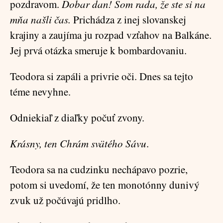
pozdravom.
Dobar dan!
Som rada, že ste si na
mňa našli čas.
Prichádza z inej slovanskej
krajiny a zaujíma ju rozpad vzťahov na Balkáne.
Jej prvá otázka smeruje k bombardovaniu.
Teodora si zapáli a privrie oči. Dnes sa tejto
téme nevyhne.
Odniekiaľ z diaľky počuť zvony.
Krásny, ten Chrám svätého Sávu
.
Teodora sa na cudzinku nechápavo pozrie,
potom si uvedomí, že ten monotónny dunivý
zvuk už počúvajú pridlho.