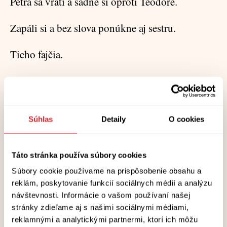
Petra sa vráti a sadne si oproti Teodore.
Zapáli si a bez slova ponúkne aj sestru.
Ticho fajčia.
Po zahasení ohorkov Teodora položí dlaň na
Petrinu chladnú ruku. Petra ju neodtiahne. Má
nehybnú tvár, ale Teodore sa na chvíľu zdá, že
Súhlas
Detaily
O cookies
pod dlaňou cíti slabý tep.
***
Táto stránka používa súbory cookies
Súbory cookie používame na prispôsobenie obsahu a
Teodora doma vo svojej teplej mäkkej posteli
reklám, poskytovanie funkcií sociálnych médií a analýzu
zavrie oči a zo svojej dokonalej pamäťovej karty
návštevnosti. Informácie o vašom používaní našej
stránky zdieľame aj s našimi sociálnymi médiami,
vyberie spomienku z leta 1999.
reklamnými a analytickými partnermi, ktorí ich môžu