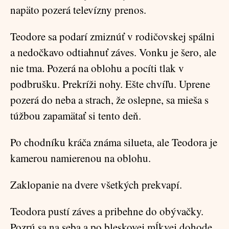
napäto pozerá televízny prenos.
Teodore sa podarí zmiznúť v rodičovskej spálni
a nedočkavo odtiahnuť záves. Vonku je šero, ale
nie tma. Pozerá na oblohu a pocíti tlak v
podbrušku. Prekríži nohy. Ešte chvíľu. Uprene
pozerá do neba a strach, že oslepne, sa mieša s
túžbou zapamätať si tento deň.
Po chodníku kráča známa silueta, ale Teodora je
kamerou namierenou na oblohu.
Zaklopanie na dvere všetkých prekvapí.
Teodora pustí záves a pribehne do obývačky.
Pozrú sa na seba a po bleskovej mĺkvej dohode