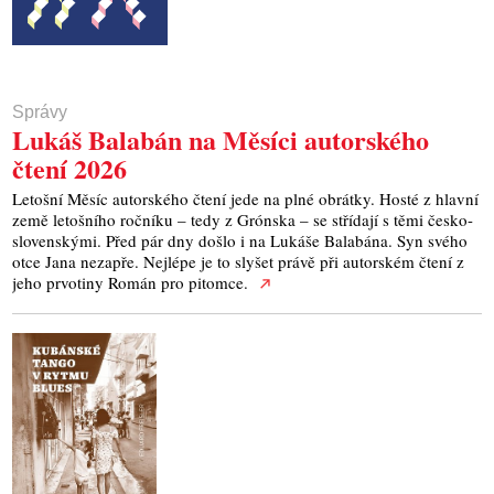
Správy
Lukáš Balabán na Měsíci autorského
čtení 2026
Letošní Měsíc autorského čtení jede na plné obrátky. Hosté z hlavní
země letošního ročníku – tedy z Grónska – se střídají s těmi česko-
slovenskými. Před pár dny došlo i na Lukáše Balabána. Syn svého
otce Jana nezapře. Nejlépe je to slyšet právě při autorském čtení z
jeho prvotiny Román pro pitomce.