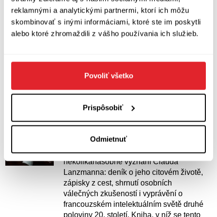
reklamnými a analytickými partnermi, ktorí ich môžu
skombinovať s inými informáciami, ktoré ste im poskytli
Kníhkupectvo, ktoré pre vás už dvadsaťpäť rokov
alebo ktoré zhromaždili z vášho používania ich služieb.
vyberá knihy.
Artforum sídli na adrese Kozia 20, Bratislava a na internete
ho nájdete na
https://www.artforum.sk
.
Povoliť všetko
Patagonský zajíc
Prispôsobiť
Lanzmann Claude
Virtuózní memoárová próza Patagonský
Odmietnuť
zajíc (ve francouzském originále poprvé
vyšla v roce 2009) přináší působivé
několikanásobné vyznání Clauda
Lanzmanna: deník o jeho citovém životě,
zápisky z cest, shrnutí osobních
válečných zkušeností i vyprávění o
francouzském intelektuálním světě druhé
poloviny 20. století. Kniha, v níž se tento