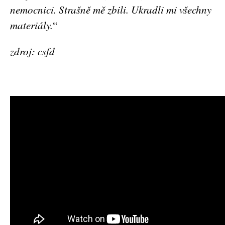
nemocnici. Strašně mě zbili. Ukradli mi všechny
materiály.
“
zdroj: csfd