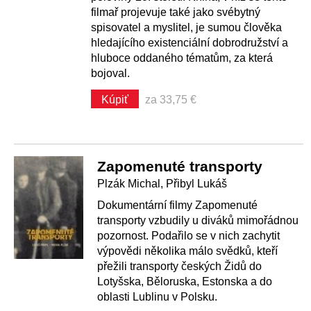
filmař projevuje také jako svébytný
spisovatel a myslitel, je sumou člověka
hledajícího existenciální dobrodružství a
hluboce oddaného tématům, za která
bojoval.
Kúpiť
za 33,75 €
Zapomenuté transporty
Plzák Michal, Přibyl Lukáš
Dokumentární filmy Zapomenuté
transporty vzbudily u diváků mimořádnou
pozornost. Podařilo se v nich zachytit
výpovědi několika málo svědků, kteří
přežili transporty českých Židů do
Lotyšska, Běloruska, Estonska a do
oblasti Lublinu v Polsku.