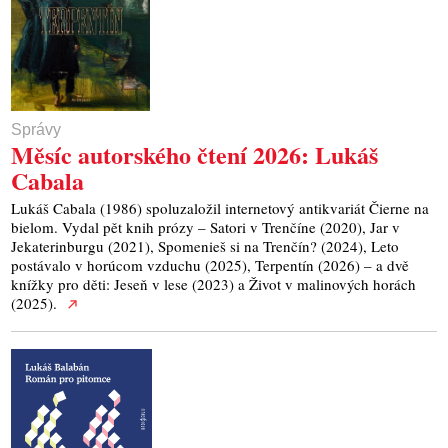
Správy
Měsíc autorského čtení 2026: Lukáš
Cabala
Lukáš Cabala (1986) spoluzaložil internetový antikvariát Čierne na
bielom. Vydal pět knih prózy – Satori v Trenčíne (2020), Jar v
Jekaterinburgu (2021), Spomenieš si na Trenčín? (2024), Leto
postávalo v horúcom vzduchu (2025), Terpentín (2026) – a dvě
knížky pro děti: Jeseň v lese (2023) a Život v malinových horách
(2025).