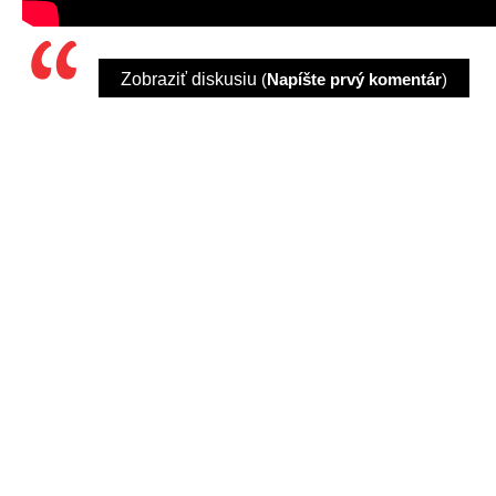
Zobraziť diskusiu
(
Napíšte prvý komentár
)