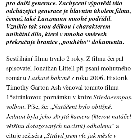
pro další generace. Zachycení výpovědi této
odcházející generace je hlavním úkolem filmu,
čemuž také Lanzmann mnohé podřídil.
Vzniklo tak svou délkou i charakterem
unikátní dílo, které v mnoha směrech
překračuje hranice „pouhého“ dokumentu.
Sestříhání filmu trvalo 2 roky. Z filmu čerpal
spisovatel Jonathan Littell při psaní mohutného
románu
Laskavé bohyně
z roku 2006. Historik
Timothy Garton Ash věnoval tomuto filmu
15stránkovou poznámku v knize
Středoevropan
volbou
. Píše, že: „
Natáčení bylo obtížné.
Jednou byla jeho skrytá kamera (kterou natáčel
většinu dotazovaných nacistů) odhalena
“ a
cituje režiséra „
Strávil jsem víc jak měsíc v