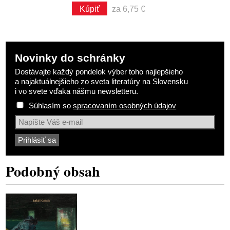
Kúpiť
za 6,75 €
Novinky do schránky
Dostávajte každý pondelok výber toho najlepšieho
a najaktuálnejšieho zo sveta literatúry na Slovensku
i vo svete vďaka nášmu newsletteru.
Súhlasím so
spracovaním osobných údajov
Podobný obsah