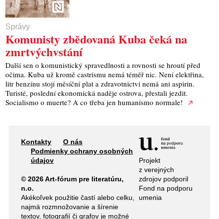
Správy
Komunisty zbědovaná Kuba čeká na
zmrtvýchvstání
Další sen o komunistický spravedlnosti a rovnosti se hroutí před
očima. Kuba už kromě castrismu nemá téměř nic. Není elektřina,
litr benzínu stojí měsíční plat a zdravotnictví nemá ani aspirin.
Turisté, poslední ekonomická naděje ostrova, přestali jezdit.
Socialismo o muerte? A co třeba jen humanismo normale!
Kontakty
O nás
Podmienky ochrany osobných
Projekt
údajov
z verejných
zdrojov podporil
© 2026 Art-fórum pre literatúru,
Fond na podporu
n.o.
umenia
Akékoľvek použitie častí alebo celku,
najmä rozmnožovanie a šírenie
textov, fotografií či grafov je možné