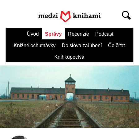
Úvod
Správy
Recenzie
Podcast
Knižné ochutnávky
Do slova zaľúbení
Čo čítať
Kníhkupectvá