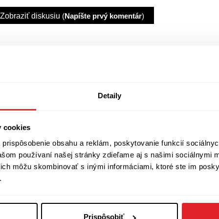
Zobraziť diskusiu
(
Napíšte prvý komentár
)
Detaily
y cookies
prispôsobenie obsahu a reklám, poskytovanie funkcií sociálnyc
vašom používaní našej stránky zdieľame aj s našimi sociálnymi 
í ich môžu skombinovať s inými informáciami, ktoré ste im poskyt
.
Prispôsobiť