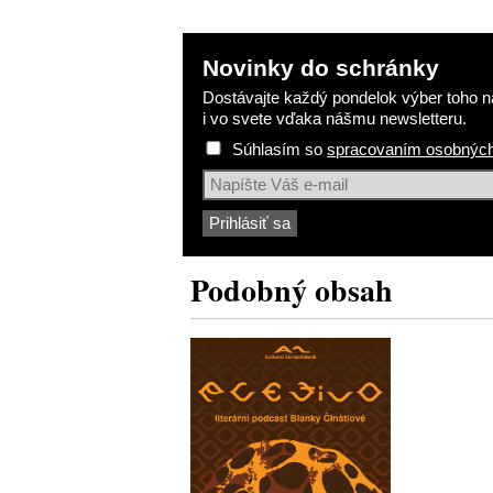
Novinky do schránky
Dostávajte každý pondelok výber toho na
i vo svete vďaka nášmu newsletteru.
Súhlasím so
spracovaním osobných
Podobný obsah