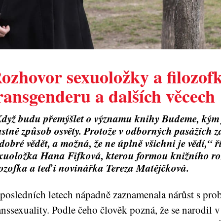
ozhovor sexuoložky a filozof
ransgenderu a dalších věcech
dyž budu přemýšlet o významu knihy Budeme, kým j
astně způsob osvěty. Protože v odborných pasážích za
 dobré vědět, a možná, že ne úplně všichni je vědí,“ 
xuoložka Hana Fifková, kterou formou knižního r
lozofka a teď i novinářka Tereza Matějčková.
posledních letech nápadně zaznamenala nárůst s pro
anssexuality. Podle čeho člověk pozná, že se narodil 