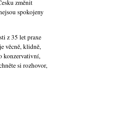
 Česku změnit
 nejsou spokojeny
i z 35 let praxe
e věcně, klidně,
o konzervativní,
chněte si rozhovor,