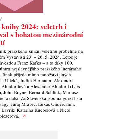
y
 knihy 2024: veletrh i
ival s bohatou mezinárodní
tí
čník pražského knižní veletrhu proběhne na
m Výstavišti 23. – 26. 5. 2024. Letos je
 hvězdou Franz Kafka – a to díky 100.
úmrtí nejslavnějšího pražského literárního
. Jinak přijede mimo množství jiných
la Ulická, Judith Hermann, Alexandra
 Ahndorilová a Alexander Ahndoril (Lars
), John Boyne, Bernard Schlink, Mariusz
el a další. Ze Slovenska jsou na guest listu
agy, Juraj Mravec, Lukáš Onderčanin,
r Lavrík, Katarína Kucbelová a Nicol
lczerová.