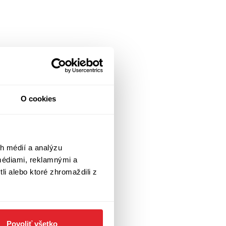
O cookies
h médií a analýzu
médiami, reklamnými a
li alebo ktoré zhromaždili z
Povoliť všetko