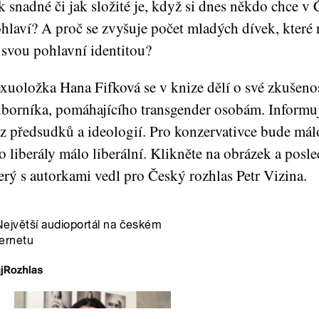
k snadné či jak složité je, když si dnes někdo chce v
hlaví? A proč se zvyšuje počet mladých dívek, které
 svou pohlavní identitou?
xuoložka Hana Fifková se v knize dělí o své zkušenost
borníka, pomáhajícího transgender osobám. Informuj
z předsudků a ideologií. Pro konzervativce bude mál
o liberály málo liberální. Klikněte na obrázek a posle
erý s autorkami vedl pro Český rozhlas Petr Vizina.