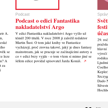
Podcast
Správ
Podcast o edici Fantastika
Svět
nakladatelství Argo
fest
účas
Petr A.
V edici Fantastika nakladatelství Argo vyšlo už
m,
téměř 200 titulů. V roce 2008 ji založil redaktor
29. ro
české
Martin Šust. O tom jaké knihy ve Fantastice
pražské
ního
vycházejí, proč zrovna takové, jaký je dnes fantasy
hlavní
ověk se
mainstream, jak se pracuje se začínajícími autory a
výročí 
ce leze
co v edici brzy vyjde - o tom všem si mimo jiné se
rodáka
ou? A
šéfem edice povídal spisovatel Jarda Konáš.
Ljudmi
t za
Coelho
í
Kepler
Szczygi
Dado N
Silvest
Hochho