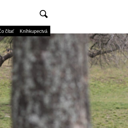
o čítať
Kníhkupectvá