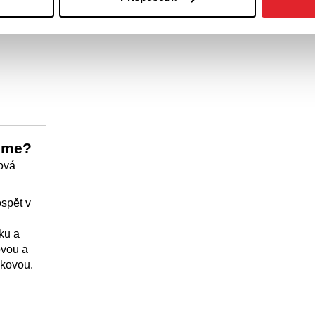
sme?
ová
ospět v
ku a
ovou a
čkovou.