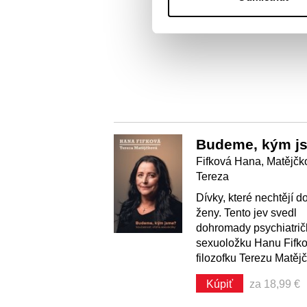
Budeme, kým j
Fifková Hana, Matějčk
Tereza
Dívky, které nechtějí d
ženy. Tento jev svedl
dohromady psychiatrič
sexuoložku Hanu Fifk
filozofku Terezu Matěj
Kúpiť
za 18,99 €