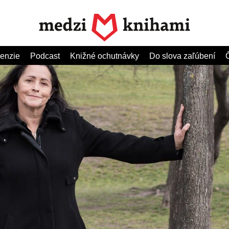
enzie
Podcast
Knižné ochutnávky
Do slova zaľúbení
Č