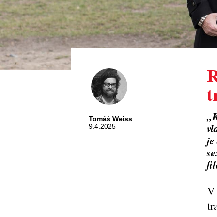
R
t
„K
Tomáš Weiss
vl
9.4.2025
je
se
fi
V 
tr