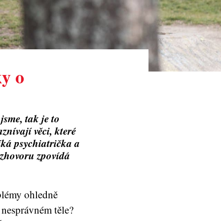
ky o
sme, tak je to
znívají věci, které
říká psychiatrička a
ozhovoru zpovídá
blémy ohledně
v nesprávném těle?