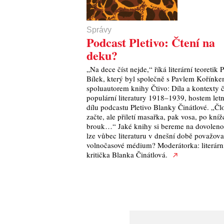
Správy
Podcast Pletivo: Čtení na
deku?
„Na dece číst nejde,“ říká literární teoretik 
Bílek, který byl společně s Pavlem Kořínke
spoluautorem knihy Čtivo: Díla a kontexty 
populární literatury 1918–1939, hostem let
dílu podcastu Pletivo Blanky Činátlové. „Čl
začte, ale přiletí masařka, pak vosa, po kníž
brouk…“ Jaké knihy si bereme na dovolen
lze vůbec literaturu v dnešní době považova
volnočasové médium? Moderátorka: literárn
kritička Blanka Činátlová.