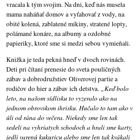
vracala k tým svojim. Na dni, keď nás musela
mama naháňať domov a vyťahovať z vody, na
obité kolená, zablatené mikiny, stratené lopty,
polámané konáre, na albumy a ozdobné
papieriky, ktoré sme si medzi sebou vymieňali.
Knižka je teda pekná hneď v dvoch rovinách.
Deti pri čítaní prenesie do sveta pouličných
zábav a dobrodružstiev Oliverovej partie a
rodičov do hier a zábav ich detstva.
„Keď bolo
leto, na našom sídlisku to vyzeralo ako na
jednom obrovskom ihrisku. Hučalo to tam ako v
úli od rána do večera. Niekedy sme len tak
sedeli na vyhriatych schodoch a hrali sme karty,
jedli varenú kukuricu alebo sme len tak kvákali