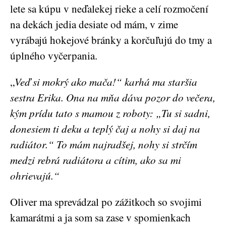
lete sa kúpu v neďalekej rieke a celí rozmočení
na dekách jedia desiate od mám, v zime
vyrábajú hokejové bránky a korčuľujú do tmy a
úplného vyčerpania.
„
Veď si mokrý ako mača!“ karhá ma staršia
sestra Erika. Ona na mňa dáva pozor do večera,
kým prídu tato s mamou z roboty: „Tu si sadni,
donesiem ti deku a teplý čaj a nohy si daj na
radiátor.“ To mám najradšej, nohy si strčím
medzi rebrá radiátora a cítim, ako sa mi
ohrievajú.“
Oliver ma sprevádzal po zážitkoch so svojimi
kamarátmi a ja som sa zase v spomienkach