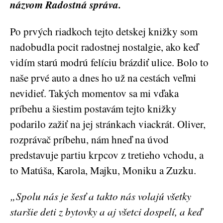
názvom Radostná správa.
Po prvých riadkoch tejto detskej knižky som
nadobudla pocit radostnej nostalgie, ako keď
vidím starú modrú felíciu brázdiť ulice. Bolo to
naše prvé auto a dnes ho už na cestách veľmi
nevidieť. Takých momentov sa mi vďaka
príbehu a šiestim postavám tejto knižky
podarilo zažiť na jej stránkach viackrát. Oliver,
rozprávač príbehu, nám hneď na úvod
predstavuje partiu krpcov z tretieho vchodu, a
to Matúša, Karola, Majku, Moniku a Zuzku.
„Spolu nás je šesť a takto nás volajú všetky
staršie deti z bytovky a aj všetci dospelí, a keď