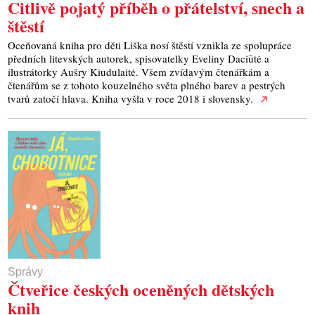
Citlivě pojatý příběh o přátelství, snech a
štěstí
Oceňovaná kniha pro děti Liška nosí štěstí vznikla ze spolupráce
předních litevských autorek, spisovatelky Eveliny Daciūtė a
ilustrátorky Aušry Kiudulaitė. Všem zvídavým čtenářkám a
čtenářům se z tohoto kouzelného světa plného barev a pestrých
tvarů zatočí hlava. Kniha vyšla v roce 2018 i slovensky.
Správy
Čtveřice českých oceněných dětských
knih