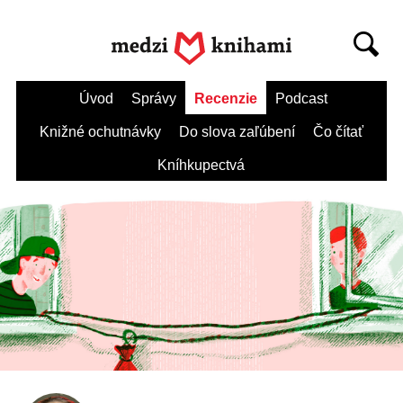
Úvod
Správy
Recenzie
Podcast
Knižné ochutnávky
Do slova zaľúbení
Čo čítať
Kníhkupectvá