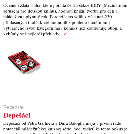
Ocenění Zlatá stuha, které pořádá česká sekce IBBY (Mezinárodní
sdružení pro dětskou knihu), hodnotí knižní tvorbu pro děti a
mládež za uplynulý rok. Porotci letos volili z více než 230
přihlášených titulů, které hodnotili z pohledu literárního i
výtvarného; svou kategorii má i komiks, jež kombinuje obojí, a
vybíraly se i nejlepší překlady.
Recenzie
Depešáci
Depešáci od Petra Gärtnera a Ďura Balogha majú v prvom rade
potenciál mládežníckej knižnej série, hoci vidieť, že tento pokus je