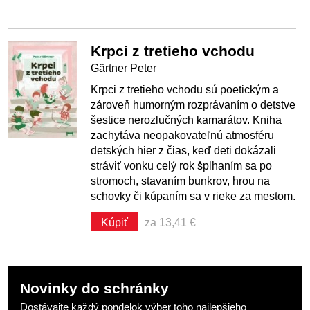
Krpci z tretieho vchodu
Gärtner Peter
Krpci z tretieho vchodu sú poetickým a
zároveň humorným rozprávaním o detstve
šestice nerozlučných kamarátov. Kniha
zachytáva neopakovateľnú atmosféru
detských hier z čias, keď deti dokázali
stráviť vonku celý rok šplhaním sa po
stromoch, stavaním bunkrov, hrou na
schovky či kúpaním sa v rieke za mestom.
Kúpiť
za 13,41 €
Novinky do schránky
Dostávajte každý pondelok výber toho najlepšieho