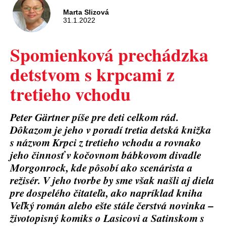
Marta Slizová
31.1.2022
Spomienková prechádzka
detstvom s krpcami z
tretieho vchodu
Peter Gärtner píše pre deti celkom rád.
Dôkazom je jeho v poradí tretia detská knižka
s názvom Krpci z tretieho vchodu a rovnako
jeho činnosť v kočovnom bábkovom divadle
Morgonrock, kde pôsobí ako scenárista a
režisér. V jeho tvorbe by sme však našli aj diela
pre dospelého čitateľa, ako napríklad kniha
Veľký román alebo ešte stále čerstvá novinka –
životopisný komiks o Lasicovi a Satinskom s