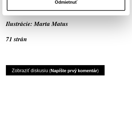
Odmietnuť
Vydal Peter Gärtner, 2021
Ilustrácie: Marta Matus
71 strán
Zobraziť diskusiu
(
Napíšte prvý komentár
)