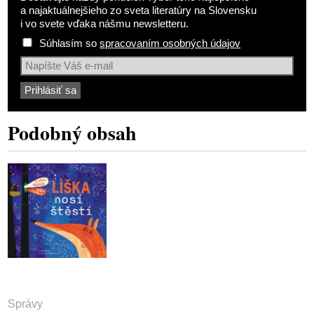
a najaktuálnejšieho zo sveta literatúry na Slovensku
i vo svete vďaka nášmu newsletteru.
Súhlasím so
spracovaním osobných údajov
Podobný obsah
Správy