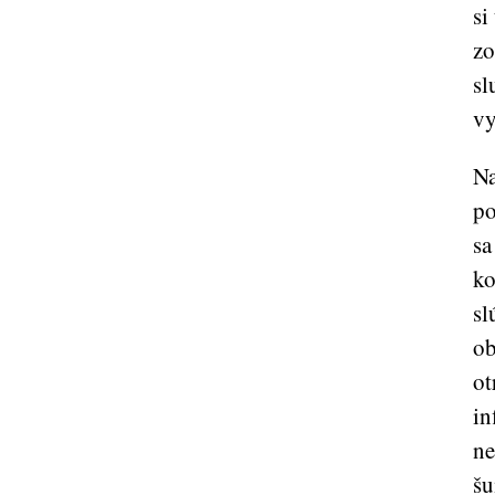
si
zo
sl
vy
Na
po
sa
ko
sl
ob
ot
in
ne
šu