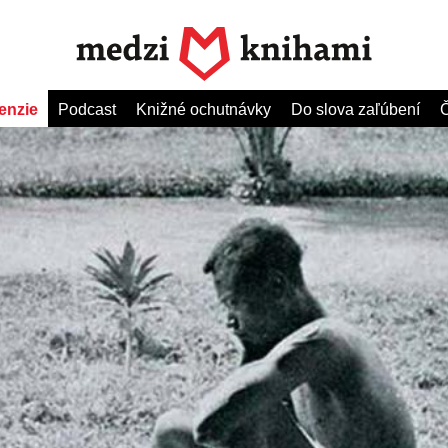
enzie
Podcast
Knižné ochutnávky
Do slova zaľúbení
Č