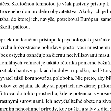
 účes. Skutočnou temnotou je však pasívny prístup k
tročeného domorodého obyvateľstva. Akoby ich jedi
užba, do ktorej ich, navyše, potreboval Európan, sam
školiť palicou.
priek modernému prístupu k psychologickej stránke 
vrchu hrôzostrašne pohŕdavý postoj voči miestnemu 
 bez ostychu označuje za čiernu necivilizovanú masu
loniálnych veľmocí je takáto rétorika pomerne bežná
úžil ako hanlivý príklad chudoby a úpadku, nad ktor
yvateľ túžil korunovať za poloboha. Nie preto, aby b
rokov zo zajatia, ale aby sa popri ich nevzácnej príto
filtroval do tohto prostredia, kde je potenciál výnos
rastnými surovinami. Ich nevyčísliteľné obete na živ
mením nehostinnej prírody, kde puška a salvy z diel 