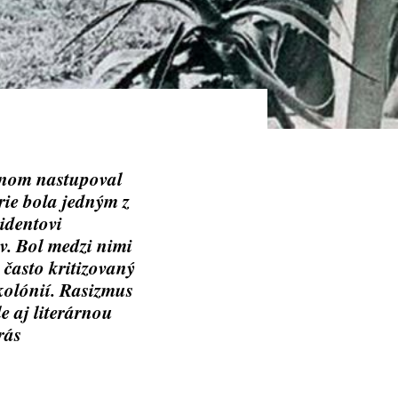
vnom nastupoval
rie bola jedným z
identovi
v. Bol medzi nimi
 často kritizovaný
kolónií. Rasizmus
le aj literárnou
rás