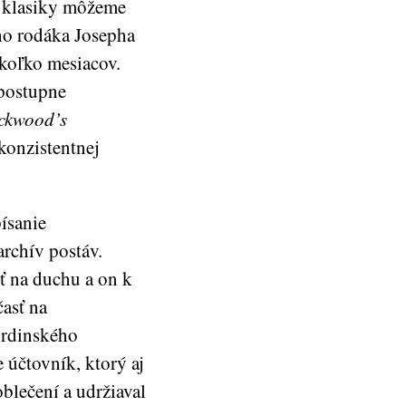
l klasiky môžeme
o rodáka Josepha
ekoľko mesiacov.
 postupne
ckwood’s
 konzistentnej
ísanie
archív postáv.
ť na duchu a on k
asť na
hrdinského
účtovník, ktorý aj
blečení a udržiaval