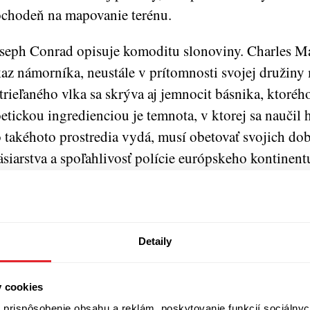
chodeň na mapovanie terénu.
seph Conrad opisuje komoditu slonoviny. Charles Ma
az námorníka, neustále v prítomnosti svojej družiny m
trieľaného vlka sa skrýva aj jemnocit básnika, ktoré
etickou ingredienciou je temnota, v ktorej sa naučil 
 takéhoto prostredia vydá, musí obetovať svojich do
siarstva a spoľahlivosť polície európskeho kontinent
vočine, ktorej faunu tvorí aj Afričan, nikto tohto člo
vnoprávny druh. Telesné tresty, od akých Marlow príl
ak na zmierenie svojej napätej morálky, tvoria hlavnú
žkej manipulácii s komoditou. Európan v týchto kon
Detaily
ôr kontrolnú funkciu. Dozerá na neohrozenosť obchod
znis so zbraňami. Do týchto štruktúr je verbované aj 
y cookies
yvateľstvo. V pomýlení nad výsadou vládnuť si osvoj
prispôsobenie obsahu a reklám, poskytovanie funkcií sociálnyc