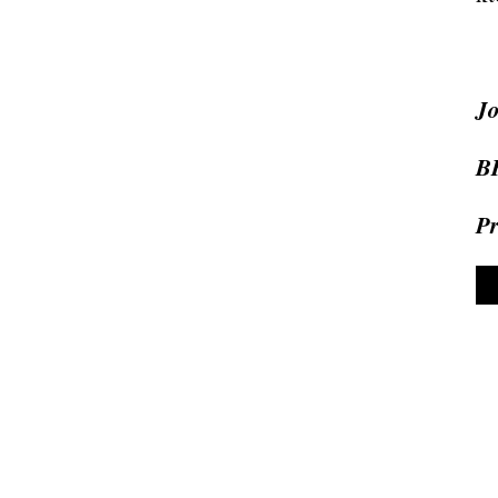
J
B
Pr