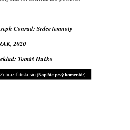
oseph Conrad:
Srdce temnoty
RAK, 2020
eklad: Tomáš Hučko
Zobraziť diskusiu
(
Napíšte prvý komentár
)