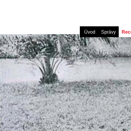
Úvod
Správy
Rec