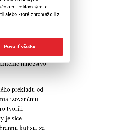
médiami, reklamnými a
li alebo ktoré zhromaždili z
chodník Kurtz. V
l po civilizovaní
ch jeho legendárnej
Povoliť všetko
a. Nemôže si
veriteľné množstvo
kého prekladu od
onializovanému
o tvorili
 je síce
brannú kulisu, za