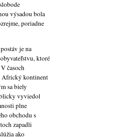
 slobode
nou výsadou bola
ozrejme, poriadne
postáv je na
obyvateľstvu, ktoré
. V časoch
. Africký kontinent
ým sa biely
iblicky vyviedol
mnosti plne
ného obchodu s
otoch zapadli
slúžia ako