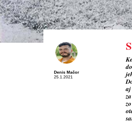
S
Ke
do
je
Denis Mačor
25.1.2021
Do
aj
za
zo
ot
sa