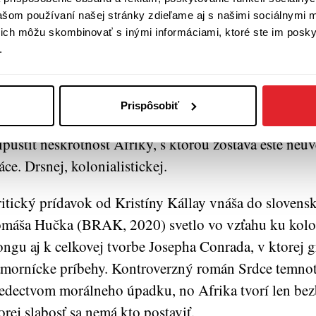
vašom používaní našej stránky zdieľame aj s našimi sociálnymi 
ža.
í ich môžu skombinovať s inými informáciami, ktoré ste im poskyt
.
svojom božskom poslaní bol presvedčený aj veľkoob
ormnej viere vo svoje ciele stratil zdravý rozum. Túži
rického obyvateľstva. Charles Marlow kráča po stopá
Prispôsobiť
obnosti a snaží sa zotrvať v zocelenej koži námorník
ipustiť neskrotnosť Afriky, s ktorou zostáva ešte neu
áce. Drsnej, kolonialistickej.
itický prídavok od Kristíny Kállay vnáša do slovens
máša Hučka (BRAK, 2020) svetlo vo vzťahu ku kol
ngu aj k celkovej tvorbe Josepha Conrada, v ktorej gr
mornícke príbehy. Kontroverzný román Srdce temnoty
edectvom morálneho úpadku, no Afrika tvorí len bez
orej slabosť sa nemá kto postaviť.