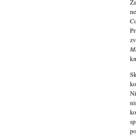
Za
ne
Co
Pr
zv
M
kn
Sk
ko
Ni
ni
ko
sp
po