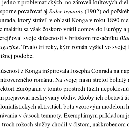
 jedno z problematických, no zároveň kultových die
sporne považovať aj
Srdce temnoty
(1902) od poľskéh
nrada, ktorý strávil v oblasti Konga v roku 1890 ni
e maláriu sa však čoskoro vrátil domov do Európy a
erejňoval svoje skúsenosti v britskom mesačníku
Bla
agazine
. Trvalo tri roky, kým román vyšiel vo svojej
ižnej podobe.
úsenosť z Konga inšpirovala Josepha Conrada na nap
ntroverzného románu. Na svojej misii stretol bohatý 
ektorí Európania v tomto prostredí túžili nepoklesnú
m prejavoval neskrývaný obdiv. Akoby ich obetavá úč
lonialistických aktivitách bola vzorovým modelom 
rávania v časoch temnoty. Exemplárnym príkladom je 
 troch rokoch služby chodil v čistom, naškrobenom o