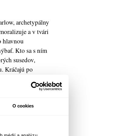
rlow, archetypálny
oralizuje a v tvári
ho hlavnou
hýbať. Kto sa s ním
brých susedov,
u. Kráčajú po
veka nepovažuje za
ežitostne odvráti
 telesnú potravu pri
činách vykonáva
O cookies
u a stráži svoj
miestne
uje krutosť bieleho
h médií a analýzu