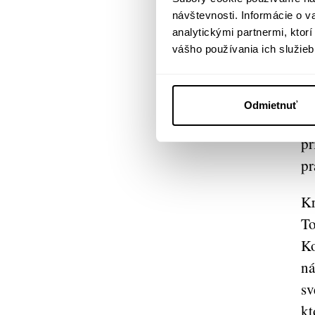
návštevnosti. Informácie o 
mu
analytickými partnermi, ktor
vášho používania ich služieb
O 
en
af
Odmietnuť
os
pr
pr
Kr
To
Ko
ná
sv
kt