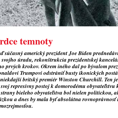
rdce temnoty
ď súčasný americký prezident Joe Biden prednedá
 svojho úradu, rekonštrukcia prezidentskej kancelá
ho prvých krokov. Okrem iného dal po bývalom prez
naldovi Trumpovi odstrániť busty ikonických postá
 niekdajší britský premiér Winston Churchill. Ten je
 svoj represívny postoj k domorodému obyvateľstvu 
 strany bieleho obyvateľstva bol nielen politickou, a
ázkou a dnes by mala byť absolútna rovnoprávnosť 
mozrejmosťou.