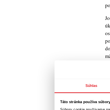
po
Jo
úk
os
po
do
mä
di
ro
zr
ťa
Súhlas
sk
bi
Táto stránka používa súbor
ob
Súbory cookie používame na 