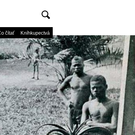
o čítať
Kníhkupectvá