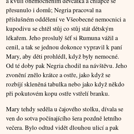
a kvůli onemocněním děvčátka a chlapce se
přesunulo i domů; Negria pracoval na
příslušném oddělení ve Všeobecné nemocnici a
kupodivu se chtěl stůj co stůj stát dětským
lékařem. Jeho proslulý šéf si Rumuna vážil a
cenil, a tak se jednou dokonce vypravil k paní
Mary, aby děti prohlédl, když byly nemocné.
Od té doby pak Negria chodil na návštěvu. Jeho
zvonění znělo krátce a ostře, jako když se
rozbíjí skleněná tabulka nebo jako když někdo
při pokutovém kopu ostře vstřelí branku.
Mary tehdy seděla u čajového stolku, dívala se
ven do sotva počínajícího šera pozdně letního
večera. Bylo odtud vidět dlouhou ulicí a pak