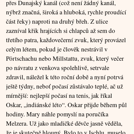
přes Dunajský kanál (což není žádný kanál,
nýbrž značná, široká a hluboká, rychle proudící
část řeky) naproti na druhý břeh. Z ulice
zazníval křik hrajících si chlapců až sem do
třetího patra, každovečerní zvuk, který provázel
celým létem, pokud je člověk nestrávil v
Pörtschachu nebo Millstattu, zvuk, který večer
po návratu z venkova spolehlivě, setrvale
zdravil, náležel k této roční době a nyní potrvá
ještě týdny, neboť počasí zůstávalo teplé, ač už
mírnější: nejlepší počasí na tenis, jak říkal
Oskar, „indiánské léto“. Oskar přijde během půl
hodiny. Mary náhle pomyslí na poručíka
Melzera. Už jako mladičké děvče jasně věděla,
že je skutečně hloupý. Bylo to v Ischlu, muselo