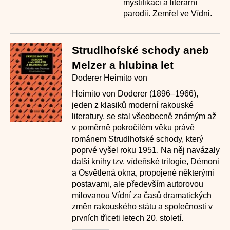
mystifikaci a literární
parodii. Zemřel ve Vídni.
Strudlhofské schody aneb
Melzer a hlubina let
Doderer Heimito von
Heimito von Doderer (1896–1966),
jeden z klasiků moderní rakouské
literatury, se stal všeobecně známým až
v poměrně pokročilém věku právě
románem Strudlhofské schody, který
poprvé vyšel roku 1951. Na něj navázaly
další knihy tzv. vídeňské trilogie, Démoni
a Osvětlená okna, propojené některými
postavami, ale především autorovou
milovanou Vídní za časů dramatických
změn rakouského státu a společnosti v
prvních třiceti letech 20. století.