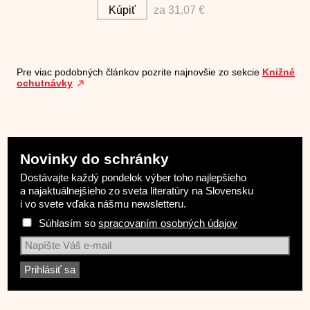
Kúpiť
za 31,07 €
Pre viac podobných článkov pozrite najnovšie zo sekcie
Knižné
ochutnávky
Novinky do schránky
Dostávajte každý pondelok výber toho najlepšieho
a najaktuálnejšieho zo sveta literatúry na Slovensku
i vo svete vďaka nášmu newsletteru.
Súhlasím so
spracovaním osobných údajov