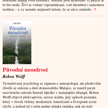
dokonale utajují svou existenci. Některé jsou neškodné. O jiných se
to říct nedá. Živí se vašimi vzpomínkami, vaší identitou i samotnou
realitou – a vy nemáte nejmenší tušení, že se něco změnilo.
Původní moudrost
Roben Wolff
Vystudovaný psycholog se zájmem o antropologii, ale především
člověk se srdcem a duší domorodého Malajce, se naučil jazyk
uzavřeného národa Senoiů žijícího v malajsijské džungli. Roben
Wolff objevil překvapivou, novou realitu, jiný způsob poznání,
který v životě většiny moderních Američanů a Evropanů zcela
chybí, a pokud už o něm padne nějaká zmínka, pak jej naši