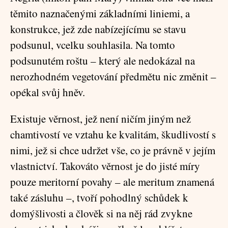
těmito naznačenými základními liniemi, a
konstrukce, jež zde nabízejícímu se stavu
podsunul, vcelku souhlasila. Na tomto
podsunutém roštu – který ale nedokázal na
nerozhodném vegetování předmětu nic změnit –
opékal svůj hněv.
Existuje věrnost, jež není ničím jiným než
chamtivostí ve vztahu ke kvalitám, škudlivostí s
nimi, jež si chce udržet vše, co je právně v jejím
vlastnictví. Takováto věrnost je do jisté míry
pouze meritorní povahy – ale meritum znamená
také zásluhu –, tvoří pohodlný schůdek k
domýšlivosti a člověk si na něj rád zvykne