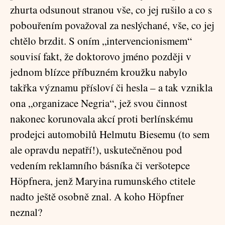
zhurta odsunout stranou vše, co jej rušilo a co s
pobouřením považoval za neslýchané, vše, co jej
chtělo brzdit. S oním „intervencionismem“
souvisí fakt, že doktorovo jméno později v
jednom blízce příbuzném kroužku nabylo
takřka významu přísloví či hesla – a tak vznikla
ona „organizace Negria“, jež svou činnost
nakonec korunovala akcí proti berlínskému
prodejci automobilů Helmutu Biesemu (to sem
ale opravdu nepatří!), uskutečněnou pod
vedením reklamního básníka či veršotepce
Höpfnera, jenž Maryina rumunského ctitele
nadto ještě osobně znal. A koho Höpfner
neznal?