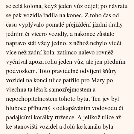
se celá kolona, když jeden vůz odjel; po návratu
se pak vozidla řadila na konec. Z toho čas od
času vyplývalo pomalé přejíždění jízdní dráhy
jedním či vícero vozidly, a nakonec zůstalo
napravo stát vždy jedno, z něhož nebylo vidět
více než zadní kola, zatímco nalevo rovněž
vyčníval zpoza rohu jeden vůz, ale jen předním
podvozkem. Toto pravidelné odvíjení šňůry
vozidel na konci ulice patřilo pro Mary po
všechna ta léta k samozřejmostem a
nepochopitelnostem tohoto bytu. Ten jev byl
hluboce příbuzný s odkapáváním vodovodu či
padajícími korálky růžence. A jelikož ulice až
ke stanovišti vozidel a dolů ke kanálu byla