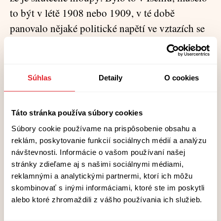
to být v létě 1908 nebo 1909, v té době
panovalo nějaké politické napětí ve vztazích se
Srbskem. Že se však od ní poručík Melzer, i se
svou hloupostí, nakonec oprostil, to do jisté
míry tuto hloupost a s ní její vlastní nadřazenost
Súhlas
Detaily
O cookies
opět neutralizovalo, ačkoli současně leccos
tušila o pozadí jeho ústupu a jeho zmizení do
Táto stránka používa súbory cookies
jakési garnizóny dole v Bosně, kde ještě byli
Súbory cookie používame na prispôsobenie obsahu a
medvědi, jak opakovaně vyprávěl; sám se na lov
reklám, poskytovanie funkcií sociálnych médií a analýzu
medvěda chystal. „Přineste mi potom, pane
návštevnosti. Informácie o vašom používaní našej
Melzere, kůži, z toho medvěda, kterého jste mi
stránky zdieľame aj s našimi sociálnymi médiami,
reklamnými a analytickými partnermi, ktorí ich môžu
nabulíkoval.“
skombinovať s inými informáciami, ktoré ste im poskytli
alebo ktoré zhromaždili z vášho používania ich služieb.
Od té doby uplynulo přibližně čtrnáct let. Její