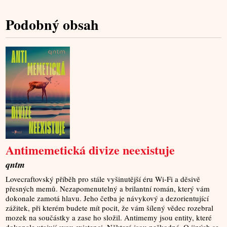
Podobný obsah
Antimemetická divize neexistuje
qntm
Lovecraftovský příběh pro stále vyšinutější éru Wi-Fi a děsivě
přesných memů. Nezapomenutelný a brilantní román, který vám
dokonale zamotá hlavu. Jeho četba je návykový a dezorientující
zážitek, při kterém budete mít pocit, že vám šílený vědec rozebral
mozek na součástky a zase ho složil. Antimemy jsou entity, které