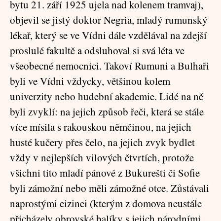
bytu 21. září 1925 ujela nad kolenem tramvaj),
objevil se jistý doktor Negria, mladý rumunský
lékař, který se ve Vídni dále vzdělával na zdejší
proslulé fakultě a odsluhoval si svá léta ve
všeobecné nemocnici. Takoví Rumuni a Bulhaři
byli ve Vídni vždycky, většinou kolem
univerzity nebo hudební akademie. Lidé na ně
byli zvyklí: na jejich způsob řeči, která se stále
více mísila s rakouskou němčinou, na jejich
husté kučery přes čelo, na jejich zvyk bydlet
vždy v nejlepších vilových čtvrtích, protože
všichni tito mladí pánové z Bukurešti či Sofie
byli zámožní nebo měli zámožné otce. Zůstávali
naprostými cizinci (kterým z domova neustále
přicházely obrovské balíky s jejich národními