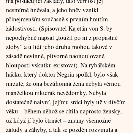
má postačující základy, tato věrnost jej
nesmírně hněvala, a jeho hněv vznikl
přinejmenším současně s prvním hnutím
žádostivosti. (Spisovatel Kajetán von S. by
nepochybně napsal „toužil po ní z propastné
zloby“ a u lidí jeho druhu mohou takové v
zásadě nevinné, pitvorně naondulované
hlouposti vskutku existovat). Na rybářském
háčku, který doktor Negria spolkl, bylo však
mrzuté, že ona bezúhonná žena nebyla věrnou
manželkou nikterak nevědomky. Nebyla
dostatečně naivní, jejímu srdci byly už v dívčím
věku – během něhož se cítila naprosto žensky,
už když jí bylo čtrnáct – známy všemožné
záludy a záhyby, a tak se později rozvinula a