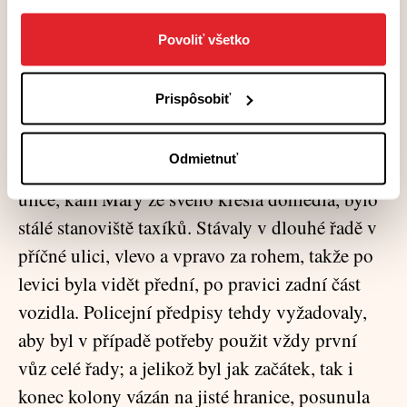
otec v Ischlu jednou řekl, že by Melzer musel
opustit službu, kdyby se s ní chtěl oženit. Ale:
Povoliť všetko
tehdy ji přece mohl mít, bezpochyby. Byl to
velmi, velmi srdečný mládenec, stále zcela
Prispôsobiť
stejnoměrně veselý a korektní. Starosti neměl
žádné. Později by ho bývala podvedla, i to dnes
Odmietnuť
věděla. Kvůli té jeho stejnoměrnosti. Na konci
ulice, kam Mary ze svého křesla dohlédla, bylo
stálé stanoviště taxíků. Stávaly v dlouhé řadě v
příčné ulici, vlevo a vpravo za rohem, takže po
levici byla vidět přední, po pravici zadní část
vozidla. Policejní předpisy tehdy vyžadovaly,
aby byl v případě potřeby použit vždy první
vůz celé řady; a jelikož byl jak začátek, tak i
konec kolony vázán na jisté hranice, posunula