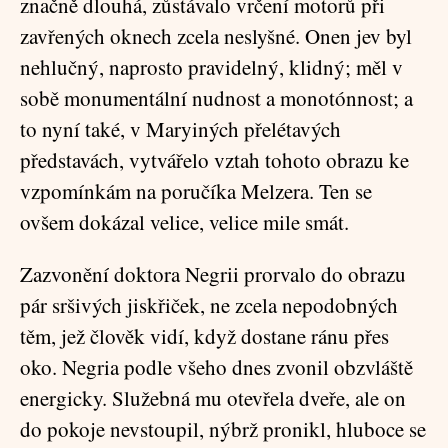
značně dlouhá, zůstávalo vrčení motorů při
zavřených oknech zcela neslyšné. Onen jev byl
nehlučný, naprosto pravidelný, klidný; měl v
sobě monumentální nudnost a monotónnost; a
to nyní také, v Maryiných přelétavých
představách, vytvářelo vztah tohoto obrazu ke
vzpomínkám na poručíka Melzera. Ten se
ovšem dokázal velice, velice mile smát.
Zazvonění doktora Negrii prorvalo do obrazu
pár sršivých jiskřiček, ne zcela nepodobných
těm, jež člověk vidí, když dostane ránu přes
oko. Negria podle všeho dnes zvonil obzvláště
energicky. Služebná mu otevřela dveře, ale on
do pokoje nevstoupil, nýbrž pronikl, hluboce se