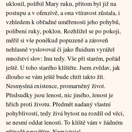
uklonil, políbil Mary ruku, přitom byl již na
postupu a v ofenzívě, a ona vtíravost zůstala, i
vzhledem k obřadné uměřenosti jeho pohybů,
políbení ruky, poklon. Rozhlížel se po pokoji,
měřil si vše poněkud popuzeně a zároveň
nehlasně vyslovoval či jako fluidum vyrážel
množství slov: Inu tedy. Vše při starém, pořád
ještě. U toho starého klíštěte. Jsem zvědav, jak
dlouho se vám ještě bude chtít takto žít.
Nesmyslná existence, promarněný život.
Předsudky jsou lenost, nic jiného, lenost je
hřích proti životu. Předmět nadaný vlastní
pohyblivostí, tedy živá bytost na rozdíl od věci,
se nesmí oddat lenosti. To klíště vám v žádném
případě neuvěřím. Neexistuje!