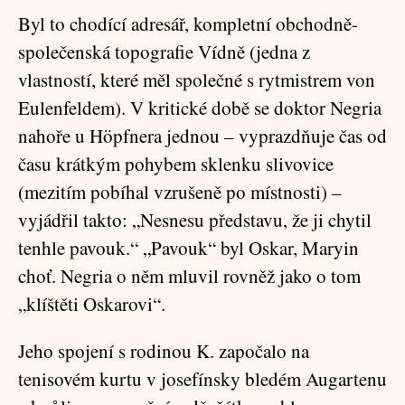
Byl to chodící adresář, kompletní obchodně-
společenská topografie Vídně (jedna z
vlastností, které měl společné s rytmistrem von
Eulenfeldem). V kritické době se doktor Negria
nahoře u Höpfnera jednou – vyprazdňuje čas od
času krátkým pohybem sklenku slivovice
(mezitím pobíhal vzrušeně po místnosti) –
vyjádřil takto: „Nesnesu představu, že ji chytil
tenhle pavouk.“ „Pavouk“ byl Oskar, Maryin
choť. Negria o něm mluvil rovněž jako o tom
„klíštěti Oskarovi“.
Jeho spojení s rodinou K. započalo na
tenisovém kurtu v josefínsky bledém Augartenu