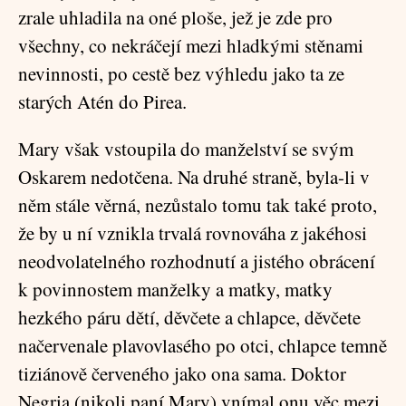
zrale uhladila na oné ploše, jež je zde pro
všechny, co nekráčejí mezi hladkými stěnami
nevinnosti, po cestě bez výhledu jako ta ze
starých Atén do Pirea.
Mary však vstoupila do manželství se svým
Oskarem nedotčena. Na druhé straně, byla-li v
něm stále věrná, nezůstalo tomu tak také proto,
že by u ní vznikla trvalá rovnováha z jakéhosi
neodvolatelného rozhodnutí a jistého obrácení
k povinnostem manželky a matky, matky
hezkého páru dětí, děvčete a chlapce, děvčete
načervenale plavovlasého po otci, chlapce temně
tiziánově červeného jako ona sama. Doktor
Negria (nikoli paní Mary) vnímal onu věc mezi