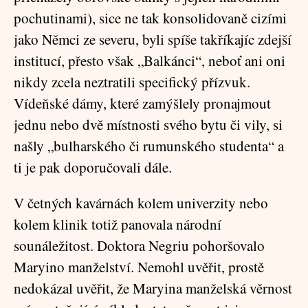
pochutinami), sice ne tak konsolidovaně cizími
jako Němci ze severu, byli spíše takříkajíc zdejší
institucí, přesto však „Balkánci“, neboť ani oni
nikdy zcela neztratili specifický přízvuk.
Vídeňské dámy, které zamýšlely pronajmout
jednu nebo dvě místnosti svého bytu či vily, si
našly „bulharského či rumunského studenta“ a
ti je pak doporučovali dále.
V četných kavárnách kolem univerzity nebo
kolem klinik totiž panovala národní
sounáležitost. Doktora Negriu pohoršovalo
Maryino manželství. Nemohl uvěřit, prostě
nedokázal uvěřit, že Maryina manželská věrnost