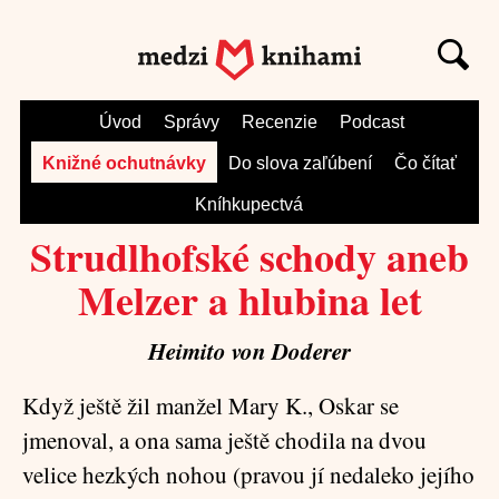
Úvod
Správy
Recenzie
Podcast
Knižné ochutnávky
Do slova zaľúbení
Čo čítať
Kníhkupectvá
Strudlhofské schody aneb
Melzer a hlubina let
Heimito von Doderer
Když ještě žil manžel Mary K., Oskar se
jmenoval, a ona sama ještě chodila na dvou
velice hezkých nohou (pravou jí nedaleko jejího