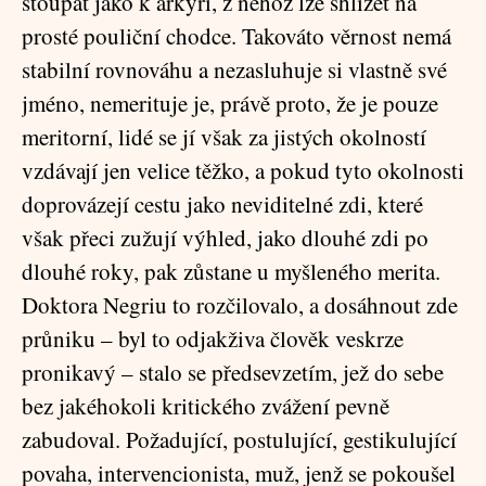
stoupat jako k arkýři, z něhož lze shlížet na
prosté pouliční chodce. Takováto věrnost nemá
stabilní rovnováhu a nezasluhuje si vlastně své
jméno, nemerituje je, právě proto, že je pouze
meritorní, lidé se jí však za jistých okolností
vzdávají jen velice těžko, a pokud tyto okolnosti
doprovázejí cestu jako neviditelné zdi, které
však přeci zužují výhled, jako dlouhé zdi po
dlouhé roky, pak zůstane u myšleného merita.
Doktora Negriu to rozčilovalo, a dosáhnout zde
průniku – byl to odjakživa člověk veskrze
pronikavý – stalo se předsevzetím, jež do sebe
bez jakéhokoli kritického zvážení pevně
zabudoval. Požadující, postulující, gestikulující
povaha, intervencionista, muž, jenž se pokoušel