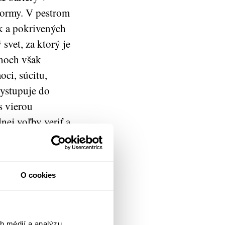
normy. V pestrom
k a pokrivených
svet, za ktorý je
ahoch však
ci, súcitu,
vystupuje do
s vierou
ej voľby veriť a
vládania vedomia je
ozrejme, že aj v
 podobách, miestami
O cookies
e trocha naivné.
h médií a analýzu