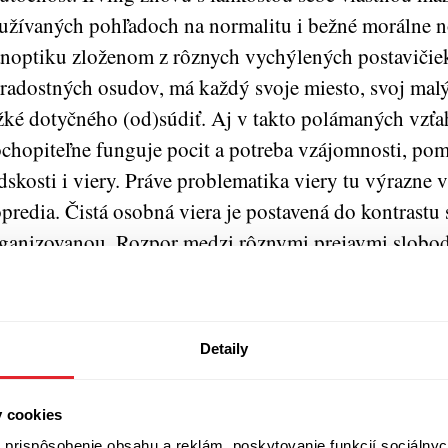
užívaných pohľadoch na normalitu i bežné morálne 
noptiku zloženom z rôznych vychýlených postavičie
radostných osudov, má každý svoje miesto, svoj malý 
žké dotyčného (od)súdiť. Aj v takto polámaných vzť
chopiteľne funguje pocit a potreba vzájomnosti, pomo
dskosti i viery. Práve problematika viery tu výrazne 
predia. Čistá osobná viera je postavená do kontrastu 
ganizovanou. Rozpor medzi rôznymi prejavmi slobodn
zmanitými formami (seba)manipulácie, kontroly či o
gicky vystavený silnej kritike, irónii a sarkazmu. Sam
kýchto svetoch kvitne láska a to v skutočne rôznych
Detaily
päť) riadne nabúravajúca jej „obyčajné“ formy.
akávať od Irvinga nejaké revolučné prevraty je zrejm
y cookies
prispôsobenie obsahu a reklám, poskytovanie funkcií sociálnyc