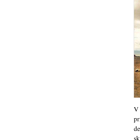
V 
pr
de
sk