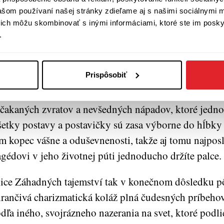
ho štýl je rokmi presne zadefinovaný a pevne ukotve
vašom používaní našej stránky zdieľame aj s našimi sociálnymi 
dziach. Zlé jazyky dokonca môžu tvrdiť, že sa starý 
í ich môžu skombinovať s inými informáciami, ktoré ste im poskyt
akuje a motá sa v bludnom kruhu stagnácie, čomu nah
.
lá dávka klasického klišé, umocnená odkazmi na há
edchádzajúce práce. Fajn, ale čo, keď je to stále tak v
Prispôsobiť
íťažlivé? Stále je to vynikajúco premyslené, emocion
ovokatívne, plné najrôznejších jemností, detailov, (stá
čakaných zvratov a nevšedných nápadov, ktoré jedn
etky postavy a postavičky sú zasa výborne do hĺbky 
m kopec vášne a oduševnenosti, takže aj tomu najpos
agédovi v jeho životnej púti jednoducho držíte palce.
ice Záhadných tajemství tak v konečnom dôsledku p
rančivá charizmatická koláž plná čudesných príbeho
dľa iného, svojrázneho nazerania na svet, ktoré podli