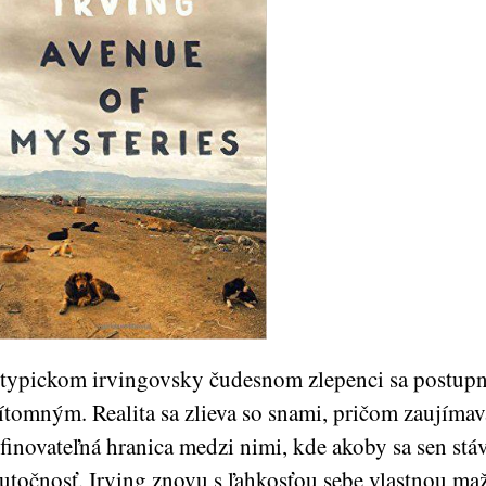
typickom irvingovsky čudesnom zlepenci sa postupne
ítomným. Realita sa zlieva so snami, pričom zaujímavá
finovateľná hranica medzi nimi, kde akoby sa sen stá
utočnosť. Irving znovu s ľahkosťou sebe vlastnou maž