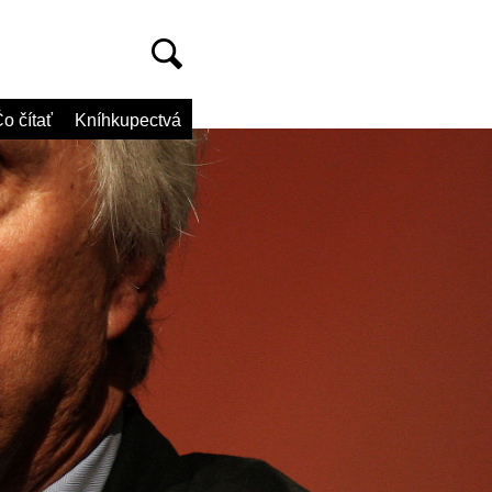
o čítať
Kníhkupectvá