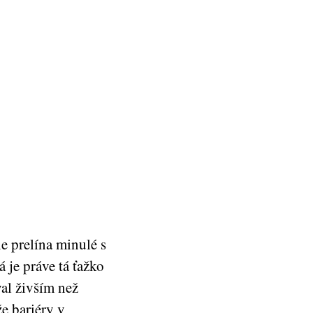
 prelína minulé s
 je práve tá ťažko
val živším než
e bariéry v