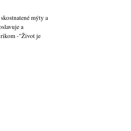
 skostnatené mýty a
oslavuje a
rikom -"Život je