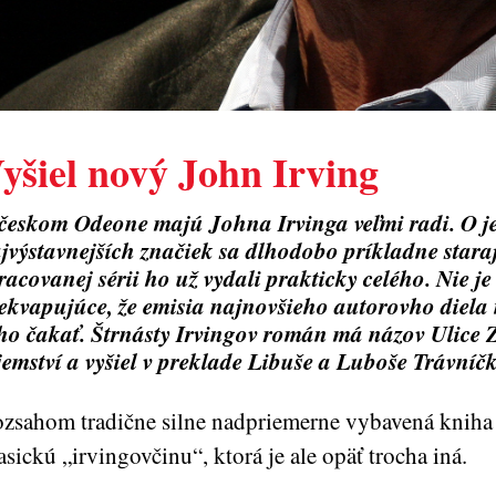
yšiel nový John Irving
českom Odeone majú Johna Irvinga veľmi radi. O je
jvýstavnejších značiek sa dlhodobo príkladne stara
racovanej sérii ho už vydali prakticky celého. Nie je
ekvapujúce, že emisia najnovšieho autorovho diela
ho čakať. Štrnásty Irvingov román má názov Ulice
jemství a vyšiel v preklade Libuše a Luboše Trávníč
zsahom tradične silne nadpriemerne vybavená kniha
asickú „irvingovčinu“, ktorá je ale opäť trocha iná.