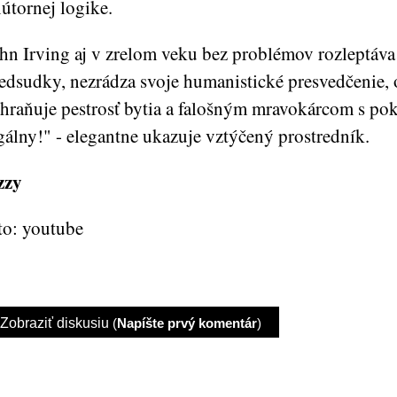
útornej logike.
hn Irving aj v zrelom veku bez problémov rozleptáva
edsudky, nezrádza svoje humanistické presvedčenie, 
hraňuje pestrosť bytia a falošným mravokárcom s pok
gálny!" - elegantne ukazuje vztýčený prostredník.
zzy
to: youtube
Zobraziť diskusiu
(
Napíšte prvý komentár
)