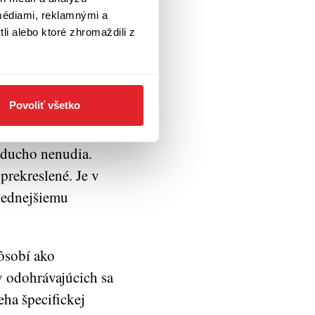
ný v stanovených
médiami, reklamnými a
pán len dokola
li alebo ktoré zhromaždili z
ráva aj väčšia než
dam všetky jeho
eľmi pohlcujúce a
Povoliť všetko
álne náročné,
le ešte)
oducho nenudia.
prekreslené. Je v
lednejšiemu
ôsobí ako
v odohrávajúcich sa
eha špecifickej