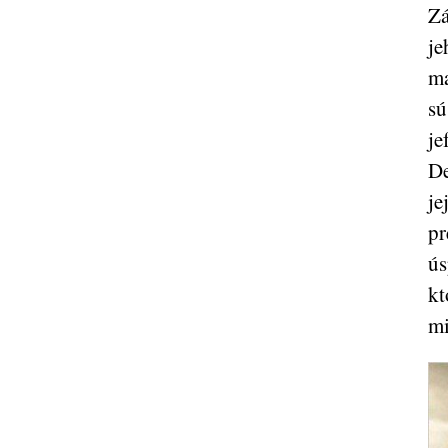
Zá
je
ma
sú
je
De
je
pr
ús
kt
mi