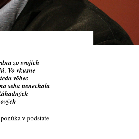
dnu zo svojich
jú. Vo vkusne
 teda vôbec
 na seba nenechala
 Záhadných
kových
 ponúka v podstate