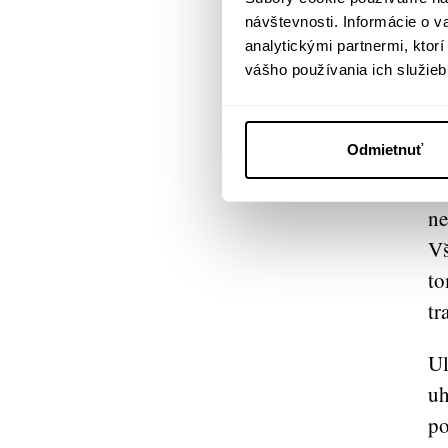
Je
návštevnosti. Informácie o 
me
analytickými partnermi, ktor
op
vášho používania ich služieb
ma
pr
Odmietnuť
pr
pr
ne
Vš
to
tr
Ul
uh
po