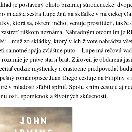
klad je postavený okolo bizarnej súrodeneckej dvoji
ho mladšia sestra Lupe žijú na skládke v mexickej Oa
tky, ktorá sa, okrem iného, venuje prostitúcii, takže o
 zastretí rúškom neznáma. Náhradným otcom im je Ri
fe“ – muž zo skládky, ktorý v ich živote nahrádza vše
ti samotné spája zvláštne puto – Lupe má rečovú vadu
j rozumie je práve starší brat. Zároveň je obdarená ja
ečítať cudzie myšlienky a čiastočne predpovedať budú
pešný románopisec Juan Diego cestuje na Filipíny s 
oré v mladosti sľúbil splniť. Spolu s ním cestuje aj n
nulosti, spomienok a životných skúseností.