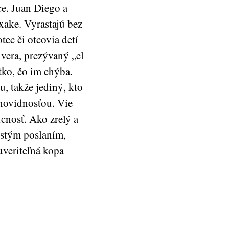
ce. Juan Diego a
xake. Vyrastajú bez
tec či otcovia detí
vera, prezývaný „el
tko, čo im chýba.
, takže jediný, kto
snovidnosťou. Vie
cnosť. Ako zrelý a
istým poslaním,
euveriteľná kopa