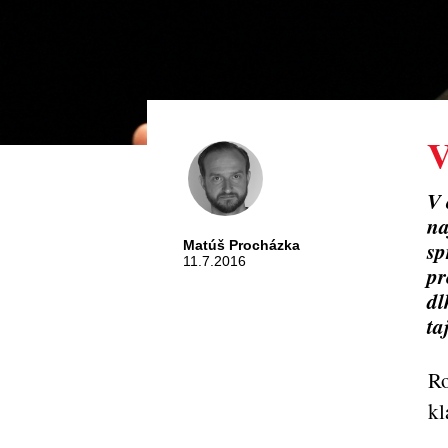
V
V 
na
sp
Matúš Procházka
11.7.2016
pr
dl
ta
Ro
kl