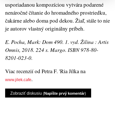
usporiadanou kompozíciou vytvára podarené
nenáročné čítanie do hromadného prostriedku,
čakárne alebo doma pod dekou. Žiaľ, stále to nie
je autorov vlastný originálny príbeh.
E. Pocha, Mark:
Dom 490
. 1. vyd. Žilina : Artis
Omnis, 2018. 224 s. Margo. ISBN 978-80-
8201-023-0.
Viac recenzií od Petra F. 'Ria Jílka na
.
www.jilek.cafe
Zobraziť diskusiu
(
Napíšte prvý komentár
)