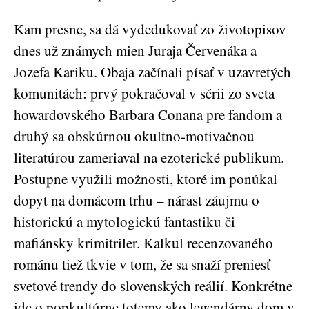
Kam presne, sa dá vydedukovať zo životopisov
dnes už známych mien Juraja Červenáka a
Jozefa Kariku. Obaja začínali písať v uzavretých
komunitách: prvý pokračoval v sérii zo sveta
howardovského Barbara Conana pre fandom a
druhý sa obskúrnou okultno-motivačnou
literatúrou zameriaval na ezoterické publikum.
Postupne využili možnosti, ktoré im ponúkal
dopyt na domácom trhu – nárast záujmu o
historickú a mytologickú fantastiku či
mafiánsky krimitriler. Kalkul recenzovaného
románu tiež tkvie v tom, že sa snaží preniesť
svetové trendy do slovenských reálií. Konkrétne
ide o popkultúrne totemy ako legendárny dom v