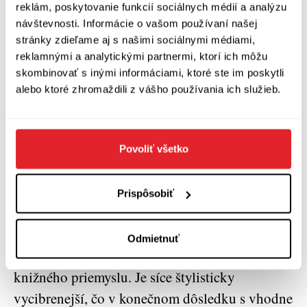
Ako väčšine epigónskych autorov populárnej
reklám, poskytovanie funkcií sociálnych médií a analýzu
návštevnosti. Informácie o vašom používaní našej
literatúry, aj jemu chýba schopnosť byť
stránky zdieľame aj s našimi sociálnymi médiami,
dostatočne autentický v zobrazení povahy ľudí,
reklamnými a analytickými partnermi, ktorí ich môžu
jeho fikcia stojí hlavne na násilnom afekte a
skombinovať s inými informáciami, ktoré ste im poskytli
grotesknej pornografickej obsesii: „
alebo ktoré zhromaždili z vášho používania ich služieb.
Zuzana sa
hojdala na Martinovi s nekonečným potešením,
vychutnávala si jeho mužnosť, jeho
Povoliť všetko
sedemnásťcentimetrovú pýchu týčiacu sa do
noci ako maják v strede oceánu
“ (s. 59).
Prispôsobiť
Tento román sa výrazne neodlišuje od E.
Pochovej predchádzajúcej tvorby, ktorá takisto
Odmietnuť
otvorene imituje kultové diela filmového a
knižného priemyslu. Je síce štylisticky
vycibrenejší, čo v konečnom dôsledku s vhodne