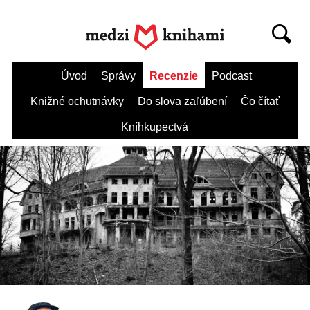
Úvod
Správy
Recenzie
Podcast
Knižné ochutnávky
Do slova zaľúbení
Čo čítať
Kníhkupectvá