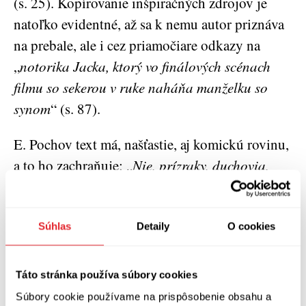
(s. 25). Kopírovanie inšpiračných zdrojov je
natoľko evidentné, až sa k nemu autor priznáva
na prebale, ale i cez priamočiare odkazy na
„
notorika Jacka, ktorý vo finálových scénach
filmu so sekerou v ruke naháňa manželku so
synom
“ (s. 87).
E. Pochov text má, našťastie, aj komickú rovinu,
a to ho zachraňuje: „
Nie, prízraky, duchovia,
astrálne sféry, nič také neexistuje. Nanajvýš v
bujnej fantázii druhoradých spisovateľov
“ (s.
107). Sám skrátka vie, že dozaista nie je
Súhlas
Detaily
O cookies
Kingom, ani jeho miestnou verziou, lebo ten,
presne naopak, od konca sedemdesiatych rokov
Táto stránka používa súbory cookies
globálne stanovuje vektory hrôzy a strachu.
Súbory cookie používame na prispôsobenie obsahu a