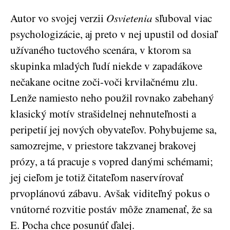
Autor vo svojej verzii
Osvietenia
sľuboval viac
psychologizácie, aj preto v nej upustil od dosiaľ
užívaného tuctového scenára, v ktorom sa
skupinka mladých ľudí niekde v zapadákove
nečakane ocitne zoči-voči krvilačnému zlu.
Lenže namiesto neho použil rovnako zabehaný
klasický motív strašidelnej nehnuteľnosti a
peripetií jej nových obyvateľov. Pohybujeme sa,
samozrejme, v priestore takzvanej brakovej
prózy, a tá pracuje s vopred danými schémami;
jej cieľom je totiž čitateľom naservírovať
prvoplánovú zábavu. Avšak viditeľný pokus o
vnútorné rozvitie postáv môže znamenať, že sa
E. Pocha chce posunúť ďalej.