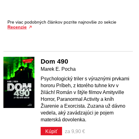
Pre viac podobných článkov pozrite najnovšie zo sekcie
Recenzie
Dom 490
Marek E. Pocha
Psychologický triler s výraznými prvkami
hororu Príbeh, z ktorého tuhne krv v
žilách! Román v štýle filmov Amityville
Horror, Paranormal Activity a kníh
Žiarenie a Exorcista. Zuzana už dávno
vedela, aký zavádzajúci je pojem
materská dovolenka.
Kúpiť
za 9,90 €