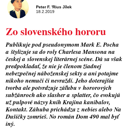
Peter F. 'Rius Jílek
18.2.2019
Zo slovenského hororu
Publikuje pod pseudonymom Mark E. Pocha
a štylizuje sa do roly Charlesa Mansona na
českej a slovenskej literárnej scéne. Dá sa však
predpokladať, že nie je členom žiadnej
nebezpečnej náboženskej sekty a ani potajme
nikoho nemučí či nevraždí. Jeho doterajšia
tvorba ale potvrdzuje záľubu v hororových
subžánroch ako slasher a splatter, čo evokujú
už pulpové názvy kníh Krajina kanibalov,
Kontakt. Záhuba prichádza z nebies alebo Na
Dušičky zomrieš. No román Dom 490 mal byť
iný.