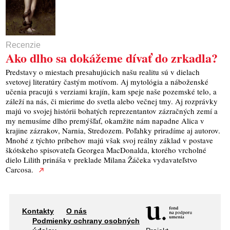
Recenzie
Ako dlho sa dokážeme dívať do zrkadla?
Predstavy o miestach presahujúcich našu realitu sú v dielach
svetovej literatúry častým motívom. Aj mytológia a náboženské
učenia pracujú s verziami krajín, kam speje naše pozemské telo, a
záleží na nás, či mierime do svetla alebo večnej tmy. Aj rozprávky
majú vo svojej histórii bohatých reprezentantov zázračných zemí a
my nemusíme dlho premýšľať, okamžite nám napadne Alica v
krajine zázrakov, Narnia, Stredozem. Poľahky priradíme aj autorov.
Mnohé z týchto príbehov majú však svoj reálny základ v postave
škótskeho spisovateľa Georgea MacDonalda, ktorého vrcholné
dielo Lilith prináša v preklade Milana Žáčeka vydavateľstvo
Carcosa.
Kontakty
O nás
Podmienky ochrany osobných