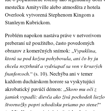
mestečku Amityville alebo atmosféra z hotela
Overlook vytvorená Stephenom Kingom a
Stanleym Kubrickom.
Problém napokon nastáva práve v netvorivom
preberaní už použitého, často povedomých
obrazov z komerčných snímok: „
Vypuklina,
ktorá sa pod kožou pohybovala, ani čo by ju
chcela roztrhnúť a vydriapať sa von v krvavých
franforcoch.
“ (s. 10). Nechýba ani v temer
každom duchárskom horore sa vyskytujúci
akrobatický pavúčí démon: „
Skoro mu oči z
jamiek vypadli: dievča ako živá pochodeň liezlo
štvornožky popri schodisku priamo po stene!
“