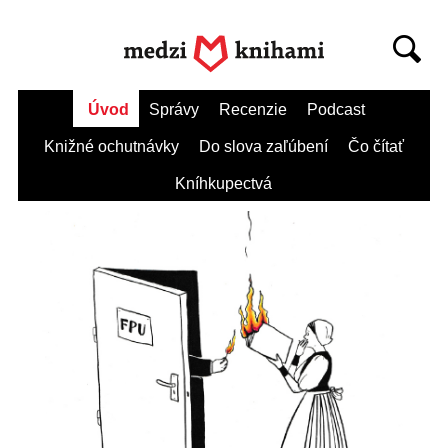
Úvod
Správy
Recenzie
Podcast
Knižné ochutnávky
Do slova zaľúbení
Čo čítať
Kníhkupectvá