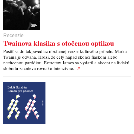
Recenzie
Twainova klasika s otočenou optikou
Pustiť sa do takpovediac obrátenej verzie kultového príbehu Marka
Twaina je odvaha. Hrozí, že celý nápad skončí fiaskom alebo
nechcenou paródiou. Everettov James sa vydaril a akcent na ľudskú
slobodu zaznieva rovnako intenzívne.