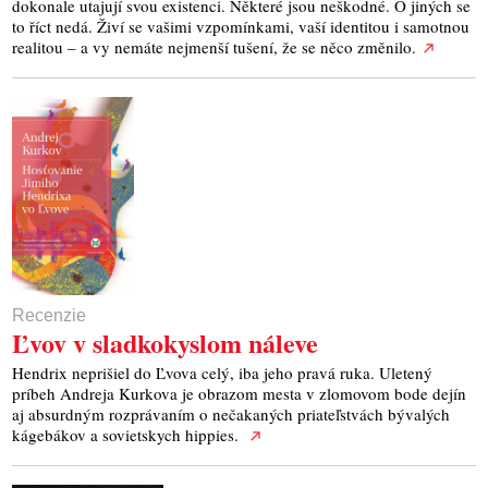
dokonale utajují svou existenci. Některé jsou neškodné. O jiných se
to říct nedá. Živí se vašimi vzpomínkami, vaší identitou i samotnou
realitou – a vy nemáte nejmenší tušení, že se něco změnilo.
Recenzie
Ľvov v sladkokyslom náleve
Hendrix neprišiel do Ľvova celý, iba jeho pravá ruka. Uletený
príbeh Andreja Kurkova je obrazom mesta v zlomovom bode dejín
aj absurdným rozprávaním o nečakaných priateľstvách bývalých
kágebákov a sovietskych hippies.