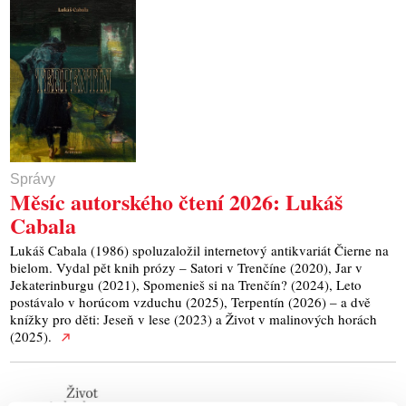
Správy
Měsíc autorského čtení 2026: Lukáš
Cabala
Lukáš Cabala (1986) spoluzaložil internetový antikvariát Čierne na
bielom. Vydal pět knih prózy – Satori v Trenčíne (2020), Jar v
Jekaterinburgu (2021), Spomenieš si na Trenčín? (2024), Leto
postávalo v horúcom vzduchu (2025), Terpentín (2026) – a dvě
knížky pro děti: Jeseň v lese (2023) a Život v malinových horách
(2025).