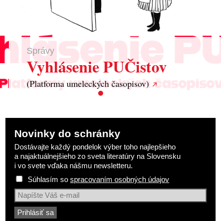
Správy
Vyhlásenie PUČistov
(Platforma umeleckých časopisov)
Novinky do schránky
Dostávajte každý pondelok výber toho najlepšieho
a najaktuálnejšieho zo sveta literatúry na Slovensku
i vo svete vďaka nášmu newsletteru.
Súhlasím so
spracovaním osobných údajov