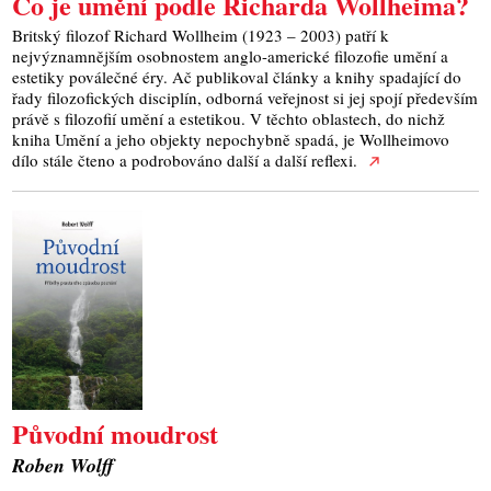
Co je umění podle Richarda Wollheima?
Britský filozof Richard Wollheim (1923 – 2003) patří k
nejvýznamnějším osobnostem anglo-americké filozofie umění a
estetiky poválečné éry. Ač publikoval články a knihy spadající do
řady filozofických disciplín, odborná veřejnost si jej spojí především
právě s filozofií umění a estetikou. V těchto oblastech, do nichž
kniha Umění a jeho objekty nepochybně spadá, je Wollheimovo
dílo stále čteno a podrobováno další a další reflexi.
Původní moudrost
Roben Wolff