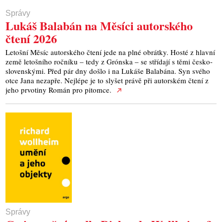
Správy
Lukáš Balabán na Měsíci autorského
čtení 2026
Letošní Měsíc autorského čtení jede na plné obrátky. Hosté z hlavní
země letošního ročníku – tedy z Grónska – se střídají s těmi česko-
slovenskými. Před pár dny došlo i na Lukáše Balabána. Syn svého
otce Jana nezapře. Nejlépe je to slyšet právě při autorském čtení z
jeho prvotiny Román pro pitomce.
Správy