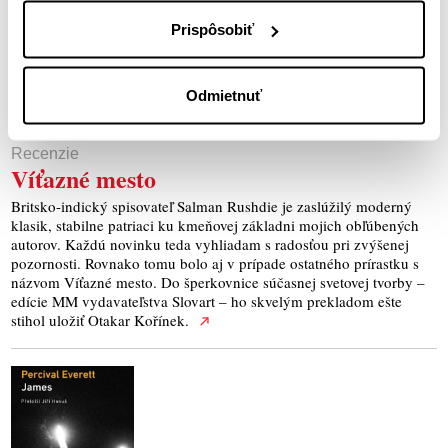
Prispôsobiť
Odmietnuť
Recenzie
Víťazné mesto
Britsko-indický spisovateľ Salman Rushdie je zaslúžilý moderný
klasik, stabilne patriaci ku kmeňovej základni mojich obľúbených
autorov. Každú novinku teda vyhliadam s radosťou pri zvýšenej
pozornosti. Rovnako tomu bolo aj v prípade ostatného prírastku s
názvom Víťazné mesto. Do šperkovnice súčasnej svetovej tvorby –
edície MM vydavateľstva Slovart – ho skvelým prekladom ešte
stihol uložiť Otakar Kořínek.