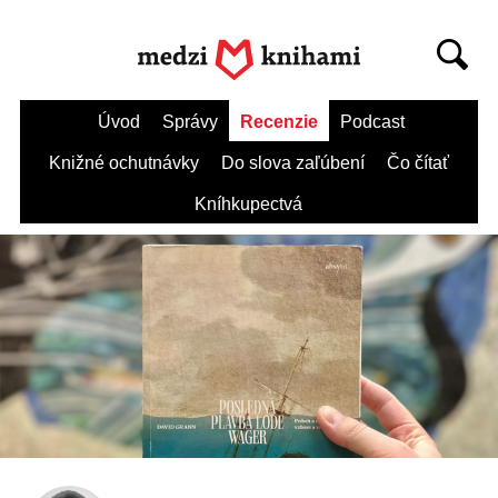
Úvod
Správy
Recenzie
Podcast
Knižné ochutnávky
Do slova zaľúbení
Čo čítať
Kníhkupectvá