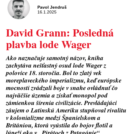
Pavol Jendruš
16.1.2025
David Grann: Posledná
plavba lode Wager
Ako naznačuje samotný názov, kniha
zachytáva nešťastný osud lode Wager z
polovice 18. storočia. Bol to zlatý vek
moreplaveckého imperializmu, keď európske
mocnosti zvádzali boje v snahe ovládnuť čo
najväčšie územia a získať monopol pod
zámienkou šírenia civilizácie. Prevládajúci
záujem o Latinskú Ameriku stupňoval rivalitu
v kolonializme medzi Španielskom a
Britániou, ktorá vyústila do bojov flotíl a
lúpeží ako v „Pirátoch z Patagónie“.