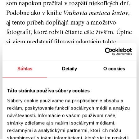
som napokon prečítal v rozpätí niekoľkých dní.
Podobne ako v knihe
Vrahovia mesiaca kvetov
,
aj tento príbeh dopĺňajú mapy a množstvo
fotografií, ktoré robili čítanie ešte živším. Úplne
si viem predstaviť filmovú adaptáciu tohto
príbehu. Šepká sa o ďalšom filmovom projekte
Martina Scorseseho s obsadením DiCapria, nuž
uvidíme, budem sa tešiť. :)
Súhlas
Detaily
O cookies
Táto stránka používa súbory cookies
David Grann: Posledná plavba lode Wager
Súbory cookie používame na prispôsobenie obsahu a
reklám, poskytovanie funkcií sociálnych médií a analýzu
návštevnosti. Informácie o vašom používaní našej
Preklad: Samuel Marec
stránky zdieľame aj s našimi sociálnymi médiami,
reklamnými a analytickými partnermi, ktorí ich môžu
Absynt
, 2024
skombinovať s inými informáciami, ktoré ste im poskytli