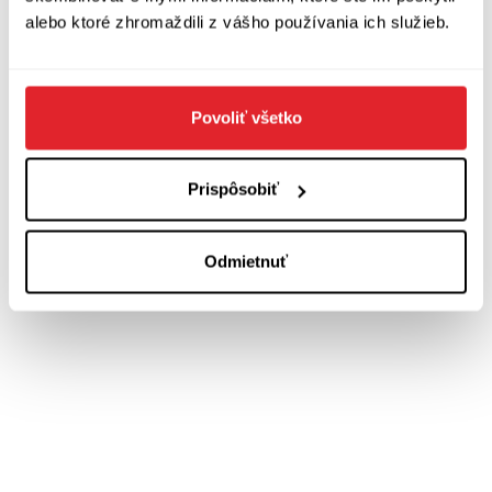
alebo ktoré zhromaždili z vášho používania ich služieb.
Povoliť všetko
Zobraziť diskusiu
(
Napíšte prvý komentár
)
Prispôsobiť
Odmietnuť