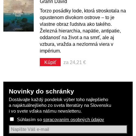
Grann David
Torzo posádky lode, ktorá stroskotala na
opustenom divokom ostrove – to je
vlastne obraz ľudstva ako takého.
Železná hierarchia, napätie, antipatie,
oddanosť na život a na smrť, ale aj
vzbura, vražda a nezlomná viera v
impérium.
Kúpiť
za 24,21 €
Novinky do schránky
Dostávajte každý pondelok výber toho najlepšieho
a najaktuálnejšieho zo sveta literatúry na Slovensku
i vo svete vďaka nášmu newsletteru.
Súhlasím so
spracovaním osobných údajov