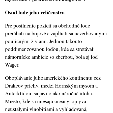
Osud lode jeho veličenstva
Pre posilnenie pozícií sa obchodné lode
prerábali na bojové a zapĺňali sa naverbovanými
pouličnými živlami. Jednou takouto
poddimenzovanou loďou, kde sa stretávali
námornícke ambície so zberbou, bola aj loď
Wager.
Oboplávanie juhoamerického kontinentu cez
Drakeov prieliv, medzi Hornským mysom a
Antarktídou, sa javilo ako náročná úloha.
Miesto, kde sa miešajú oceány, oplýva
neustálymi vlnobitiami a vyhladovaná,