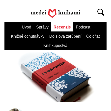
Úvod
Správy
Recenzie
Podcast
Knižné ochutnávky
Do slova zaľúbení
Čo čítať
Kníhkupectvá