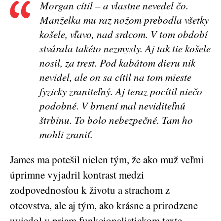
Morgan cítil – a vlastne nevedel čo.
Manželka mu raz nožom prebodla všetky
košele, vľavo, nad srdcom. V tom období
stvárala takéto nezmysly. Aj tak tie košele
nosil, za trest. Pod kabátom dieru nik
nevidel, ale on sa cítil na tom mieste
fyzicky zraniteľný. Aj teraz pocítil niečo
podobné. V brnení mal neviditeľnú
štrbinu. To bolo nebezpečné. Tam ho
mohli zraniť.
James ma potešil nielen tým, že ako muž veľmi
úprimne vyjadril kontrast medzi
zodpovednosťou k životu a strachom z
otcovstva, ale aj tým, ako krásne a prirodzene
uviedol v priam funkcionalistickom texte