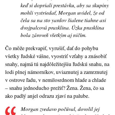
keď si dopriali prestávku, aby sa skupiny
mohli vystriedať, Morgan uvidel, že od
čela sa na sto yardov šialene tiahne asi
dvojpalcová prasklina. Úzka prasklina
bola zároveň všetkým aj ničím.
Čo môže prekvapiť, vyrušiť, dať do pohybu
všetky ľudské vášne, vyostriť vzťahy a znásobiť
snahy, najmä tú najdôležitejšiu ľudskú snahu, na
lodi plnej námorníkov, uviaznutej a zamrznutej
v ostrove ľadu, v nemilosrdnom hlade a chlade
– snahu jednoducho prežiť? Žena. Žena, čo sa
ako padlý anjel odrazu zjaví na palube.
Morgan zvedavo počúval, dovolil jej