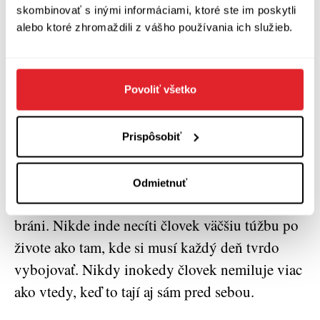
skombinovať s inými informáciami, ktoré ste im poskytli
ktoré by som asi neuniesol. Uvedomujem
alebo ktoré zhromaždili z vášho používania ich služieb.
si, že u kapitána sú to zvláštne výhrady.
Dávam prednosť aktívnemu zmyslu pre
povinnosť a ochote vytrvať. Dokonca
Povoliť všetko
tvrdohlavosti. Slabosi a zbabelci totiž
nebývajú tvrdohlaví, dokonca ani v
Prispôsobiť
rámci svojich zlých vlastností.
Nikde inde sa naozajstné pravdy neukážu
Odmietnuť
pravdivejšie ako v krajine, ktorá nežije a životu
bráni. Nikde inde necíti človek väčšiu túžbu po
živote ako tam, kde si musí každý deň tvrdo
vybojovať. Nikdy inokedy človek nemiluje viac
ako vtedy, keď to tají aj sám pred sebou.