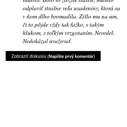
odplaviť strašne veľa usadeniny, ktorá sa
v ňom dlho hromadila. Zišlo mu na um,
či to pôjde vždy tak ťažko, s takým
hlukom, s toľkým vrzgotaním. Nevedel.
Nedokázal uvažovať.
Zobraziť diskusiu
(
Napíšte prvý komentár
)