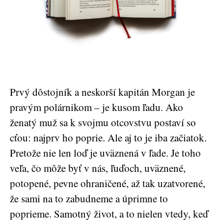
Prvý dôstojník a neskorší kapitán Morgan je
pravým polárnikom – je kusom ľadu. Ako
ženatý muž sa k svojmu otcovstvu postaví so
cťou: najprv ho poprie. Ale aj to je iba začiatok.
Pretože nie len loď je uväznená v ľade. Je toho
veľa, čo môže byť v nás, ľuďoch, uväznené,
potopené, pevne ohraničené, až tak uzatvorené,
že sami na to zabudneme a úprimne to
poprieme. Samotný život, a to nielen vtedy, keď