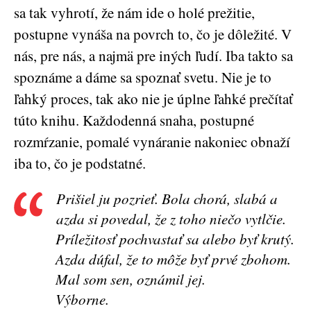
sa tak vyhrotí, že nám ide o holé prežitie,
postupne vynáša na povrch to, čo je dôležité. V
nás, pre nás, a najmä pre iných ľudí. Iba takto sa
spoznáme a dáme sa spoznať svetu. Nie je to
ľahký proces, tak ako nie je úplne ľahké prečítať
túto knihu. Každodenná snaha, postupné
rozmŕzanie, pomalé vynáranie nakoniec obnaží
iba to, čo je podstatné.
Prišiel ju pozrieť. Bola chorá, slabá a
azda si povedal, že z toho niečo vytlčie.
Príležitosť pochvastať sa alebo byť krutý.
Azda dúfal, že to môže byť prvé zbohom.
Mal som sen, oznámil jej.
Výborne.