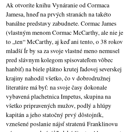
Ak otvoríte knihu Vynáranie od Cormaca
Jamesa, hneď na prvých stranách na takéto
banálne predstavy zabudnete. Cormac James
(vlastným menom Cormac McCarthy, ale nie je
to „ten“ McCarthy, aj keď ani tento, o 38 rokov
mladší Ír by sa za svoje vlastné meno nemusel
pred slávnym kolegom spisovateľom vôbec
hanbiť) na biele plátno krutej ľadovej severskej
krajiny nahodil všetko, čo v dobrodružnej
literatúre má byť: na svoje časy dokonale
vybavená plachetnica Impetus, skupina na
všetko pripravených mužov, podlý a hlúpy
kapitán a jeho statočný prvý dôstojník,
vznešené poslanie nájsť stratenú Franklinovu