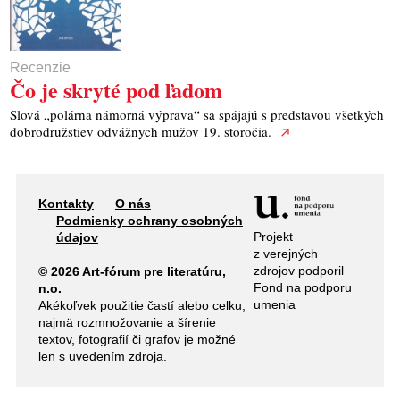
Recenzie
Čo je skryté pod ľadom
Slová „polárna námorná výprava“ sa spájajú s predstavou všetkých
dobrodružstiev odvážnych mužov 19. storočia.
Kontakty
O nás
Podmienky ochrany osobných
Projekt
údajov
z verejných
zdrojov podporil
© 2026 Art-fórum pre literatúru,
Fond na podporu
n.o.
umenia
Akékoľvek použitie častí alebo celku,
najmä rozmnožovanie a šírenie
textov, fotografií či grafov je možné
len s uvedením zdroja.