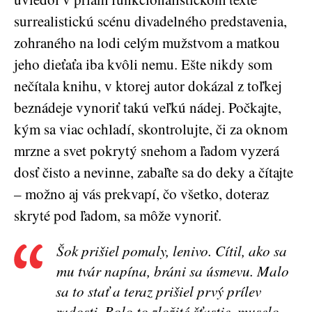
surrealistickú scénu divadelného predstavenia,
zohraného na lodi celým mužstvom a matkou
jeho dieťaťa iba kvôli nemu. Ešte nikdy som
nečítala knihu, v ktorej autor dokázal z toľkej
beznádeje vynoriť takú veľkú nádej. Počkajte,
kým sa viac ochladí, skontrolujte, či za oknom
mrzne a svet pokrytý snehom a ľadom vyzerá
dosť čisto a nevinne, zabaľte sa do deky a čítajte
– možno aj vás prekvapí, čo všetko, doteraz
skryté pod ľadom, sa môže vynoriť.
Šok prišiel pomaly, lenivo. Cítil, ako sa
mu tvár napína, bráni sa úsmevu. Malo
sa to stať a teraz prišiel prvý prílev
radosti. Bolo to zložité šťastie, muselo