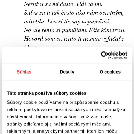
Nesníva sa mi často, vidí sa mi.
Sníva sa ti tak často ako nám ostatným,
odvetila. Len si tie sny nepamätáš.
No ale tento si pamätám. Ešte kým trval.
Hovoril som si, tento ti nesmie vyfučať z
hlavy.
O čom bol?
Bol som vonku na ľade.
Originálne.
Súhlas
Detaily
O cookies
Podľa mojej skúsenosti núdza zocelí
takmer každého človeka. Poslušnosť,
Táto stránka používa súbory cookies
napísal. Z akéhosi dôvodu som sa vždy
Súbory cookie používame na prispôsobenie obsahu a
mal na pozore pred človekom, ktorý
reklám, poskytovanie funkcií sociálnych médií a analýzu
príliš ochotne poslúcha. Niektorí ľudia
návštevnosti. Informácie o vašom používaní našej
potrebujú nasledovať, a tým nemôžem
stránky zdieľame aj s našimi sociálnymi médiami,
reklamnými a analytickými partnermi, ktorí ich môžu
dôverovať. Slepá oddanosť je bremeno,