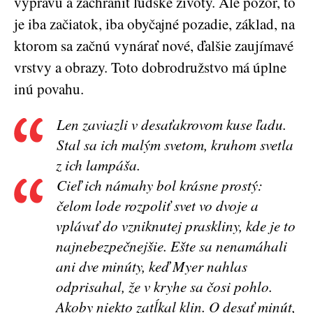
výpravu a zachrániť ľudské životy. Ale pozor, to
je iba začiatok, iba obyčajné pozadie, základ, na
ktorom sa začnú vynárať nové, ďalšie zaujímavé
vrstvy a obrazy. Toto dobrodružstvo má úplne
inú povahu.
Len zaviazli v desaťakrovom kuse ľadu.
Stal sa ich malým svetom, kruhom svetla
z ich lampáša.
Cieľ ich námahy bol krásne prostý:
čelom lode rozpoliť svet vo dvoje a
vplávať do vzniknutej praskliny, kde je to
najnebezpečnejšie. Ešte sa nenamáhali
ani dve minúty, keď Myer nahlas
odprisahal, že v kryhe sa čosi pohlo.
Akoby niekto zatĺkal klin. O desať minút,