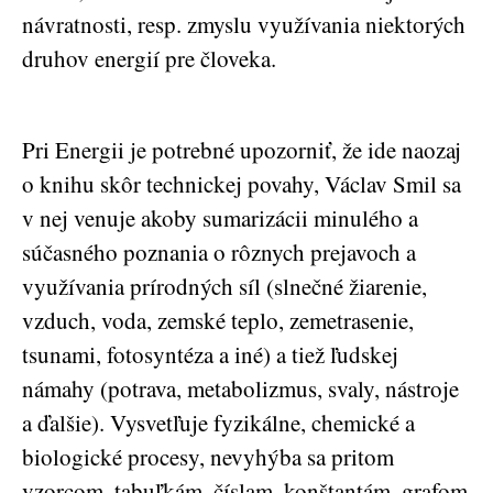
návratnosti, resp. zmyslu využívania niektorých
druhov energií pre človeka.
Pri Energii je potrebné upozorniť, že ide naozaj
o knihu skôr technickej povahy, Václav Smil sa
v nej venuje akoby sumarizácii minulého a
súčasného poznania o rôznych prejavoch a
využívania prírodných síl (slnečné žiarenie,
vzduch, voda, zemské teplo, zemetrasenie,
tsunami, fotosyntéza a iné) a tiež ľudskej
námahy (potrava, metabolizmus, svaly, nástroje
a ďalšie). Vysvetľuje fyzikálne, chemické a
biologické procesy, nevyhýba sa pritom
vzorcom, tabuľkám, číslam, konštantám, grafom