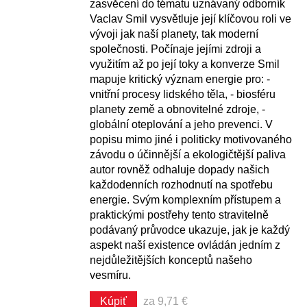
zasvěcení do tématu uznávaný odborník
Vaclav Smil vysvětluje její klíčovou roli ve
vývoji jak naší planety, tak moderní
společnosti. Počínaje jejími zdroji a
využitím až po její toky a konverze Smil
mapuje kritický význam energie pro: -
vnitřní procesy lidského těla, - biosféru
planety země a obnovitelné zdroje, -
globální oteplování a jeho prevenci. V
popisu mimo jiné i politicky motivovaného
závodu o účinnější a ekologičtější paliva
autor rovněž odhaluje dopady našich
každodenních rozhodnutí na spotřebu
energie. Svým komplexním přístupem a
praktickými postřehy tento stravitelně
podávaný průvodce ukazuje, jak je každý
aspekt naší existence ovládán jedním z
nejdůležitějších konceptů našeho
vesmíru.
Kúpiť
za 9,71 €