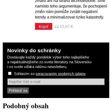
zmaru ani na stranu technoeuforie. Smil
namísto toho argumentuje, že pochopení
změn nám pomůže zvrátit negativní
trendy a minimalizovat riziko katastrofy.
Kúpiť
za 15,67 €
Novinky do schránky
Dostávajte každý pondelok výber toho najlepšieho
a najaktuálnejšieho zo sveta literatúry na Slovensku
i vo svete vďaka nášmu newsletteru.
Súhlasím so
spracovaním osobných údajov
Podobný obsah