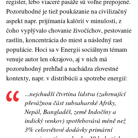
register, lebo viaceré pasáže sú voľne prepojené.
Pozoruhodné je tiež poukázanie na civilizačný
aspekt napr. prijímania kalórií v minulosti, z
čoho vyplývalo chovanie živočíchov, pestovanie
rastlín, koncentrácia do miest a následný rast
populácie. Hoci sa v Energii sociálnym témam
venuje autor len okrajovo, aj v nich má
pozoruhodný prehľad a nachádza zlovestné
kontexty, napr. v distribúcii a spotrebe energií:
...nejchudší čtvrtina lidstva (zahrnující
převážnou část subsaharské Afriky,
Nepál, Bangladéš, země Indočíny a
indický venkov) spotřebovává méně než
3% celosvětové dodávky primární