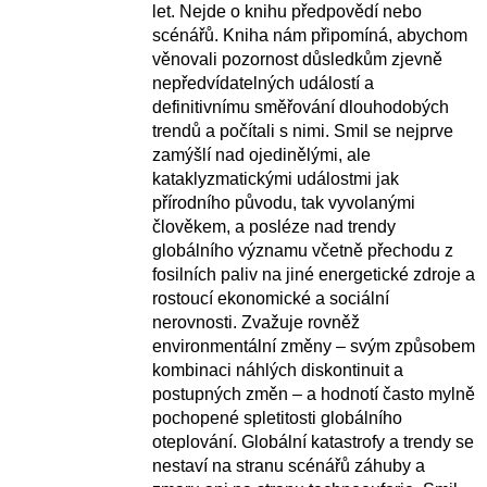
let. Nejde o knihu předpovědí nebo
scénářů. Kniha nám připomíná, abychom
věnovali pozornost důsledkům zjevně
nepředvídatelných událostí a
definitivnímu směřování dlouhodobých
trendů a počítali s nimi. Smil se nejprve
zamýšlí nad ojedinělými, ale
kataklyzmatickými událostmi jak
přírodního původu, tak vyvolanými
člověkem, a posléze nad trendy
globálního významu včetně přechodu z
fosilních paliv na jiné energetické zdroje a
rostoucí ekonomické a sociální
nerovnosti. Zvažuje rovněž
environmentální změny – svým způsobem
kombinaci náhlých diskontinuit a
postupných změn – a hodnotí často mylně
pochopené spletitosti globálního
oteplování. Globální katastrofy a trendy se
nestaví na stranu scénářů záhuby a