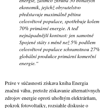
energie, zatímco zhruba 30 bohatých
ekonomik, jejichž obyvatelstvo
představuje maximálně pětinu
celosvětové populace, spotřebuje kolem
70% primární energie. A teď
nejnápadnější kontrast: jen samotné
Spojené státy s méně než 5% podílem
celosvětové populace schramstnou 27%
globální produkce primární komerční
energie.“
Práve v súčasnosti získava kniha Energia
značnú váhu, pretože získavanie alternatívnych
zdrojov energie oproti uhoľným elektrárňam,
pokrok fotovoltaiky, rozsiahle diskusie o