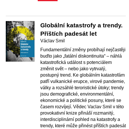
Globální katastrofy a trendy.
Příštích padesát let
Václav Smil
Fundamentální změny probíhají nejčastěji
buďto jako „fatální diskontinuita“ – náhlá
katastrofická událost s potenciálem
změnit svět – nebo jako vytrvalý,
postupný trend. Ke globálním katastrofám
patří vulkanické erupce, virové pandemie,
války a rozsáhlé teroristické útoky; trendy
jsou demografické, environmentální,
ekonomické a politické posuny, které se
časem rozvíjejí. Vědec Vaclav Smil v této
provokativní knize přináší rozmanitý,
interdisciplinární pohled na katastrofy a
trendy, které může přinést příštích padesát