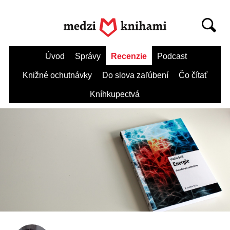
Úvod
Správy
Recenzie
Podcast
Knižné ochutnávky
Do slova zaľúbení
Čo čítať
Kníhkupectvá