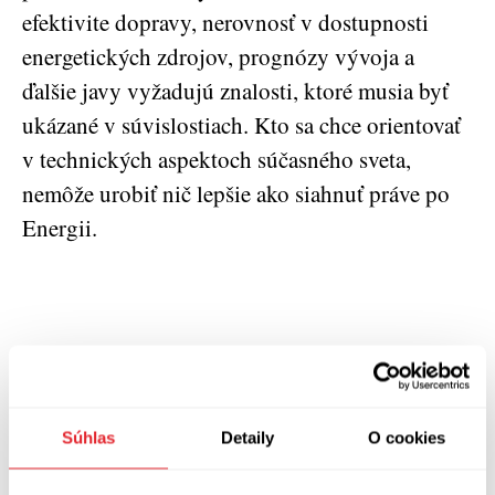
efektivite dopravy, nerovnosť v dostupnosti
energetických zdrojov, prognózy vývoja a
ďalšie javy vyžadujú znalosti, ktoré musia byť
ukázané v súvislostiach. Kto sa chce orientovať
v technických aspektoch súčasného sveta,
nemôže urobiť nič lepšie ako siahnuť práve po
Energii.
Vaclav Smil: Energie. Průvodce pro začátečníky
Preklad: Pavel Kaas
Kniha Zlín 2018
Súhlas
Detaily
O cookies
224 strán