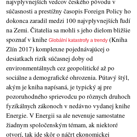
najvplyvnejších vedcov českého pôvodu v
súčasnosti a prestížny časopis Foreign Policy ho
dokonca zaradil medzi 100 najvplyvnejších ľudí
na Zemi. Čitatelia sa mohli s jeho dielom bližšie
spoznať v knihe
(Kniha
Globální katastrofy a trendy
Zlín 2017) komplexne pojednávajúcej o
desiatkach rizík súčasnej doby od
environmentálnych cez geopolitické až po
sociálne a demografické ohrozenia. Pútavý štýl,
akým je kniha napísaná, je typický aj pre
pozoruhodného sprievodcu po rôznych druhoch
fyzikálnych zákonoch v nedávno vydanej knihe
Energie. V Energii sa ale nevenuje samostatne
žiadnym spoločenským témam, ak niektoré
otvorí, tak ide skôr o náčrt ekonomickej