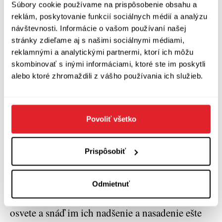
Súbory cookie používame na prispôsobenie obsahu a
Otázkou však je, pre koho je kniha určená?
reklám, poskytovanie funkcií sociálnych médií a analýzu
Oddaných prívržencov pseudovedy a šarlatánov
návštevnosti. Informácie o vašom používaní našej
stránky zdieľame aj s našimi sociálnymi médiami,
argumenty nepresvedčia. Existuje však skupina
reklamnými a analytickými partnermi, ktorí ich môžu
ľudí, ktorí váhajú, či vyhľadať popri štandardnej
skombinovať s inými informáciami, ktoré ste im poskytli
liečbe inú pomoc a pre nich môžu byť
alebo ktoré zhromaždili z vášho používania ich služieb.
informácie v knihe mimoriadne prospešné.
Veľmi dobre publikácia poslúži aj záujemcom,
ktorí chcú pochopiť ako funguje ľudské telo,
Povoliť všetko
ako ho ovplyvňuje fyzika a chémia alebo v čom
spočívajú viaceré medicínske postupy (napr.
Prispôsobiť
pasáž o očkovaní alebo rakovine je mimoriadne
zaujímavá sama o sebe). Lovci šarlatánov
Odmietnuť
svojimi aktivitami prispievajú ku výraznej
osvete a snáď im ich nadšenie a nasadenie ešte