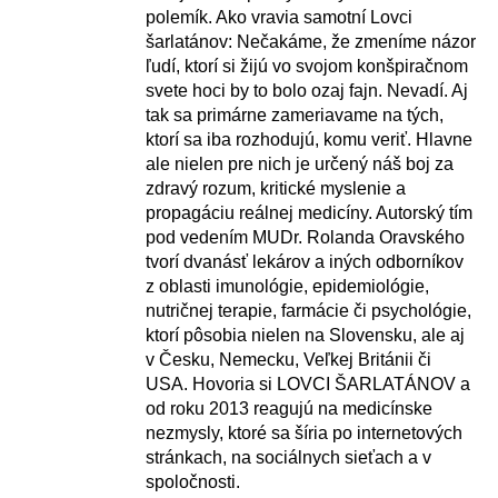
polemík. Ako vravia samotní Lovci
šarlatánov: Nečakáme, že zmeníme názor
ľudí, ktorí si žijú vo svojom konšpiračnom
svete hoci by to bolo ozaj fajn. Nevadí. Aj
tak sa primárne zameriavame na tých,
ktorí sa iba rozhodujú, komu veriť. Hlavne
ale nielen pre nich je určený náš boj za
zdravý rozum, kritické myslenie a
propagáciu reálnej medicíny. Autorský tím
pod vedením MUDr. Rolanda Oravského
tvorí dvanásť lekárov a iných odborníkov
z oblasti imunológie, epidemiológie,
nutričnej terapie, farmácie či psychológie,
ktorí pôsobia nielen na Slovensku, ale aj
v Česku, Nemecku, Veľkej Británii či
USA. Hovoria si LOVCI ŠARLATÁNOV a
od roku 2013 reagujú na medicínske
nezmysly, ktoré sa šíria po internetových
stránkach, na sociálnych sieťach a v
spoločnosti.