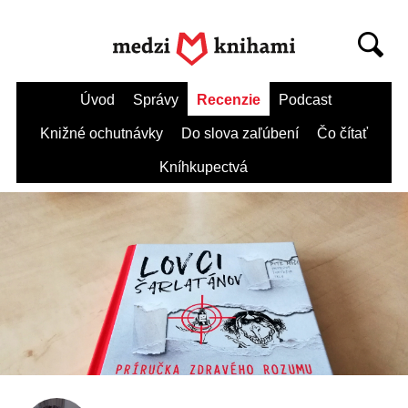
Úvod
Správy
Recenzie
Podcast
Knižné ochutnávky
Do slova zaľúbení
Čo čítať
Kníhkupectvá