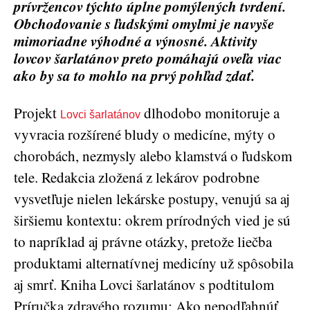
prívržencov týchto úplne pomýlených tvrdení.
Obchodovanie s ľudskými omylmi je navyše
mimoriadne výhodné a výnosné. Aktivity
lovcov šarlatánov preto pomáhajú oveľa viac
ako by sa to mohlo na prvý pohľad zdať.
Projekt
dlhodobo monitoruje a
Lovci šarlatánov
vyvracia rozšírené bludy o medicíne, mýty o
chorobách, nezmysly alebo klamstvá o ľudskom
tele. Redakcia zložená z lekárov podrobne
vysvetľuje nielen lekárske postupy, venujú sa aj
širšiemu kontextu: okrem prírodných vied je sú
to napríklad aj právne otázky, pretože liečba
produktami alternatívnej medicíny už spôsobila
aj smrť. Kniha Lovci šarlatánov s podtitulom
Príručka zdravého rozumu: Ako nepodľahnúť