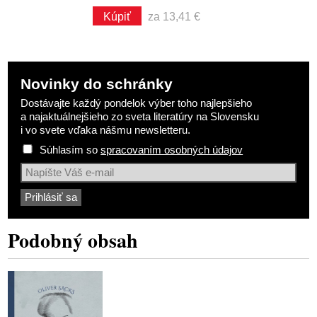
Kúpiť
za 13,41 €
Novinky do schránky
Dostávajte každý pondelok výber toho najlepšieho
a najaktuálnejšieho zo sveta literatúry na Slovensku
i vo svete vďaka nášmu newsletteru.
Súhlasím so
spracovaním osobných údajov
Podobný obsah