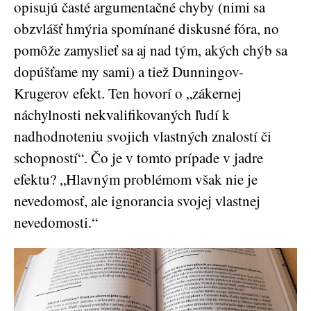
opisujú časté argumentačné chyby (nimi sa
obzvlášť hmýria spomínané diskusné fóra, no
pomôže zamyslieť sa aj nad tým, akých chýb sa
dopúšťame my sami) a tiež Dunningov-
Krugerov efekt. Ten hovorí o „zákernej
náchylnosti nekvalifikovaných ľudí k
nadhodnoteniu svojich vlastných znalostí či
schopností“. Čo je v tomto prípade v jadre
efektu? „Hlavným problémom však nie je
nevedomosť, ale ignorancia svojej vlastnej
nevedomosti.“