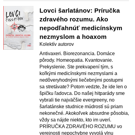
Lovci šarlatánov: Príručka
zdravého rozumu. Ako
nepodľahnúť medicínskym
nezmyslom a hoaxom
Kolektív autorov
Antivaxeri. Biorezonancia. Domáce
pôrody. Homeopatia. Kvantovanie.
Prekyslenie. Ste prekvapení tým, s
koľkými medicínskymi nezmyslami a
nedôveryhodnými liečebnými postupmi
sa stretávate? Potom vedzte, že ide len o
špičku ľadovca. Do našej hitparády sme
vybrali tie najväčšie evergreeny, no
šarlatánske studnice múdrostí sú priam
nekonečné. Akokoľvek absurdne pôsobia,
vždy sa nájde niekto, kto im uverí.
PRÍRUČKA ZDRAVÉHO ROZUMU vo
verejnosti nepochybne vyvolá vlnu