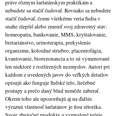
práve rôznym šarlatánskym praktikám a
nebudete sa stačiť čudovať. Rovnako sa nebudete
stačiť čudovať, čomu všetkému veria ľudia v
snahe zlepšiť alebo zmeniť svoj zdravotný stav:
homeopatia, bankovanie, MMS, kryštalovanie,
bretariánstvo, urinoterapia, prekyslenie
organizmu, koloidné striebro, placentofágia,
kvantovanie, biorezonancia a to sú vymenované
len niektoré z rozšírených nezmyslov. Autori pri
každom z uvedených javov do veľkých detailov
opisujú ako funguje ľudské telo, liečebné
postupy a prečo daný blud nemôže zaberať.
Okrem toho ale upozorňujú aj na ďalšiu
výraznú vlastnosť šarlatánov je ňou rétorika.
Svoje zbytočné produkty a vymyslené teórie