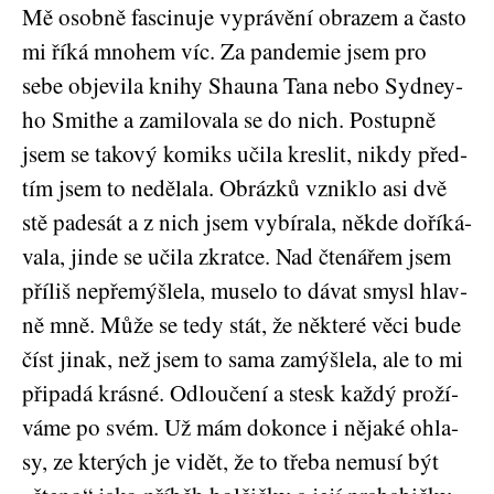
Mě osob­ně fas­ci­nu­je vyprá­vě­ní obra­zem a čas­to
mi říká mno­hem víc. Za pan­de­mie jsem pro
sebe obje­vi­la kni­hy Shau­na Tana nebo Syd­ney­
ho Smi­the a zami­lo­va­la se do nich. Postup­ně
jsem se tako­vý komiks uči­la kres­lit, nikdy před­
tím jsem to nedě­la­la. Obráz­ků vznik­lo asi dvě
stě pade­sát a z nich jsem vybí­ra­la, někde doří­ká­
va­la, jin­de se uči­la zkrat­ce. Nad čte­ná­řem jsem
pří­liš nepře­mýš­le­la, muse­lo to dávat smy­sl hlav­
ně mně. Může se tedy stát, že někte­ré věci bude
číst jinak, než jsem to sama zamýš­le­la, ale to mi
při­pa­dá krás­né. Odlou­če­ní a stesk kaž­dý pro­ží­
vá­me po svém. Už mám dokon­ce i něja­ké ohla­
sy, ze kte­rých je vidět, že to tře­ba nemu­sí být