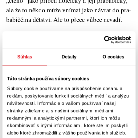
„čte­no“ jako pří­běh hol­čič­ky a její pra­ba­bič­ky,
ale že to někdo může vní­mat jako návrat do pra­
ba­bič­či­na dět­ství. Ale to pře­ce vůbec nevadí.
V lockdownech jsme měli všelijaké myšlenky,
včetně těch, že se se svými blízkými třeba už
nesetkáme.
Súhlas
Detaily
O cookies
No prá­vě. Přá­la jsem si ten pří­běh dát babič­ce k
naro­ze­ni­nám. Což se vlast­ně v něja­ké for­mě
Táto stránka používa súbory cookies
poved­lo. Vidě­la, jak kníž­ka vzni­ká, obráz­ky
Súbory cookie používame na prispôsobenie obsahu a
reklám, poskytovanie funkcií sociálnych médií a analýzu
jsme jí posí­la­ly s Alen­kou dokon­ce jako pohled­
návštevnosti. Informácie o vašom používaní našej
ni­ce. Pak babič­ka zemře­la. A kni­ha vyjde přes­
stránky zdieľame aj s našimi sociálnymi médiami,
ně rok po její smr­ti. Mrzí mě, že ji nemů­že držet
reklamnými a analytickými partnermi, ktorí ich môžu
skombinovať s inými informáciami, ktoré ste im poskytli
v ruce. Ale bylo to všech­no vlast­ně krás­né a sil­
alebo ktoré zhromaždili z vášho používania ich služieb.
né pro­po­je­ní. Moje mamin­ka cho­di­la v Pra­ze za