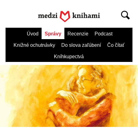
Úvod
Správy
Recenzie
Podcast
Knižné ochutnávky
Do slova zaľúbení
Čo čítať
Kníhkupectvá