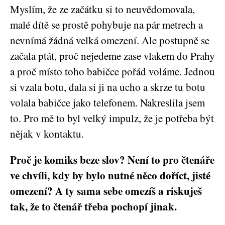
Mys­lím, že ze začát­ku si to neu­vě­do­mo­va­la,
malé dítě se pros­tě pohy­bu­je na pár met­rech a
nevní­má žád­ná vel­ká ome­ze­ní. Ale postup­ně se
zača­la ptát, proč neje­de­me zase vla­kem do Pra­hy
a proč mís­to toho babič­ce pořád volá­me. Jed­nou
si vza­la botu, dala si ji na ucho a skr­ze tu botu
vola­la babič­ce jako tele­fo­nem. Nakres­li­la jsem
to. Pro mě to byl vel­ký impulz, že je potře­ba být
nějak v kontaktu.
Proč je komiks beze slov? Není to pro čtenáře
ve chvíli, kdy by bylo nutné něco doříct, jisté
omezení? A ty sama sebe omezíš a riskuješ
tak, že to čtenář třeba pochopí jinak.