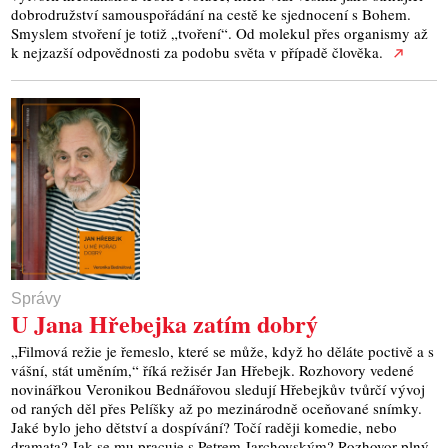
dobrodružství samouspořádání na cestě ke sjednocení s Bohem.
Smyslem stvoření je totiž „tvoření“. Od molekul přes organismy až
k nejzazší odpovědnosti za podobu světa v případě člověka.
Správy
U Jana Hřebejka zatím dobrý
„Filmová režie je řemeslo, které se může, když ho děláte poctivě a s
vášní, stát uměním,“ říká režisér Jan Hřebejk. Rozhovory vedené
novinářkou Veronikou Bednářovou sledují Hřebejkův tvůrčí vývoj
od raných děl přes Pelíšky až po mezinárodně oceňované snímky.
Jaké bylo jeho dětství a dospívání? Točí raději komedie, nebo
dramata? Jak se mu pracuje s Petrem Jarchovským? Rozhovor plný