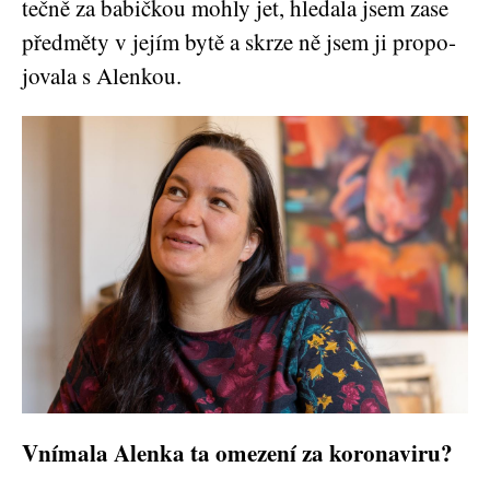
teč­ně za babič­kou moh­ly jet, hle­da­la jsem zase
před­mě­ty v jejím bytě a skr­ze ně jsem ji pro­po­
jo­va­la s Alenkou.
Vnímala Alenka ta omezení za koronaviru?