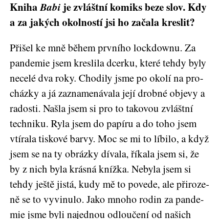
Kniha
Babi
je zvláštní komiks beze slov. Kdy
a za jakých okolností jsi ho začala kreslit?
Při­šel ke mně během prv­ní­ho loc­kdow­nu. Za
pan­de­mie jsem kres­li­la dcer­ku, kte­ré teh­dy byly
nece­lé dva roky. Cho­di­ly jsme po oko­lí na pro­
cház­ky a já zazna­me­ná­va­la její drob­né obje­vy a
rados­ti. Našla jsem si pro to tako­vou zvlášt­ní
tech­ni­ku. Ryla jsem do papí­ru a do toho jsem
vtí­ra­la tis­ko­vé bar­vy. Moc se mi to líbi­lo, a když
jsem se na ty obráz­ky díva­la, říka­la jsem si, že
by z nich byla krás­ná kníž­ka. Neby­la jsem si
teh­dy ješ­tě jis­tá, kudy mě to pove­de, ale při­ro­ze­
ně se to vyvi­nu­lo. Jako mno­ho rodin za pan­de­
mie jsme byli najed­nou odlou­če­ní od našich