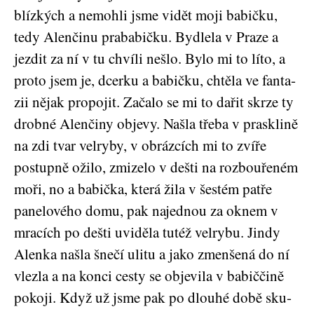
blíz­kých a nemoh­li jsme vidět moji babič­ku,
tedy Alen­či­nu pra­ba­bič­ku. Byd­le­la v Pra­ze a
jez­dit za ní v tu chví­li nešlo. Bylo mi to líto, a
pro­to jsem je, dcer­ku a babič­ku, chtě­la ve fan­ta­
zii nějak pro­po­jit. Zača­lo se mi to dařit skr­ze ty
drob­né Alen­či­ny obje­vy. Našla tře­ba v praskli­ně
na zdi tvar velry­by, v obráz­cích mi to zví­ře
postup­ně oži­lo, zmi­ze­lo v deš­ti na roz­bou­ře­ném
moři, no a babič­ka, kte­rá žila v šes­tém pat­ře
pane­lo­vé­ho domu, pak najed­nou za oknem v
mra­cích po deš­ti uvi­dě­la tutéž velry­bu. Jin­dy
Alen­ka našla šne­čí uli­tu a jako zmen­še­ná do ní
vlez­la a na kon­ci ces­ty se obje­vi­la v babič­či­ně
poko­ji. Když už jsme pak po dlou­hé době sku­