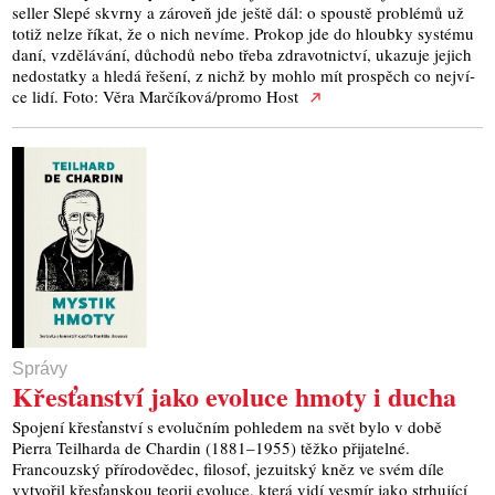
seller Sle­pé skvr­ny a záro­veň jde ješ­tě dál: o spous­tě pro­blé­mů už
totiž nelze říkat, že o nich neví­me. Pro­kop jde do hloub­ky sys­té­mu
daní, vzdě­lá­vá­ní, důcho­dů nebo tře­ba zdra­vot­nic­tví, uka­zu­je jejich
nedo­stat­ky a hle­dá řeše­ní, z nichž by moh­lo mít pro­spěch co nej­ví­
ce lidí. Foto: Věra Marčíková/promo Host
Správy
Křesťanství jako evoluce hmoty i ducha
Spojení křesťanství s evolučním pohledem na svět bylo v době
Pierra Teilharda de Chardin (1881–1955) těžko přijatelné.
Francouzský přírodovědec, filosof, jezuitský kněz ve svém díle
vytvořil křesťanskou teorii evoluce, která vidí vesmír jako strhující