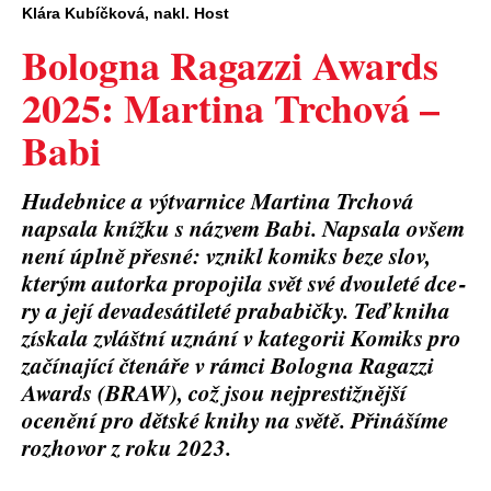
Klára Kubíčková, nakl. Host
Bologna Ragazzi Awards
2025: Martina Trchová –
Babi
Hudeb­ni­ce a výtvar­ni­ce Mar­ti­na Trcho­vá
napsa­la kníž­ku s názvem Babi. Napsa­la ovšem
není úpl­ně přes­né: vzni­kl komiks beze slov,
kte­rým autor­ka pro­po­ji­la svět své dvou­le­té dce­
ry a její deva­de­sá­ti­le­té pra­ba­bič­ky. Teď kniha
získala zvláštní uznání v kategorii Komiks pro
začínající čtenáře v rámci Bologna Ragazzi
Awards (BRAW), což jsou nejprestižnější
ocenění pro dětské knihy na světě. Přinášíme
rozhovor z roku 2023.