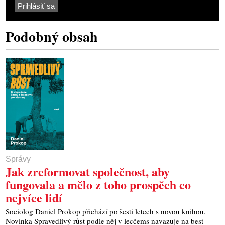
Podobný obsah
Správy
Jak zreformovat společnost, aby
fungovala a mělo z toho prospěch co
nejvíce lidí
Soci­o­log Daniel Pro­kop při­chá­zí po šes­ti letech s novou kni­hou.
Novin­ka Spra­ved­li­vý růst pod­le něj v lec­čems nava­zu­je na best­