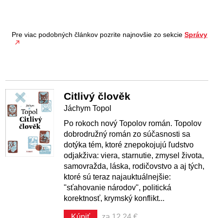
Pre viac podobných článkov pozrite najnovšie zo sekcie
Správy
Citlivý člověk
Jáchym Topol
Po rokoch nový Topolov román. Topolov
dobrodružný román zo súčasnosti sa
dotýka tém, ktoré znepokojujú ľudstvo
odjakživa: viera, starnutie, zmysel života,
samovražda, láska, rodičovstvo a aj tých,
ktoré sú teraz najauktuálnejšie:
"sťahovanie národov", politická
korektnosť, krymský konflikt...
Kúpiť
za 12,24 €