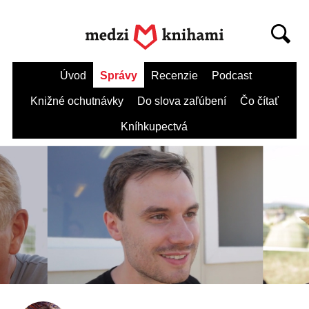
Úvod
Správy
Recenzie
Podcast
Knižné ochutnávky
Do slova zaľúbení
Čo čítať
Kníhkupectvá