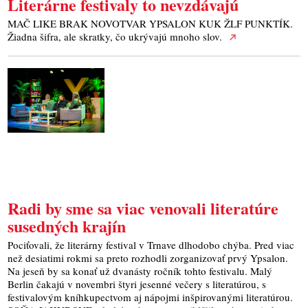
Literárne festivaly to nevzdávajú
MAČ LIKE BRAK NOVOTVAR YPSALON KUK ŽLF PUNKTÍK.
Žiadna šifra, ale skratky, čo ukrývajú mnoho slov.
Radi by sme sa viac venovali literatúre
susedných krajín
Pociťovali, že literárny festival v Trnave dlhodobo chýba. Pred viac
než desiatimi rokmi sa preto rozhodli zorganizovať prvý Ypsalon.
Na jeseň by sa konať už dvanásty ročník tohto festivalu. Malý
Berlin čakajú v novembri štyri jesenné večery s literatúrou, s
festivalovým kníhkupectvom aj nápojmi inšpirovanými literatúrou.