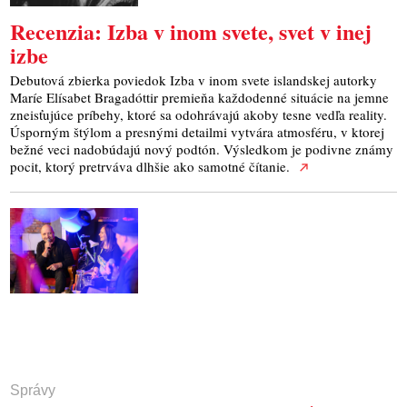
​Recenzia: Izba v inom svete, svet v inej
izbe
Debutová zbierka poviedok Izba v inom svete islandskej autorky
Maríe Elísabet Bragadóttir premieňa každodenné situácie na jemne
zneisťujúce príbehy, ktoré sa odohrávajú akoby tesne vedľa reality.
Úsporným štýlom a presnými detailmi vytvára atmosféru, v ktorej
bežné veci nadobúdajú nový podtón. Výsledkom je podivne známy
pocit, ktorý pretrváva dlhšie ako samotné čítanie.
Správy