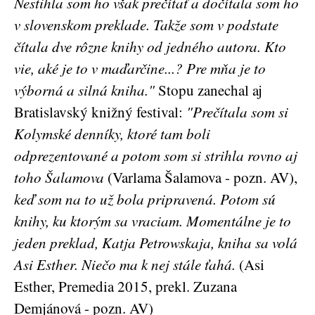
Nestihla som ho však prečítať a dočítala som ho
v slovenskom preklade. Takže som v podstate
čítala dve rôzne knihy od jedného autora. Kto
vie, aké je to v maďarčine...? Pre mňa je to
výborná a silná kniha."
Stopu zanechal aj
Bratislavský knižný festival:
"Prečítala som si
Kolymské denníky, ktoré tam boli
odprezentované a potom som si strihla rovno aj
toho Šalamova
(Varlama Šalamova - pozn. AV),
keď som na to už bola pripravená. Potom sú
knihy, ku ktorým sa vraciam. Momentálne je to
jeden preklad, Katja Petrowskaja, kniha sa volá
Asi Esther. Niečo ma k nej stále ťahá.
(Asi
Esther, Premedia 2015, prekl. Zuzana
Demjánová - pozn. AV)