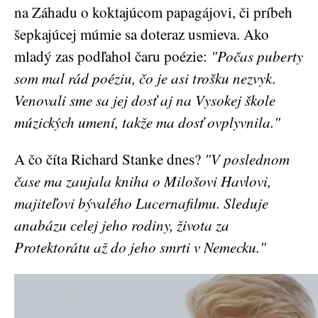
na Záhadu o koktajúcom papagájovi, či príbeh
šepkajúcej múmie sa doteraz usmieva. Ako
mladý zas podľahol čaru poézie:
"Počas puberty
som mal rád poéziu, čo je asi trošku nezvyk.
Venovali sme sa jej dosť aj na Vysokej škole
múzických umení, takže ma dosť ovplyvnila."
A čo číta Richard Stanke dnes?
"V poslednom
čase ma zaujala kniha o Milošovi Havlovi,
majiteľovi bývalého Lucernafilmu. Sleduje
anabázu celej jeho rodiny, života za
Protektorátu až do jeho smrti v Nemecku."