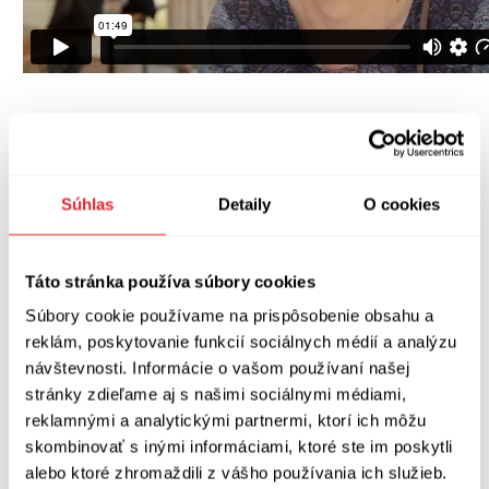
Súhlas
Detaily
O cookies
Videá vznikli v spolupráci s jablko.sk. Jablko
vzniklo preto, lebo jeho zakladatelia chceli
Táto stránka používa súbory cookies
ukázať, že sa deje veľa dobrého a pekného. Viac
Súbory cookie používame na prispôsobenie obsahu a
z ich pohľadu na svet môžete zachytiť
.
TU
reklám, poskytovanie funkcií sociálnych médií a analýzu
návštevnosti. Informácie o vašom používaní našej
stránky zdieľame aj s našimi sociálnymi médiami,
Zobraziť diskusiu
(
Napíšte prvý komentár
)
reklamnými a analytickými partnermi, ktorí ich môžu
skombinovať s inými informáciami, ktoré ste im poskytli
alebo ktoré zhromaždili z vášho používania ich služieb.