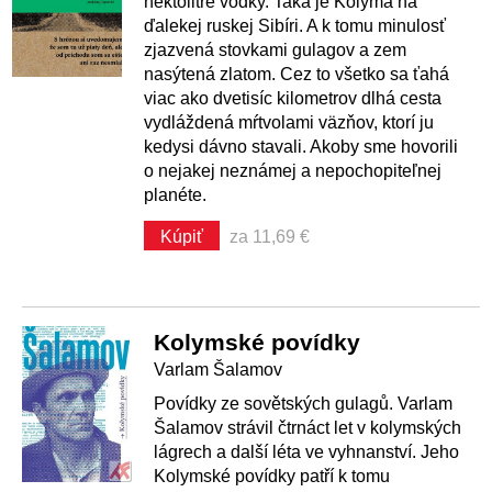
hektolitre vodky. Taká je Kolyma na
ďalekej ruskej Sibíri. A k tomu minulosť
zjazvená stovkami gulagov a zem
nasýtená zlatom. Cez to všetko sa ťahá
viac ako dvetisíc kilometrov dlhá cesta
vydláždená mŕtvolami väzňov, ktorí ju
kedysi dávno stavali. Akoby sme hovorili
o nejakej neznámej a nepochopiteľnej
planéte.
Kúpiť
za 11,69 €
Kolymské povídky
Varlam Šalamov
Povídky ze sovětských gulagů. Varlam
Šalamov strávil čtrnáct let v kolymských
lágrech a další léta ve vyhnanství. Jeho
Kolymské povídky patří k tomu