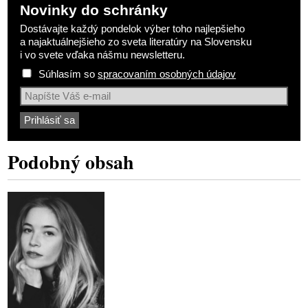
Novinky do schránky
Dostávajte každý pondelok výber toho najlepšieho
a najaktuálnejšieho zo sveta literatúry na Slovensku
i vo svete vďaka nášmu newsletteru.
Súhlasím so
spracovaním osobných údajov
Podobný obsah