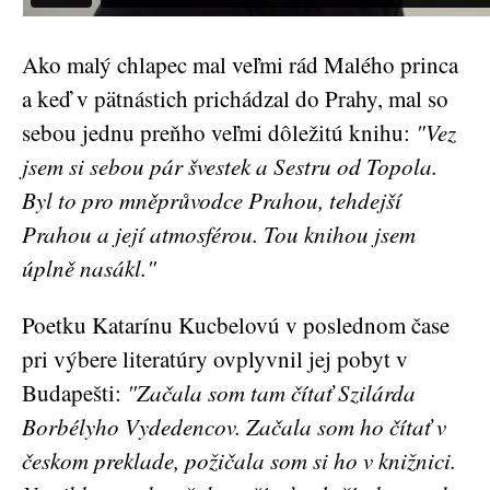
Ako malý chlapec mal veľmi rád Malého princa
a keď v pätnástich prichádzal do Prahy, mal so
sebou jednu preňho veľmi dôležitú knihu:
"Vez
jsem si sebou pár švestek a Sestru od Topola.
Byl to pro mněprůvodce Prahou, tehdejší
Prahou a její atmosférou. Tou knihou jsem
úplně nasákl."
Poetku Katarínu Kucbelovú v poslednom čase
pri výbere literatúry ovplyvnil jej pobyt v
Budapešti:
"Začala som tam čítať Szilárda
Borbélyho Vydedencov. Začala som ho čítať v
českom preklade, požičala som si ho v knižnici.