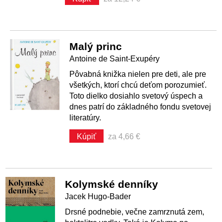
Malý princ
Antoine de Saint-Exupéry
Pôvabná knižka nielen pre deti, ale pre
všetkých, ktorí chcú deťom porozumieť.
Toto dielko dosiahlo svetový úspech a
dnes patrí do základného fondu svetovej
literatúry.
Kúpiť
za 4,66 €
Kolymské denníky
Jacek Hugo-Bader
Drsné podnebie, večne zamrznutá zem,