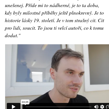
unešenej. Příde mi to nádherné, je to ta doba,
kdy byly milostné příběhy ještě plnokrevný. Je to
historie lásky 19. století. Je v tom strašný cit. Cit
pro lidi, soucit. To jsou ti velcí autoři, co k tomu
dodat."