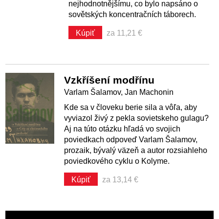
nejhodnotnějšímu, co bylo napsáno o
sovětských koncentračních táborech.
Kúpiť
za 11,21 €
Vzkříšení modřínu
Varlam Šalamov, Jan Machonin
Kde sa v človeku berie sila a vôľa, aby
vyviazol živý z pekla sovietskeho gulagu?
Aj na túto otázku hľadá vo svojich
poviedkach odpoveď Varlam Šalamov,
prozaik, bývalý väzeň a autor rozsiahleho
poviedkového cyklu o Kolyme.
Kúpiť
za 13,14 €