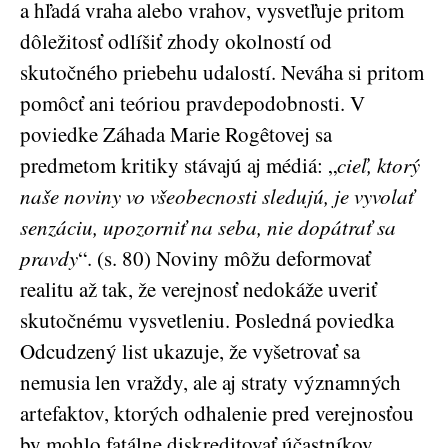
a hľadá vraha alebo vrahov, vysvetľuje pritom
dôležitosť odlíšiť zhody okolností od
skutočného priebehu udalostí. Neváha si pritom
pomôcť ani teóriou pravdepodobnosti. V
poviedke Záhada Marie Rogêtovej sa
predmetom kritiky stávajú aj médiá: „
cieľ, ktorý
naše noviny vo všeobecnosti sledujú, je vyvolať
senzáciu, upozorniť na seba, nie dopátrať sa
pravdy
“. (s. 80) Noviny môžu deformovať
realitu až tak, že verejnosť nedokáže uveriť
skutočnému vysvetleniu. Posledná poviedka
Odcudzený list ukazuje, že vyšetrovať sa
nemusia len vraždy, ale aj straty významných
artefaktov, ktorých odhalenie pred verejnosťou
by mohlo fatálne diskreditovať účastníkov.