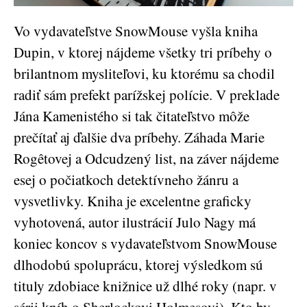
Vo vydavateľstve SnowMouse vyšla kniha
Dupin, v ktorej nájdeme všetky tri príbehy o
brilantnom mysliteľovi, ku ktorému sa chodil
radiť sám prefekt parížskej polície. V preklade
Jána Kamenistého si tak čitateľstvo môže
prečítať aj ďalšie dva príbehy. Záhada Marie
Rogêtovej a Odcudzený list, na záver nájdeme
esej o počiatkoch detektívneho žánru a
vysvetlivky. Kniha je excelentne graficky
vyhotovená, autor ilustrácií Julo Nagy má
koniec koncov s vydavateľstvom SnowMouse
dlhodobú spoluprácu, ktorej výsledkom sú
tituly zdobiace knižnice už dlhé roky (napr. v