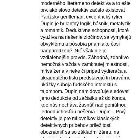
moderného literárneho detektíva a to ešte
prv, ako slovo detektív začalo existovať.
Parížsky gentleman, excentrický rytier
Dupin je brilantný logik, básnik, metafyzik
a romantik. Deduktívne schopnosti, ktoré
využíva na riešenie zločinov, sa vymykajú
obvyklému a pôsobia priam ako čosi
nadprirodzené. Nič však nie je
vzdialenejšie pravde. Záhadná, zdanlivo
nemožná vražda v zamknutej miestnosti,
mŕtva žena v rieke či prípad vydierača a
ukradnutého listu predstavujú tri bravúrne
ukážky súboja ľudského intelektu s
tajomnom. Dupin nám dovoľuje sledovať
jeho dedukcie od začiatku až do konca,
kde nás necháva žasnúť nad geniálnou
jednoduchosťou riešenia. Dupin – Prvý
detektív je pre milovníkov klasických
detektívnych príbehov príležitosť
oboznámiť sa so základmi žánru, na