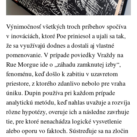
Výnimočnosť všetkých troch príbehov spočíva
v inováciách, ktoré Poe priniesol a ujali sa tak,
že sa využívajú dodnes a dostali aj vlastné
pomenovanie. V prípade poviedky Vraždy na
Rue Morgue ide o „záhadu zamknutej izby“,
fenoménu, keď došlo k zabitiu v uzavretom
priestore, z ktorého zdanlivo nebolo pre vraha
úniku. Dupin používa pri každom prípade
analytickú metódu, keď nahlas uvažuje a rozvíja
rôzne hypotézy, overuje ich a následne zavrhuje
tie, pre ktoré nenachádza logické vysvetlenie
alebo oporu vo faktoch. Sústreďuje sa na zločin