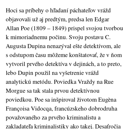
Hoci sa príbehy o hľadaní páchateľov vrážd
objavovali už aj predtým, predsa len Edgar
Allan Poe (1809 – 1849) prispel svojou tvorbou
k mimoriadnemu počinu. Svoju postavu C.
Augusta Dupina nenazýval ešte detektívom, ale
s odstupom času môžeme konštatovať, že v ňom
vytvoril prvého detektíva v dejinách, a to preto,
lebo Dupin použil na vyšetrenie vrážd
analytickú metódu. Poviedka Vraždy na Rue
Morgue sa tak stala prvou detektívnou
poviedkou. Poe sa inšpiroval životom Eugèna
Françoisa Vidocqa, francúzskeho dobrodruha
považovaného za prvého kriminalistu a
zakladateľa kriminalistiky ako takej. Desaťročia