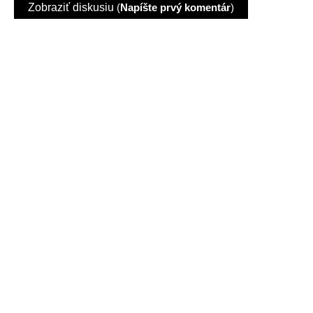
Zobraziť diskusiu
(
Napíšte prvý komentár
)