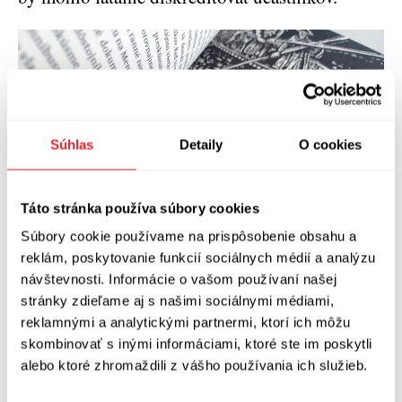
Súhlas
Detaily
O cookies
Táto stránka používa súbory cookies
Súbory cookie používame na prispôsobenie obsahu a
reklám, poskytovanie funkcií sociálnych médií a analýzu
návštevnosti. Informácie o vašom používaní našej
stránky zdieľame aj s našimi sociálnymi médiami,
reklamnými a analytickými partnermi, ktorí ich môžu
Priaznivci detektívok by si určite mali Dupina
skombinovať s inými informáciami, ktoré ste im poskytli
prečítať nielen kvôli výnimočnej dômyselnosti
alebo ktoré zhromaždili z vášho používania ich služieb.
jeho autora. Ozveny tohto detektíva nájdeme v