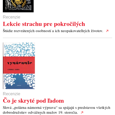
Recenzie
Lekcie strachu pre pokročilých
Štúdie rozvrátených osobností a ich neopakovateľných životov.
Recenzie
Čo je skryté pod ľadom
Slová „polárna námorná výprava“ sa spájajú s predstavou všetkých
dobrodružstiev odvážnych mužov 19. storočia.