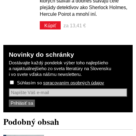
ktorých stavali a dodnes stavajú celé
plejády detektívov ako Sherlock Holmes,
Hercule Poirot a mnohí iní.
Kúpiť
za 13,41 €
Novinky do schránky
Dostávajte každý pondelok výber toho najlepšieho
a najaktuálnejšieho zo sveta literatúry na Slovensku
i vo svete vďaka nášmu newsletteru.
Súhlasím so
spracovaním osobných údajov
Podobný obsah