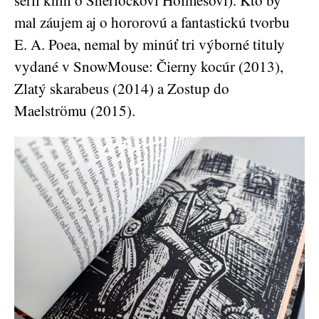
sérii kníh o Sherlockovi Holmesovi). Kto by
mal záujem aj o hororovú a fantastickú tvorbu
E. A. Poea, nemal by minúť tri výborné tituly
vydané v SnowMouse: Čierny kocúr (2013),
Zlatý skarabeus (2014) a Zostup do
Maelströmu (2015).