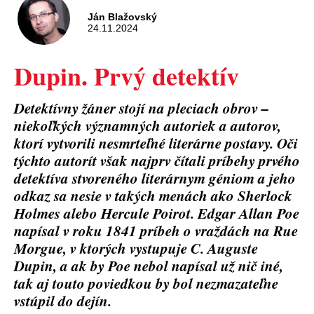
Ján Blažovský
24.11.2024
Dupin. Prvý detektív
Detektívny žáner stojí na pleciach obrov –
niekoľkých významných autoriek a autorov,
ktorí vytvorili nesmrteľné literárne postavy. Oči
týchto autorít však najprv čítali príbehy prvého
detektíva stvoreného literárnym géniom a jeho
odkaz sa nesie v takých menách ako Sherlock
Holmes alebo Hercule Poirot. Edgar Allan Poe
napísal v roku 1841 príbeh o vraždách na Rue
Morgue, v ktorých vystupuje C. Auguste
Dupin, a ak by Poe nebol napísal už nič iné,
tak aj touto poviedkou by bol nezmazateľne
vstúpil do dejín.