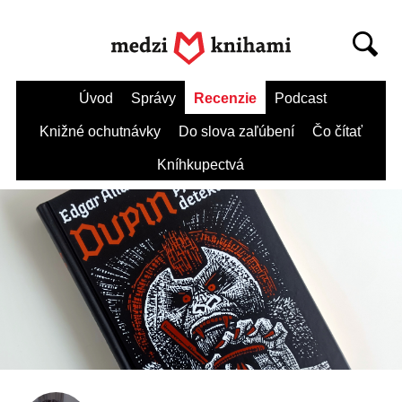
Úvod
Správy
Recenzie
Podcast
Knižné ochutnávky
Do slova zaľúbení
Čo čítať
Kníhkupectvá