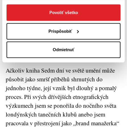
co se propaguje. V Ateliéru jde o všechno výše
zmíněné – to je také důvod, proč je Murakami
Povoliť všetko
ze sociologického hlediska tak fascinující. A
nakonec v Bienále je umění záminkou k
Prispôsobiť
vytváření společenských kontaktů, zvědavost v
mezinárodním měřítku a ponejvíce pak je
Odmietnuť
hlavní ingrediencí skvělé show.
Ačkoliv kniha Sedm dní ve světě umění může
působit jako smršť příběhů shrnutých do
jednoho týdne, její vznik byl dlouhý a pomalý
proces. Při svých dřívějších etnografických
výzkumech jsem se ponořila do nočního světa
londýnských tanečních klubů anebo jsem
pracovala v přestrojení jako „brand manažerka“