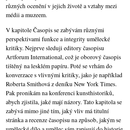
různých ocenění v jejich životě a vztahy mezi
médii a muzeem.
V kapitole Časopis se zabývám různými
perspektivami funkce a integrity umělecké
kritiky. Nejprve sleduji editory časopisu
Artforum International, což je oborový časopis
tištěný na lesklém papíru. Poté se vrhám do
konverzace s vlivnými kritiky, jako je například
Roberta Smithová z deníku New York Times.
Pak pronikám na konferenci kunsthistoriků,
abych zjistila, jaké mají názory. Tato kapitola se
zabývá mimo jiné tím, jaký vliv má titulní
stránka a recenze časopisu na způsob, jakým se
umělecké dílo a umělec sám zapisují do historie.