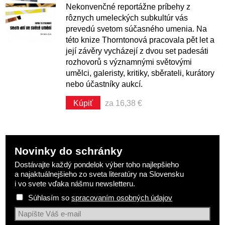
Nekonvenčné reportážne príbehy z
rôznych umeleckých subkultúr vás
prevedú svetom súčasného umenia. Na
této knize Thorntonová pracovala pět let a
její závěry vycházejí z dvou set padesáti
rozhovorů s významnými světovými
umělci, galeristy, kritiky, sběrateli, kurátory
nebo účastníky aukcí.
Kúpiť
za 16,38 €
Novinky do schránky
Dostávajte každý pondelok výber toho najlepšieho
a najaktuálnejšieho zo sveta literatúry na Slovensku
i vo svete vďaka nášmu newsletteru.
Súhlasím so
spracovaním osobných údajov