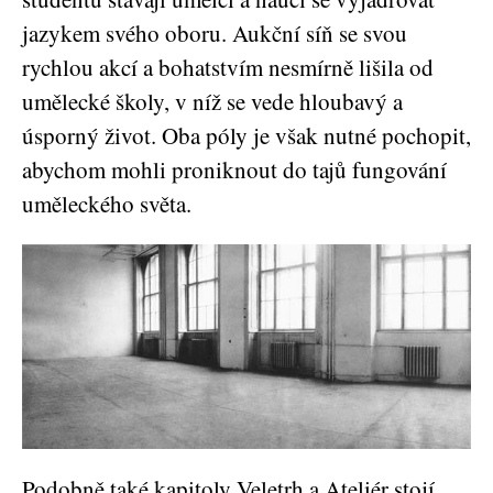
jazykem svého oboru. Aukční síň se svou
rychlou akcí a bohatstvím nesmírně lišila od
umělecké školy, v níž se vede hloubavý a
úsporný život. Oba póly je však nutné pochopit,
abychom mohli proniknout do tajů fungování
uměleckého světa.
Podobně také kapitoly Veletrh a Ateliér stojí