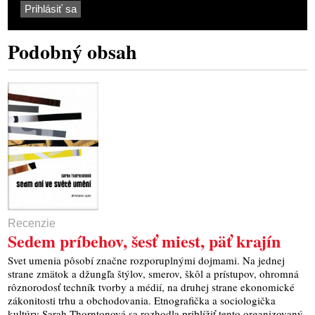
Podobný obsah
Recenzie
Sedem príbehov, šesť miest, päť krajín
Svet umenia pôsobí značne rozporuplnými dojmami. Na jednej
strane zmätok a džungľa štýlov, smerov, škôl a prístupov, ohromná
rôznorodosť techník tvorby a médií, na druhej strane ekonomické
zákonitosti trhu a obchodovania. Etnografička a sociologička
kultúry Sarah Thorntonová sa rozhodla priblížiť tento organizovaný