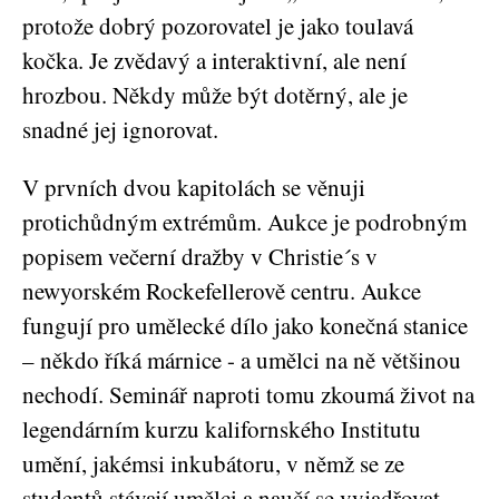
protože dobrý pozorovatel je jako toulavá
kočka. Je zvědavý a interaktivní, ale není
hrozbou. Někdy může být dotěrný, ale je
snadné jej ignorovat.
V prvních dvou kapitolách se věnuji
protichůdným extrémům. Aukce je podrobným
popisem večerní dražby v Christie´s v
newyorském Rockefellerově centru. Aukce
fungují pro umělecké dílo jako konečná stanice
– někdo říká márnice - a umělci na ně většinou
nechodí. Seminář naproti tomu zkoumá život na
legendárním kurzu kalifornského Institutu
umění, jakémsi inkubátoru, v němž se ze
studentů stávají umělci a naučí se vyjadřovat