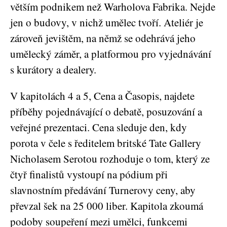
větším podnikem než Warholova Fabrika. Nejde
jen o budovy, v nichž umělec tvoří. Ateliér je
zároveň jevištěm, na němž se odehrává jeho
umělecký záměr, a platformou pro vyjednávání
s kurátory a dealery.
V kapitolách 4 a 5, Cena a Časopis, najdete
příběhy pojednávající o debatě, posuzování a
veřejné prezentaci. Cena sleduje den, kdy
porota v čele s ředitelem britské Tate Gallery
Nicholasem Serotou rozhoduje o tom, který ze
čtyř finalistů vystoupí na pódium při
slavnostním předávání Turnerovy ceny, aby
převzal šek na 25 000 liber. Kapitola zkoumá
podoby soupeření mezi umělci, funkcemi