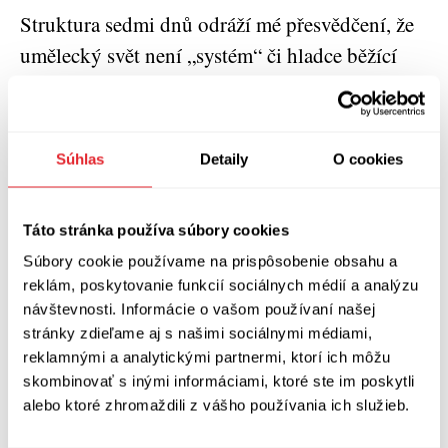
Struktura sedmi dnů odráží mé přesvědčení, že
umělecký svět není „systém“ či hladce běžící
stroj, ale spíš shluk konfliktních subkultur, z
nichž každá má jinou definici umění. Všichni,
kdo v knize promlouvají, se shodnou na tom, že
Súhlas
Detaily
O cookies
umění by mělo probouzet myšlení. V Aukci je
však umění v zásadě předmětem investice a
Táto stránka používa súbory cookies
luxusu. V Semináři je to intelektuální snaha,
Súbory cookie používame na prispôsobenie obsahu a
životní styl a povolání. V kapitole Veletrh je
reklám, poskytovanie funkcií sociálnych médií a analýzu
umění fetišem a koníčkem – toto pojetí se mírně
návštevnosti. Informácie o vašom používaní našej
liší od aukce. V Ceně je umění muzejním
stránky zdieľame aj s našimi sociálnymi médiami,
reklamnými a analytickými partnermi, ktorí ich môžu
lákadlem, novinovým příběhem a dokladem
skombinovať s inými informáciami, ktoré ste im poskytli
umělcovy hodnoty. V Časopise je omluvou pro
alebo ktoré zhromaždili z vášho používania ich služieb.
existenci slov; je to něco, o čem se diskutuje a