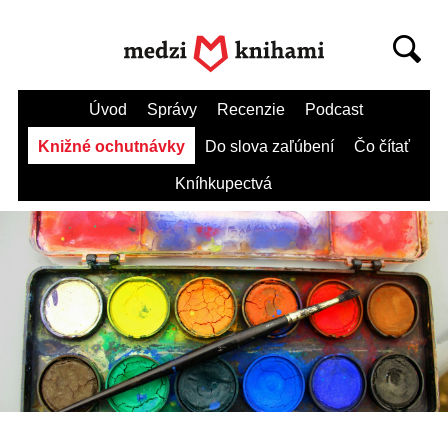
Úvod
Správy
Recenzie
Podcast
Knižné ochutnávky
Do slova zaľúbení
Čo čítať
Kníhkupectvá