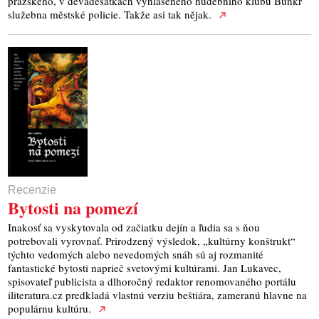
pražského, v devadesátkách vyhlášeného hudebního klubu Bunkr
služebna městské policie. Takže asi tak nějak.
Recenzie
Bytosti na pomezí
Inakosť sa vyskytovala od začiatku dejín a ľudia sa s ňou
potrebovali vyrovnať. Prirodzený výsledok, „kultúrny konštrukt“
týchto vedomých alebo nevedomých snáh sú aj rozmanité
fantastické bytosti naprieč svetovými kultúrami. Jan Lukavec,
spisovateľ publicista a dlhoročný redaktor renomovaného portálu
iliteratura.cz predkladá vlastnú verziu beštiára, zameranú hlavne na
populárnu kultúru.