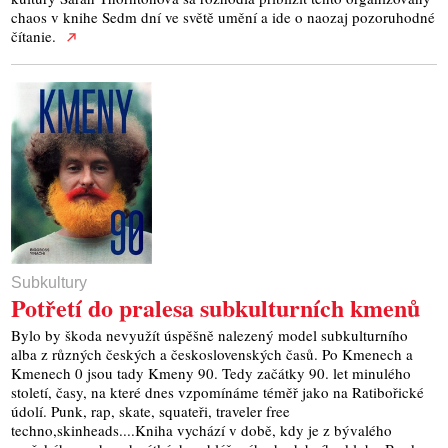
chaos v knihe Sedm dní ve světě umění a ide o naozaj pozoruhodné
čítanie.
Subkultury
Potřetí do pralesa subkulturních kmenů
Bylo by škoda nevyužít úspěšně nalezený model subkulturního
alba z různých českých a československých časů. Po Kmenech a
Kmenech 0 jsou tady Kmeny 90. Tedy začátky 90. let minulého
století, časy, na které dnes vzpomínáme téměř jako na Ratibořické
údolí. Punk, rap, skate, squateři, traveler free
techno,skinheads....Kniha vychází v době, kdy je z bývalého