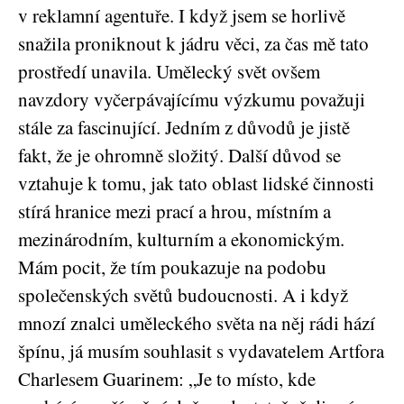
v reklamní agentuře. I když jsem se horlivě
snažila proniknout k jádru věci, za čas mě tato
prostředí unavila. Umělecký svět ovšem
navzdory vyčerpávajícímu výzkumu považuji
stále za fascinující. Jedním z důvodů je jistě
fakt, že je ohromně složitý. Další důvod se
vztahuje k tomu, jak tato oblast lidské činnosti
stírá hranice mezi prací a hrou, místním a
mezinárodním, kulturním a ekonomickým.
Mám pocit, že tím poukazuje na podobu
společenských světů budoucnosti. A i když
mnozí znalci uměleckého světa na něj rádi hází
špínu, já musím souhlasit s vydavatelem Artfora
Charlesem Guarinem: „Je to místo, kde