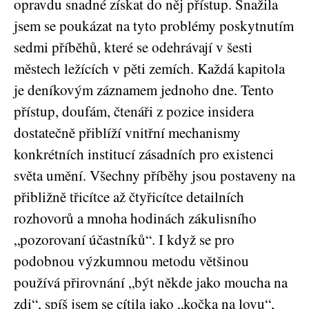
opravdu snadné získat do něj přístup. Snažila
jsem se poukázat na tyto problémy poskytnutím
sedmi příběhů, které se odehrávají v šesti
městech ležících v pěti zemích. Každá kapitola
je deníkovým záznamem jednoho dne. Tento
přístup, doufám, čtenáři z pozice insidera
dostatečně přiblíží vnitřní mechanismy
konkrétních institucí zásadních pro existenci
světa umění. Všechny příběhy jsou postaveny na
přibližně třicítce až čtyřicítce detailních
rozhovorů a mnoha hodinách zákulisního
„pozorovaní účastníků“. I když se pro
podobnou výzkumnou metodu většinou
používá přirovnání „být někde jako moucha na
zdi“, spíš jsem se cítila jako „kočka na lovu“,