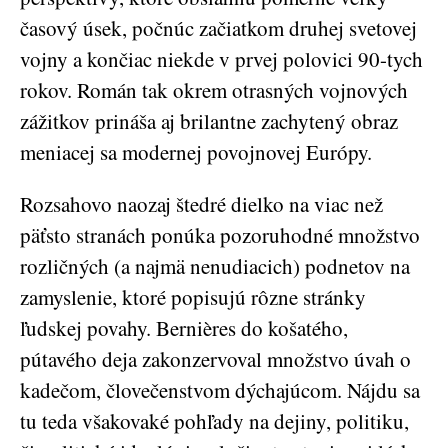
časový úsek, počnúc začiatkom druhej svetovej
vojny a končiac niekde v prvej polovici 90-tych
rokov. Román tak okrem otrasných vojnových
zážitkov prináša aj brilantne zachytený obraz
meniacej sa modernej povojnovej Európy.
Rozsahovo naozaj štedré dielko na viac než
päťsto stranách ponúka pozoruhodné množstvo
rozličných (a najmä nenudiacich) podnetov na
zamyslenie, ktoré popisujú rôzne stránky
ľudskej povahy. Bernières do košatého,
pútavého deja zakonzervoval množstvo úvah o
kadečom, človečenstvom dýchajúcom. Nájdu sa
tu teda všakovaké pohľady na dejiny, politiku,