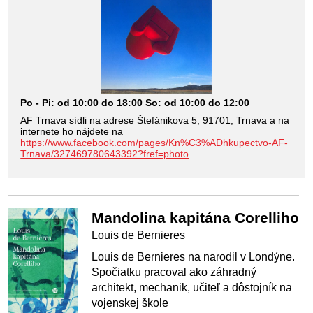
Po - Pi: od 10:00 do 18:00 So: od 10:00 do 12:00
AF Trnava sídli na adrese Štefánikova 5, 91701, Trnava a na
internete ho nájdete na
https://www.facebook.com/pages/Kn%C3%ADhkupectvo-AF-
Trnava/327469780643392?fref=photo
.
Mandolina kapitána Corelliho
Louis de Bernieres
Louis de Bernieres na narodil v Londýne.
Spočiatku pracoval ako záhradný
architekt, mechanik, učiteľ a dôstojník na
vojenskej škole