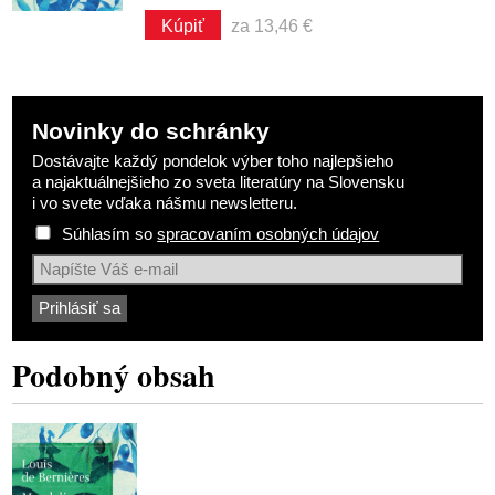
Kúpiť
za 13,46 €
Novinky do schránky
Dostávajte každý pondelok výber toho najlepšieho
a najaktuálnejšieho zo sveta literatúry na Slovensku
i vo svete vďaka nášmu newsletteru.
Súhlasím so
spracovaním osobných údajov
Podobný obsah