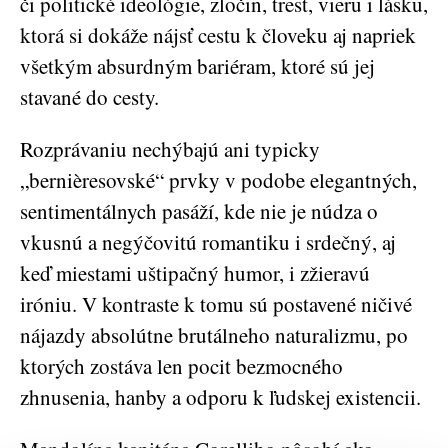
či politické ideológie, zločin, trest, vieru i lásku,
ktorá si dokáže nájsť cestu k človeku aj napriek
všetkým absurdným bariéram, ktoré sú jej
stavané do cesty.
Rozprávaniu nechýbajú ani typicky
„bernièresovské“ prvky v podobe elegantných,
sentimentálnych pasáží, kde nie je núdza o
vkusnú a negýčovitú romantiku i srdečný, aj
keď miestami uštipačný humor, i zžieravú
iróniu. V kontraste k tomu sú postavené ničivé
nájazdy absolútne brutálneho naturalizmu, po
ktorých zostáva len pocit bezmocného
zhnusenia, hanby a odporu k ľudskej existencii.