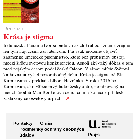
Recenzie
Krása je stigma
Indonézska literárna tvorba bude v našich kruhoch známa zrejme
len tým najväčším zasvätencom. I tu však môžeme objaviť
znamenité umelecké písomníctvo, ktoré bez problémov obstojí
medzi širšou svetovou konkurenciou. Aspoň aký-taký dôkaz o tom
pred nejakým časom podal český Odeon. V rámci edície Světová
knihovna tu vyšiel pozoruhodný debut Krása je stigma od Eki
Kurniawana v preklade Libora Havránka. V roku 2016 bol
Kurniawan, ako vôbec prvý indonézsky autor, nominovaný na
medzinárodnú Man Bookerovu cenu, čo mu konečne prinieslo
zaslúžený celosvetový úspech.
Kontakty
O nás
Podmienky ochrany osobných
Projekt
údajov