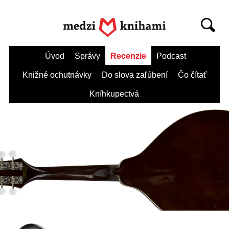
Úvod
Správy
Recenzie
Podcast
Knižné ochutnávky
Do slova zaľúbení
Čo čítať
Kníhkupectvá