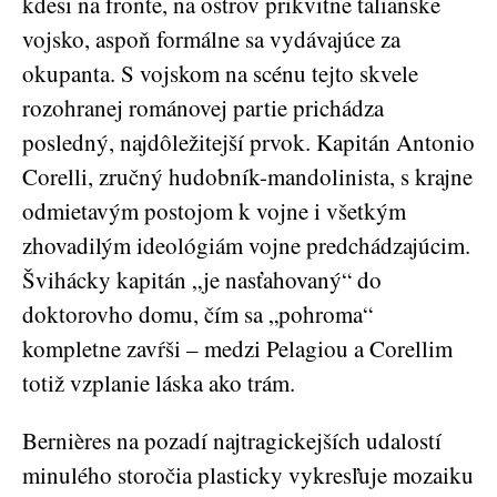
kdesi na fronte, na ostrov prikvitne talianske
vojsko, aspoň formálne sa vydávajúce za
okupanta. S vojskom na scénu tejto skvele
rozohranej románovej partie prichádza
posledný, najdôležitejší prvok. Kapitán Antonio
Corelli, zručný hudobník-mandolinista, s krajne
odmietavým postojom k vojne i všetkým
zhovadilým ideológiám vojne predchádzajúcim.
Švihácky kapitán „je nasťahovaný“ do
doktorovho domu, čím sa „pohroma“
kompletne zavŕši – medzi Pelagiou a Corellim
totiž vzplanie láska ako trám.
Bernières na pozadí najtragickejších udalostí
minulého storočia plasticky vykresľuje mozaiku