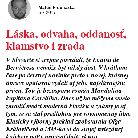
Matúš Procházka
6.2.2017
Láska, odvaha, oddanosť,
klamstvo i zrada
V Slovarte si zrejme povedali, že Louisa de
Bernièresa nemôže byť nikdy dosť. V krátkom
čase po čerstvej novinke preto v novej, krásnej
úprave opätovne vydali aj jeho najslávnejšiu
prácu. Tou je bezosporu román Mandolína
kapitána Corelliho. Dnes už ho môžeme smelo
zaradiť medzi modernú klasiku a známy je aj
tým, že sa stal predlohou pre rovnomenný film.
Klasicky výborný preklad zaobstarala Oľga
Královičová a MM-ko si do svojej hviezdnej
kolekcie môže pripísať ďalší skvost.