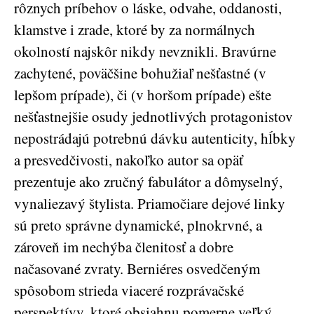
rôznych príbehov o láske, odvahe, oddanosti,
klamstve i zrade, ktoré by za normálnych
okolností najskôr nikdy nevznikli. Bravúrne
zachytené, poväčšine bohužiaľ nešťastné (v
lepšom prípade), či (v horšom prípade) ešte
nešťastnejšie osudy jednotlivých protagonistov
nepostrádajú potrebnú dávku autenticity, hĺbky
a presvedčivosti, nakoľko autor sa opäť
prezentuje ako zručný fabulátor a dômyselný,
vynaliezavý štylista. Priamočiare dejové linky
sú preto správne dynamické, plnokrvné, a
zároveň im nechýba členitosť a dobre
načasované zvraty. Berniéres osvedčeným
spôsobom strieda viaceré rozprávačské
perspektívy, ktoré obsiahnu pomerne veľký