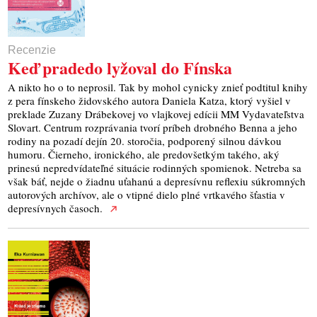
Recenzie
Keď pradedo lyžoval do Fínska
A nikto ho o to neprosil. Tak by mohol cynicky znieť podtitul knihy
z pera fínskeho židovského autora Daniela Katza, ktorý vyšiel v
preklade Zuzany Drábekovej vo vlajkovej edícii MM Vydavateľstva
Slovart. Centrum rozprávania tvorí príbeh drobného Benna a jeho
rodiny na pozadí dejín 20. storočia, podporený silnou dávkou
humoru. Čierneho, ironického, ale predovšetkým takého, aký
prinesú nepredvídateľné situácie rodinných spomienok. Netreba sa
však báť, nejde o žiadnu uťahanú a depresívnu reflexiu súkromných
autorových archívov, ale o vtipné dielo plné vrtkavého šťastia v
depresívnych časoch.