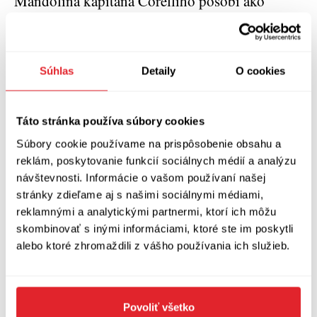
Mandolína kapitána Corelliho pôsobí ako
svojho druhu pocta všetkým bezmenným
mŕtvym padlým za obeť krvavému mlynu
histórie. Mnohovravné, podmanivé dielko,
Súhlas
Detaily
O cookies
nástojčivo obhajujúce ľudskú dôstojnosť. Vo
svojom humanistickom posolstve nadčasové a
Táto stránka používa súbory cookies
(bohužiaľ) v kontexte súčasného svetového
Súbory cookie používame na prispôsobenie obsahu a
vývoja stále až nadmieru aktuálne.
reklám, poskytovanie funkcií sociálnych médií a analýzu
návštevnosti. Informácie o vašom používaní našej
Louis de Bernières: Mandolína kapitána
stránky zdieľame aj s našimi sociálnymi médiami,
Corelliho
reklamnými a analytickými partnermi, ktorí ich môžu
skombinovať s inými informáciami, ktoré ste im poskytli
Vydal: Slovart 2016 (edícia MM)
alebo ktoré zhromaždili z vášho používania ich služieb.
Preklad: Oľga Královičová
Povoliť všetko