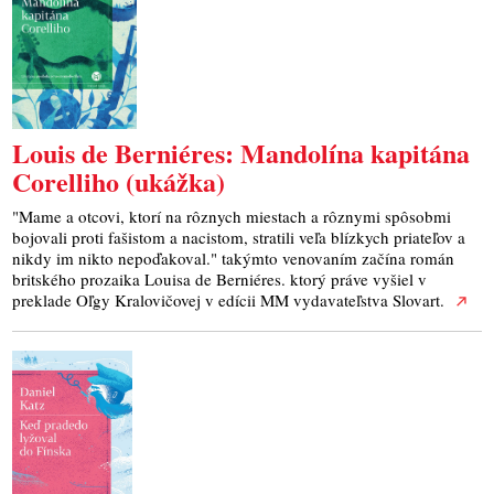
Louis de Berniéres: Mandolína kapitána
Corelliho (ukážka)
"Mame a otcovi, ktorí na rôznych miestach a rôznymi spôsobmi
bojovali proti fašistom a nacistom, stratili veľa blízkych priateľov a
nikdy im nikto nepoďakoval." takýmto venovaním začína román
britského prozaika Louisa de Berniéres. ktorý práve vyšiel v
preklade Oľgy Kralovičovej v edícii MM vydavateľstva Slovart.