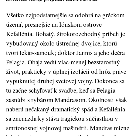
Všetko najpodstatnejšie sa odohrá na gréckom
území, presnejšie na Iónskom ostrove
Kefallénia. Bohatý, širokorozchodný príbeh je
vybudovaný okolo ústrednej dvojice, ktorú
tvorí lekár-samouk; doktor Jannis a jeho dcéra
Pelagia. Obaja vedú viac-menej bezstarostný
život, prakticky v úplnej izolácii od hrôz práve
vypuknutej druhej svetovej vojny. Dokonca sa
tu začne schyľovať k svadbe, keď sa Pelagia
zasnúbi s rybárom Mandrasom. Okolnosti však
naberú nečakaný dramatický spád a Kefallénia
sa znenazdajky stáva tragickou súčiastkou v
smrtonosnej vojnovej mašinérii. Mandras mizne