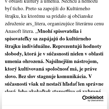
v oblasti kultúry a umenia. Nechcú a nemôžu
byť ticho. Preto sa zapojili do Kultúrneho
štrajku, ku ktorému sa pridalo aj občianske
združenie ars_litera, organizujúce literárnu cenu
Mnohí spisovatelia i
Anasoft litera. „
spisovateľky sa zapájajú do kultúrneho
štrajku individuálne. Reprezentujú hodnoty
slobody, ktorá je v súčasnosti nielen v oblasti
umenia ohrozená. Najsilnejším nástrojom,
ktorý kultivovaná spoločnosť má, je práve
slovo. Bez slov stagnuje komunikácia. V
súčasnosti však už nestačí hľadať len správne
slová, lebo akokoľvek starostlivo sú vybrané
a myšlienky sformulované, nie sú vypočuté
,“
uviedla koordinátorka ceny Anasoft litera