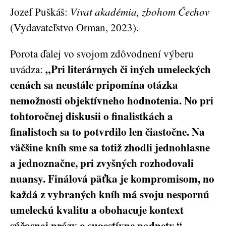
Jozef Puškáš:
Vivat akadémia, zbohom Čechov
(Vydavateľstvo Orman, 2023).
Porota ďalej vo svojom zdôvodnení výberu
„Pri literárnych či iných umeleckých
uvádza:
cenách sa neustále pripomína otázka
nemožnosti objektívneho hodnotenia. No pri
tohtoročnej diskusii o finalistkách a
finalistoch sa to potvrdilo len čiastočne. Na
väčšine kníh sme sa totiž zhodli jednohlasne
a jednoznačne, pri zvyšných rozhodovali
nuansy. Finálová päťka je kompromisom, no
každá z vybraných kníh má svoju nespornú
umeleckú kvalitu a obohacuje kontext
súčasnej prózy o sugestívne podnety.
“