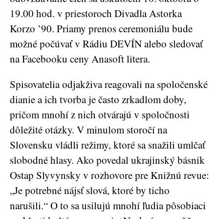
19.00 hod. v priestoroch Divadla Astorka
Korzo ’90. Priamy prenos ceremoniálu bude
možné počúvať v Rádiu DEVÍN alebo sledovať
na Facebooku ceny Anasoft litera.
Spisovatelia odjakživa reagovali na spoločenské
dianie a ich tvorba je často zrkadlom doby,
pričom mnohí z nich otvárajú v spoločnosti
dôležité otázky. V minulom storočí na
Slovensku vládli režimy, ktoré sa snažili umlčať
slobodné hlasy. Ako povedal ukrajinský básnik
Ostap Slyvynsky v rozhovore pre Knižnú revue:
„Je potrebné nájsť slová, ktoré by ticho
narušili.“ O to sa usilujú mnohí ľudia pôsobiaci