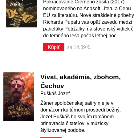
Pokračovanie Čierneho zošita (2017)
nominovaného na Anasoft Literu a Cenu
EU za literatúru. Nové strašidelné príbehy
Richarda Pupalu vás opäť zavedú medzi
paneláky Petržalky, na slovenský vidiek či
do temného lesa počas letnej noci.
Kúpiť
za 14,39 €
Vivat, akadémia, zbohom,
Čechov
Puškáš Jozef
Žáner spoločenskej satiry nie je v
domácom kultúrnom prostredí bežný.
Jozef Puškáš ho svojím románom
prinavracia čitateľovi v múzicky
štylizovanej podobe.