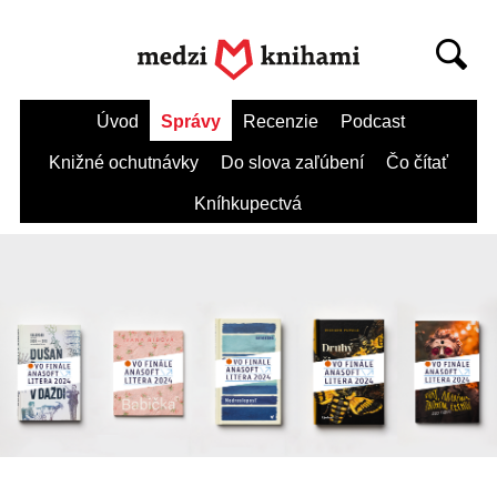
Úvod
Správy
Recenzie
Podcast
Knižné ochutnávky
Do slova zaľúbení
Čo čítať
Kníhkupectvá