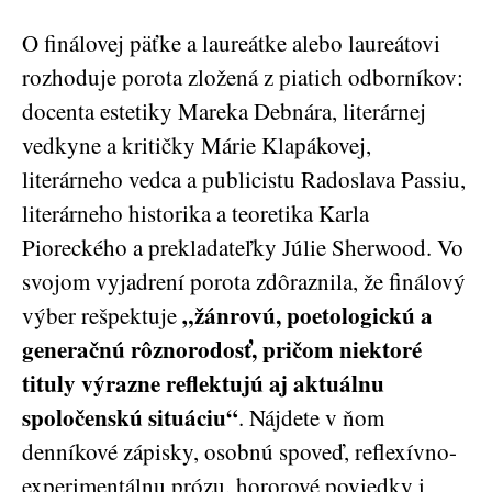
O finálovej päťke a laureátke alebo laureátovi
rozhoduje porota zložená z piatich odborníkov:
docenta estetiky Mareka Debnára, literárnej
vedkyne a kritičky Márie Klapákovej,
literárneho vedca a publicistu Radoslava Passiu,
literárneho historika a teoretika Karla
Pioreckého a prekladateľky Júlie Sherwood. Vo
svojom vyjadrení porota zdôraznila, že finálový
„žánrovú, poetologickú a
výber rešpektuje
generačnú rôznorodosť, pričom niektoré
tituly výrazne reflektujú aj aktuálnu
spoločenskú situáciu
“
. Nájdete v ňom
denníkové zápisky, osobnú spoveď, reflexívno-
experimentálnu prózu, hororové poviedky i