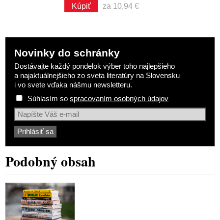
Kúpiť
za 10,94 €
Novinky do schránky
Dostávajte každý pondelok výber toho najlepšieho
a najaktuálnejšieho zo sveta literatúry na Slovensku
i vo svete vďaka nášmu newsletteru.
Súhlasím so
spracovaním osobných údajov
Podobný obsah