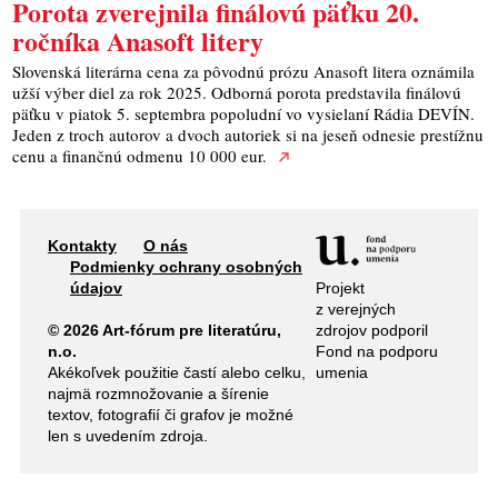
Porota zverejnila finálovú päťku 20.
ročníka Anasoft litery
Slovenská literárna cena za pôvodnú prózu Anasoft litera oznámila
užší výber diel za rok 2025. Odborná porota predstavila finálovú
päťku v piatok 5. septembra popoludní vo vysielaní Rádia DEVÍN.
Jeden z troch autorov a dvoch autoriek si na jeseň odnesie prestížnu
cenu a finančnú odmenu 10 000 eur.
Kontakty
O nás
Podmienky ochrany osobných
Projekt
údajov
z verejných
zdrojov podporil
© 2026 Art-fórum pre literatúru,
Fond na podporu
n.o.
umenia
Akékoľvek použitie častí alebo celku,
najmä rozmnožovanie a šírenie
textov, fotografií či grafov je možné
len s uvedením zdroja.