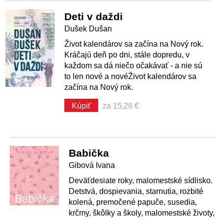
Deti v daždi
Dušek Dušan
Život kalendárov sa začína na Nový rok.
Kráčajú deň po dni, stále dopredu, v
každom sa dá niečo očakávať - a nie sú
to len nové a novéŽivot kalendárov sa
začína na Nový rok.
Kúpiť
za 15,26 €
Babička
Gibová Ivana
Deväťdesiate roky, malomestské sídlisko.
Detstvá, dospievania, starnutia, rozbité
kolená, premočené papuče, susedia,
krčmy, škôlky a školy, malomestské životy,