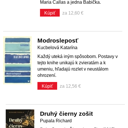
Maria Callas a jedna Babička.
Kúpiť
za 12,60 €
Modrosleposť
Kucbelová Katarína
Každý uteká iným spôsobom. Postavy v
tejto knihe unikajú k zvieratám a k
umeniu, hľadajú rozlet v neustálom
ohrození.
Kúpiť
za 12,56 €
Druhý čierny zošit
Pupala Richard