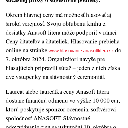
Okrem hlavnej ceny má možnosť hlasovať aj
široká verejnosť. Svoju obľúbenú knihu z
desiatky Anasoft litera môže podporiť v rámci
Ceny čitateľov a čitateliek. Hlasovanie prebieha
online na stránke
do
www.hlasovanie.anasoftlitera.sk
7. októbra 2024. Organizátori navyše pre
hlasujúcich pripravili súťaž – jeden z nich získa
dve vstupenky na slávnostný ceremoniál.
Laureát alebo laureátka ceny Anasoft litera
dostane finančnú odmenu vo výške 10 000 eur,
ktorú poskytuje sponzor ocenenia, softvérová
spoločnosť ANASOFT. Slávnostné
odovzdávanie cien sa uskutoční 10. októbra o