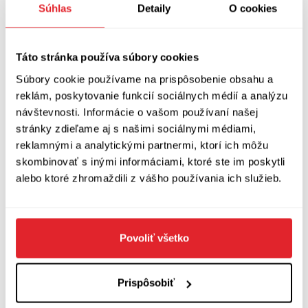
Súhlas
Detaily
O cookies
Simona Prokopec Fochlerová.
(Informácie sú z tlačovej správy podujatia
Táto stránka používa súbory cookies
Anasoft litera 2024.)
Súbory cookie používame na prispôsobenie obsahu a
reklám, poskytovanie funkcií sociálnych médií a analýzu
návštevnosti. Informácie o vašom používaní našej
stránky zdieľame aj s našimi sociálnymi médiami,
Zobraziť diskusiu
(
Napíšte prvý komentár
)
reklamnými a analytickými partnermi, ktorí ich môžu
skombinovať s inými informáciami, ktoré ste im poskytli
alebo ktoré zhromaždili z vášho používania ich služieb.
Povoliť všetko
Prispôsobiť