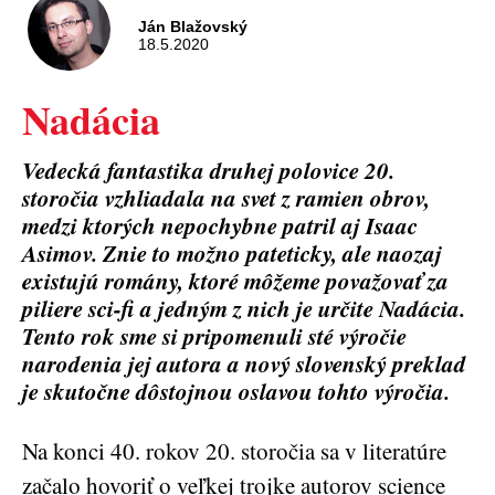
Ján Blažovský
18.5.2020
Nadácia
Vedecká fantastika druhej polovice 20.
storočia vzhliadala na svet z ramien obrov,
medzi ktorých nepochybne patril aj Isaac
Asimov. Znie to možno pateticky, ale naozaj
existujú romány, ktoré môžeme považovať za
piliere sci-fi a jedným z nich je určite Nadácia.
Tento rok sme si pripomenuli sté výročie
narodenia jej autora a nový slovenský preklad
je skutočne dôstojnou oslavou tohto výročia.
Na konci 40. rokov 20. storočia sa v literatúre
začalo hovoriť o veľkej trojke autorov science