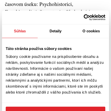
časovom úseku: Psychohistorici,
Encyklopedisti, Starostovia, Obchodníci,
Obchodní magnáti. Jednotlivé kapitoly
predstavujú vždy veľkú krízu a spôsob ako sa s
Súhlas
Detaily
O cookies
ňou účastníci vysporiadali. Veľké sociálne
pohyby vždy sprevádzala politika, boj o moc,
Táto stránka používa súbory cookies
ekonomické tlaky, no neraz aj náboženstvo a
každý z týchto prvkov zohrá v Nadácii svoju
Súbory cookie používame na prispôsobenie obsahu a
reklám, poskytovanie funkcií sociálnych médií a analýzu
úlohu. U Asimova sa nevyskytuje prepracovaná
návštevnosti. Informácie o vašom používaní našej
psychológia postáv, dôraz kladie skôr na
stránky zdieľame aj s našimi sociálnymi médiami,
štruktúru udalostí a tie vždy presahujú osud
reklamnými a analytickými partnermi, ktorí ich môžu
skombinovať s inými informáciami, ktoré ste im poskytli
jednotlivca. Pri čítaní je potrebné trochu
alebo ktoré zhromaždili z vášho používania ich služieb.
zohľadniť čas, ktorý uplynul od napísania knihy,
no preklad Nadácie do slovenčiny môžeme v