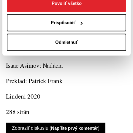
našom priestore bez váhania zaradiť medzi
Povoliť všetko
najvýznamnejšie udalosti v literárnej fantastike
v roku 2020.
Prispôsobiť
Odmietnuť
Isaac Asimov: Nadácia
Preklad: Patrick Frank
Lindeni 2020
288 strán
Zobraziť diskusiu
(
Napíšte prvý komentár
)