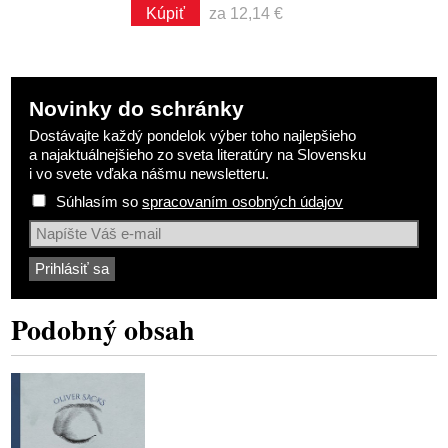
Kúpiť
za 12,14 €
Novinky do schránky
Dostávajte každý pondelok výber toho najlepšieho
a najaktuálnejšieho zo sveta literatúry na Slovensku
i vo svete vďaka nášmu newsletteru.
Súhlasím so
spracovaním osobných údajov
Podobný obsah