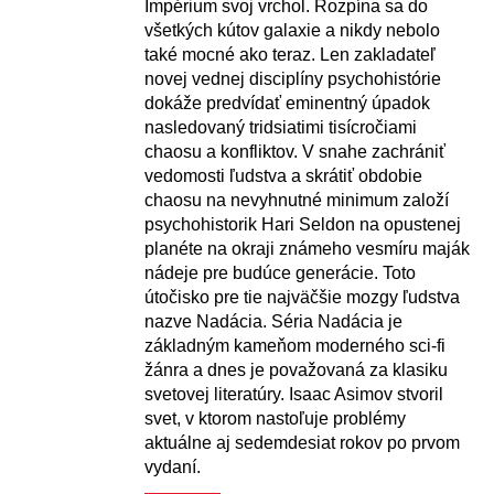
Impérium svoj vrchol. Rozpína sa do
všetkých kútov galaxie a nikdy nebolo
také mocné ako teraz. Len zakladateľ
novej vednej disciplíny psychohistórie
dokáže predvídať eminentný úpadok
nasledovaný tridsiatimi tisícročiami
chaosu a konfliktov. V snahe zachrániť
vedomosti ľudstva a skrátiť obdobie
chaosu na nevyhnutné minimum založí
psychohistorik Hari Seldon na opustenej
planéte na okraji známeho vesmíru maják
nádeje pre budúce generácie. Toto
útočisko pre tie najväčšie mozgy ľudstva
nazve Nadácia. Séria Nadácia je
základným kameňom moderného sci-fi
žánra a dnes je považovaná za klasiku
svetovej literatúry. Isaac Asimov stvoril
svet, v ktorom nastoľuje problémy
aktuálne aj sedemdesiat rokov po prvom
vydaní.