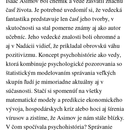
Isaac Asimov bol chemik a vede zasvätil značnú
časť života. Je potrebné uvedomiť si, že vedecká
fantastika predstavuje len časť jeho tvorby, v
skutočnosti sa stal pomerne známy aj ako autor
učebníc. Jeho vedecké znalosti boli ohromné a
aj v Nadácii vidieť, že prikladal obrovskú váhu
pozitivizmu. Koncept psychohistórie ako vedy,
ktorá kombinuje psychologické pozorovania so
štatistickým modelovaním správania veľkých
skupín ľudí je mimoriadne aktuálny aj v
súčasnosti. Stačí si spomenúť na všetky
matematické modely a predikcie ekonomického
vývoja, hospodárskych kríz alebo hoci aj šírenia
vírusov a zistíme, že Asimov je nám stále blízky.
V čom spočívala psychohistória? Správanie