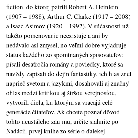
fiction, do ktorej patrili Robert A. Heinlein
(1907 – 1988), Arthur C. Clarke (1917 – 2008)
a Isaac Asimov (1920 – 1992). V súčasnosti už
takéto pomenovanie neexistuje a ani by
nedávalo asi zmysel, no veľmi dobre vyjadruje
status každého zo spomínaných spisovateľov:
písali desaťročia romány a poviedky, ktoré sa
navždy zapísali do dejín fantastiky, ich hlas znel
naprieč svetom a jazykmi, dosahovali aj značný
ohlas medzi kritikou aj širšou verejnosťou,
vytvorili diela, ku ktorým sa vracajú celé
generácie čitateľov. Ak chcete poznať dôvod
tohto neustáleho záujmu, určite siahnite po
Nadácii, prvej knihe zo série o ďalekej