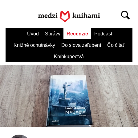
Úvod
Správy
Recenzie
Podcast
Knižné ochutnávky
Do slova zaľúbení
Čo čítať
Kníhkupectvá