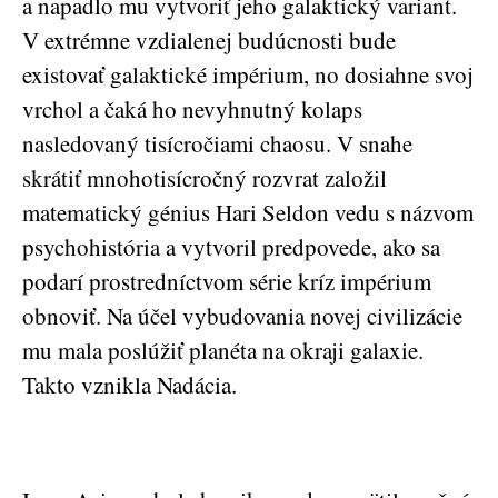
a napadlo mu vytvoriť jeho galaktický variant.
V extrémne vzdialenej budúcnosti bude
existovať galaktické impérium, no dosiahne svoj
vrchol a čaká ho nevyhnutný kolaps
nasledovaný tisícročiami chaosu. V snahe
skrátiť mnohotisícročný rozvrat založil
matematický génius Hari Seldon vedu s názvom
psychohistória a vytvoril predpovede, ako sa
podarí prostredníctvom série kríz impérium
obnoviť. Na účel vybudovania novej civilizácie
mu mala poslúžiť planéta na okraji galaxie.
Takto vznikla Nadácia.