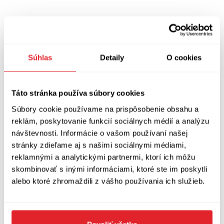
Súhlas
Detaily
O cookies
Táto stránka používa súbory cookies
Súbory cookie používame na prispôsobenie obsahu a
reklám, poskytovanie funkcií sociálnych médií a analýzu
návštevnosti. Informácie o vašom používaní našej
stránky zdieľame aj s našimi sociálnymi médiami,
Pre viac podobných článkov pozrite najnovšie zo sekcie
Správy
reklamnými a analytickými partnermi, ktorí ich môžu
skombinovať s inými informáciami, ktoré ste im poskytli
alebo ktoré zhromaždili z vášho používania ich služieb.