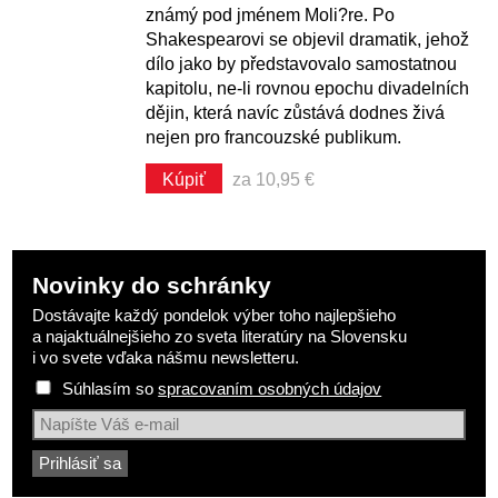
známý pod jménem Moli?re. Po
Shakespearovi se objevil dramatik, jehož
dílo jako by představovalo samostatnou
kapitolu, ne-li rovnou epochu divadelních
dějin, která navíc zůstává dodnes živá
nejen pro francouzské publikum.
Kúpiť
za 10,95 €
Novinky do schránky
Dostávajte každý pondelok výber toho najlepšieho
a najaktuálnejšieho zo sveta literatúry na Slovensku
i vo svete vďaka nášmu newsletteru.
Súhlasím so
spracovaním osobných údajov