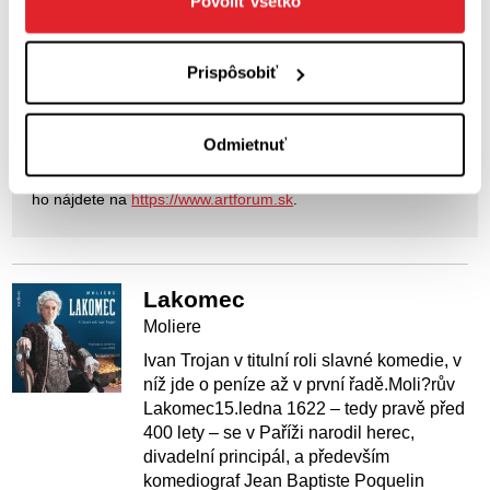
Povoliť všetko
Prispôsobiť
Kníhkupectvo, ktoré pre vás už dvadsaťpäť rokov
Odmietnuť
vyberá knihy.
Artforum sídli na adrese Kozia 20, Bratislava a na internete
ho nájdete na
https://www.artforum.sk
.
Lakomec
Moliere
Ivan Trojan v titulní roli slavné komedie, v
níž jde o peníze až v první řadě.Moli?rův
Lakomec15.ledna 1622 – tedy pravě před
400 lety – se v Paříži narodil herec,
divadelní principál, a především
komediograf Jean Baptiste Poquelin