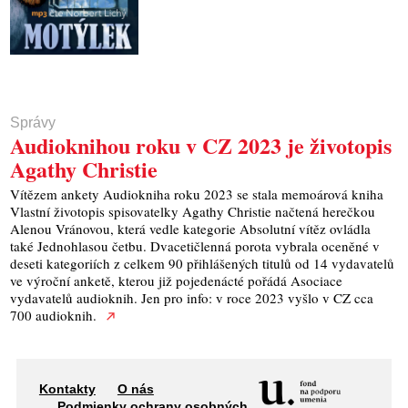
Správy
Audioknihou roku v CZ 2023 je životopis
Agathy Christie
Vítězem ankety Audiokniha roku 2023 se stala memoárová kniha
Vlastní životopis spisovatelky Agathy Christie načtená herečkou
Alenou Vránovou, která vedle kategorie Absolutní vítěz ovládla
také Jednohlasou četbu. Dvacetičlenná porota vybrala oceněné v
deseti kategoriích z celkem 90 přihlášených titulů od 14 vydavatelů
ve výroční anketě, kterou již pojedenácté pořádá Asociace
vydavatelů audioknih. Jen pro info: v roce 2023 vyšlo v CZ cca
700 audioknih.
Kontakty
O nás
Podmienky ochrany osobných