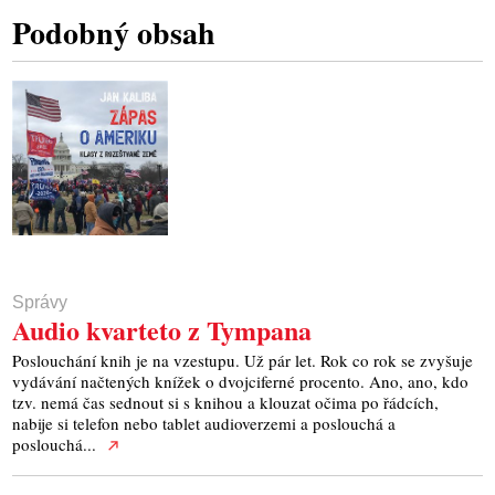
Podobný obsah
Správy
Audio kvarteto z Tympana
Poslouchání knih je na vzestupu. Už pár let. Rok co rok se zvyšuje
vydávání načtených knížek o dvojciferné procento. Ano, ano, kdo
tzv. nemá čas sednout si s knihou a klouzat očima po řádcích,
nabije si telefon nebo tablet audioverzemi a poslouchá a
poslouchá...