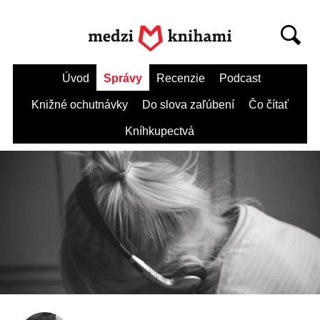
Úvod
Správy
Recenzie
Podcast
Knižné ochutnávky
Do slova zaľúbení
Čo čítať
Kníhkupectvá