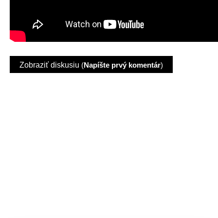
Zobraziť diskusiu
(
Napíšte prvý komentár
)