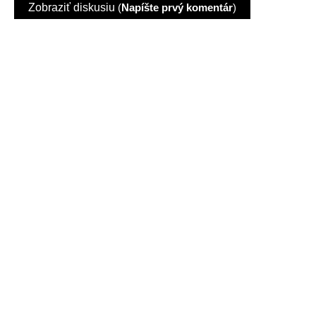
Zobraziť diskusiu
(
Napíšte prvý komentár
)