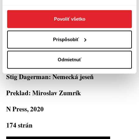
je kniha na upokojenie myslenia, pretože ani
časy, ktoré zobrazuje, také neboli.
Povoliť všetko
Ukážku z knihy si môžete prečítať na
Prispôsobiť
.
medziknihami.sk
Odmietnuť
Stig Dagerman: Nemecká jeseň
Preklad: Miroslav Zumrík
N Press, 2020
174 strán