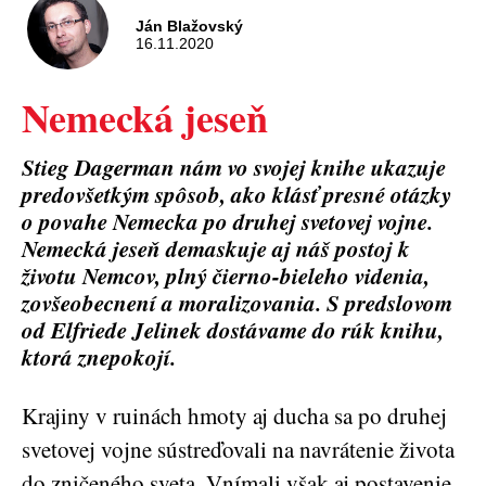
Ján Blažovský
16.11.2020
Nemecká jeseň
Stieg Dagerman nám vo svojej knihe ukazuje
predovšetkým spôsob, ako klásť presné otázky
o povahe Nemecka po druhej svetovej vojne.
Nemecká jeseň demaskuje aj náš postoj k
životu Nemcov, plný čierno-bieleho videnia,
zovšeobecnení a moralizovania. S predslovom
od Elfriede Jelinek dostávame do rúk knihu,
ktorá znepokojí.
Krajiny v ruinách hmoty aj ducha sa po druhej
svetovej vojne sústreďovali na navrátenie života
do zničeného sveta. Vnímali však aj postavenie