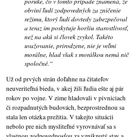
poruke, čo v tomto prípade znamená, že
obviní ľudí zodpovedných za zničenie
režimu, ktorý ľudí dovtedy zabezpečoval
a teraz im poskytuje horšiu starostlivosť,
než na akú si človek zvykol. Takéto
uvažovanie, prirodzene, nie je veľmi
morálne, hlad však s morálkou nemá nič
spoločné.“
Už od prvých strán doľahne na čitateľov
neuveriteľná bieda, v akej žili ľudia ešte aj pár
rokov po vojne. V zime hladovali v pivniciach
či rozpadnutých budovách, bezprostrednou sa
stala len otázka prežitia. V takejto situácii
nebolo pre nich mysliteľné vyrovnávať sa s
vlastnou zodpovednosťou za vzniknutý stav a