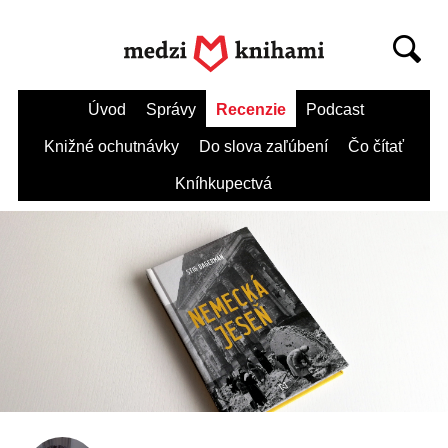
Úvod
Správy
Recenzie
Podcast
Knižné ochutnávky
Do slova zaľúbení
Čo čítať
Kníhkupectvá