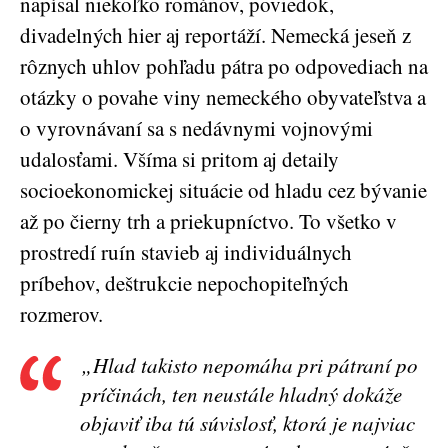
napísal niekoľko románov, poviedok,
divadelných hier aj reportáží. Nemecká jeseň z
rôznych uhlov pohľadu pátra po odpovediach na
otázky o povahe viny nemeckého obyvateľstva a
o vyrovnávaní sa s nedávnymi vojnovými
udalosťami. Všíma si pritom aj detaily
socioekonomickej situácie od hladu cez bývanie
až po čierny trh a priekupníctvo. To všetko v
prostredí ruín stavieb aj individuálnych
príbehov, deštrukcie nepochopiteľných
rozmerov.
„Hlad takisto nepomáha pri pátraní po
príčinách, ten neustále hladný dokáže
objaviť iba tú súvislosť, ktorá je najviac