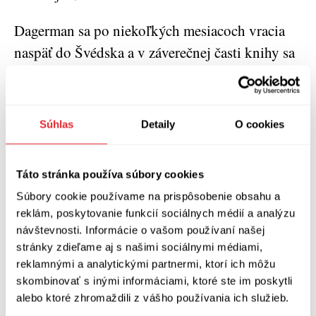
Dagerman sa po niekoľkých mesiacoch vracia
naspäť do Švédska a v záverečnej časti knihy sa
dočítame o prijatí reportáží v dobovej tlači.
Rovnako ako čitatelia v rokoch 1946 – 1947 aj
my si pri čítaní Nemeckej jesene všimneme
Súhlas
Detaily
O cookies
špecifický literárny štýl: jazyk balansujúci na
hranici poézie a faktografie, hrôzy opísané
Táto stránka používa súbory cookies
niekedy s účasťou, inokedy s odstupom, no
Súbory cookie používame na prispôsobenie obsahu a
zanechávajúce nezmazateľnú stopu vo vedomí,
reklám, poskytovanie funkcií sociálnych médií a analýzu
detaily prechádzajúce v celistvý obraz,
návštevnosti. Informácie o vašom používaní našej
spochybnenie stereotypov prítomných v
stránky zdieľame aj s našimi sociálnymi médiami,
reklamnými a analytickými partnermi, ktorí ich môžu
uvažovaní iných novinárov, neustály návrat k
skombinovať s inými informáciami, ktoré ste im poskytli
otázkam o povahe viny a rôzne spôsoby
alebo ktoré zhromaždili z vášho používania ich služieb.
vyhýbania sa jej priznaniu. Nemecká jeseň nie