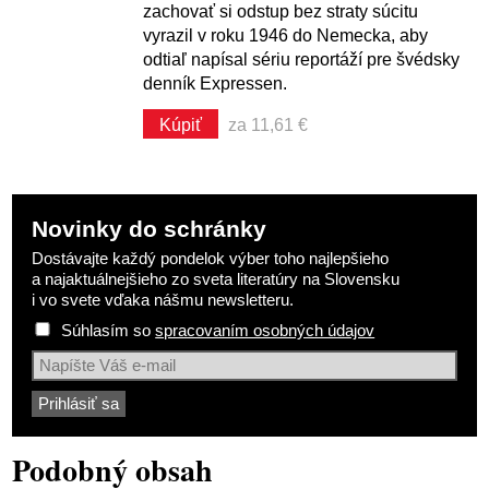
zachovať si odstup bez straty súcitu
vyrazil v roku 1946 do Nemecka, aby
odtiaľ napísal sériu reportáží pre švédsky
denník Expressen.
Kúpiť
za 11,61 €
Novinky do schránky
Dostávajte každý pondelok výber toho najlepšieho
a najaktuálnejšieho zo sveta literatúry na Slovensku
i vo svete vďaka nášmu newsletteru.
Súhlasím so
spracovaním osobných údajov
Podobný obsah