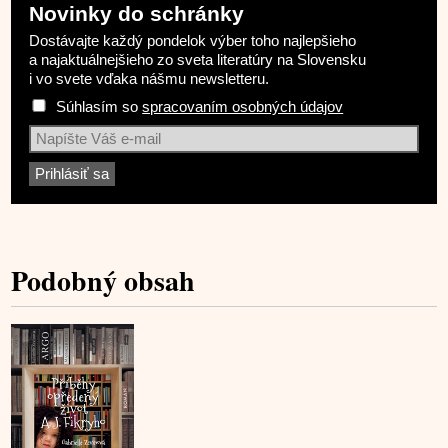
Novinky do schránky
Dostávajte každý pondelok výber toho najlepšieho
a najaktuálnejšieho zo sveta literatúry na Slovensku
i vo svete vďaka nášmu newsletteru.
Súhlasím so
spracovaním osobných údajov
Podobný obsah