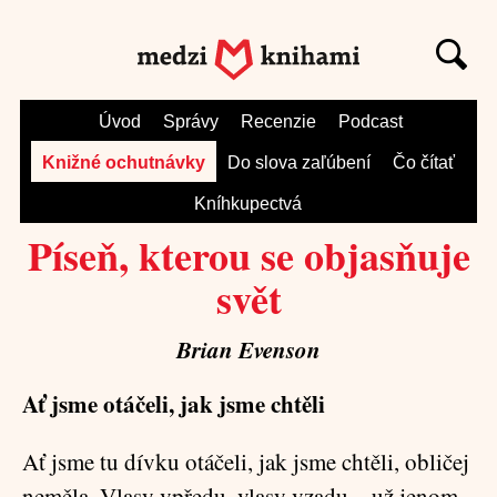
Úvod
Správy
Recenzie
Podcast
Knižné ochutnávky
Do slova zaľúbení
Čo čítať
Kníhkupectvá
Píseň, kterou se objasňuje
svět
Brian Evenson
Ať jsme otáčeli, jak jsme chtěli
Ať jsme tu dívku otáčeli, jak jsme chtěli, obličej
neměla. Vlasy vpředu, vlasy vzadu – už jenom