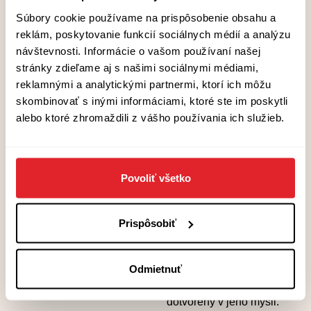
(* 1966) je profesor
Súbory cookie používame na prispôsobenie obsahu a
literatury, který má rád
reklám, poskytovanie funkcií sociálnych médií a analýzu
evropské spisovatele a
návštevnosti. Informácie o vašom používaní našej
filozofy, ale zároveň i
stránky zdieľame aj s našimi sociálnymi médiami,
detektivní romány
reklamnými a analytickými partnermi, ktorí ich môžu
americké „drsné školy“.
skombinovať s inými informáciami, ktoré ste im poskytli
Jeho minimalistické texty
alebo ktoré zhromaždili z vášho používania ich služieb.
spadají často, ale ne vždy,
do žánrů hororu a science
fiction, jindy jsou spíše
psychedelické anebo
Povoliť všetko
prostě „divné“.
Zpochybňují věrohodnost
našeho subjektivního
Prispôsobiť
vnímání skutečnosti, jsou
temné a záměrně
provokativní a mají čtenáři
Odmietnuť
sloužit jako spouštěč nebo
katalyzátor a být
dotvořeny v jeho mysli.