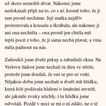
už skoro nemohli dívat. Nakonec jsme
nedokázali přijít na to, co s ní, kromě toho, že ji
tam prostě necháme. Její matka nejdřív
protestovala a kousala a škrábala, ale nakonec ji
ani ona nechtěla – ona prostě jen chtěla mít
lepší pocit z toho, že ji sama nechá plavat, a vina
měla padnout na nás.
Zatloukli jsme dveře prkny a zabednili okna. Na
Verlovu žádost jsme nechali tu díru ve střeše,
protože jsme doufali, že oni se pro ni vrátí.
Nějakou dobu jsme nechali u dveří stát hlídku,
která lóži podávala hlášení o šmátrání zevnitř,
ale jakmile zvuky utichly, i tu hlídku jsme
odvolali. Pozdě v noci se mi o ní zdálo, ne o té