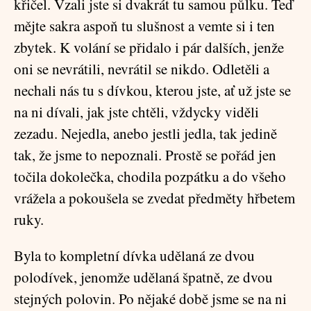
křičel. Vzali jste si dvakrát tu samou půlku. Teď
mějte sakra aspoň tu slušnost a vemte si i ten
zbytek. K volání se přidalo i pár dalších, jenže
oni se nevrátili, nevrátil se nikdo. Odletěli a
nechali nás tu s dívkou, kterou jste, ať už jste se
na ni dívali, jak jste chtěli, vždycky viděli
zezadu. Nejedla, anebo jestli jedla, tak jedině
tak, že jsme to nepoznali. Prostě se pořád jen
točila dokolečka, chodila pozpátku a do všeho
vrážela a pokoušela se zvedat předměty hřbetem
ruky.
Byla to kompletní dívka udělaná ze dvou
polodívek, jenomže udělaná špatně, ze dvou
stejných polovin. Po nějaké době jsme se na ni