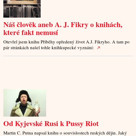
Náš člověk aneb A. J. Fikry o knihách,
které fakt nemusí
Otevřel jsem knihu Příběhy opředený život A.J. Fikryho. A tam po
pár stránkách našel tohle knihkupecké vyznání:
Od Kyjevské Rusi k Pussy Riot
Martin C. Putna napsal knihu o souvislostech ruských dějin. Jaký