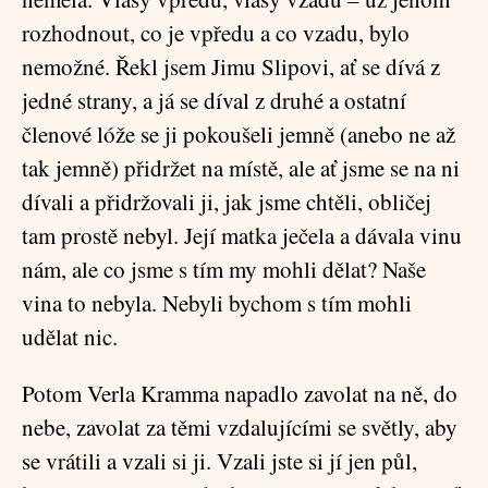
rozhodnout, co je vpředu a co vzadu, bylo
nemožné. Řekl jsem Jimu Slipovi, ať se dívá z
jedné strany, a já se díval z druhé a ostatní
členové lóže se ji pokoušeli jemně (anebo ne až
tak jemně) přidržet na místě, ale ať jsme se na ni
dívali a přidržovali ji, jak jsme chtěli, obličej
tam prostě nebyl. Její matka ječela a dávala vinu
nám, ale co jsme s tím my mohli dělat? Naše
vina to nebyla. Nebyli bychom s tím mohli
udělat nic.
Potom Verla Kramma napadlo zavolat na ně, do
nebe, zavolat za těmi vzdalujícími se světly, aby
se vrátili a vzali si ji. Vzali jste si jí jen půl,