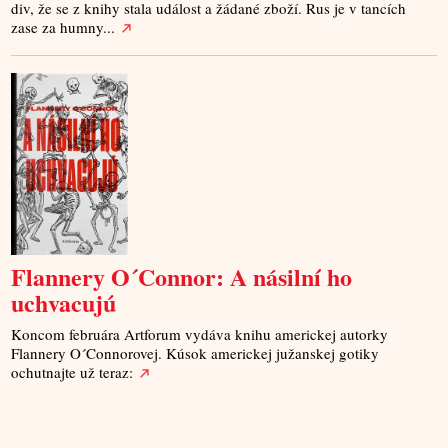
div, že se z knihy stala událost a žádané zboží. Rus je v tancích
zase za humny...
Flannery O´Connor: A násilní ho
uchvacujú
Koncom februára Artforum vydáva knihu americkej autorky
Flannery O´Connorovej. Kúsok americkej južanskej gotiky
ochutnajte už teraz: