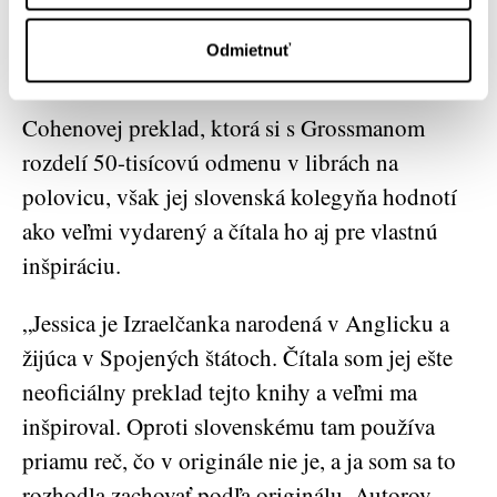
a ten tiež! Môj otec, dámy a páni, bol tvrdý
stúpenec Žabotinského, revizionista ako poleno,
Odmietnuť
rešpekt!"
Cohenovej preklad, ktorá si s Grossmanom
rozdelí 50-tisícovú odmenu v librách na
polovicu, však jej slovenská kolegyňa hodnotí
ako veľmi vydarený a čítala ho aj pre vlastnú
inšpiráciu.
„Jessica je Izraelčanka narodená v Anglicku a
žijúca v Spojených štátoch. Čítala som jej ešte
neoficiálny preklad tejto knihy a veľmi ma
inšpiroval. Oproti slovenskému tam používa
priamu reč, čo v originále nie je, a ja som sa to
rozhodla zachovať podľa originálu. Autorov