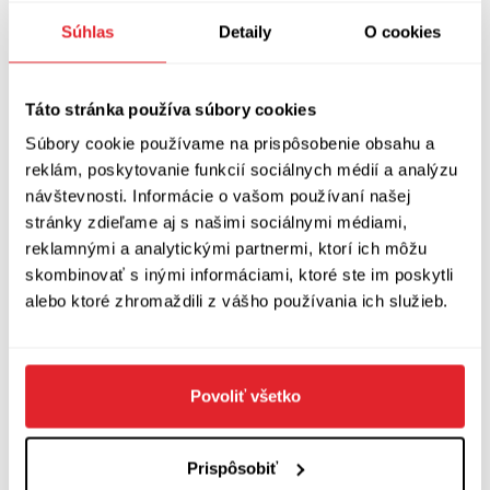
(
hebrejsky gabot
) a potom začne spievať
Súhlas
Detaily
O cookies
sionistickú „budovateľskú“ pesničku, kde sa
spieva o brehoch (
hebrejsky gadot
) Jordánu.
Táto stránka používa súbory cookies
Jessica Cohen po dohode s autorom usúdila, že
Súbory cookie používame na prispôsobenie obsahu a
do angličtiny je to neprenosné a tak radšej túto
reklám, poskytovanie funkcií sociálnych médií a analýzu
návštevnosti. Informácie o vašom používaní našej
pasáž vynechala. Ako si s tým poradila Silvia
stránky zdieľame aj s našimi sociálnymi médiami,
Singer, si môžete prečítať z tohto úryvku:
reklamnými a analytickými partnermi, ktorí ich môžu
skombinovať s inými informáciami, ktoré ste im poskytli
„To spojené obočie! Nie, vážne, prezraďte mi to,
alebo ktoré zhromaždili z vášho používania ich služieb.
zošívate si ho? To sa učíte vo výcvikovom tábore
svojho etnika? Vzápätí sa postaví do pozoru
ako vojak a z plného hrdla zaspieva: Dve brvy,
Povoliť všetko
pardon, brehy má Jordán! Ten je náš
Prispôsobiť