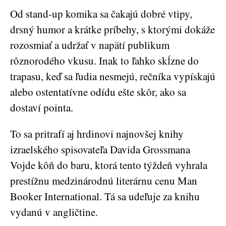
Od stand-up komika sa čakajú dobré vtipy,
drsný humor a krátke príbehy, s ktorými dokáže
rozosmiať a udržať v napätí publikum
rôznorodého vkusu. Inak to ľahko skĺzne do
trapasu, keď sa ľudia nesmejú, rečníka vypískajú
alebo ostentatívne odídu ešte skôr, ako sa
dostaví pointa.
To sa pritrafí aj hrdinovi najnovšej knihy
izraelského spisovateľa Davida Grossmana
Vojde kôň do baru, ktorá tento týždeň vyhrala
prestížnu medzinárodnú literárnu cenu Man
Booker International. Tá sa udeľuje za knihu
vydanú v angličtine.