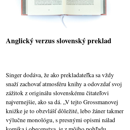
Anglický verzus slovenský preklad
Singer dodáva, že ako prekladateľka sa vždy
snaží zachovať atmosféru knihy a odovzdať svoj
zážitok z originálu slovenskému čitateľovi
najvernejšie, ako sa dá. „V tejto Grossmanovej
knižke je to obzvlášť dôležité, lebo žáner takmer
výlučne monológu, s presnými opismi nálad
komika i obecenstva, je z môjho pohľadu