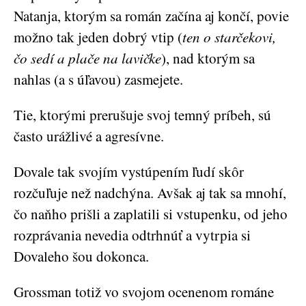
Natanja, ktorým sa román začína aj končí, povie
možno tak jeden dobrý vtip (
ten o starčekovi,
čo sedí a plače na lavičke
), nad ktorým sa
nahlas (a s úľavou) zasmejete.
Tie, ktorými prerušuje svoj temný príbeh, sú
často urážlivé a agresívne.
Dovale tak svojím vystúpením ľudí skôr
rozčuľuje než nadchýna. Avšak aj tak sa mnohí,
čo naňho prišli a zaplatili si vstupenku, od jeho
rozprávania nevedia odtrhnúť a vytrpia si
Dovaleho šou dokonca.
Grossman totiž vo svojom ocenenom románe