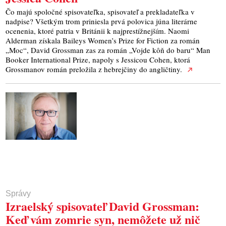
Čo majú spoločné spisovateľka, spisovateľ a prekladateľka v
nadpise? Všetkým trom priniesla prvá polovica júna literárne
ocenenia, ktoré patria v Británii k najprestížnejším. Naomi
Alderman získala Baileys Women’s Prize for Fiction za román
„Moc“, David Grossman zas za román „Vojde kôň do baru“ Man
Booker International Prize, napoly s Jessicou Cohen, ktorá
Grossmanov román preložila z hebrejčiny do angličtiny.
Správy
Izraelský spisovateľ David Grossman:
Keď vám zomrie syn, nemôžete už nič