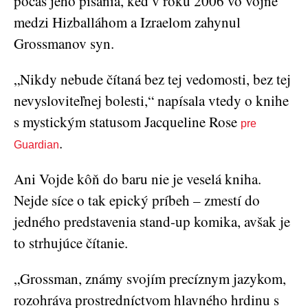
počas jeho písania, keď v roku 2006 vo vojne
medzi Hizballáhom a Izraelom zahynul
Grossmanov syn.
„Nikdy nebude čítaná bez tej vedomosti, bez tej
nevysloviteľnej bolesti,“ napísala vtedy o knihe
s mystickým statusom Jacqueline Rose
pre
.
Guardian
Ani Vojde kôň do baru nie je veselá kniha.
Nejde síce o tak epický príbeh – zmestí do
jedného predstavenia stand-up komika, avšak je
to strhujúce čítanie.
„Grossman, známy svojím precíznym jazykom,
rozohráva prostredníctvom hlavného hrdinu s