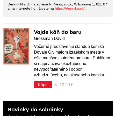
Denník N sídli na adrese N Press, s.r.o., Wilsonova 1, 811 07
a na internete ho nájdete na
https://dennikn.sk/
.
Vojde kôň do baru
Grossman David
Večerné predstavenie standup komika
Dovale G.v malom izraelskom meste v
ešte menšom suterénnom bare. Publikum
si najprv užíva okúzľujúceho,
nevypočítateľného i odpor
vzbudzujúceho, no skúseného komika.
Kúpiť
za 10,20 €
Novinky do schránky