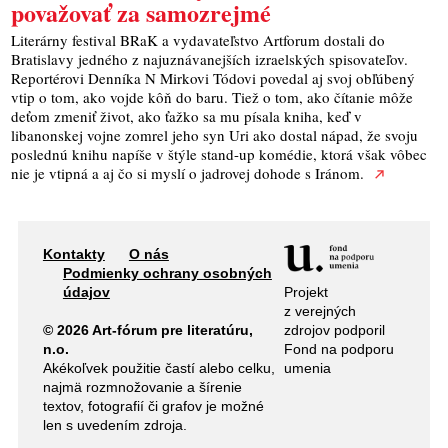
považovať za samozrejmé
Literárny festival BRaK a vydavateľstvo Artforum dostali do
Bratislavy jedného z najuznávanejších izraelských spisovateľov.
Reportérovi Denníka N Mirkovi Tódovi povedal aj svoj obľúbený
vtip o tom, ako vojde kôň do baru. Tiež o tom, ako čítanie môže
deťom zmeniť život, ako ťažko sa mu písala kniha, keď v
libanonskej vojne zomrel jeho syn Uri ako dostal nápad, že svoju
poslednú knihu napíše v štýle stand-up komédie, ktorá však vôbec
nie je vtipná a aj čo si myslí o jadrovej dohode s Iránom.
Kontakty
O nás
Podmienky ochrany osobných
Projekt
údajov
z verejných
zdrojov podporil
© 2026 Art-fórum pre literatúru,
Fond na podporu
n.o.
umenia
Akékoľvek použitie častí alebo celku,
najmä rozmnožovanie a šírenie
textov, fotografií či grafov je možné
len s uvedením zdroja.