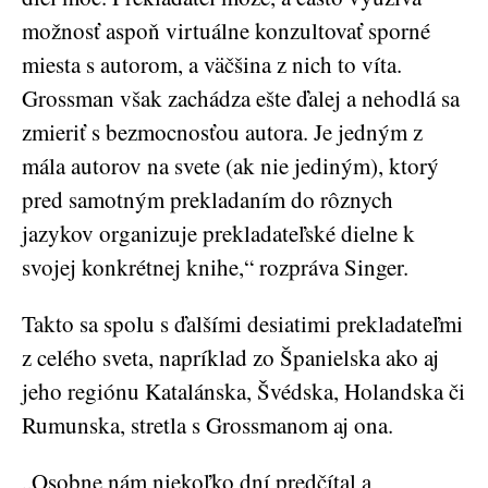
možnosť aspoň virtuálne konzultovať sporné
miesta s autorom, a väčšina z nich to víta.
Grossman však zachádza ešte ďalej a nehodlá sa
zmieriť s bezmocnosťou autora. Je jedným z
mála autorov na svete (ak nie jediným), ktorý
pred samotným prekladaním do rôznych
jazykov organizuje prekladateľské dielne k
svojej konkrétnej knihe,“ rozpráva Singer.
Takto sa spolu s ďalšími desiatimi prekladateľmi
z celého sveta, napríklad zo Španielska ako aj
jeho regiónu Katalánska, Švédska, Holandska či
Rumunska, stretla s Grossmanom aj ona.
„Osobne nám niekoľko dní predčítal a