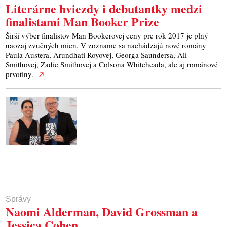
Literárne hviezdy i debutantky medzi
finalistami Man Booker Prize
Širší výber finalistov Man Bookerovej ceny pre rok 2017 je plný
naozaj zvučných mien. V zozname sa nachádzajú nové romány
Paula Austera, Arundhati Royovej, Georga Saundersa, Ali
Smithovej, Zadie Smithovej a Colsona Whiteheada, ale aj románové
prvotiny.
Správy
Naomi Alderman, David Grossman a
Jessica Cohen