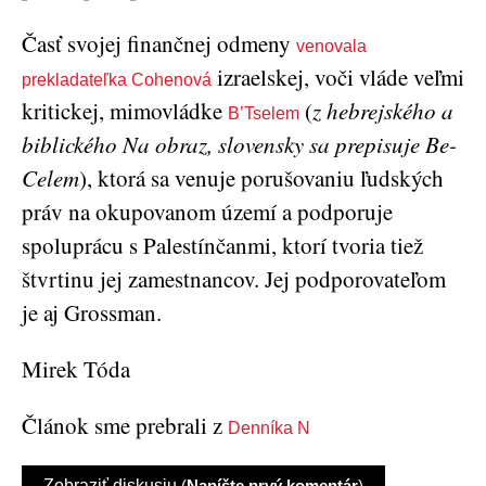
Časť svojej finančnej odmeny
venovala
izraelskej, voči vláde veľmi
prekladateľka Cohenová
kritickej, mimovládke
(
z hebrejského a
B’Tselem
biblického Na obraz, slovensky sa prepisuje Be-
Celem
), ktorá sa venuje porušovaniu ľudských
práv na okupovanom území a podporuje
spoluprácu s Palestínčanmi, ktorí tvoria tiež
štvrtinu jej zamestnancov. Jej podporovateľom
je aj Grossman.
Mirek Tóda
Článok sme prebrali z
Denníka N
Zobraziť diskusiu
(
Napíšte prvý komentár
)