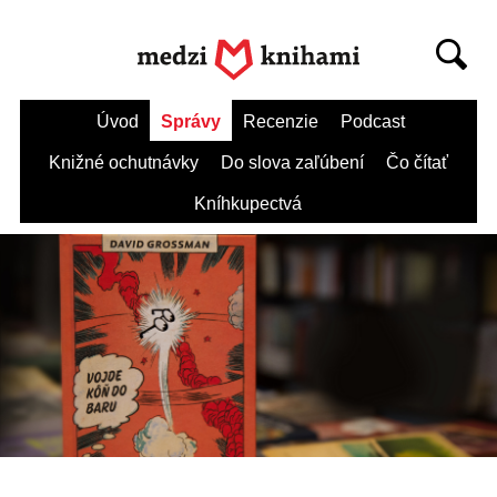
Úvod
Správy
Recenzie
Podcast
Knižné ochutnávky
Do slova zaľúbení
Čo čítať
Kníhkupectvá