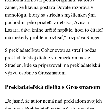
zámer, že hlavná postava Dovale rozpráva v
monológu, ktorý sa strieda s myšlienkovými
pochodmi jeho priateľa z detstva, Avišaja
Lazara, dáva knihe určité napätie, hoci to čitateľ
má niekedy problém rozlíšiť,“ rozpráva Singer.
S prekladateľkou Cohenovou sa stretli počas
prekladateľskej dielne v nemeckom meste
Straelen, kde sa pripravovali na prekladateľskú
výzvu osobne s Grossmanom.
Prekladateľská dielňa s Grossmanom
„Je jasné, že autor nemá nad prekladom svojich
diel moc. Prekladateľ môže, a často využíva