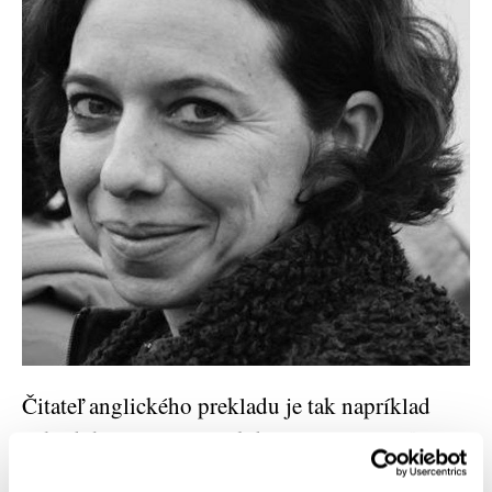
Čitateľ anglického prekladu je tak napríklad
ochudobnený o scénu, kde si Dovale strieľa z
pána v publiku, ktorý má zrastené obočie