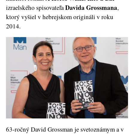
Davida Grossmana
izraelského spisovateľa
,
ktorý vyšiel v hebrejskom origináli v roku
2014.
63-ročný David Grossman je svetoznámym a v