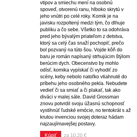
vtipov a smiechu mení na osobnú
spoveď, otvorenú ranu, hlboko skrytú v
jeho vnútri po celé roky. Komik je na
javisku rozpoltený medzi tým, čo dlhuje
publiku a čo sebe. Všetko to sa odohráva
pred jeho bývalým priateľom z detstva,
ktorý sa celý čas snaží pochopiť, prečo
bol pozvaný na túto šou. Vojde kôň do
baru je román napísaný strhujúcim štýlom
berúcim dych. Obecenstvo by mohlo
odísť, komika vypískať či vyhodiť zo
scény, keby nebolo natoľko vtiahnuté do
príbehu jeho osobného pekla. Nebudete
vedieť či sa smiať a či plakať, tak ako
diváci v malej sále. David Grossman
znovu potvrdil svoju úžasnú schopnosť
vystihnúť ľudské emócie, no tentokrát s až
krutou invenciou svojej doteraz hádam
najzaujímavejšej postavy.
Kúpiť
za 10,20 €