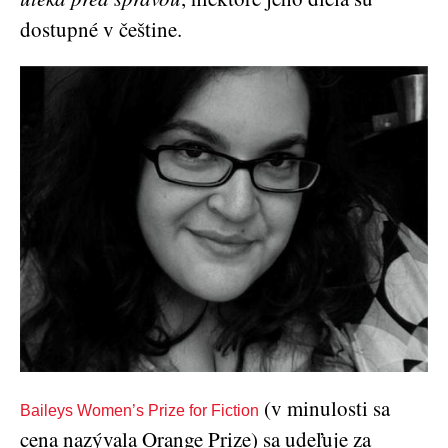
dostupné v češtine.
(v minulosti sa
Baileys Women’s Prize for Fiction
cena nazývala Orange Prize) sa udeľuje za