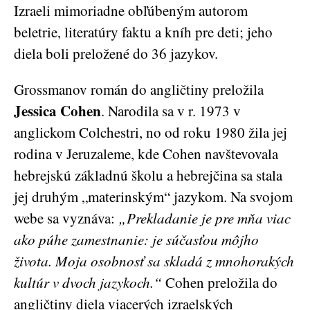
Izraeli mimoriadne obľúbeným autorom
beletrie, literatúry faktu a kníh pre deti; jeho
diela boli preložené do 36 jazykov.
Grossmanov román do angličtiny preložila
Jessica Cohen
. Narodila sa v r. 1973 v
anglickom Colchestri, no od roku 1980 žila jej
rodina v Jeruzaleme, kde Cohen navštevovala
hebrejskú základnú školu a hebrejčina sa stala
jej druhým „materinským“ jazykom. Na svojom
webe sa vyznáva:
„Prekladanie je pre mňa viac
ako púhe zamestnanie: je súčasťou môjho
života. Moja osobnosť sa skladá z mnohorakých
kultúr v dvoch jazykoch.“
Cohen preložila do
angličtiny diela viacerých izraelských