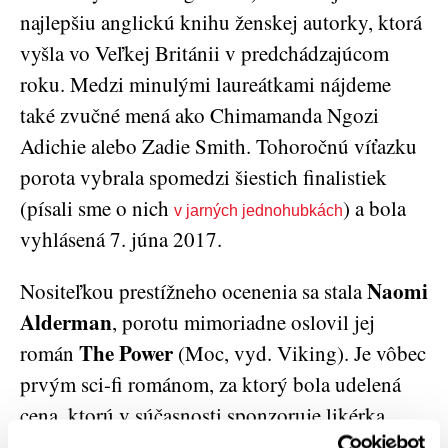
najlepšiu anglickú knihu ženskej autorky, ktorá
vyšla vo Veľkej Británii v predchádzajúcom
roku. Medzi minulými laureátkami nájdeme
také zvučné mená ako Chimamanda Ngozi
Adichie alebo Zadie Smith. Tohoročnú víťazku
porota vybrala spomedzi šiestich finalistiek
(písali sme o nich
) a bola
v jarných jednohubkách
vyhlásená 7. júna 2017.
Naomi
Nositeľkou prestížneho ocenenia sa stala
Alderman
, porotu mimoriadne oslovil jej
The Power
román
(Moc, vyd. Viking). Je vôbec
prvým sci-fi románom, za ktorý bola udelená
cena, ktorú v súčasnosti sponzoruje likérka
Baileys. Noviny The Guardian
Aldermanovej