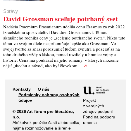
Správy
David Grossman sceľuje potrhaný svet
Nadácia Praemium Erasmianum udelila cenu Erasmus za rok 2022
izraelskému spisovateľovi Davidovi Grossmanovi. Témou
aktuálneho ročníka ceny je „scelenie potrhaného sveta“. Nikto túto
tému vo svojom diele nesprítomňuje lepšie ako Grossman. Vo
svojej tvorbe sa snaží porozumieť ľuďom zvnútra a pozerať sa na
toho druhého vždy s láskou, ponad rozdiely a hranice vojny a
histórie. Cena má poukázať na jeho romány, v ktorých môžeme
nájsť „útechu a návod, ako byť človekom“.
Kontakty
O nás
Podmienky ochrany osobných
Projekt
údajov
z verejných
zdrojov podporil
© 2026 Art-fórum pre literatúru,
Fond na podporu
n.o.
umenia
Akékoľvek použitie častí alebo celku,
najmä rozmnožovanie a šírenie