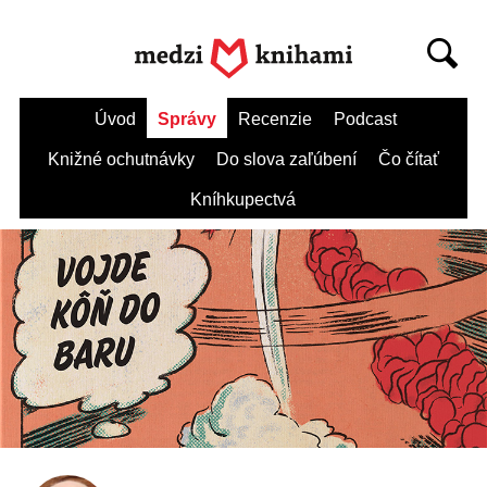
Úvod
Správy
Recenzie
Podcast
Knižné ochutnávky
Do slova zaľúbení
Čo čítať
Kníhkupectvá