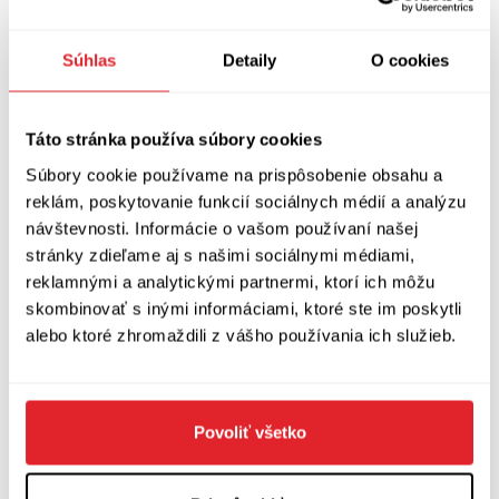
román charakterizujú takto:
„Román možno
Súhlas
Detaily
O cookies
nazvať feministickou sci-fi. Kladie si otázky o
moci: kto ju vlastní, ako ju získa, čo s ním moc
robí? A ak človek moc získa, ako dlho trvá, kým
Táto stránka používa súbory cookies
ho skorumpuje? (...) Kniha je kombináciou
Súbory cookie používame na prispôsobenie obsahu a
napínavého trileru a myšlienkového
reklám, poskytovanie funkcií sociálnych médií a analýzu
návštevnosti. Informácie o vašom používaní našej
experimentu, ktorý sa dotýka najväčších tém
stránky zdieľame aj s našimi sociálnymi médiami,
súčasnosti, vrátane náboženstva, genderových
reklamnými a analytickými partnermi, ktorí ich môžu
otázok a cenzúry.“
skombinovať s inými informáciami, ktoré ste im poskytli
alebo ktoré zhromaždili z vášho používania ich služieb.
The Power
je štvrtým románom britskej
autorky, ktorá vyrastala v Londýne a študovala
na Oxfordskej univerzite. Jej dielo recenzenti
Povoliť všetko
často porovnávajú s románom
The Handmaid
’s