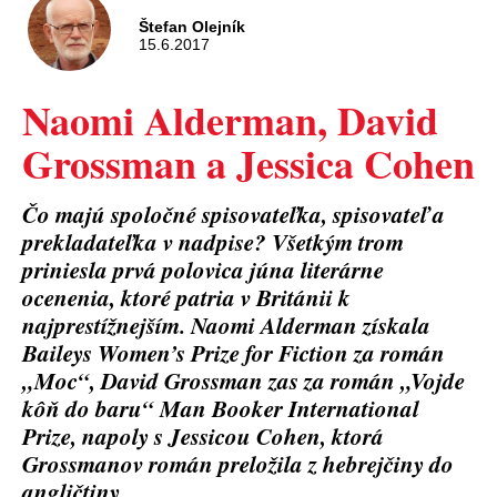
Štefan Olejník
15.6.2017
Naomi Alderman, David
Grossman a Jessica Cohen
Čo majú spoločné spisovateľka, spisovateľ a
prekladateľka v nadpise? Všetkým trom
priniesla prvá polovica júna literárne
ocenenia, ktoré patria v Británii k
najprestížnejším. Naomi Alderman získala
Baileys Women’s Prize for Fiction za román
„Moc“, David Grossman zas za román „Vojde
kôň do baru“ Man Booker International
Prize, napoly s Jessicou Cohen, ktorá
Grossmanov román preložila z hebrejčiny do
angličtiny.