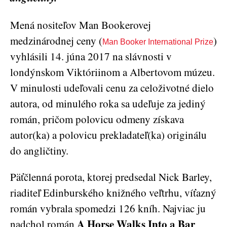
Mená nositeľov Man Bookerovej
medzinárodnej ceny (
)
Man Booker International Prize
vyhlásili 14. júna 2017 na slávnosti v
londýnskom Viktóriinom a Albertovom múzeu.
V minulosti udeľovali cenu za celoživotné dielo
autora, od minulého roka sa udeľuje za jediný
román, pričom polovicu odmeny získava
autor(ka) a polovicu prekladateľ(ka) originálu
do angličtiny.
Päťčlenná porota, ktorej predsedal Nick Barley,
riaditeľ Edinburského knižného veľtrhu, víťazný
román vybrala spomedzi 126 kníh. Najviac ju
A Horse Walks Into a Bar
nadchol román