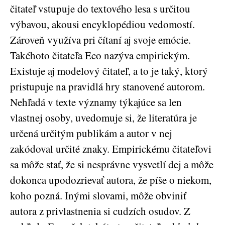
čitateľ vstupuje do textového lesa s určitou
výbavou, akousi encyklopédiou vedomostí.
Zároveň využíva pri čítaní aj svoje emócie.
Takéhoto čitateľa Eco nazýva empirickým.
Existuje aj modelový čitateľ, a to je taký, ktorý
pristupuje na pravidlá hry stanovené autorom.
Nehľadá v texte významy týkajúce sa len
vlastnej osoby, uvedomuje si, že literatúra je
určená určitým publikám a autor v nej
zakódoval určité znaky. Empirickému čitateľovi
sa môže stať, že si nesprávne vysvetlí dej a môže
dokonca upodozrievať autora, že píše o niekom,
koho pozná. Inými slovami, môže obviniť
autora z privlastnenia si cudzích osudov. Z