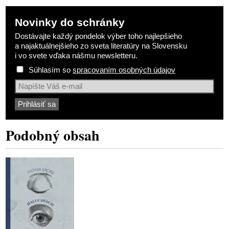
Novinky do schránky
Dostávajte každý pondelok výber toho najlepšieho
a najaktuálnejšieho zo sveta literatúry na Slovensku
i vo svete vďaka nášmu newsletteru.
Súhlasím so
spracovaním osobných údajov
Podobný obsah