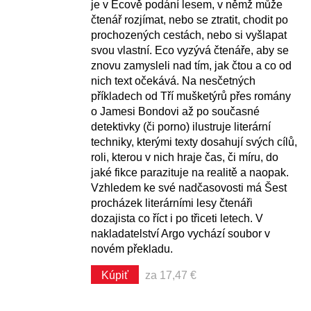
je v Ecově podání lesem, v němž může
čtenář rozjímat, nebo se ztratit, chodit po
prochozených cestách, nebo si vyšlapat
svou vlastní. Eco vyzývá čtenáře, aby se
znovu zamysleli nad tím, jak čtou a co od
nich text očekává. Na nesčetných
příkladech od Tří mušketýrů přes romány
o Jamesi Bondovi až po současné
detektivky (či porno) ilustruje literární
techniky, kterými texty dosahují svých cílů,
roli, kterou v nich hraje čas, či míru, do
jaké fikce parazituje na realitě a naopak.
Vzhledem ke své nadčasovosti má Šest
procházek literárními lesy čtenáři
dozajista co říct i po třiceti letech. V
nakladatelství Argo vychází soubor v
novém překladu.
Kúpiť
za 17,47 €