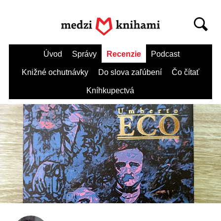
Úvod
Správy
Recenzie
Podcast
Knižné ochutnávky
Do slova zaľúbení
Čo čítať
Kníhkupectvá