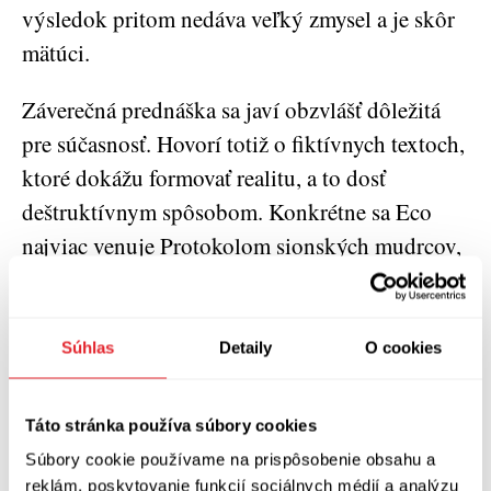
výsledok pritom nedáva veľký zmysel a je skôr
mätúci.
Záverečná prednáška sa javí obzvlášť dôležitá
pre súčasnosť. Hovorí totiž o fiktívnych textoch,
ktoré dokážu formovať realitu, a to dosť
deštruktívnym spôsobom. Konkrétne sa Eco
najviac venuje Protokolom sionských mudrcov,
ich genéze previazanej na politické sprisahania,
antisemitizmus v Európe a ruskú cársku políciu.
Mix fikcie, nenávisti, politického štvania a
Súhlas
Detaily
O cookies
snahy o kompromitáciu protivníkov vyústil do
diela, ktoré ešte aj v súčasnosti niektorí úplne
Táto stránka používa súbory cookies
popletení ľudia považujú za skutočnosť.
Súbory cookie používame na prispôsobenie obsahu a
reklám, poskytovanie funkcií sociálnych médií a analýzu