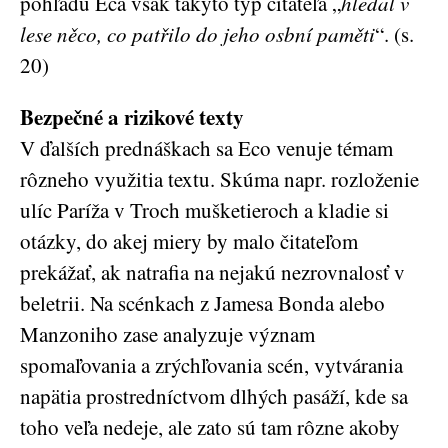
pohľadu Eca však takýto typ čitateľa „
hledal v
lese něco, co patřilo do jeho osbní paměti
“. (s.
20)
Bezpečné a rizikové texty
V ďalších prednáškach sa Eco venuje témam
rôzneho využitia textu. Skúma napr. rozloženie
ulíc Paríža v Troch mušketieroch a kladie si
otázky, do akej miery by malo čitateľom
prekážať, ak natrafia na nejakú nezrovnalosť v
beletrii. Na scénkach z Jamesa Bonda alebo
Manzoniho zase analyzuje význam
spomaľovania a zrýchľovania scén, vytvárania
napätia prostredníctvom dlhých pasáží, kde sa
toho veľa nedeje, ale zato sú tam rôzne akoby