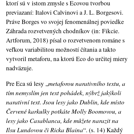
ktorí sú v istom zmysle s Ecovou tvorbou
previazaní: Italovi Calvinovi a J. L. Borgesovi.
Práve Borges vo svojej fenomenálnej poviedke
Záhrada rozvetvených chodníkov (in: Fikcie.
Artforum, 2018) písal o rozvetvenom románe s
veľkou variabilitou možností čítania a takto
vytvoril metaforu, na ktorú Eco do určitej miery
nadväzuje.
Pre Eca sú lesy „
metaforou narativního textu, a
tím nemyslím jen text pohádek, nýbrž jakýkoli
narativní text. Jsou lesy jako Dublin, kde místo
Červené karkulky potkáte Molly Boomovou, a
lesy jako Casablanca, kde můžete narazit na
Ilsu Lundovou či Ricka Blaina
“. (s. 14) Každý