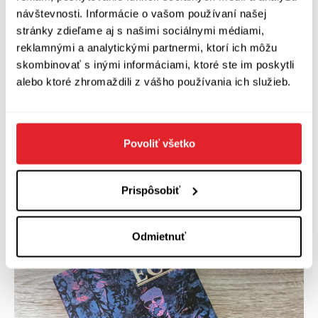
Šest procházek literárními lesy môžeme vnímať
návštevnosti. Informácie o vašom používaní našej
ako pozvánku na ďalšie Ecove knihy, odborné aj
stránky zdieľame aj s našimi sociálnymi médiami,
reklamnými a analytickými partnermi, ktorí ich môžu
esejistické. Zároveň predstavujú určitý výsek
skombinovať s inými informáciami, ktoré ste im poskytli
tém, ktorým sa dlhodobo venoval, a vidieť, že
alebo ktoré zhromaždili z vášho používania ich služieb.
cudzia mu nie je ani irónia nielen vo vzťahu k
čitateľstvu, ale aj niektorým kultúrnym znakom.
Jeho úsilie zároveň ukazuje, že skúmať literatúru
Povoliť všetko
má značný význam aj pre širší civilizačný
rozmer.
Prispôsobiť
Odmietnuť