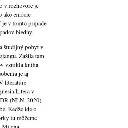
o v rozhovore je
o ako emócie
 je v tomto prípade
ípadov biedny.
a študijný pobyt v
gjangu. Zažila tam
v vznikla kniha
benia je aj
 literatúre
nesia Litera v
KLDR (NLN, 2020).
be. Keďže ide o
torky tu môžeme
: Milena