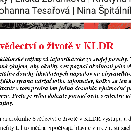
vědectví o životě v KLDR
ktátorské režimy sú tajnostkárske zo svojej povahy. 
má záujem, aby okolitý svet poznal okolnosti jeho 
ciálne dosahy likvidačných nápadov na obyvateľstvo
ždého tyrana udržať toľko tajomstiev, koľko sa len
ktatúr v tom predsa len jedna dosiahla výnimočné p
rea. Preto je veľmi dôležité poznať očité svedectvá ut
ajiny.
i audioknihe Svědectví o životě v KLDR vystupujú 
nefity tohto média. Spočívajú hlavne v možnosti zac