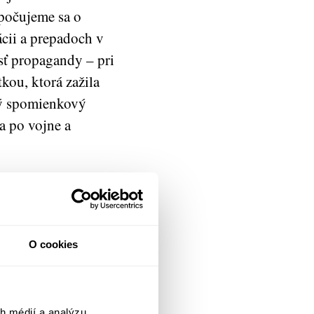
opočujeme sa o
ácii a prepadoch v
osť propagandy – pri
kou, ktorá zažila
ný spomienkový
 po vojne a
ky: korupcia
svoj názor; v istom
hotný trpieť od
dý respondent v
O cookies
al neznesiteľný a
 kládla aj odlišné
jených so
h médií a analýzu