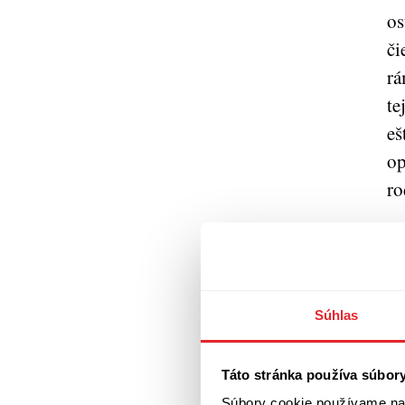
os
či
rá
te
eš
op
ro
Sv
pr
ok
Súhlas
vl
ur
ro
Táto stránka používa súbor
ná
Súbory cookie používame na 