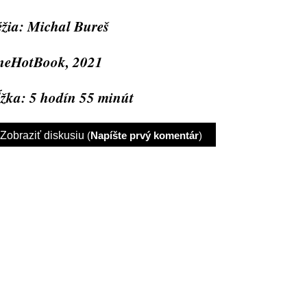
žia: Michal Bureš
neHotBook, 2021
žka: 5 hodín 55 minút
Zobraziť diskusiu
(
Napíšte prvý komentár
)