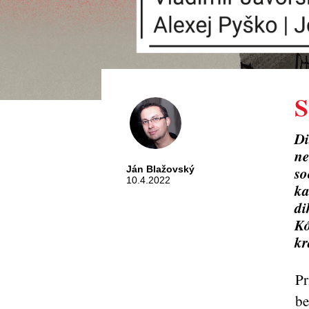
S
Di
ne
so
Ján Blažovský
10.4.2022
ka
di
Kó
kr
Pr
be