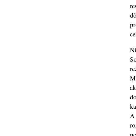
re
dô
pr
ce
Ni
So
re
Me
ak
do
ka
A 
ro
po