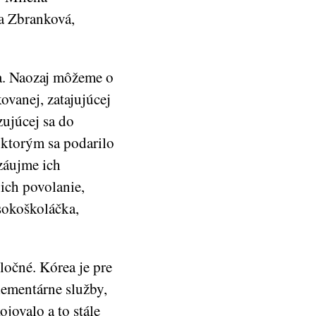
a Zbranková,
a. Naozaj môžeme o
ovanej, zatajujúcej
zujúcej sa do
, ktorým sa podarilo
 záujme ich
ich povolanie,
ysokoškoláčka,
ločné. Kórea je pre
lementárne služby,
ojovalo a to stále