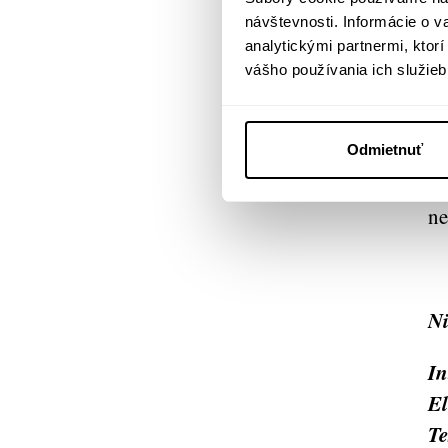
návštevnosti. Informácie o 
sp
analytickými partnermi, ktor
úp
vášho používania ich služieb
St
vi
za
Odmietnuť
ka
ne
Ni
In
El
Te