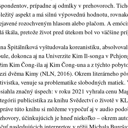
spondentov, prípadne aj odmlky v prehovoroch. Tich
ležitý aspekt a má silnú výpovednú hodnotu, rovnak
ejavené rozochveným hlasom alebo plačom. A emócií
lá škála, pretože život pred útekom bol vo väčšine pr
na Špitálníková vyštudovala koreanistiku, absolvoval
ule, dokonca aj na Univerzite Kim Il-songa v Pchjon
žim Kim Čong-ila aj Kim Čong-una a z týchto pobyto
zi dvěma Kimy (NLN, 2016). Okrem literárneho pôso
tivistka, venuje sa problematike slobodných matiek. V
siahla značný úspech: v roku 2021 vyhrala cenu Mag
tegórii publicistika za knihu Svědectví o životě v 
práve túto knihu si môžeme vypočuť aj v audio podo
zhovory, účinkujúcich je hneď niekoľko – okrem au
čuť nasledujúcich interpretov v réžii Michala Bureša