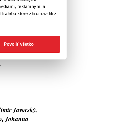
médiami, reklamnými a
u socializovať sa v
li alebo ktoré zhromaždili z
rodiny na severe.
tup charakterizujú
ť všetci, ktorých
pohľadu
Povoliť všetko
jný osud utečencov,
.
imír Javorský,
ko, Johanna