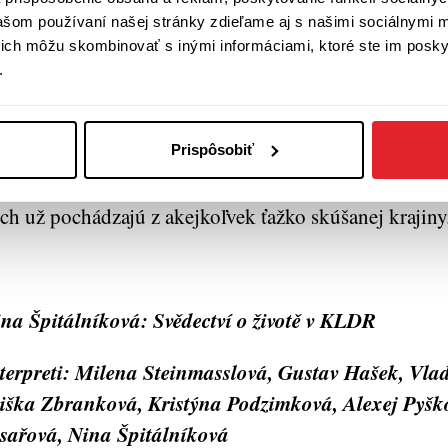
vašom používaní našej stránky zdieľame aj s našimi sociálnymi 
omienkami, pretože nový život nepriniesol len potreb
í ich môžu skombinovať s inými informáciami, ktoré ste im poskyt
lne odlišnej krajine, ale dôležitý je aj fakt opustenia 
.
rach, hnev, obavy, frustrácie, ale aj určitý citový ods
aceré rozhovory. Audioknihu by si určite mali vypoču
ujíma orálna história, povaha totalitných režimov z 
Prispôsobiť
ždodenného života, a tiež každý, komu nie je ľahosta
ch už pochádzajú z akejkoľvek ťažko skúšanej krajiny
na Špitálníková: Svědectví o životě v KLDR
terpreti: Milena Steinmasslová, Gustav Hašek, Vlad
iška Zbranková, Kristýna Podzimková, Alexej Pyš
sařová, Nina Špitálníková