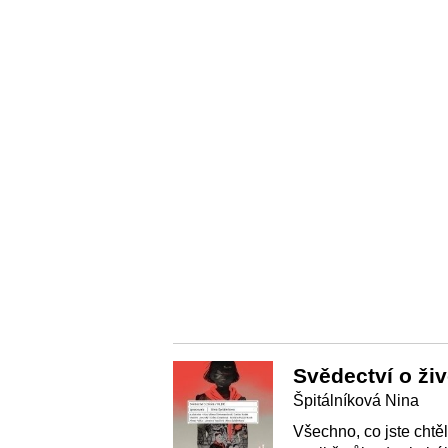
Svědectví o ži
Špitálníková Nina
Všechno, co jste chtě