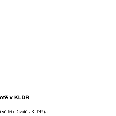
votě v KLDR
li vědět o životě v KLDR (a