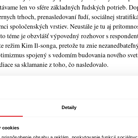
távame len vo sfére základných ľudských potrieb. D
ernych trhoch, prenasledovaní ľudí, sociálnej stratifik
mci spoločenských vrstiev. Neustále je tu aj prítomn
jto téme je obzvlášť výpovedný rozhovor s respondent
te režim Kim Il-songa, pretože tu znie nezanedbateľ
timizmus spojený s vedomím budovania nového sveta
diace sa sklamanie z toho, čo nasledovalo.
edectvá sú rôznorodé, no nájdeme tu aj spoločné prv
ítomná vo všetkých oblastiach života; strach prejaviť 
amihu prekročenie hranice toho, čo je človek ešte oc
astnej vlády alebo komunity, priateľov, susedov. Kaž
Detaily
čitom okamihu vyhodnotil, že život v totalite sa už st
zhodol sa emigrovať. Rôznorodá povaha respondentov
y cookies
roky na interpretov. Odlišnosti sa týkajú emócií spo
prispôsobenie obsahu a reklám, poskytovanie funkcií sociálnyc