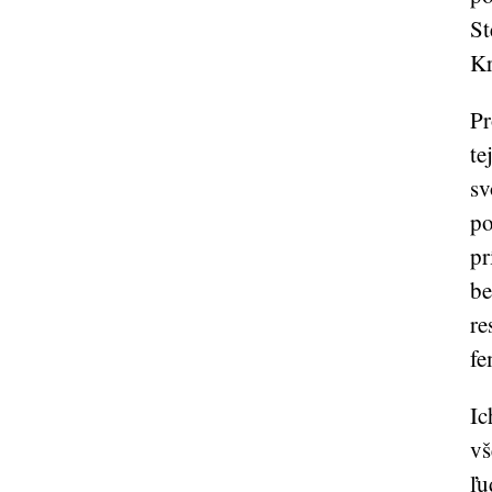
St
Kr
Pr
te
sv
po
pr
be
re
fe
Ic
vš
ľu