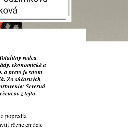
Totalitný vodca
vlády, ekonomické a
, a preto je snom
 dá. Zo súčasných
ostavenie: Severná
ečencov z tejto
do popredia
hytiť rôzne emócie