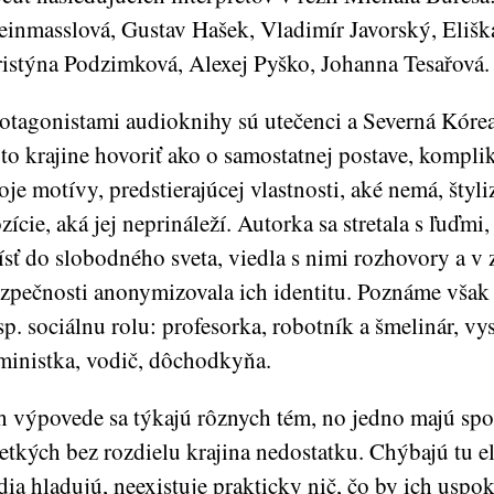
einmasslová, Gustav Hašek, Vladimír Javorský, Elišk
istýna Podzimková, Alexej Pyško, Johanna Tesařová.
otagonistami audioknihy sú utečenci a Severná Kóre
jto krajine hovoriť ako o samostatnej postave, komplik
oje motívy, predstierajúcej vlastnosti, aké nemá, štyli
zície, aká jej neprináleží. Autorka sa stretala s ľuďmi
ísť do slobodného sveta, viedla s nimi rozhovory a v
zpečnosti anonymizovala ich identitu. Poznáme však 
sp. sociálnu rolu: profesorka, robotník a šmelinár, v
ministka, vodič, dôchodkyňa.
h výpovede sa týkajú rôznych tém, no jedno majú spo
etkých bez rozdielu krajina nedostatku. Chýbajú tu e
dia hladujú, neexistuje prakticky nič, čo by ich uspok