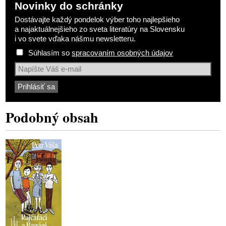
Novinky do schránky
Dostávajte každý pondelok výber toho najlepšieho
a najaktuálnejšieho zo sveta literatúry na Slovensku
i vo svete vďaka nášmu newsletteru.
Súhlasím so
spracovaním osobných údajov
Podobný obsah