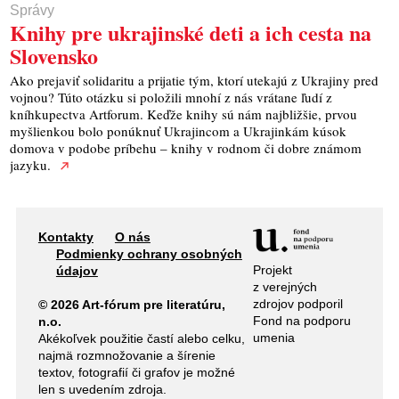
Správy
Knihy pre ukrajinské deti a ich cesta na
Slovensko
Ako prejaviť solidaritu a prijatie tým, ktorí utekajú z Ukrajiny pred
vojnou? Túto otázku si položili mnohí z nás vrátane ľudí z
kníhkupectva Artforum. Keďže knihy sú nám najbližšie, prvou
myšlienkou bolo ponúknuť Ukrajincom a Ukrajinkám kúsok
domova v podobe príbehu – knihy v rodnom či dobre známom
jazyku.
Kontakty
O nás
Podmienky ochrany osobných
Projekt
údajov
z verejných
zdrojov podporil
© 2026 Art-fórum pre literatúru,
Fond na podporu
n.o.
umenia
Akékoľvek použitie častí alebo celku,
najmä rozmnožovanie a šírenie
textov, fotografií či grafov je možné
len s uvedením zdroja.