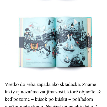
Všetko do seba zapadá ako skladačka. Známe
fakty aj neznáme zaujímavosti, ktoré objavíte až
keď pozorne ‒ kúsok po kúsku ‒ pohľadom
preštudujete stranu. Neušiel mi nejaký detail?