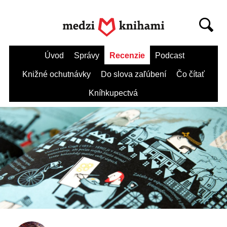
Úvod
Správy
Recenzie
Podcast
Knižné ochutnávky
Do slova zaľúbení
Čo čítať
Kníhkupectvá