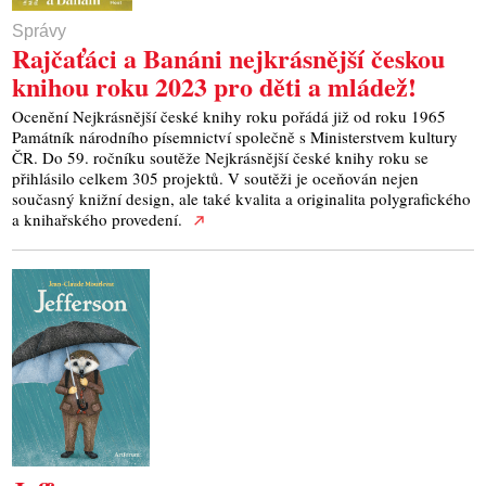
Správy
Rajčaťáci a Banáni nejkrásnější českou
knihou roku 2023 pro děti a mládež!
Ocenění Nejkrásnější české knihy roku pořádá již od roku 1965
Památník národního písemnictví společně s Ministerstvem kultury
ČR. Do 59. ročníku soutěže Nejkrásnější české knihy roku se
přihlásilo celkem 305 projektů. V soutěži je oceňován nejen
současný knižní design, ale také kvalita a originalita polygrafického
a knihařského provedení.