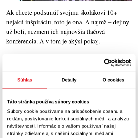
Ak chcete podsunúť svojmu školákovi 10+
nejakú inšpiráciu, toto je ona. A najmä ‒ dejiny
už boli, nezmení ich najnovšia tlačová
konferencia. A v tom je akýsi pokoj.
Tak poďme cestovať ‒ prstom po mape dejín. To
je zábava do každej situácie aj počasia. Veď ako
písal Ján Blažovský vo svojej
recenzii pre Medzi
Súhlas
Detaily
O cookies
: „
Prebudiť nadšenie pre históriu u detí
knihami
môže byť naozaj nákazlivé a dokáže vydržať
Táto stránka používa súbory cookies
roky. A niektorí dospelí si za istých okolností na
Súbory cookie používame na prispôsobenie obsahu a
toto zanietenie spomenú, obzvlášť ak sa im
reklám, poskytovanie funkcií sociálnych médií a analýzu
dostane do rúk taká znamenitá kniha, ako je
návštevnosti. Informácie o vašom používaní našej
Cesta časom.“
stránky zdieľame aj s našimi sociálnymi médiami,