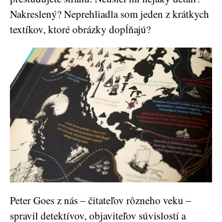
Nakreslený? Neprehliadla som jeden z krátkych
textíkov, ktoré obrázky dopĺňajú?
Peter Goes z nás ‒ čitateľov rôzneho veku ‒
spravil detektívov, objaviteľov súvislostí a