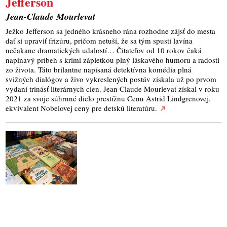
Jefferson
Jean-Claude Mourlevat
Ježko Jefferson sa jedného krásneho rána rozhodne zájsť do mesta
dať si upraviť frizúru, pričom netuší, že sa tým spustí lavína
nečakane dramatických udalostí… Čitateľov od 10 rokov čaká
napínavý príbeh s krimi zápletkou plný láskavého humoru a radosti
zo života. Táto brilantne napísaná detektívna komédia plná
svižných dialógov a živo vykreslených postáv získala už po prvom
vydaní trinásť literárnych cien. Jean Claude Mourlevat získal v roku
2021 za svoje súhrnné dielo prestížnu Cenu Astrid Lindgrenovej,
ekvivalent Nobelovej ceny pre detskú literatúru.