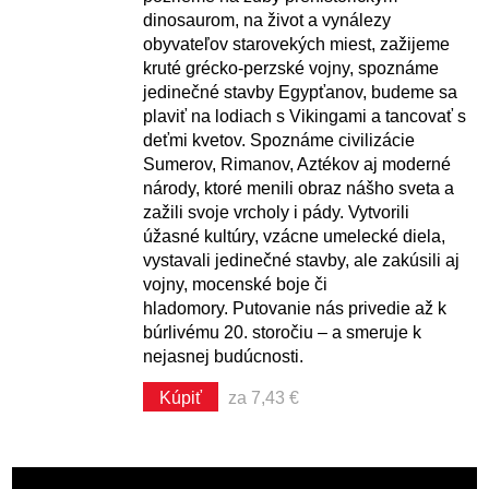
dinosaurom, na život a vynálezy
obyvateľov starovekých miest, zažijeme
kruté grécko-perzské vojny, spoznáme
jedinečné stavby Egypťanov, budeme sa
plaviť na lodiach s Vikingami a tancovať s
deťmi kvetov. Spoznáme civilizácie
Sumerov, Rimanov, Aztékov aj moderné
národy, ktoré menili obraz nášho sveta a
zažili svoje vrcholy i pády. Vytvorili
úžasné kultúry, vzácne umelecké diela,
vystavali jedinečné stavby, ale zakúsili aj
vojny, mocenské boje či
hladomory. Putovanie nás privedie až k
búrlivému 20. storočiu ‒ a smeruje k
nejasnej budúcnosti.
Kúpiť
za 7,43 €