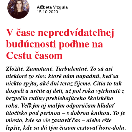
Alžbeta Vrzgula
15.10.2020
V čase nepredvídateľnej
budúcnosti poďme na
Cestu časom
Zložité. Zamotané. Turbulentné. To sú asi
niektoré zo slov, ktoré nám napadnú, keď sa
niekto spýta, aké dni teraz žijeme. Cítia to tak
dospelí a určite aj deti, už pol roka vytrhnuté z
bezpečia rutiny prebiehajúceho školského
roka. Veľkým aj malým odporúčam hľadať
útočisko pod perinou ‒ s dobrou knihou. To je
miesto, kde sa vie zastaviť čas ‒ alebo ešte
lepšie, kde sa dá tým časom cestovať hore-dolu.