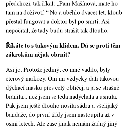
předchozí, tak říkal: „Paní Mašínová, máte ho
tam na doživotí!“ No a uběhlo dvacet let, kloub
přestal fungovat a doktor byl po smrti. Asi
nepočítal, že tady budu strašit tak dlouho.
Říkáte to s takovým klidem. Dá se proti těm
zákrokům nějak obrnit?
Asi jo. Protože jediný, co mně vadilo, byly
éterový narkózy. Oni mi vždycky dali takovou
dýchací masku přes celý obličej, a já se strašně
bránila... než jsem se teda nadýchala a usnula.
Pak jsem ještě dlouho nosila sádru a všelijaký
bandáže, do první třídy jsem nastoupila až v
osmi letech. Ale zase jinak nemám žádný jiný