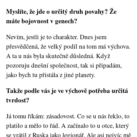
Myslíte, že jde o určitý druh povahy? Že
máte bojovnost v genech?
Nevím, jestli je to charakter. Dnes jsem
přesvědčená, že velký podíl na tom má výchova.
A ta u nás byla skutečně důsledná. Když
pozoruju dnešní společnost, tak si připadám,
jako bych tu přistála z jiné planety.
Takže podle vás je ve výchově potřeba určitá
tvrdost?
Já tomu říkám: zásadovost. Co se u nás řeklo, to
platilo a mělo to řád. A začínalo to u otce, který
se vrátil z Ruska jako legionář. Ale asi nejvíc mě