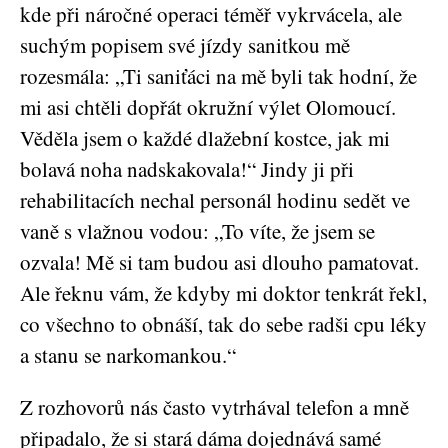
kde při náročné operaci téměř vykrvácela, ale
suchým popisem své jízdy sanitkou mě
rozesmála: „Ti saniťáci na mě byli tak hodní, že
mi asi chtěli dopřát okružní výlet Olomoucí.
Věděla jsem o každé dlažební kostce, jak mi
bolavá noha nadskakovala!“ Jindy ji při
rehabilitacích nechal personál hodinu sedět ve
vaně s vlažnou vodou: „To víte, že jsem se
ozvala! Mě si tam budou asi dlouho pamatovat.
Ale řeknu vám, že kdyby mi doktor tenkrát řekl,
co všechno to obnáší, tak do sebe radši cpu léky
a stanu se narkomankou.“
Z rozhovorů nás často vytrhával telefon a mně
připadalo, že si stará dáma dojednává samé