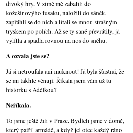
divoký hry. V zimě mě zabalili do
kožešinovýho fusaku, naložili do sáněk,
zapřáhli se do nich a lítali se mnou strašným
tryskem po polích. Až se ty saně převrátily, já
vylítla a spadla rovnou na nos do sněhu.
A ozvala jste se?
Já si netroufala ani muknout! Já byla šťastná, že
se mi takhle věnují. Říkala jsem vám už tu
historku s Adélkou?
Neříkala.
To jsme ještě žili v Praze. Bydleli jsme v domě,
který patřil armádě, a když jel otec každý ráno