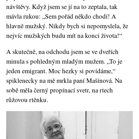
návštěvy. Když jsem se jí na to zeptala, tak
mávla rukou: „Sem pořád někdo chodí! A
hlavně mužský. Nikdy bych si nepomyslela, že
nejvíc mužských budu mít na konci života!“
A skutečně, na odchodu jsem se ve dveřích
minula s pohledným mladým mužem. „To je
jeden emigrant. Moc hezky si povídáme,“
spiklenecky na mě mrkla paní Mašínová. Na
sobě měla černý propínací svetr, na rtech
růžovou rtěnku.