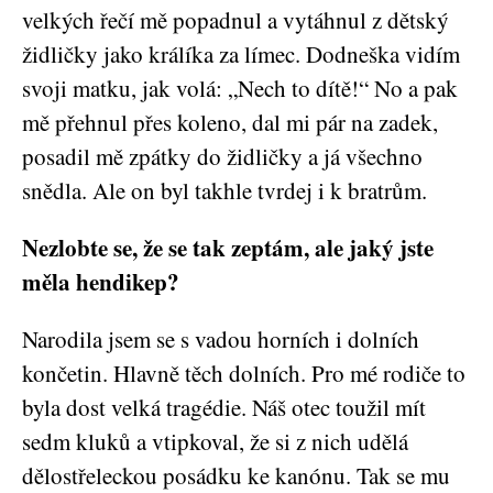
velkých řečí mě popadnul a vytáhnul z dětský
židličky jako králíka za límec. Dodneška vidím
svoji matku, jak volá: „Nech to dítě!“ No a pak
mě přehnul přes koleno, dal mi pár na zadek,
posadil mě zpátky do židličky a já všechno
snědla. Ale on byl takhle tvrdej i k bratrům.
Nezlobte se, že se tak zeptám, ale jaký jste
měla hendikep?
Narodila jsem se s vadou horních i dolních
končetin. Hlavně těch dolních. Pro mé rodiče to
byla dost velká tragédie. Náš otec toužil mít
sedm kluků a vtipkoval, že si z nich udělá
dělostřeleckou posádku ke kanónu. Tak se mu