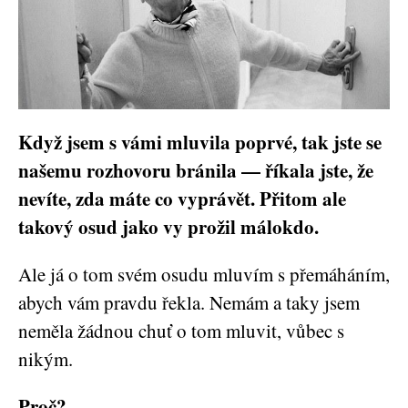
Když jsem s vámi mluvila poprvé, tak jste se
našemu rozhovoru bránila — říkala jste, že
nevíte, zda máte co vyprávět. Přitom ale
takový osud jako vy prožil málokdo.
Ale já o tom svém osudu mluvím s přemáháním,
abych vám pravdu řekla. Nemám a taky jsem
neměla žádnou chuť o tom mluvit, vůbec s
nikým.
Proč?