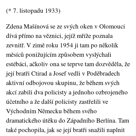
(* 7. listopadu 1933)
Zdena Mašínová se ze svých oken v Olomouci
dívá přímo na věznici, jejíž mříže poznala
zevnitř. V zimě roku 1954 ji tam po několik
měsíců ponižujícím způsobem vyslýchali
estébáci, ačkoliv ona se teprve tam dozvěděla, že
její bratři Ctirad a Josef vedli v Poděbradech
aktivní odbojovou skupinu, že během svých
akcí zabili dva policisty a jednoho ozbrojeného
účetního a že další policisty zastřelili ve
Východním Německu během svého
dramatického útěku do Západního Berlína. Tam
také pochopila, jak se její bratři snažili naplnit