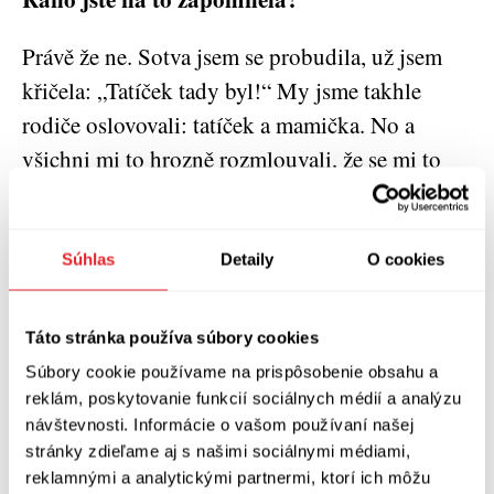
Právě že ne. Sotva jsem se probudila, už jsem
křičela: „Tatíček tady byl!“ My jsme takhle
rodiče oslovovali: tatíček a mamička. No a
všichni mi to hrozně rozmlouvali, že se mi to
jenom zdálo, ať o tom vůbec nemluvím. Tehdy
jsme měli ložnici oddělenou od obývacího
pokoje takovými skleněnými zašupovacími
Súhlas
Detaily
O cookies
dveřmi, který byly otevřený, a tam na stolku
stály dva hrníčky na kávu. Což bylo divný,
Táto stránka používa súbory cookies
protože tyhle hrníčky se podávaly jenom
Súbory cookie používame na prispôsobenie obsahu a
hostům.
reklám, poskytovanie funkcií sociálnych médií a analýzu
návštevnosti. Informácie o vašom používaní našej
Tak jsem se otočila a říkám: „A byl tady! Jsou
stránky zdieľame aj s našimi sociálnymi médiami,
reklamnými a analytickými partnermi, ktorí ich môžu
tady ty hrníčky!“ Nedávno jsem se v tom domě