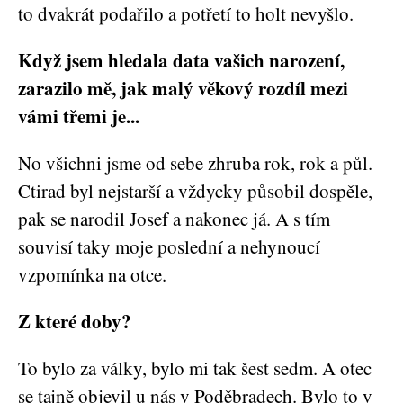
to dvakrát podařilo a potřetí to holt nevyšlo.
Když jsem hledala data vašich narození,
zarazilo mě, jak malý věkový rozdíl mezi
vámi třemi je...
No všichni jsme od sebe zhruba rok, rok a půl.
Ctirad byl nejstarší a vždycky působil dospěle,
pak se narodil Josef a nakonec já. A s tím
souvisí taky moje poslední a nehynoucí
vzpomínka na otce.
Z které doby?
To bylo za války, bylo mi tak šest sedm. A otec
se tajně objevil u nás v Poděbradech. Bylo to v