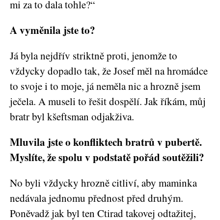
mi za to dala tohle?“
A vyměnila jste to?
Já byla nejdřív striktně proti, jenomže to
vždycky dopadlo tak, že Josef měl na hromádce
to svoje i to moje, já neměla nic a hrozně jsem
ječela. A museli to řešit dospělí. Jak říkám, můj
bratr byl kšeftsman odjakživa.
Mluvila jste o konfliktech bratrů v pubertě.
Myslíte, že spolu v podstatě pořád soutěžili?
No byli vždycky hrozně citliví, aby maminka
nedávala jednomu přednost před druhým.
Poněvadž jak byl ten Ctirad takovej odtažitej,