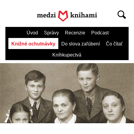
Úvod
Správy
Recenzie
Podcast
Knižné ochutnávky
Do slova zaľúbení
Čo čítať
Kníhkupectvá