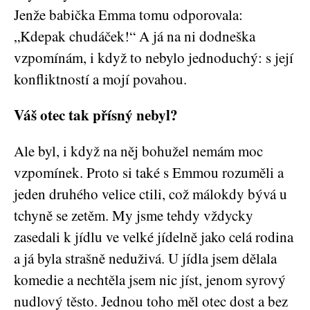
Jenže babička Emma tomu odporovala:
„Kdepak chudáček!“ A já na ni dodneška
vzpomínám, i když to nebylo jednoduchý: s její
konfliktností a mojí povahou.
Váš otec tak přísný nebyl?
Ale byl, i když na něj bohužel nemám moc
vzpomínek. Proto si také s Emmou rozuměli a
jeden druhého velice ctili, což málokdy bývá u
tchyně se zetěm. My jsme tehdy vždycky
zasedali k jídlu ve velké jídelně jako celá rodina
a já byla strašně neduživá. U jídla jsem dělala
komedie a nechtěla jsem nic jíst, jenom syrový
nudlový těsto. Jednou toho měl otec dost a bez