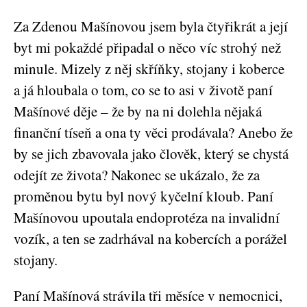
Za Zdenou Mašínovou jsem byla čtyřikrát a její
byt mi pokaždé připadal o něco víc strohý než
minule. Mizely z něj skříňky, stojany i koberce
a já hloubala o tom, co se to asi v životě paní
Mašínové děje – že by na ni dolehla nějaká
finanční tíseň a ona ty věci prodávala? Anebo že
by se jich zbavovala jako člověk, který se chystá
odejít ze života? Nakonec se ukázalo, že za
proměnou bytu byl nový kyčelní kloub. Paní
Mašínovou upoutala endoprotéza na invalidní
vozík, a ten se zadrhával na kobercích a porážel
stojany.
Paní Mašínová strávila tři měsíce v nemocnici,