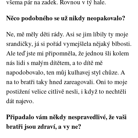
všema pár na zadek. Rovnou v tý hale.
Něco podobného se už nikdy neopakovalo?
Ne, mě měly děti rády. Asi se jim líbily ty moje
srandičky, já si pořád vymejšlela nějaký blbosti.
Ale teď jste mi připomněla, že jednou šli kolem
nás lidi s malým dítětem, a to dítě mě
napodobovalo, ten můj kulhavej styl chůze. A
na to bratři taky hned zareagovali. Oni to moje
postižení velice citlivě nesli, i když to nechtěli
dát najevo.
Připadalo vám někdy nespravedlivé, že vaši
bratři jsou zdraví, a vy ne?