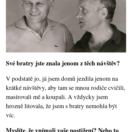
Své bratry jste znala jenom z těch návštěv?
V podstatě jo, já jsem domů jezdila jenom na
krátké návštěvy, aby tam se mnou rodiče cvičili,
masírovali mě a koupali. A vždycky jsem
hrozně litovala, že jsem s bratry nemohla být
víc.
Myslíte, že vnímali vaše postižení? Nebo to