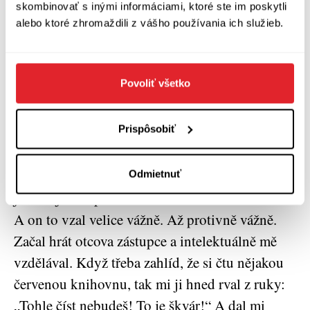
skombinovať s inými informáciami, ktoré ste im poskytli
byla podívat. Pustili mě i dovnitř, do té
alebo ktoré zhromaždili z vášho používania ich služieb.
místnosti, kde se nade mnou skláněl otec...
Během té návštěvy vaši bratři spali?
Povoliť všetko
To jsem právě chtěla říct. On se hned po mně
Prispôsobiť
probudil i můj bratr Ctirad, ale to jsem
nevěděla, on mi to řekl až mnohem později.
Otec s ním dlouho mluvil a nabádal ho, že musí
Odmietnuť
jako nejstarší pomáhat mamince a starat se o mě.
A on to vzal velice vážně. Až protivně vážně.
Začal hrát otcova zástupce a intelektuálně mě
vzdělával. Když třeba zahlíd, že si čtu nějakou
červenou knihovnu, tak mi ji hned rval z ruky:
„Tohle číst nebudeš! To je škvár!“ A dal mi