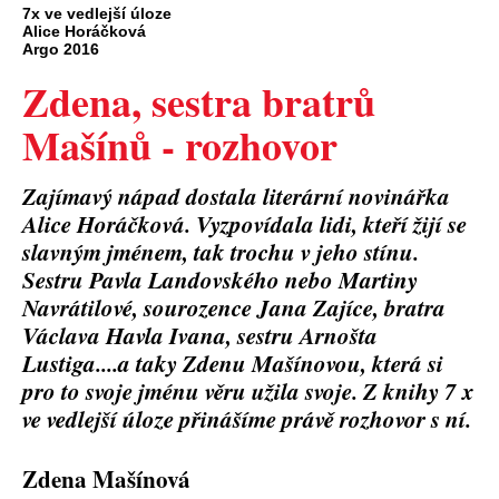
7x ve vedlejší úloze
Alice Horáčková
Argo 2016
Zdena, sestra bratrů
Mašínů - rozhovor
Zajímavý nápad dostala literární novinářka
Alice Horáčková. Vyzpovídala lidi, kteří žijí se
slavným jménem, tak trochu v jeho stínu.
Sestru Pavla Landovského nebo Martiny
Navrátilové, sourozence Jana Zajíce, bratra
Václava Havla Ivana, sestru Arnošta
Lustiga....a taky Zdenu Mašínovou, která si
pro to svoje jménu věru užila svoje. Z knihy 7 x
ve vedlejší úloze přinášíme právě rozhovor s ní.
Zdena Mašínová