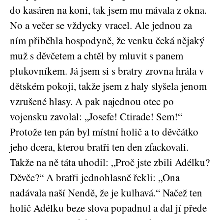
do kasáren na koni, tak jsem mu mávala z okna.
No a večer se vždycky vracel. Ale jednou za
ním přiběhla hospodyně, že venku čeká nějaký
muž s děvčetem a chtěl by mluvit s panem
plukovníkem. Já jsem si s bratry zrovna hrála v
dětském pokoji, takže jsem z haly slyšela jenom
vzrušené hlasy. A pak najednou otec po
vojensku zavolal: „Josefe! Ctirade! Sem!“
Protože ten pán byl místní holič a to děvčátko
jeho dcera, kterou bratři ten den zfackovali.
Takže na ně táta uhodil: „Proč jste zbili Adélku?
Děvče?“ A bratři jednohlasně řekli: „Ona
nadávala naší Nendě, že je kulhavá.“ Načež ten
holič Adélku beze slova popadnul a dal jí přede