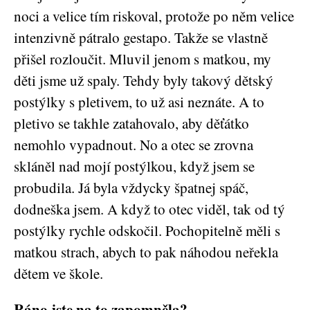
noci a velice tím riskoval, protože po něm velice
intenzivně pátralo gestapo. Takže se vlastně
přišel rozloučit. Mluvil jenom s matkou, my
děti jsme už spaly. Tehdy byly takový dětský
postýlky s pletivem, to už asi neznáte. A to
pletivo se takhle zatahovalo, aby děťátko
nemohlo vypadnout. No a otec se zrovna
skláněl nad mojí postýlkou, když jsem se
probudila. Já byla vždycky špatnej spáč,
dodneška jsem. A když to otec viděl, tak od tý
postýlky rychle odskočil. Pochopitelně měli s
matkou strach, abych to pak náhodou neřekla
dětem ve škole.
Ráno jste na to zapomněla?