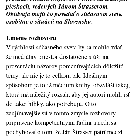
pieskoch, vedených Jánom Štrasserom.
Obidvaja majú čo povedať o súčasnom svete,
osobitne o situácii na Slovensku.
Umenie rozhovoru
V rýchlosti súčasného sveta by sa mohlo zdať,
že mediálny priestor dostatočne slúži na
prezentáciu názorov pomenúvajúcich dôležité
témy, ale nie je to celkom tak. Ideálnym
spôsobom je totiž médium knihy, obzvlášť takej,
ktorá má náležitý rozsah, aby jej autori mohli ísť
do takej hĺbky, ako potrebujú. O to
zaujímavejšie sú v tomto zmysle rozhovory
pripravené kompetentnými ľuďmi a nedá sa
pochybovať o tom, že Ján Štrasser patrí medzi