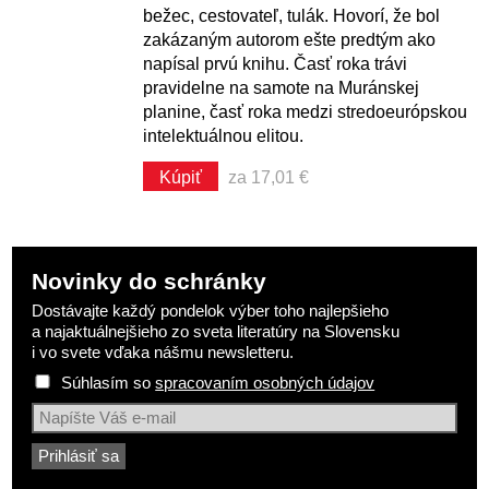
bežec, cestovateľ, tulák. Hovorí, že bol
zakázaným autorom ešte predtým ako
napísal prvú knihu. Časť roka trávi
pravidelne na samote na Muránskej
planine, časť roka medzi stredoeurópskou
intelektuálnou elitou.
Kúpiť
za 17,01 €
Novinky do schránky
Dostávajte každý pondelok výber toho najlepšieho
a najaktuálnejšieho zo sveta literatúry na Slovensku
i vo svete vďaka nášmu newsletteru.
Súhlasím so
spracovaním osobných údajov