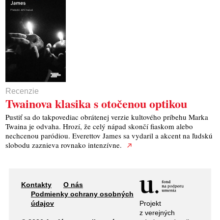
Recenzie
Twainova klasika s otočenou optikou
Pustiť sa do takpovediac obrátenej verzie kultového príbehu Marka
Twaina je odvaha. Hrozí, že celý nápad skončí fiaskom alebo
nechcenou paródiou. Everettov James sa vydaril a akcent na ľudskú
slobodu zaznieva rovnako intenzívne.
Kontakty
O nás
Podmienky ochrany osobných
Projekt
údajov
z verejných