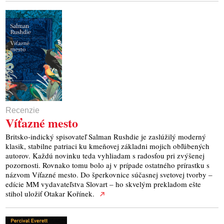
Recenzie
Víťazné mesto
Britsko-indický spisovateľ Salman Rushdie je zaslúžilý moderný
klasik, stabilne patriaci ku kmeňovej základni mojich obľúbených
autorov. Každú novinku teda vyhliadam s radosťou pri zvýšenej
pozornosti. Rovnako tomu bolo aj v prípade ostatného prírastku s
názvom Víťazné mesto. Do šperkovnice súčasnej svetovej tvorby –
edície MM vydavateľstva Slovart – ho skvelým prekladom ešte
stihol uložiť Otakar Kořínek.