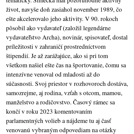
tematicky. Šimečka mal pozoruhodne aktívny
život, navyše doň zasiahol november 1989, čo
ešte akcelerovalo jeho aktivity. V 90. rokoch
pôsobil ako vydavateľ (založil legendárne
vydavateľstvo Archa), novinár, spisovateľ, dostal
príležitosti v zahraničí prostredníctvom
štipendií. Je až zarážajúce, ako si pri tom
všetkom našiel ešte čas na športovanie, čomu sa
intenzívne venoval od mladosti až do
súčasnosti. Svoj priestor v rozhovoroch dostáva,
samozrejme, aj rodina, vzťah s otcom, mamou,
manželstvo a rodičovstvo. Časový rámec sa
končí v roku 2023 komentovaním
parlamentných volieb a nájdeme tu aj časť
venovanú vybraným odpovediam na otázky