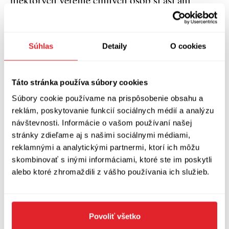
niektorých verejne činných osôb si asi ani
nezaslúži iný prístup. Na druhej strane sedí
respondent, ktorý sa nevyhýba odpovediam,
občas síce odbehne od témy, ale ďalšou vhodne
Súhlas
Detaily
O cookies
položenou otázkou sa k nej naspäť vráti.
Čitatelia nemusia súhlasiť so Šimečkovými
Táto stránka používa súbory cookies
názormi, mohli by však využiť príležitosť a
Súbory cookie používame na prispôsobenie obsahu a
formulovať svoje vlastné, aby zistili, či sú
reklám, poskytovanie funkcií sociálnych médií a analýzu
návštevnosti. Informácie o vašom používaní našej
rovnako dobre podložené a vyargumentované.
stránky zdieľame aj s našimi sociálnymi médiami,
Ak by si jeho oponenti mohli zobrať z knihy čo
reklamnými a analytickými partnermi, ktorí ich môžu
len dve posolstvá, tak by sa dala vyzdvihnúť
skombinovať s inými informáciami, ktoré ste im poskytli
Šimečkova sebareflexia a sebakritika. A pre ľudí,
alebo ktoré zhromaždili z vášho používania ich služieb.
ktorí sa cítia v polarizovanej spoločnosti
stratení, môže byť kniha aj akousi mapou
Povoliť všetko
slúžiacou na lepšiu orientáciu, pretože