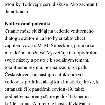
Moniky Tódovej v sérii diskusií Ako zachrániť
demokraciu.
Kultivovaná polemika
Čítanie môže slúžiť aj na vedenie vnútorného
dialógu s autormi, a kto by si takto chcel
zapolemizovať s M. M. Šimečkom, ponúka sa
mu ideálna možnosť. Vysvetľuje tu dopodrobna
svoje názory a postoje k sociálnym témam,
totalitnému režimu, normalizácii, rozpadu
Československa, nástupu autokratických
vodcov, k politike, ale aj ku klimatickej kríze, k
eutanázii či k pandémii covidu-19, takže
podnetov na premýšľanie je dosť takmer na
každej strane. Aj preto je lepšie dávkovať si