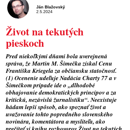
Ján Blažovský
2.5.2024
Život na tekutých
pieskoch
Pred niekoľkými dňami bola uverejnená
správa, že Martin M. Šimečka získal Cenu
Františka Kriegela za občiansku statočnosť.
(1) Ocenenie udeľuje Nadácia Charty 77 a v
Šimečkom prípade ide o „dlhodobé
obhajovanie demokratických princípov a za
kritickú, nezávislú žurnalistiku“. Neexistuje
hádam lepší spôsob, ako spoznať život a
uvažovanie tohto popredného slovenského
novinára, komentátora a mysliteľa, ako
prečítať si knihu rozhovorov Život na tekutých