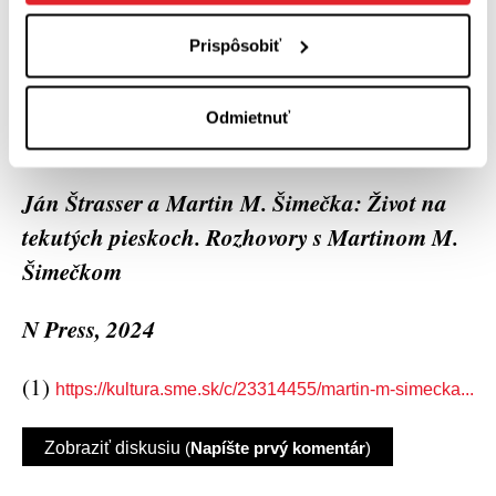
poskytuje záchytné body, vyvýšené miesta s
Prispôsobiť
nadhľadom, ktoré ukazujú, v akom rozmanitom
svete žijeme.
Odmietnuť
Ján Štrasser a Martin M. Šimečka: Život na
tekutých pieskoch. Rozhovory s Martinom M.
Šimečkom
N Press, 2024
(1)
https://kultura.sme.sk/c/23314455/martin-m-simecka...
Zobraziť diskusiu
(
Napíšte prvý komentár
)