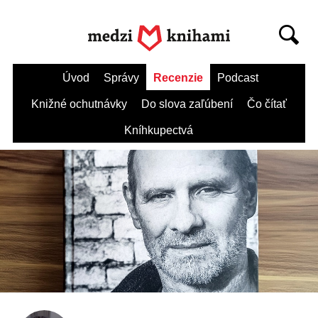
Úvod
Správy
Recenzie
Podcast
Knižné ochutnávky
Do slova zaľúbení
Čo čítať
Kníhkupectvá