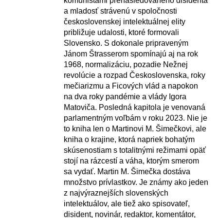
komunistami prenasledovaného disidenta
a mladosť strávenú v spoločnosti
československej intelektuálnej elity
približuje udalosti, ktoré formovali
Slovensko. S dokonale pripraveným
Jánom Štrasserom spomínajú aj na rok
1968, normalizáciu, pozadie Nežnej
revolúcie a rozpad Československa, roky
mečiarizmu a Ficových vlád a napokon
na dva roky pandémie a vlády Igora
Matoviča. Posledná kapitola je venovaná
parlamentným voľbám v roku 2023. Nie je
to kniha len o Martinovi M. Šimečkovi, ale
kniha o krajine, ktorá napriek bohatým
skúsenostiam s totalitnými režimami opäť
stojí na rázcestí a váha, ktorým smerom
sa vydať. Martin M. Šimečka dostáva
množstvo prívlastkov. Je známy ako jeden
z najvýraznejších slovenských
intelektuálov, ale tiež ako spisovateľ,
disident, novinár, redaktor, komentátor,