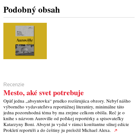
Podobný obsah
Recenzie
Mesto, aké svet potrebuje
Opäť jedna „absyntovka“ prudko rozširujúca obzory. Nebyť nášho
výborného vydavateľstva reportážnej literatúry, minimálne táto
jedna pozoruhodná téma by ma zrejme celkom obišla. Reč je o
knihe s názvom Auroville od poľskej reportérky a spisovateľky
Katarzyny Boni. Absynt ju vydal v rámci konštantne silnej edície
Prokletí reportéři a do češtiny ju preložil Michael Alexa.